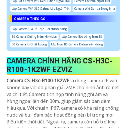
Lắp Đặt Camera Wifi Dahu Thân Ngoài Trời
Camera Ebitcam Ngoài Trời
Lắp Camera Wifi 360 Dahua Lắp Ngoài Trời
Camera Wifi Dahua Trong Nhà
CAMERA THEO GÓI
Lắp Camera Giá Rẻ Trọn Gói chính hãng
Bộ Camera Chống Trộm Hikvision
Lắp Camera Báo Động Trọn Bộ
Bộ Camera Ip Chất Lượng
Lắp Trọn Bộ Camera Dahua nên dùng
CAMERA CHÍNH HÃNG
CS-H3C-
R100-1K2WF
EZVIZ
Camera CS-H3c-R100-1K2WF
là dòng camera IP wifi
không dây với độ phân giải 2MP cho hình ảnh rõ nét
và chi tiết. Camera tích hợp tính năng ghi âm và
hồng ngoại lên đến 30m, giúp giám sát ban đêm
hiệu quả. Với chuẩn IP67, camera có khả năng chống
nước và bụi, đảm bảo hoạt động bền bỉ trong mọi
điều kiện thời tiết. Ngoài ra, camera còn hỗ trợ khe