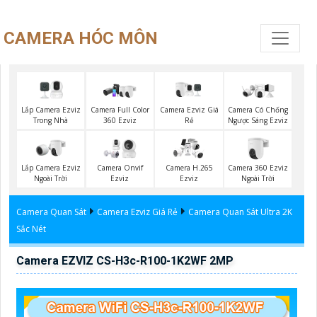
CAMERA HÓC MÔN
Lắp Camera Ezviz
Camera Ezviz Giá
Camera Full Color
Camera Có Chống
Trong Nhà
Rẻ
360 Ezviz
Ngược Sáng Ezviz
Lắp Camera Ezviz
Camera 360 Ezviz
Camera Onvif
Camera H.265
Ngoài Trời
Ngoài Trời
Ezviz
Ezviz
Camera Quan Sát
Camera Ezviz Giá Rẻ
Camera Quan Sát Ultra 2K
Sắc Nét
Camera EZVIZ CS-H3c-R100-1K2WF 2MP