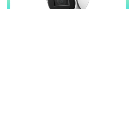
Camera PT Ốp Trần 4MP KBVISION KX-S44P
5%-35%
Liên hệ
4MP sắc nét + quay ngang 345° – bao quát chi tiết toàn
không gian LED ấm + hồng ngoại 30m – Full Color ban đêm
linh hoạt Còi hú + đèn chớp 10 âm tùy chỉnh – cảnh báo chủ
động tức thì