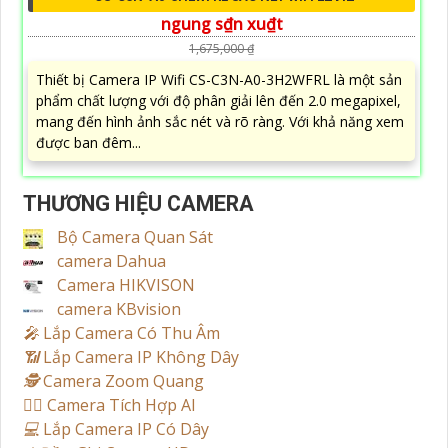
ngung s₫n xu₫t
1,675,000 ₫
Thiết bị Camera IP Wifi CS-C3N-A0-3H2WFRL là một sản
phẩm chất lượng với độ phân giải lên đến 2.0 megapixel,
mang đến hình ảnh sắc nét và rõ ràng. Với khả năng xem
được ban đêm...
THƯƠNG HIỆU CAMERA
Bộ Camera Quan Sát
camera Dahua
Camera HIKVISON
camera KBvision
️🎤️
Lắp Camera Có Thu Âm
📶
Lắp Camera IP Không Dây
🕵️
Camera Zoom Quang
🧛‍♀️
Camera Tích Hợp AI
💻
Lắp Camera IP Có Dây