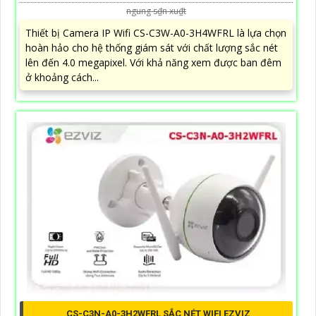
ngung s₫n xu₫t
Thiết bị Camera IP Wifi CS-C3W-A0-3H4WFRL là lựa chọn
hoàn hảo cho hệ thống giám sát với chất lượng sắc nét
lên đến 4.0 megapixel. Với khả năng xem được ban đêm
ở khoảng cách...
CS-C3N-A0-3H2WFRL SẮC NÉT WIFI EZVIZ