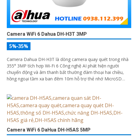
Camera WiFi 6 Dahua DH-H3T 3MP
5%-35%
Camera Dahua DH-H3T là dòng camera quay quét trong nhà
355° 3MP tích hợp Wi-Fi 6 Công nghệ AI phát hiện người
chuyển động và âm thanh bất thường đàm thoại hai chiều,
hồng ngoại tầm xa ban đêm 10m hỗ trợ thẻ nhớ MicroSD
256GB ONVIF và điều khiển từ xa qua ứng dụng DMSS
Camera WiFi 6 DaHua DH-H5AS 5MP