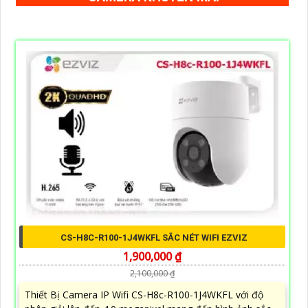
CS-H8C-R100-1J4WKFL SẮC NÉT WIFI EZVIZ
1,900,000 ₫
2,100,000 ₫
Thiết Bị Camera IP Wifi CS-H8c-R100-1J4WKFL với độ