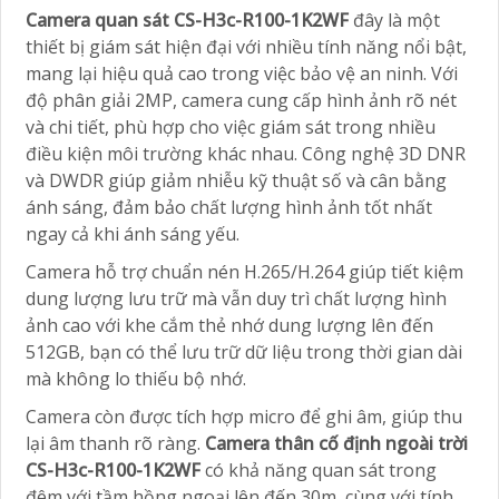
Camera quan sát CS-H3c-R100-1K2WF
đây là một
thiết bị giám sát hiện đại với nhiều tính năng nổi bật,
mang lại hiệu quả cao trong việc bảo vệ an ninh. Với
độ phân giải 2MP, camera cung cấp hình ảnh rõ nét
và chi tiết, phù hợp cho việc giám sát trong nhiều
điều kiện môi trường khác nhau. Công nghệ 3D DNR
và DWDR giúp giảm nhiễu kỹ thuật số và cân bằng
ánh sáng, đảm bảo chất lượng hình ảnh tốt nhất
ngay cả khi ánh sáng yếu.
Camera hỗ trợ chuẩn nén H.265/H.264 giúp tiết kiệm
dung lượng lưu trữ mà vẫn duy trì chất lượng hình
ảnh cao với khe cắm thẻ nhớ dung lượng lên đến
512GB, bạn có thể lưu trữ dữ liệu trong thời gian dài
mà không lo thiếu bộ nhớ.
Camera còn được tích hợp micro để ghi âm, giúp thu
lại âm thanh rõ ràng.
Camera thân cố định ngoài trời
CS-H3c-R100-1K2WF
có khả năng quan sát trong
đêm với tầm hồng ngoại lên đến 30m, cùng với tính