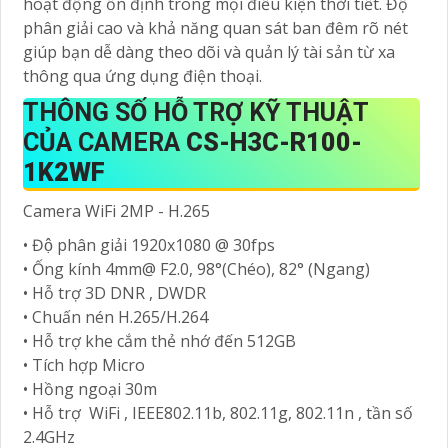
hoạt động ổn định trong mọi điều kiện thời tiết. Độ
phân giải cao và khả năng quan sát ban đêm rõ nét
giúp bạn dễ dàng theo dõi và quản lý tài sản từ xa
thông qua ứng dụng điện thoại.
THÔNG SỐ HỖ TRỢ KỸ THUẬT
CỦA CAMERA
CS-H3C-R100-
1K2WF
Camera WiFi 2MP - H.265
• Độ phân giải 1920x1080 @ 30fps
• Ống kính 4mm@ F2.0, 98°(Chéo), 82° (Ngang)
• Hỗ trợ 3D DNR , DWDR
• Chuấn nén H.265/H.264
• Hỗ trợ khe cắm thẻ nhớ đến 512GB
• Tích hợp Micro
• Hồng ngoại 30m
• Hỗ trợ WiFi , IEEE802.11b, 802.11g, 802.11n , tần số
2.4GHz