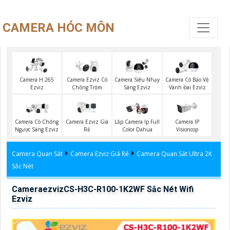
CAMERA HÓC MÔN
Camera H.265
Camera Ezviz Có
Camera Siêu Nhạy
Camera Có Bảo Vệ
Ezviz
Chống Trộm
Sáng Ezviz
Vành Đai Ezviz
Camera Ezviz Giá
Camera IP
Camera Có Chống
Lắp Camera Ip Full
Rẻ
Visioncop
Ngược Sáng Ezviz
Color Dahua
Camera Quan Sát
Camera Ezviz Giá Rẻ
Camera Quan Sát Ultra 2K
Sắc Nét
CameraezvizCS-H3C-R100-1K2WF Sắc Nét Wifi
Ezviz