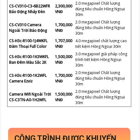
2.0 megapixel Chất lượng
CS-CV310-C3-6B22WFR
2,300,000
đúng tiêu chuẩn Hồng Ngoại
Báo Động Nháy Đèn
VNĐ
30m
2.0 megapixel Chất lượng
CS-CV310 Camera
1,700,000
đúng tiêu chuẩn Hồng Ngoại
Ngoài Trời Báo Động
VNĐ
30m
CS-H3c-R100-1J4WKFL
1,707,000
4.0 megapixel chất lượng cao
Đàm Thoại Full Color
VNĐ
tiết kiệm Hồng Ngoại 30m
3.0 megapixel giải pháp công
CS-H3c-R100-1K3WKFL
1,500,000
trình tiết kiệm Hồng Ngoại
Ban Đêm Màu Sắc 2K
VNĐ
30m
2.0 megapixel Chất lượng
CS-H3c-R100-1K2WFL
1,700,000
đúng tiêu chuẩn Hồng Ngoại
Camera Ezviz
VNĐ
30m
2.0 megapixel Chất lượng
Camera Wifi Ngoài Trời
1,500,000
đúng tiêu chuẩn Hồng Ngoại
CS-C3TN-A0-1H2WFL
VNĐ
30m
CÔNG TRÌNH ĐƯỢC KHUYẾN