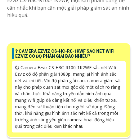
Ezviz CS-H3C-R100-1K2WF, một sản phẩm đáng để
cân nhắc khi bạn cần một giải pháp giám sát an ninh
hiệu quả.
️❓ CAMERA EZVIZ CS-HC-R0-1KWF SẮC NÉT WIFI
EZVIZ CÓ ĐỘ PHÂN GIẢI BAO NHIÊU?
💞 Camera Ezviz CS-H3C-R100-1K2WF sắc nét Wifi
Ezviz có độ phân giải 1080p, mang lại hình ảnh sắc
nét và chi tiết. Với độ phân giải cao, camera giám sát
này cho phép quan sát mọi góc độ một cách rõ ràng
và chân thực. Khả năng truyền dẫn hình ảnh qua
mạng Wifi giúp dễ dàng kết nối và điều khiển từ xa,
mang đến sự thuận tiện cho người sử dụng. Đồng
thời, khả năng giữ hình ảnh sắc nét kể cả trong môi
trường ánh sáng yếu giúp camera hoạt động hiệu
quả trong các điều kiện khác nhau