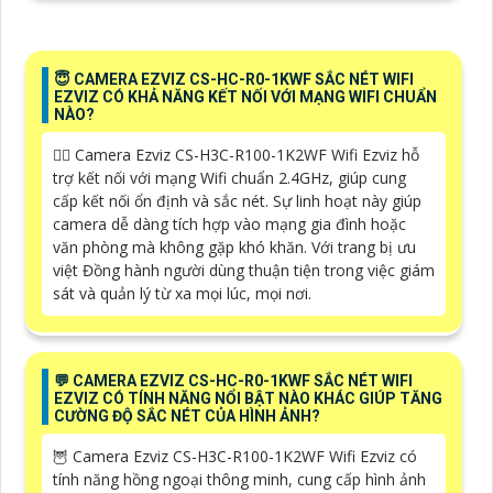
😇 CAMERA EZVIZ CS-HC-R0-1KWF SẮC NÉT WIFI
EZVIZ CÓ KHẢ NĂNG KẾT NỐI VỚI MẠNG WIFI CHUẨN
NÀO?
🙆‍♀️ Camera Ezviz CS-H3C-R100-1K2WF Wifi Ezviz hỗ
trợ kết nối với mạng Wifi chuẩn 2.4GHz, giúp cung
cấp kết nối ổn định và sắc nét. Sự linh hoạt này giúp
camera dễ dàng tích hợp vào mạng gia đình hoặc
văn phòng mà không gặp khó khăn. Với trang bị ưu
việt Đồng hành người dùng thuận tiện trong việc giám
sát và quản lý từ xa mọi lúc, mọi nơi.
️💬 CAMERA EZVIZ CS-HC-R0-1KWF SẮC NÉT WIFI
EZVIZ CÓ TÍNH NĂNG NỔI BẬT NÀO KHÁC GIÚP TĂNG
CƯỜNG ĐỘ SẮC NÉT CỦA HÌNH ẢNH?
🦉 Camera Ezviz CS-H3C-R100-1K2WF Wifi Ezviz có
tính năng hồng ngoại thông minh, cung cấp hình ảnh