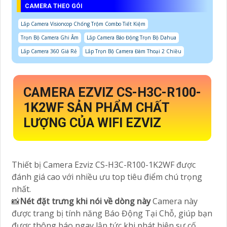
CAMERA THEO GÓI
Lắp Camera Visioncop Chống Trộm Combo Tiết Kiệm
Trọn Bộ Camera Ghi Âm
Lắp Camera Báo Động Trọn Bộ Dahua
Lắp Camera 360 Giá Rẻ
Lắp Trọn Bộ Camera Đàm Thoại 2 Chiều
CAMERA EZVIZ CS-H3C-R100-
1K2WF SẢN PHẨM CHẤT
LƯỢNG CỦA WIFI EZVIZ
Thiết bị Camera Ezviz CS-H3C-R100-1K2WF được
đánh giá cao với nhiều ưu top tiêu điểm chú trọng
nhất.
📸
Nét đặt trưng khi nói về dòng này
Camera này
được trang bị tính năng Báo Động Tại Chỗ, giúp bạn
được thông báo ngay lập tức khi phát hiện sự cố