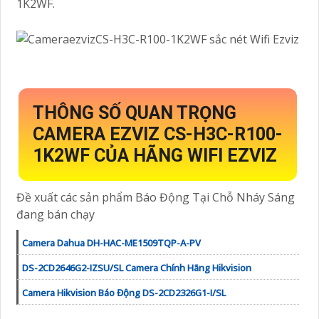
1K2WF.
THÔNG SỐ QUAN TRỌNG
CAMERA EZVIZ CS-H3C-R100-
1K2WF CỦA HÃNG WIFI EZVIZ
Đề xuất các sản phẩm Báo Động Tại Chỗ Nháy Sáng
đang bán chạy
Camera Dahua DH-HAC-ME1509TQP-A-PV
DS-2CD2646G2-IZSU/SL Camera Chính Hãng Hikvision
Camera Hikvision Báo Động DS-2CD2326G1-I/SL