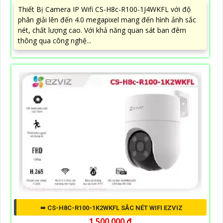
Thiết Bị Camera IP Wifi CS-H8c-R100-1J4WKFL với độ
phân giải lên đến 4.0 megapixel mang đến hình ảnh sắc
nét, chất lượng cao. Với khả năng quan sát ban đêm
thông qua công nghệ...
➠ CS-H8C-R100-1K2WKFL SẮC NÉT WIFI EZVIZ
1,500,000 ₫