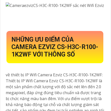
NHỮNG ƯU ĐIỂM CỦA
CAMERA EZVIZ CS-H3C-R100-
1K2WF VỚI THÔNG SỐ
về thiết bị IP Wifi Camera Ezviz CS-H3C-R100-1K2WF:
Thiết bị IP Wifi Camera Ezviz CS-H3C-R100-1K2WF là
một sản phẩm chất lượng với độ sắc nét lên đến 2.0
megapixel, đáp ứng đúng tiêu chuẩn và được trang
bị chức năng màu ban đêm. Với ưu điểm vượt trội là
khả năng báo động tại chỗ và chất lượng giám sát
chi tiết, sản phẩm này đem lại trải nghiệm an ninh tối