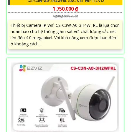
CS-C3W-A0-3H4WFRL SẮC NÉT WIFI EZVIZ
1,750,000 ₫
ngung s₫n xu₫t
Thiết bị Camera IP Wifi CS-C3W-A0-3H4WFRL là lựa chọn
hoàn hảo cho hệ thống giám sát với chất lượng sắc nét
lên đến 4.0 megapixel. Với khả năng xem được ban đêm
ở khoảng cách...