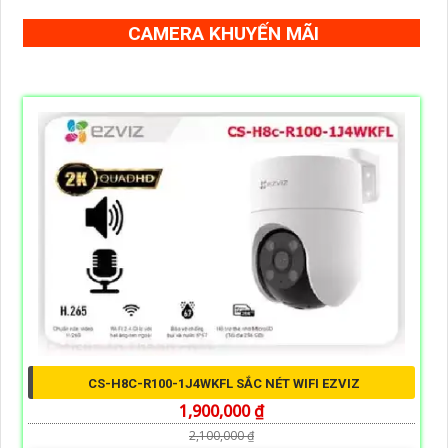
CAMERA KHUYẾN MÃI
CS-H8C-R100-1J4WKFL SẮC NÉT WIFI EZVIZ
1,900,000 ₫
2,100,000 ₫