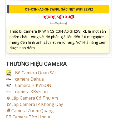
CS-C3N-A0-3H2WFRL SẮC NÉT WIFI EZVIZ
ngung s₫n xu₫t
1,675,000 ₫
Thiết bị Camera IP Wifi CS-C3N-A0-3H2WFRL là một sản
phẩm chất lượng với độ phân giải lên đến 2.0 megapixel,
mang đến hình ảnh sắc nét và rõ ràng. Với khả năng xem
được ban đêm...
THƯƠNG HIỆU CAMERA
Bộ Camera Quan Sát
camera Dahua
Camera HIKVISON
camera KBvision
️🎤️
Lắp Camera Có Thu Âm
📶
Lắp Camera IP Không Dây
🕵️
Camera Zoom Quang
🧛‍♀️
Camera Tích Hợp AI