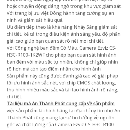
hoặc chuyển động đáng ngờ trong khu vực giám sát.
Với trang bị ưu việt Đồng hành tăng cường sự an
ninh và giám sát hiệu quả.
Ưu điểm tiếp theo là khả năng Nháy Sáng giám sát
chi tiết, kể cả trong điều kiện ánh sáng yếu, độ phân
giải cao giúp bạn quan sát rõ nét mọi chi tiết.
Với Công nghệ ban đêm Có Màu, Camera Ezviz CS-
H3C-R100-1K2WF cho phép bạn quan sát hình ảnh
ban đêm với màu sắc tự nhiên, không chỉ giúp nhìn
rõ hơn mà còn tạo điểm nhấn cho hình ảnh.
Sản phẩm này cũng được đánh giá cao về giải pháp
tối ưu hình ảnh sắc nét, với chip CMOS chất lượng,
thu hình nhiều màu sắc và tái tạo hình ảnh rõ ràng,
chi tiết.
Tài liệu mà An Thành Phát cung cấp về sản phẩm
việc sản phẩm là chính hãng tại địa chỉ uy tín như An
Thành Phát cũng mang lại sự tin tưởng về nguồn
gốc và chất lượng của Camera Ezviz CS-H3C-R100-