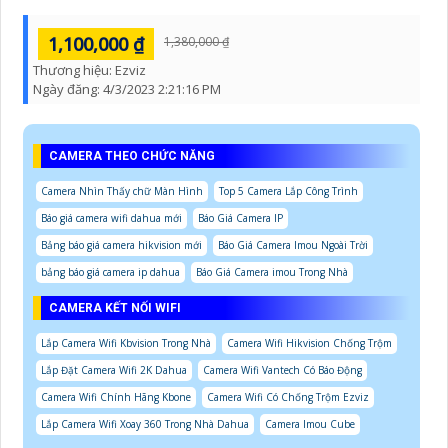
1,100,000 ₫
1,380,000 ₫
Thương hiệu:
Ezviz
Ngày đăng:
4/3/2023 2:21:16 PM
CAMERA THEO CHỨC NĂNG
Camera Nhìn Thấy chữ Màn Hình
Top 5 Camera Lắp Công Trình
Báo giá camera wifi dahua mới
Báo Giá Camera IP
Bảng báo giá camera hikvision mới
Báo Giá Camera Imou Ngoài Trời
bảng báo giá camera ip dahua
Báo Giá Camera imou Trong Nhà
CAMERA KẾT NỐI WIFI
Lắp Camera Wifi Kbvision Trong Nhà
Camera Wifi Hikvision Chống Trộm
Lắp Đặt Camera Wifi 2K Dahua
Camera Wifi Vantech Có Báo Động
Camera Wifi Chính Hãng Kbone
Camera Wifi Có Chống Trộm Ezviz
Lắp Camera Wifi Xoay 360 Trong Nhà Dahua
Camera Imou Cube