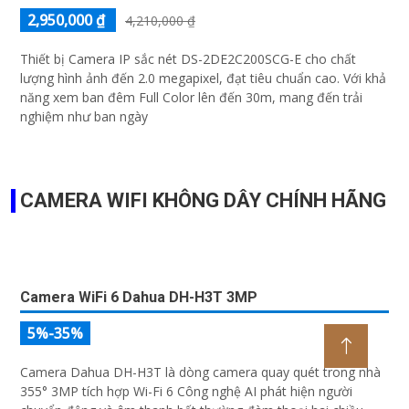
GIỚI THIỆU VỀ CAMERA WIFI DÙNG PIN IMOU IPC-K9EP-3T0WE
Camera IPC-K9EP-3T0WE là sản phẩm mới ra mắt của
IMOU với những thông số kỹ thuật nổi trội như chất lượng
hình ảnh chất lượng 2k, đèn trợ sáng tích hợp sẵn, khả
năng quay xoay...
CAMERA VANTECH ĐANG KHUYẾN MÃI VPH-
C518F
Loại Camera Giá rẻ IP Sắc Nét VPH-C518F là một sản phẩm đáng chú
ý trong lĩnh vực giám sát an ninh. Với công nghệ CMOS tiên tiến,
camera này đem lại hình ảnh rõ nét, tươi sáng hơn