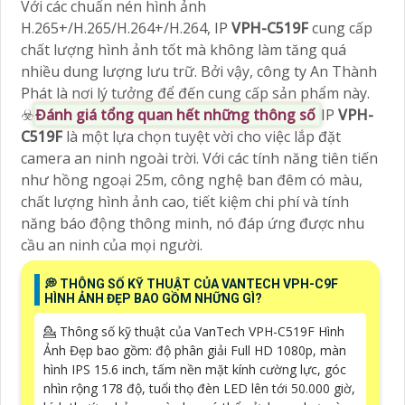
Với các chuẩn nén hình ảnh
H.265+/H.265/H.264+/H.264, IP
VPH-C519F
cung cấp
chất lượng hình ảnh tốt mà không làm tăng quá
nhiều dung lượng lưu trữ. Bởi vậy, công ty An Thành
Phát là nơi lý tưởng để đến cung cấp sản phẩm này.
☣️
Đánh giá tổng quan hết những thông số
IP
VPH-
C519F
là một lựa chọn tuyệt vời cho việc lắp đặt
camera an ninh ngoài trời. Với các tính năng tiên tiến
như hồng ngoại 25m, công nghệ ban đêm có màu,
chất lượng hình ảnh cao, tiết kiệm chi phí và tính
năng báo động thông minh, nó đáp ứng được nhu
cầu an ninh của mọi người.
️💭 THÔNG SỐ KỸ THUẬT CỦA VANTECH VPH-C9F
HÌNH ẢNH ĐẸP BAO GỒM NHỮNG GÌ?
💁 Thông số kỹ thuật của VanTech VPH-C519F Hình
Ảnh Đẹp bao gồm: độ phân giải Full HD 1080p, màn
hình IPS 15.6 inch, tấm nền mặt kính cường lực, góc
nhìn rộng 178 độ, tuổi thọ đèn LED lên tới 50.000 giờ,