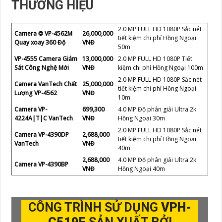
THƯƠNG HIỆU
2.0 MP FULL HD 1080P Sắc nét
Camera ❂ VP-4562M
26,000,000
tiết kiệm chi phí Hồng Ngoại
Quay xoay 360 Độ
VNĐ
50m
VP-4555 Camera Giám
13,000,000
2.0 MP FULL HD 1080P Tiết
Sát Công Nghệ Mới
VNĐ
kiệm chi phí Hồng Ngoại 100m
2.0 MP FULL HD 1080P Sắc nét
Camera VanTech Chất
25,000,000
tiết kiệm chi phí Hồng Ngoại
Lượng VP-4562
VNĐ
10m
Camera VP-
699,300
4.0 MP Độ phân giải Ultra 2k
4224A|T|C VanTech
VNĐ
Hồng Ngoại 30m
2.0 MP FULL HD 1080P Sắc nét
Camera VP-4390DP
2,688,000
tiết kiệm chi phí Hồng Ngoại
VanTech
VNĐ
40m
2,688,000
4.0 MP Độ phân giải Ultra 2k
Camera VP-4390BP
VNĐ
Hồng Ngoại 40m
CÔNG TRÌNH SỬ DỤNG
VPH-