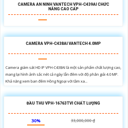
TIN TỨC LIÊN QUAN
GIỚI THIỆU CAMERA WIFI DÙNG PIN EZVIZ CB1
Camera EZVIZ BM1 là một giải pháp giám sát an ninh hiệu
quả cho trẻ em với những tính năng thông minh như: phát
hiện tiếng khóc, phát hiện em bé trèo khỏi nôi (Em bé bỏ
đi), phát hiện hoạt động của em bé (Phát hiện người thông
minh).