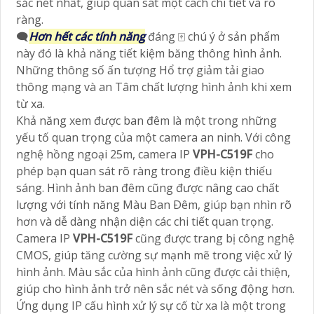
sắc nét nhất, giúp quan sát một cách chi tiết và rõ
ràng.
🗨️
Hơn hết các tính năng
đáng 🀄 chú ý ở sản phẩm
này đó là khả năng tiết kiệm băng thông hình ảnh.
Những thông số ấn tượng Hổ trợ giảm tải giao
thông mạng và an Tâm chất lượng hình ảnh khi xem
từ xa.
Khả năng xem được ban đêm là một trong những
yếu tố quan trọng của một camera an ninh. Với công
nghệ hồng ngoại 25m, camera IP
VPH-C519F
cho
phép bạn quan sát rõ ràng trong điều kiện thiếu
sáng. Hình ảnh ban đêm cũng được nâng cao chất
lượng với tính năng Màu Ban Ðêm, giúp bạn nhìn rõ
hơn và dễ dàng nhận diện các chi tiết quan trọng.
Camera IP
VPH-C519F
cũng được trang bị công nghệ
CMOS, giúp tăng cường sự mạnh mẽ trong việc xử lý
hình ảnh. Màu sắc của hình ảnh cũng được cải thiện,
giúp cho hình ảnh trở nên sắc nét và sống động hơn.
Ứng dụng IP cấu hình xử lý sự cố từ xa là một trong