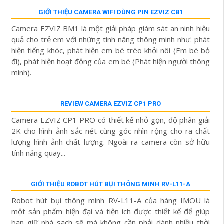
Thiết bị Camera IP Wifi CS-C3W-A0-3H4WFRL là lựa chọn
hoàn hảo cho hệ thống giám sát với chất lượng sắc nét
lên đến 4.0 megapixel. Với khả năng xem được ban đêm
ở khoảng cách...
CS-C3N-A0-3H2WFRL SẮC NÉT WIFI EZVIZ
ngung s₫n xu₫t