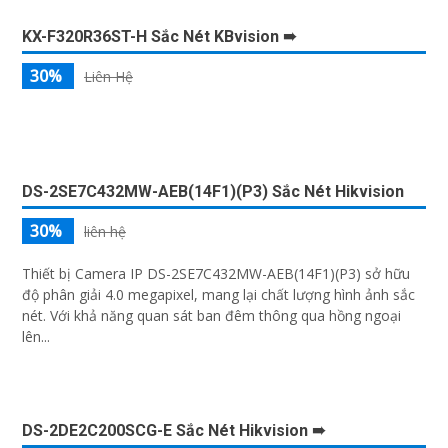
GIỚI THIỆU ROBOT HÚT BỤI THÔNG MINH RV-L11-A
Robot hút bụi thông minh RV-L11-A của hàng IMOU là
một sản phẩm hiện đại và tiện ích được thiết kế để giúp
bạn giữ nhà sạch sẽ mà không cần phải dành nhiều thời
gian và công sức. ...