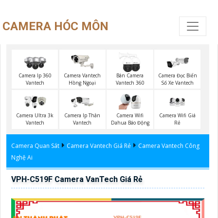
CAMERA HÓC MÔN
Camera Ip 360
Camera Vantech
Bán Camera
Camera Đọc Biển
Vantech
Hồng Ngoại
Vantech 360
Số Xe Vantech
Camera Wifi Giá
Camera Ultra 3k
Camera Ip Thân
Camera Wifi
Rẻ
Vantech
Vantech
Dahua Báo Động
Camera Quan Sát
Camera Vantech Giá Rẻ
Camera Vantech Công
Nghệ Ai
VPH-C519F Camera VanTech Giá Rẻ