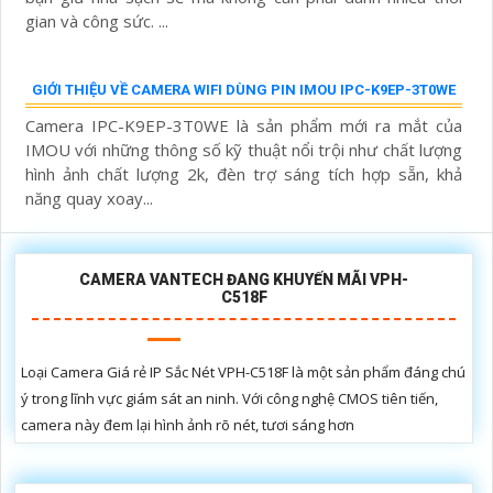
1,675,000 ₫
Thiết bị Camera IP Wifi CS-C3N-A0-3H2WFRL là một sản
phẩm chất lượng với độ phân giải lên đến 2.0 megapixel,
mang đến hình ảnh sắc nét và rõ ràng. Với khả năng xem
được ban đêm...
THƯƠNG HIỆU CAMERA
Bộ Camera Quan Sát
camera Dahua
Camera HIKVISON
camera KBvision
️🎤️
Lắp Camera Có Thu Âm
📶
Lắp Camera IP Không Dây
🕵️
Camera Zoom Quang
🧛‍♀️
Camera Tích Hợp AI
💻
Lắp Camera IP Có Dây
⚙️
Đầu Ghi Camera HD
📥
Đầu ghi camera IP