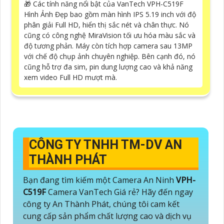
🎁 Các tính năng nổi bật của VanTech VPH-C519F
Hình Ảnh Đẹp bao gồm màn hình IPS 5.19 inch với độ
phân giải Full HD, hiển thị sắc nét và chân thực. Nó
cũng có công nghệ MiraVision tối ưu hóa màu sắc và
độ tương phản. Máy còn tích hợp camera sau 13MP
với chế độ chụp ảnh chuyên nghiệp. Bên cạnh đó, nó
cũng hỗ trợ đa sim, pin dung lượng cao và khả năng
xem video Full HD mượt mà.
CÔNG TY TNHH TM-DV AN
THÀNH PHÁT
Bạn đang tìm kiếm một Camera An Ninh
VPH-
C519F
Camera VanTech Giá rẻ? Hãy đến ngay
công ty An Thành Phát, chúng tôi cam kết
cung cấp sản phẩm chất lượng cao và dịch vụ