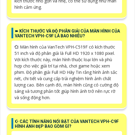
kích thước nhỏ gọn và nhẹ, có thể sử dụng như màn
hình cảm ứng.
➽ KÍCH THƯỚC VÀ ĐỘ PHÂN GIẢI CỦA MÀN HÌNH CỦA
VANTECH VPH-C9F LÀ BAO NHIÊU?
💞 Màn hình của VanTech VPH-C519F có kích thước
51 inch và độ phân giải là Full HD 1920 x 1080 pixel.
Với kích thước này, màn hình thuộc loại lớn và phù
hợp cho việc giải trí tại nhà, chơi game hoặc xem
phim. Độ phân giải Full HD Hãy Tin rằng hình ảnh sắc
nét, chi tiết và cung cấp trải nghiệm hình ảnh chất
lượng cao. Bên cạnh đó, màn hình cũng có cường độ
sáng và tương phản tốt giúp hình ảnh trở nên rực rỡ
và sống động hơn.
☪ CÁC TÍNH NĂNG NỔI BẬT CỦA VANTECH VPH-C9F
HÌNH ẢNH ĐẸP BAO GỒM GÌ?