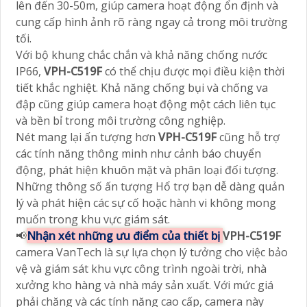
lên đến 30-50m, giúp camera hoạt động ổn định và
cung cấp hình ảnh rõ ràng ngay cả trong môi trường
tối.
Với bộ khung chắc chắn và khả năng chống nước
IP66,
VPH-C519F
có thể chịu được mọi điều kiện thời
tiết khắc nghiệt. Khả năng chống bụi và chống va
đập cũng giúp camera hoạt động một cách liên tục
và bền bỉ trong môi trường công nghiệp.
Nét mang lại ấn tượng hơn
VPH-C519F
cũng hỗ trợ
các tính năng thông minh như cảnh báo chuyển
động, phát hiện khuôn mặt và phân loại đối tượng.
Những thông số ấn tượng Hổ trợ bạn dễ dàng quản
lý và phát hiện các sự cố hoặc hành vi không mong
muốn trong khu vực giám sát.
📢
Nhận xét những ưu điểm của thiết bị
VPH-C519F
camera VanTech là sự lựa chọn lý tưởng cho việc bảo
vệ và giám sát khu vực công trình ngoài trời, nhà
xưởng kho hàng và nhà máy sản xuất. Với mức giá
phải chăng và các tính năng cao cấp, camera này