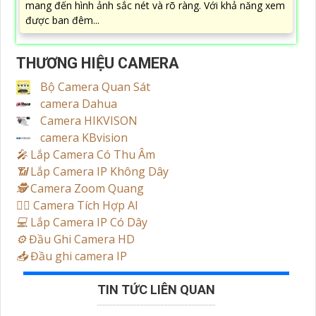
sản phẩm chất lượng với độ phân giải lên đến 2.0
megapixel, cho hình ảnh sắc nét. Được thiết kế đúng tiêu
chuẩn, camera này có...
CS-C3W-A0-3H4WFRL SẮC NÉT WIFI EZVIZ
1,750,000 ₫
ngung s₫n xu₫t