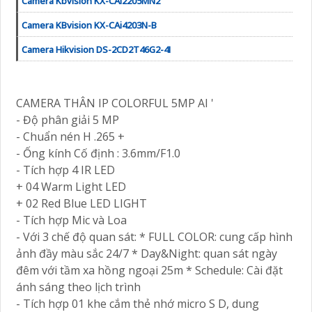
Camera Kbvision KX-CAi2205MN2
Camera KBvision KX-CAi4203N-B
Camera Hikvision DS-2CD2T46G2-4I
CAMERA THÂN IP COLORFUL 5MP AI '
- Độ phân giải 5 MP
- Chuẩn nén H .265 +
- Ống kính Cố định : 3.6mm/F1.0
- Tích hợp 4 IR LED
+ 04 Warm Light LED
+ 02 Red Blue LED LIGHT
- Tích hợp Mic và Loa
- Với 3 chế độ quan sát: * FULL COLOR: cung cấp hình
ảnh đầy màu sắc 24/7 * Day&Night: quan sát ngày
đêm với tầm xa hồng ngoại 25m * Schedule: Cài đặt
ánh sáng theo lịch trình
- Tích hợp 01 khe cắm thẻ nhớ micro S D, dung