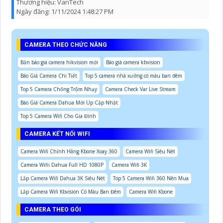
Thương hiệu:
VanTech
Ngày đăng:
1/11/2024 1:48:27 PM
CAMERA THEO CHỨC NĂNG
Bản báo giá camera hikvision mới
Báo giá camera kbvision
Báo Giá Camera Chi Tiết
Top 5 camera nhà xưởng có màu ban đêm
Top 5 Camera Chống Trộm Nhạy
Camera Check Var Live Stream
Báo Giá Camera Dahua Mới Up Cập Nhật
Top 5 Camera Wifi Cho Gia Đình
CAMERA KẾT NỐI WIFI
Camera Wifi Chính Hãng Kbone Xoay 360
Camera Wifi Siêu Nét
Camera Wifii Dahua Full HD 1080P
Camera Wifi 3K
Lắp Camera Wifi Dahua 3K Siêu Nét
Top 5 Camera Wifi 360 Nên Mua
Lắp Camera Wifi Kbvision Có Màu Ban Đêm
Camera Wifi Kbone
CAMERA THEO GÓI