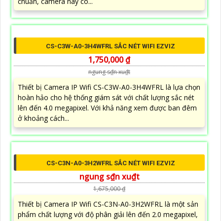
thông qua công nghệ...
➠ CS-H8C-R100-1K2WKFL SẮC NÉT WIFI EZVIZ
1,500,000 ₫
1,700,000 ₫
Thiết Bị Camera IP Wifi CS-H8c-R100-1K2WKFL là một