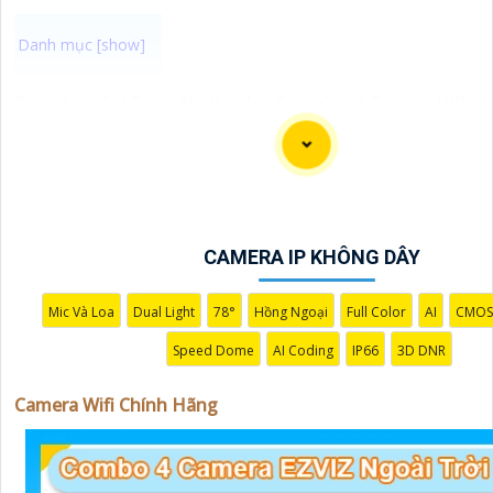
Dạ chắc chắn! Dưới đây là một số tư vấn về Camera Wifi c
giải pháp phù hợp cho bạn:
📞
1:
**Tìm hiểu về các thương hiệu đáng tin cậy**: Nếu
mua Camera Wifi chính hãng, hãy chọn các thương hiệu uy
Imou, Ezviz, Kbvision, Hikvision...
⫷
2:
**Chất lượng hình ảnh**: Chọn Camera có độ phân gi
CAMERA IP KHÔNG DÂY
cấp hình ảnh sắc nét và chất lượng trong mọi điều kiện á
🐌
3:
**Chức năng theo dõi từ xa**: Chọn Camera có khả 
dõi từ xa thông qua ứng dụng di động, để bạn có thể theo
Mic Và Loa
Dual Light
78°
Hồng Ngoại
Full Color
AI
CMOS
mọi lúc mọi nơi.
Speed Dome
AI Coding
IP66
3D DNR
4:
**Chức năng cảnh báo thông minh**: Lựa chọn Camera
báo chuyển động, cảnh báo âm thanh để bạn có thể biết k
Camera Wifi Chính Hãng
đột ngột xảy ra.
🦉
5:
**Hệ thống lưu trữ**: Camera cần hỗ trợ lưu trữ vi
hoặc trên thẻ nhớ để bạn có thể xem lại khi cần.