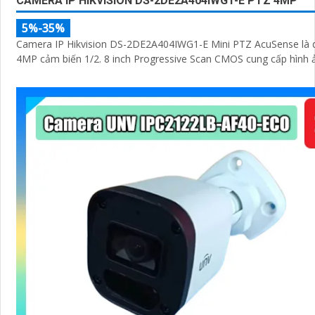
CAMERA IP HIKVISION DS-2DE2A404IWG1-E PTZ 4MP
5%-35%
Camera IP Hikvision DS-2DE2A404IWG1-E Mini PTZ AcuSense là
4MP cảm biến 1/2. 8 inch Progressive Scan CMOS cung cấp hình 