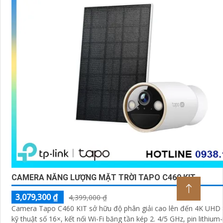
CAMERA NĂNG LƯỢNG MẶT TRỜI TAPO C460 KIT
3,079,300 ₫
4,399,000 ₫
Camera Tapo C460 KIT sở hữu độ phân giải cao lên đến 4K UH
kỹ thuật số 16×, kết nối Wi-Fi băng tần kép 2. 4/5 GHz, pin lithium