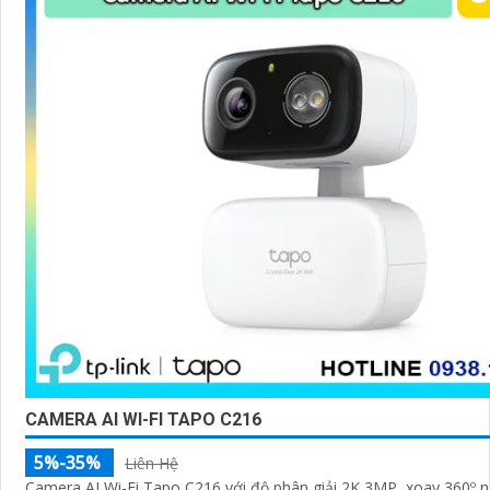
CAMERA AI WI-FI TAPO C216
5%-35%
Liên Hệ
Camera AI Wi-Fi Tapo C216 với độ phân giải 2K 3MP, xoay 360º 