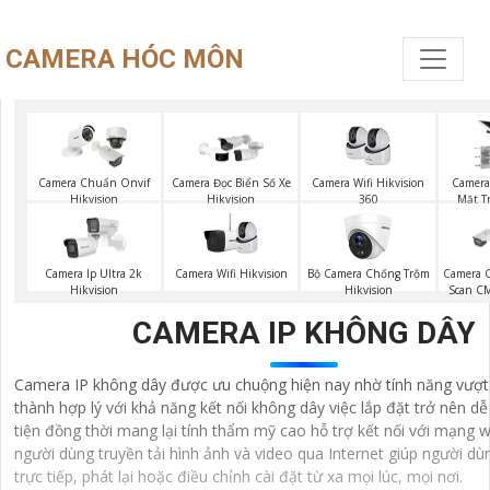
CAMERA HÓC MÔN
Camera Wifi Hikvision
Camera
Camera Chuẩn Onvif
Camera Đọc Biển Số Xe
360
Mặt Tr
Hikvision
Hikvision
Camera Wifi Hikvision
Bộ Camera Chống Trộm
Camera Ip Ultra 2k
Camera C
Hikvision
Hikvision
Scan C
CAMERA IP KHÔNG DÂY
Camera IP không dây được ưu chuộng hiện nay nhờ tính năng vượt t
thành hợp lý với khả năng kết nối không dây việc lắp đặt trở nên d
tiện đồng thời mang lại tính thẩm mỹ cao hỗ trợ kết nối với mạng w
người dùng truyền tải hình ảnh và video qua Internet giúp người d
trực tiếp, phát lại hoặc điều chỉnh cài đặt từ xa mọi lúc, mọi nơi.