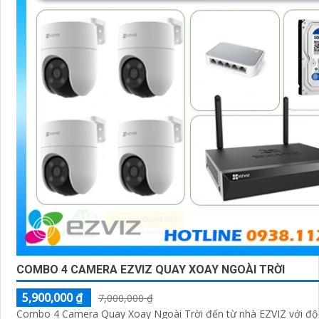
6:
**Chọn giải pháp phù hợp với gia đình và ngôi nhà của 
định nhu cầu sử dụng, số lượng Camera cần lắp đặt để ch
phù hợp.
Nếu bạn cần thêm thông tin hoặc tư vấn cụ thể hơn, bạn 
biết thêm chi tiết để Từng công trình có thể giúp đỡ bạn t
COMBO 4 CAMERA EZVIZ QUAY XOAY NGOÀI TRỜI
'
5,900,000 ₫
7,000,000 ₫
Combo 4 Camera Quay Xoay Ngoài Trời đến từ nhà EZVIZ với độ 