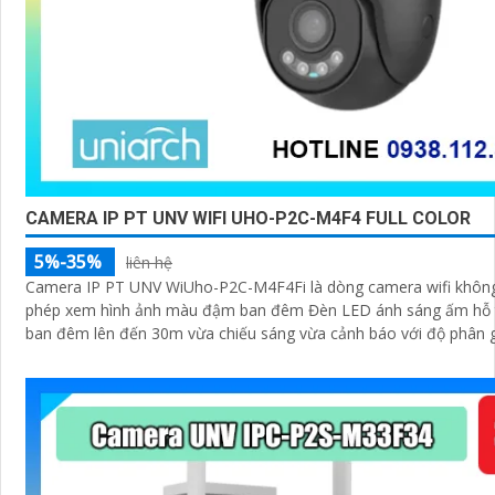
CAMERA IP PT UNV WIFI UHO-P2C-M4F4 FULL COLOR
5%-35%
liên hệ
Camera IP PT UNV WiUho-P2C-M4F4Fi là dòng camera wifi không dâ cho
phép xem hình ảnh màu đậm ban đêm Đèn LED ánh sáng ấm hỗ t
ban đêm lên đến 30m vừa chiếu sáng vừa cảnh báo với độ phân g