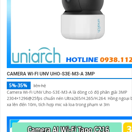
CAMERA WI-FI UNV UHO-S3E-M3-A 3MP
5%-35%
liên hệ
Camera Wi-Fi UNV Uho-S3E-M3-A là dòng có độ phân giải 3MP
2304×1296@25fps chuẩn nén Ultra265/H.265/H.264. Hồng ngoại
xa lên đến 10m, tích hợp mic và loa trong phạm vi 3m