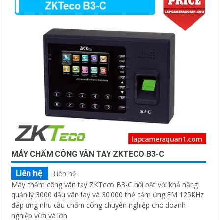
đánh giá hiệu suất làm việc của nhân viên.
Với Máy Chấm Công Vân Tay Mã Số công nghệ phù
hợp sư hướng, bạn sẽ tiết kiệm thời gian, tăng hiệu
quả quản lý nhân sự và nâng cao an toàn chính xác
trong việc tính lương. Hãy đầu tư vào giải pháp này để
nâng cao hiệu suất làm việc của doanh nghiệp của bạn
ngay hôm nay."
MÁY CHẤM CÔNG VÂN TAY ZKTECO B3-C
Liên hệ
Liên hệ
Máy chấm công vân tay ZKTeco B3-C nổi bật với khả năng
quản lý 3000 dấu vân tay và 30.000 thẻ cảm ứng EM 125KHz
'
đáp ứng nhu cầu chấm công chuyên nghiệp cho doanh
nghiệp vừa và lớn