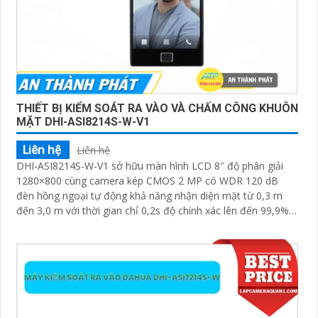
THIẾT BỊ KIỂM SOÁT RA VÀO VÀ CHẤM CÔNG KHUÔN
MẶT DHI-ASI8214S-W-V1
Liên hệ
Liên hệ
DHI-ASI8214S-W-V1 sở hữu màn hình LCD 8″ độ phân giải
1280×800 cùng camera kép CMOS 2 MP có WDR 120 dB
đèn hồng ngoại tự động khả năng nhận diện mặt từ 0,3 m
đến 3,0 m với thời gian chỉ 0,2s độ chính xác lên đến 99,9%
hỗ trợ đồng thời 6 khuôn mặt trong một lần quét lưu trữ tới
100.000 khuôn mặt cùng 100