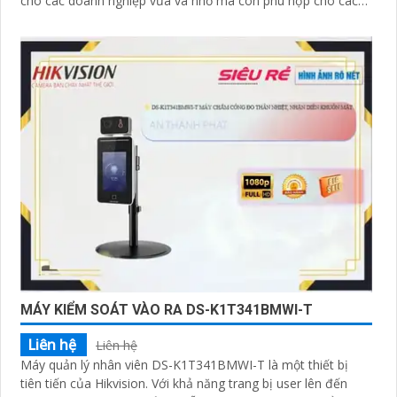
cho các doanh nghiệp vừa và nhỏ mà còn phù hợp cho các
tổ chức lớn
MÁY KIỂM SOÁT VÀO RA DS-K1T341BMWI-T
Liên hệ
Liên hệ
Máy quản lý nhân viên DS-K1T341BMWI-T là một thiết bị
tiên tiến của Hikvision. Với khả năng trang bị user lên đến