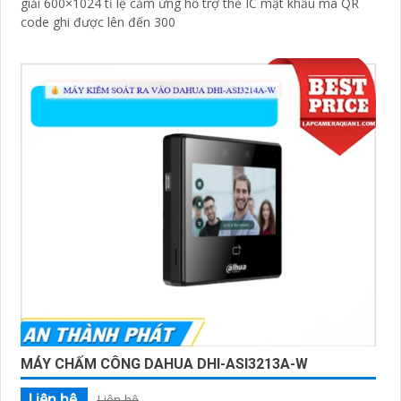
giải 600×1024 tỉ lệ cảm ứng hỗ trợ thẻ IC mật khẩu mã QR
code ghi được lên đến 300
MÁY CHẤM CÔNG DAHUA DHI-ASI3213A-W
Liên hệ
Liên hệ