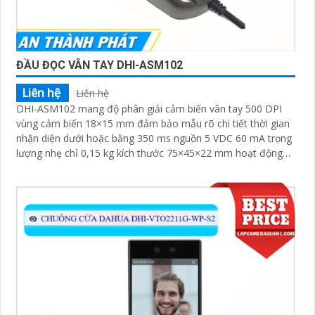
ĐẦU ĐỌC VÂN TAY DHI-ASM102
Liên hệ
Liên hệ
DHI-ASM102 mang độ phân giải cảm biến vân tay 500 DPI
vùng cảm biến 18×15 mm đảm bảo mẫu rõ chi tiết thời gian
nhận diện dưới hoặc bằng 350 ms nguồn 5 VDC 60 mA trọng
lượng nhẹ chỉ 0,15 kg kích thước 75×45×22 mm hoạt động
tin cậy trong nhiệt độ −20° đến +55° C độ ẩm ≤ 85 %.