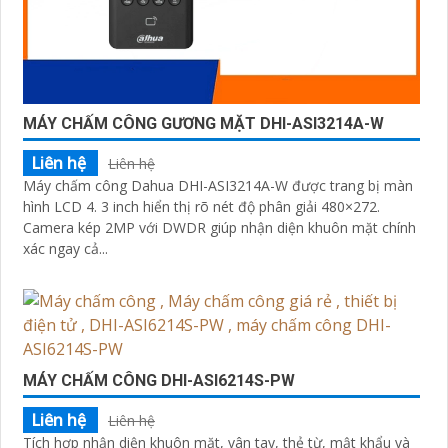
MÁY CHẤM CÔNG GƯƠNG MẶT DHI-ASI3214A-W
Liên hệ
Liên hệ
Máy chấm công Dahua DHI-ASI3214A-W được trang bị màn
hình LCD 4. 3 inch hiển thị rõ nét độ phân giải 480×272.
Camera kép 2MP với DWDR giúp nhận diện khuôn mặt chính
xác ngay cả...
MÁY CHẤM CÔNG DHI-ASI6214S-PW
Liên hệ
Liên hệ
Tích hợp nhận diện khuôn mặt, vân tay, thẻ từ, mật khẩu và