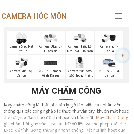
CAMERA HÓC MÔN
Camera Siêu Nét
Camera Ultra 3k
Camera Thiết Kế
Camera Ip 4k
Ultra Hd
Hikvision
Kim Loại Hikvision
Dahua
Camera Wifi Xoay
Camera Kim Loại
Đầu Ghi Camera 4
Đầu Ghi 2 HDD
360 Trong Nhà
Dahua
Kênh Dahua
Dahua
Dahua
MÁY CHẤM CÔNG
Máy chấm công là thiết bị quản lý giờ làm việc của nhân viên
thông qua các công nghệ xác thực như vân tay, khuôn mặt hoặc
thẻ từ, giúp đảm bảo độ chính xác và bảo mật.
Máy Chấm Công
ghi nhận thời gian vào – ra, lưu trữ dữ liệu và cho phép xuất file
Excel để tính lương, thưởng nhanh chóng. Kết nối linh hoạt qua