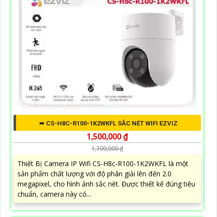
➠ CS-H8C-R100-1K2WKFL SẮC NÉT WIFI EZVIZ
1,500,000 ₫
1,700,000 ₫
Thiết Bị Camera IP Wifi CS-H8c-R100-1K2WKFL là một
sản phẩm chất lượng với độ phân giải lên đến 2.0
megapixel, cho hình ảnh sắc nét. Được thiết kế đúng tiêu
chuẩn, camera này có...