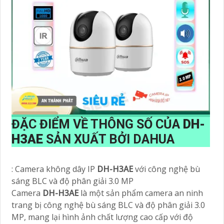
ĐẶC ĐIỂM VỀ THÔNG SỐ CỦA
DH-
H3AE
SẢN XUẤT BỞI DAHUA
: Camera không dây IP
DH-H3AE
với công nghệ bù
sáng BLC và độ phân giải 3.0 MP
Camera
DH-H3AE
là một sản phẩm camera an ninh
trang bị công nghệ bù sáng BLC và độ phân giải 3.0
MP, mang lại hình ảnh chất lượng cao cấp với độ