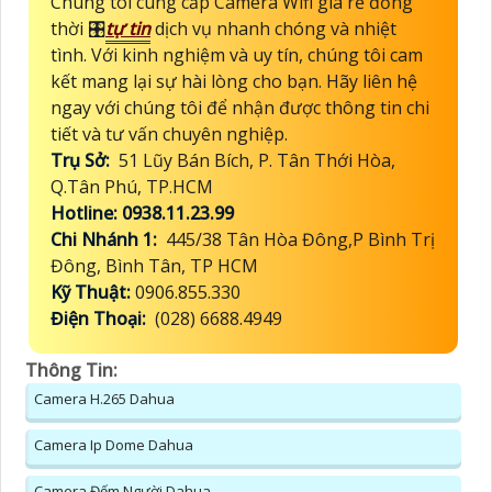
Chúng tôi cung cấp Camera Wifi giá rẻ đồng
thời 🎛
tự tin
dịch vụ nhanh chóng và nhiệt
tình. Với kinh nghiệm và uy tín, chúng tôi cam
kết mang lại sự hài lòng cho bạn. Hãy liên hệ
ngay với chúng tôi để nhận được thông tin chi
tiết và tư vấn chuyên nghiệp.
Trụ Sở:
51 Lũy Bán Bích, P. Tân Thới Hòa,
Q.Tân Phú, TP.HCM
Hotline: 0938.11.23.99
Chi Nhánh 1:
445/38 Tân Hòa Đông,P Bình Trị
Đông, Bình Tân, TP HCM
Kỹ Thuật:
0906.855.330
Điện Thoại:
(028) 6688.4949
Thông Tin:
Camera H.265 Dahua
Camera Ip Dome Dahua
Camera Đếm Người Dahua