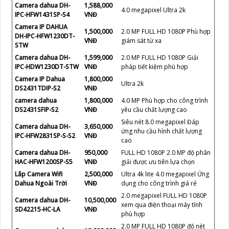
Camera dahua DH-
1,588,000
4.0 megapixel Ultra 2k
IPC-HFW1431SP-S4
VNĐ
Camera IP DAHUA
1,500,000
2.0 MP FULL HD 1080P Phù hợp
DH-IPC-HFW1230DT-
VNĐ
giám sát từ xa
STW
Camera dahua DH-
1,599,000
2.0 MP FULL HD 1080P Giải
IPC-HDW1230DT-STW
VNĐ
pháp tiết kiệm phù hợp
Camera IP Dahua
1,800,000
Ultra 2k
DS2431TDIP-S2
VNĐ
camera dahua
1,800,000
4.0 MP Phù hợp cho công trình
DS2431SFIP-S2
VNĐ
yêu cầu chất lượng cao
Siêu nét 8.0 megapixel Đáp
Camera dahua DH-
3,650,000
ứng nhu cầu hình chất lượng
IPC-HFW2831SP-S-S2
VNĐ
cao
Camera dahua DH-
950,000
FULL HD 1080P 2.0 MP độ phân
HAC-HFW1200SP-S5
VNĐ
giải được ưu tiên lựa chọn
Lắp Camera Wifi
2,500,000
Ultra 4k lite 4.0 megapixel Ứng
Dahua Ngoài Trời
VNĐ
dụng cho công trình giá rẻ
2.0 megapixel FULL HD 1080P
Camera dahua DH-
10,500,000
xem qua điện thoại máy tính
SD42215-HC-LA
VNĐ
phù hợp
2.0 MP FULL HD 1080P độ nét