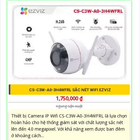
CS-C3W-A0-3H4WFRL SẮC NÉT WIFI EZVIZ
1,750,000 ₫
ngung s₫n xu₫t
Thiết bị Camera IP Wifi CS-C3W-A0-3H4WFRL là lựa chọn
hoàn hảo cho hệ thống giám sát với chất lượng sắc nét
lên đến 4.0 megapixel. Với khả năng xem được ban đêm
ở khoảng cách...