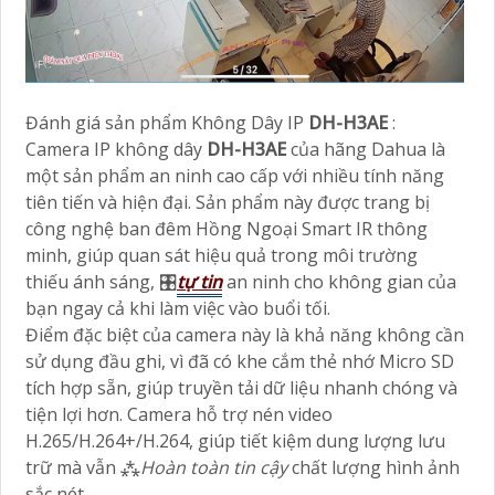
Đánh giá sản phẩm Không Dây IP
DH-H3AE
:
Camera IP không dây
DH-H3AE
của hãng Dahua là
một sản phẩm an ninh cao cấp với nhiều tính năng
tiên tiến và hiện đại. Sản phẩm này được trang bị
công nghệ ban đêm Hồng Ngoại Smart IR thông
minh, giúp quan sát hiệu quả trong môi trường
thiếu ánh sáng, 🎛
tự tin
an ninh cho không gian của
bạn ngay cả khi làm việc vào buổi tối.
Điểm đặc biệt của camera này là khả năng không cần
sử dụng đầu ghi, vì đã có khe cắm thẻ nhớ Micro SD
tích hợp sẵn, giúp truyền tải dữ liệu nhanh chóng và
tiện lợi hơn. Camera hỗ trợ nén video
H.265/H.264+/H.264, giúp tiết kiệm dung lượng lưu
trữ mà vẫn ⁂
Hoàn toàn tin cậy
chất lượng hình ảnh
sắc nét.