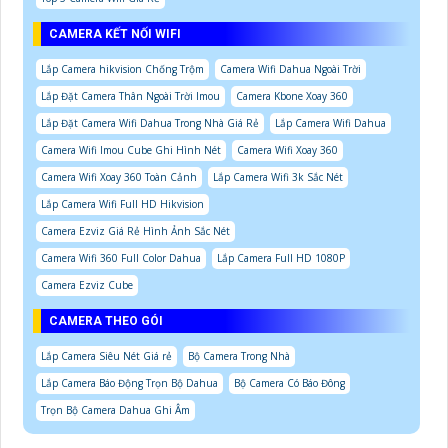
CAMERA KẾT NỐI WIFI
Lắp Camera hikvision Chống Trộm
Camera Wifi Dahua Ngoài Trời
Lắp Đặt Camera Thân Ngoài Trời Imou
Camera Kbone Xoay 360
Lắp Đặt Camera Wifi Dahua Trong Nhà Giá Rẻ
Lắp Camera Wifi Dahua
Camera Wifi Imou Cube Ghi Hình Nét
Camera Wifi Xoay 360
Camera Wifi Xoay 360 Toàn Cảnh
Lắp Camera Wifi 3k Sắc Nét
Lắp Camera Wifi Full HD Hikvision
Camera Ezviz Giá Rẻ Hình Ảnh Sắc Nét
Camera Wifi 360 Full Color Dahua
Lắp Camera Full HD 1080P
Camera Ezviz Cube
CAMERA THEO GÓI
Lắp Camera Siêu Nét Giá rẻ
Bộ Camera Trong Nhà
Lắp Camera Báo Động Trọn Bộ Dahua
Bộ Camera Có Báo Đông
Trọn Bộ Camera Dahua Ghi Âm