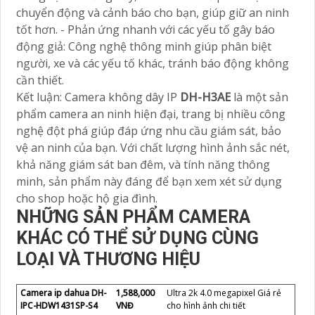
chuyển động và cảnh báo cho bạn, giúp giữ an ninh
tốt hơn. - Phản ứng nhanh với các yếu tố gây báo
động giả: Công nghệ thông minh giúp phân biệt
người, xe và các yếu tố khác, tránh báo động không
cần thiết.
Kết luận: Camera không dây IP
DH-H3AE
là một sản
phẩm camera an ninh hiện đại, trang bị nhiều công
nghệ đột phá giúp đáp ứng nhu cầu giám sát, bảo
vệ an ninh của bạn. Với chất lượng hình ảnh sắc nét,
khả năng giám sát ban đêm, và tính năng thông
minh, sản phẩm này đáng để bạn xem xét sử dụng
cho shop hoặc hộ gia đình.
NHỮNG SẢN PHẨM CAMERA
KHÁC CÓ THỂ SỬ DỤNG CÙNG
LOẠI VÀ THƯƠNG HIỆU
Camera ip dahua DH-
1,588,000
Ultra 2k 4.0 megapixel Giá rẻ
IPC-HDW1431SP-S4
VNĐ
cho hình ảnh chi tiết