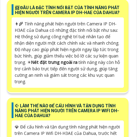
📨 ĐÂU LÀ ĐẶC TÍNH NỔI BẬT CỦA TÍNH NĂNG PHÁT
HIỆN NGƯỜI TRÊN CAMERA IP DH-HAE CỦA DAHUA?
👩‍🌾 Tính năng phát hiện người trên Camera IP DH-
H3AE của Dahua có những đặc tính nổi bật như sau:
Hệ thống sử dụng công nghệ trí tuệ nhân tạo để
nhận diện người một cách chính xác và nhanh chóng.
Độ nhạy cao giúp phát hiện người ngay lập tức trong
bức hình, giúp giảm thiểu việc bỏ lỡ các sự kiện quan
trọng. ✴️
Nét đặt trưng ngoài ra
tính năng này còn hỗ
trợ cảnh báo trực tiếp đến người sử dụng, giúp tăng
cường an ninh và giám sát trong các khu vực quan
trọng.
☪ LÀM THẾ NÀO ĐỂ CẤU HÌNH VÀ TẬN DỤNG TÍNH
NĂNG PHÁT HIỆN NGƯỜI TRÊN CAMERA IP WIFI DH-
HAE CỦA DAHUA?
💎 Để cấu hình và tận dụng tính năng phát hiện người
trên Camera IP Wifi DH-H3AE của Dahua, trước hết