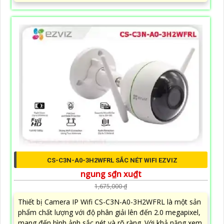
CS-C3N-A0-3H2WFRL SẮC NÉT WIFI EZVIZ
ngung s₫n xu₫t
1,675,000 ₫
Thiết bị Camera IP Wifi CS-C3N-A0-3H2WFRL là một sản
phẩm chất lượng với độ phân giải lên đến 2.0 megapixel,
mang đến hình ảnh sắc nét và rõ ràng. Với khả năng xem