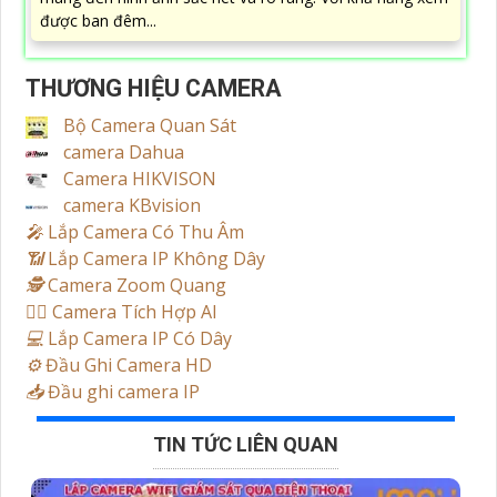
được ban đêm...
THƯƠNG HIỆU CAMERA
Bộ Camera Quan Sát
camera Dahua
Camera HIKVISON
camera KBvision
️🎤️
Lắp Camera Có Thu Âm
📶
Lắp Camera IP Không Dây
🕵️
Camera Zoom Quang
🧛‍♀️
Camera Tích Hợp AI
💻
Lắp Camera IP Có Dây
⚙️
Đầu Ghi Camera HD
📥
Đầu ghi camera IP
TIN TỨC LIÊN QUAN