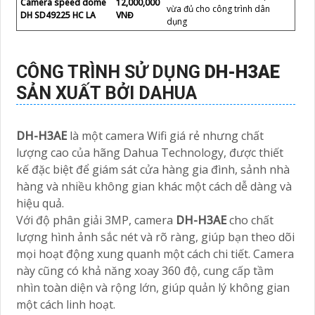
Camera speed dome
12,000,000
vừa đủ cho công trình dân
DH SD49225 HC LA
VNĐ
dụng
CÔNG TRÌNH SỬ DỤNG
DH-H3AE
SẢN XUẤT BỞI DAHUA
DH-H3AE
là một camera Wifi giá rẻ nhưng chất
lượng cao của hãng Dahua Technology, được thiết
kế đặc biệt để giám sát cửa hàng gia đình, sảnh nhà
hàng và nhiều không gian khác một cách dễ dàng và
hiệu quả.
Với độ phân giải 3MP, camera
DH-H3AE
cho chất
lượng hình ảnh sắc nét và rõ ràng, giúp bạn theo dõi
mọi hoạt động xung quanh một cách chi tiết. Camera
này cũng có khả năng xoay 360 độ, cung cấp tầm
nhìn toàn diện và rộng lớn, giúp quản lý không gian
một cách linh hoạt.