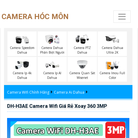
CAMERA HÓC MÔN
Camera Speedom
Camera Dahua
Camera PTZ
Camera Dahua
Dahua
Phân Biệt Người
Dahua
Ultra 2K
Camera Quan Sát
Camera Ip 4k
Camera Ip AI
Camera Imou Full
Wisenet
Dahua
Dahua
Color
Camera Wifi Chính Hãng
Camera Ai Dahua
DH-H3AE Camera Wifi Giá Rẻ Xoay 360 3MP