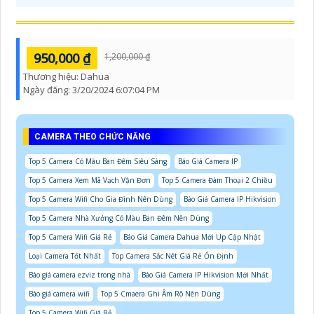
950,000 ₫
1,200,000 ₫
Thương hiệu:
Dahua
Ngày đăng:
3/20/2024 6:07:04 PM
CAMERA THEO CHỨC NĂNG
Top 5 Camera Có Màu Ban Đêm Siêu Sáng
Báo Giá Camera IP
Top 5 Camera Xem Mã Vạch Vận Đơn
Top 5 Camera Đàm Thoại 2 Chiều
Top 5 Camera Wifi Cho Gia Đình Nên Dùng
Báo Giá Camera IP Hikvision
Top 5 Camera Nhà Xưởng Có Màu Ban Đêm Nên Dùng
Top 5 Camera Wifi Giá Rẻ
Báo Giá Camera Dahua Mới Up Cập Nhật
Loại Camera Tốt Nhất
Top Camera Sắc Nét Giá Rẻ Ổn Định
Báo giá camera ezviz trong nhà
Báo Giá Camera IP Hikvision Mới Nhất
Báo giá camera wifi
Top 5 Cmaera Ghi Âm Rõ Nên Dùng
Top 5 Camera Wifi Giá Rẻ