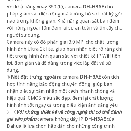
Với khả năng xoay 360 độ, camera
DH-H3AE
cho
phép giám sát diện rộng mà không bỏ sót bất kỳ góc
nào trong không gian. Khả năng quan sát ban đêm
với hồng ngoại 10m đem lại sự an toàn và tin cậy cho
người sử dụng.
Camera này có độ phân giải 3.0 MP, cho chất lượng
hình ảnh Ultra 2k lite, giúp bạn nhận biết rõ ràng chi
tiết trong hình ảnh quan sát. Với thiết kế IP Wifi tiện
lợi, đơn giản và dễ dàng trong việc lắp đặt và sử
dụng.
✴️
Nét đặt trưng ngoài ra
camera
DH-H3AE
còn tích
hợp tính năng báo động chuyển động, giúp bạn
nhận biết sự xâm nhập một cách nhanh chóng và
hiệu quả. CMOS màu sắc đẹp, đem lại chất lượng
hình ảnh tốt ngay cả trong điều kiện ánh sáng yếu.
》《
Vói những thiết kế về công nghệ thì có thể đánh
giá sản phẩm
camera không dây IP
DH-H3AE
của
Dahua là lựa chọn hấp dẫn cho những công trình