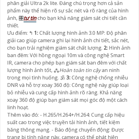
phân giải Ultra 2k lite. Đáng chú trọng hơn cả sản
phẩm này thể hiện rõ sự sắc nét và rõ ràng của hình
ảnh, 🎛
tự tin
cho bạn khả năng giám sát chi tiết cần
thiết.
Ưu điểm: ️↰
1:
Chất lượng hình ảnh 3.0 MP: Độ phân
giải cao giúp camera ghi lại hình ảnh chi tiết, sắc nét,
cho bạn trải nghiệm giám sát chất lượng.
2:
Hình ảnh
ban đêm: Với hồng ngoại 10m và công nghệ Smart
IR, camera cho phép bạn giám sát ban đêm với chất
lượng hình ảnh tốt, ⁂
Hoàn toàn tin cậy
an ninh
trong mọi tình huống. 🕉️
3:
Công nghệ chống nhiễu
DNR và hỗ trợ xoay 360 độ: Công nghệ này giúp loại
bỏ nhiễu và cung cấp hình ảnh rõ ràng. Khả năng
xoay 360 độ giúp bạn giám sát mọi góc độ một cách
linh hoạt.
Thêm vào đó: - H.265/H.264+/H.264: Cung cấp hiệu
suất cao trong việc truyền tải hình ảnh, tiết kiệm
băng thông mạng. - Báo động chuyển động: Được
trang bị tính năng này, camera có thể phát hiện