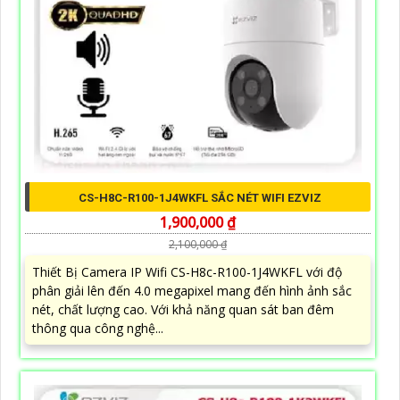
CS-H8C-R100-1J4WKFL SẮC NÉT WIFI EZVIZ
1,900,000 ₫
2,100,000 ₫
Thiết Bị Camera IP Wifi CS-H8c-R100-1J4WKFL với độ
phân giải lên đến 4.0 megapixel mang đến hình ảnh sắc
nét, chất lượng cao. Với khả năng quan sát ban đêm
thông qua công nghệ...