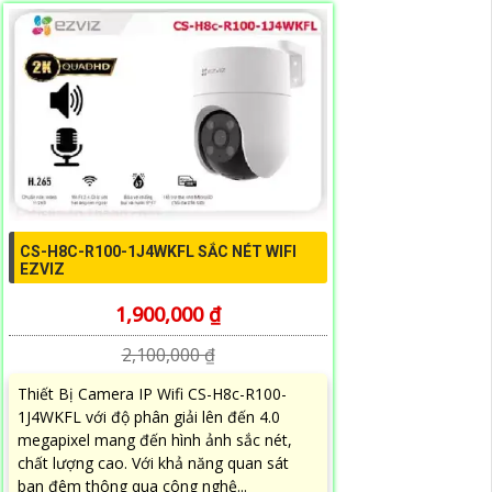
CS-H8C-R100-1J4WKFL SẮC NÉT WIFI
EZVIZ
1,900,000 ₫
2,100,000 ₫
Thiết Bị Camera IP Wifi CS-H8c-R100-
1J4WKFL với độ phân giải lên đến 4.0
megapixel mang đến hình ảnh sắc nét,
chất lượng cao. Với khả năng quan sát
ban đêm thông qua công nghệ...