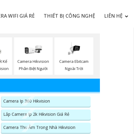
RA WIFI GIÁ RẺ
THIẾT BỊ CÔNG NGHỆ
LIÊN HỆ
Camera Ebitcam
t Kế
Camera Hikvision
Ngoài Trời
ision
Phân Biệt Người
Camera Ip 360 Hikvision
Lắp Camera Ip 2k Hikvision Giá Rẻ
Camera Thu Âm Trong Nhà Hikvision