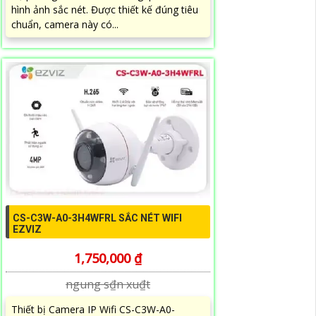
hình ảnh sắc nét. Được thiết kế đúng tiêu
chuẩn, camera này có...
CS-C3W-A0-3H4WFRL SẮC NÉT WIFI
EZVIZ
1,750,000 ₫
ngung s₫n xu₫t
Thiết bị Camera IP Wifi CS-C3W-A0-