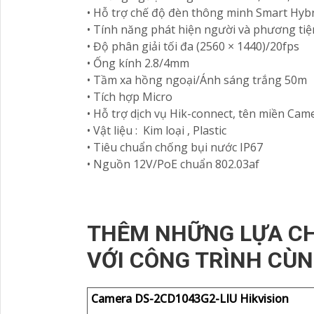
• Hỗ trợ chế độ đèn thông minh Smart Hybr
• Tính năng phát hiện người và phương tiệ
• Độ phân giải tối đa (2560 × 1440)/20fps
• Ống kính 2.8/4mm
• Tầm xa hồng ngoại/Ánh sáng trắng 50m
• Tích hợp Micro
• Hỗ trợ dịch vụ Hik-connect, tên miền C
• Vật liệu : Kim loại , Plastic
• Tiêu chuẩn chống bụi nước IP67
• Nguồn 12V/PoE chuẩn 802.03af
THÊM NHỮNG LỰA CH
VỚI CÔNG TRÌNH CÙN
Camera DS-2CD1043G2-LIU Hikvision