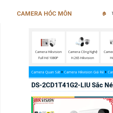
CAMERA HÓC MÔN
🏚
Camera Hikvision
Camera Công Nghệ
Camer
Full Hd 1080P
H.265 Hikvision
H
Camera Quan Sát
Camera Hikvision Giá Rẻ
Cam
DS-2CD1T41G2-LIU Sắc Nét