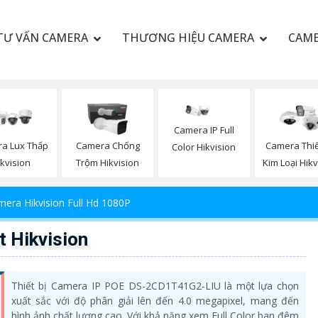
TƯ VẤN CAMERA
THƯƠNG HIỆU CAMERA
CAME
Camera IP Full
a Lux Thấp
Camera Chống
Camera Thiế
Color Hikvision
ikvision
Trộm Hikvision
Kim Loại Hikv
era Hikvision Full Hd 1080P
 Hikvision
Thiết bị Camera IP POE DS-2CD1T41G2-LIU là một lựa chọn
xuất sắc với độ phân giải lên đến 4.0 megapixel, mang đến
hình ảnh chất lượng cao. Với khả năng xem Full Color ban đêm