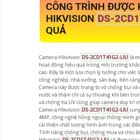
CÔNG TRÌNH ĐƯỢC
HIKVISION
DS-2CD1
QUẢ
Camera Hikvision
DS-2CD1T41G2-LIU
là m
hoạt động hiệu quả trong môi trường khắc
cao. Đây là một lựa chọn lý tưởng cho việc 
công nghiệp, nhà xưởng, sân bay, bến cảng,
Camera này được trang bị vỏ chống bụi và 
nước và thậm chí cả sự thoáng khí bên tron
và chống tia UV cũng giúp camera duy trì ch
Camera Hikvision
DS-2CD1T41G2-LIU
cung
4MP, công nghệ hồng ngoại thông minh giú
cải thiện chất lượng hình ảnh trong các đi
Tính năng chống bụi, chống mưa và chịu ẩm
Hikvision
DS-2CD1T41G2-LIU
sẽ đem lại sự