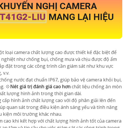
 KHUYẾN NGHỊ CAMERA
T41G2-LIU
MANG LẠI HIỆU
ột loại camera chất lượng cao được thiết kế đặc biệt để
 nghiệt như chống bụi, chống mưa và chịu được độ ẩm
lắp đặt trong các công trình cần giám sát như khu vực
 v.v.
chống nước đạt chuẩn IP67, giúp bảo vệ camera khỏi bụi,
g. 💠
Nét giá trị đánh giá cao hơn
chất liệu chống ăn mòn
ất lượng hình ảnh trong thời gian dài.
 cấp hình ảnh chất lượng cao với độ phân giải lên đến
p quan sát trong điều kiện ánh sáng yếu và tính năng
ều kiện môi trường khác nhau.
 cao khi kết hợp với chất lượng hình ảnh tốt của camera
 an tâm và tin cậy cho việc giám sát các công trình trong