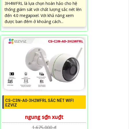
3H4WFRL là lựa chọn hoàn hảo cho hệ
thống giám sát với chất lượng sắc nét lên
đến 4.0 megapixel. Với khả năng xem
được ban đêm ở khoảng cách...
CS-C3N-A0-3H2WFRL SẮC NÉT WIFI
EZVIZ
ngung s₫n xu₫t
1,675,000 ₫