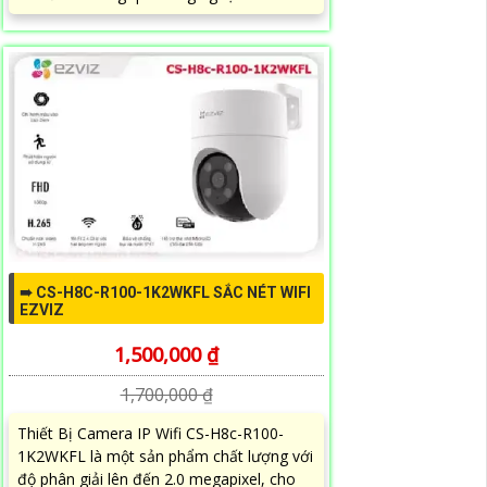
➠ CS-H8C-R100-1K2WKFL SẮC NÉT WIFI
EZVIZ
1,500,000 ₫
1,700,000 ₫
Thiết Bị Camera IP Wifi CS-H8c-R100-
1K2WKFL là một sản phẩm chất lượng với
độ phân giải lên đến 2.0 megapixel, cho