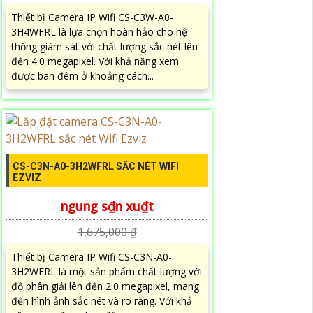
Thiết bị Camera IP Wifi CS-C3W-A0-
3H4WFRL là lựa chọn hoàn hảo cho hệ
thống giám sát với chất lượng sắc nét lên
đến 4.0 megapixel. Với khả năng xem
được ban đêm ở khoảng cách...
CS-C3N-A0-3H2WFRL SẮC NÉT WIFI
EZVIZ
ngung s₫n xu₫t
1,675,000 ₫
Thiết bị Camera IP Wifi CS-C3N-A0-
3H2WFRL là một sản phẩm chất lượng với
độ phân giải lên đến 2.0 megapixel, mang
đến hình ảnh sắc nét và rõ ràng. Với khả