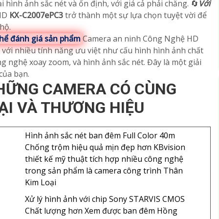
i hình ảnh sắc nét và ổn định, với giá cả phải chăng. 🔄
Với
 HD
KX-C2007ePC3
trở thành một sự lựa chọn tuyệt vời để
hộ.
 thể đánh giá sản phẩm
Camera an ninh Công Nghệ HD
với nhiều tính năng ưu việt như cấu hình hình ảnh chất
g nghệ xoay zoom, và hình ảnh sắc nét. Đây là một giải
của bạn.
HỮNG CAMERA CÓ CÙNG
ẠI VÀ THƯƠNG HIỆU
Hình ảnh sắc nét ban đêm Full Color 40m
Chống trộm hiệu quả mịn đẹp hơn KBvision
thiết kế mỹ thuật tích hợp nhiều công nghệ
trong sản phẩm là camera công trình Thân
Kim Loại
Xử lý hình ảnh với chip Sony STARVIS CMOS
Chất lượng hơn Xem được ban đêm Hồng