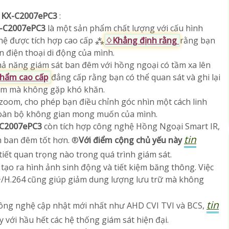
D
KX-C2007ePC3
:
-C2007ePC3
là một sản phẩm chất lượng với cấu hình
hệ được tích hợp cao cấp ⁂
♢
Khẳng định rằng
rằng bạn
ên điện thoại di động của mình.
hả năng giám sát ban đêm với hồng ngoại có tầm xa lên
phẩm cao cấp
đẳng cấp rằng bạn có thể quan sát và ghi lại
êm mà không gặp khó khăn.
zoom, cho phép bạn điều chỉnh góc nhìn một cách linh
 toàn bộ không gian mong muốn của mình.
-C2007ePC3
còn tích hợp công nghệ Hồng Ngoại Smart IR,
tin
h ban đêm tốt hơn. ®️
Với điểm cộng chủ yếu này
tiết quan trọng nào trong quá trình giám sát.
ạo ra hình ảnh sinh động và tiết kiệm băng thông. Việc
+/H.264 cũng giúp giảm dung lượng lưu trữ mà không
tin
công nghệ cập nhật mới nhất như AHD CVI TVI và BCS,
 với hầu hết các hệ thống giám sát hiện đại.