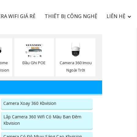
RA WIFI GIÁ RẺ
THIẾT BỊ CÔNG NGHỆ
LIÊN HỆ
Camera 360 Imou
Dome
Đầu Ghi POE
Ngoài Trời
vision
Camera Xoay 360 Kbvision
Lắp Camera 360 Wifi Có Màu Ban Đêm
Kbvision
Camera Có Độ Nhạy Sáng Cao Kbvision