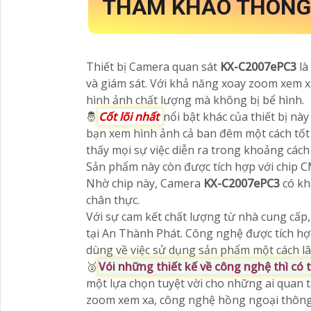
THAM KHẢO THÔNG
Thiết bị Camera quan sát
KX-C2007ePC3
là
và giám sát. Với khả năng xoay zoom xem xa
hình ảnh chất lượng mà không bị bể hình.
🤴
Cốt lõi nhất
nổi bật khác của thiết bị n
bạn xem hình ảnh cả ban đêm một cách tốt h
thấy mọi sự việc diễn ra trong khoảng cách
Sản phẩm này còn được tích hợp với chip CM
Nhờ chip này, Camera
KX-C2007ePC3
có kh
chân thực.
Với sự cam kết chất lượng từ nhà cung cấp,
tại An Thành Phát. Công nghệ được tích hợ
dùng về việc sử dụng sản phẩm một cách lâ
🥈️
Vói những thiết kế về công nghệ thì có
một lựa chọn tuyệt vời cho những ai quan 
zoom xem xa, công nghệ hồng ngoại thông