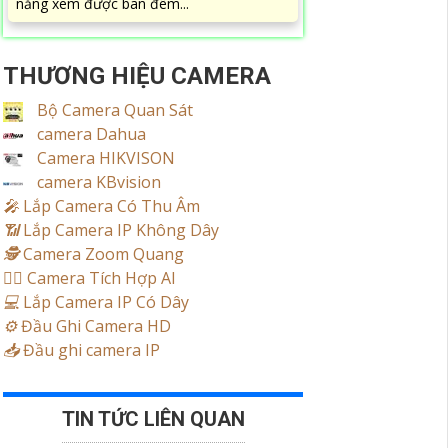
năng xem được ban đêm...
THƯƠNG HIỆU CAMERA
Bộ Camera Quan Sát
camera Dahua
Camera HIKVISON
camera KBvision
️🎤️
Lắp Camera Có Thu Âm
📶
Lắp Camera IP Không Dây
🕵️
Camera Zoom Quang
🧛‍♀️
Camera Tích Hợp AI
💻
Lắp Camera IP Có Dây
⚙️
Đầu Ghi Camera HD
📥
Đầu ghi camera IP
TIN TỨC LIÊN QUAN