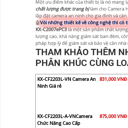
Một ưu điểm khác của thiết bị là nó mang lạ
chất lượng được trang bị
làm cho Camera
lắp đặt camera an ninh cho gia đình và căn 
🤖️
Vói những thiết kế về công nghệ thì có
KX-C2007ePC3
là một sản phẩm chất lượng 
lượng cao, khả năng giám sát ban đêm, côn
pháp hợp lý để giám sát và bảo vệ căn nhà 
THAM KHẢO THÊM N
PHÂN KHÚC CÙNG LO
KX-CF2203L-VN Camera An
831,000 VNĐ
Ninh Giá rẻ
KX-CF2203L-A-VNCamera
875,000 VNĐ
Chức Năng Cao Cấp