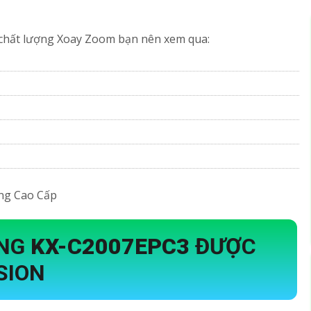
chất lượng Xoay Zoom bạn nên xem qua:
ỌNG
KX-C2007EPC3
ĐƯỢC
SION