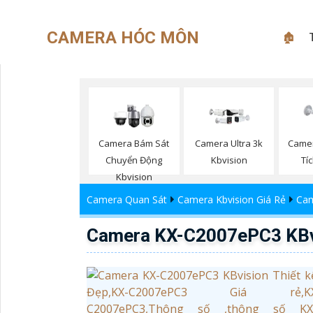
CAMERA HÓC MÔN
🏚
Camera Bám Sát
Camera Ultra 3k
Camer
Chuyển Động
Kbvision
Tí
Kbvision
Camera Quan Sát
Camera Kbvision Giá Rẻ
Cam
Camera KX-C2007ePC3 KBvi