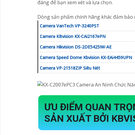
đáng để bạn xem xét và lựa chọn.
Dòng sản phẩm chính hãng khác đảm bảo 
Camera VanTech VP-3240PST
Camera KBvision KX-CAi2167ePN
Camera Hikvision DS-2DE5425IW-AE
Camera Speed Dome Kbvision KX-EAi4459UPN
Camera VP-21518ZIP Siêu Nét
ƯU ĐIỂM QUAN TR
SẢN XUẤT BỞI KBVI