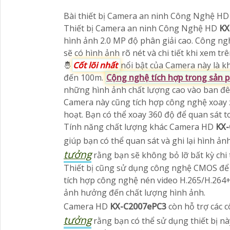
Bài thiết bị Camera an ninh Công Nghệ H
Thiết bị Camera an ninh Công Nghệ HD
KX
hình ảnh 2.0 MP độ phân giải cao. Công ng
sẽ có hình ảnh rõ nét và chi tiết khi xem tr
🤴
Cốt lõi nhất
nổi bật của Camera này là k
đến 100m.
Cộng nghệ tích hợp trong sản 
những hình ảnh chất lượng cao vào ban đ
Camera này cũng tích hợp công nghệ xoay 
hoạt. Bạn có thể xoay 360 độ để quan sát
Tính năng chất lượng khác Camera HD
KX
giúp bạn có thể quan sát và ghi lại hình ản
tưởng
rằng bạn sẽ không bỏ lỡ bất kỳ chi 
Thiết bị cũng sử dụng công nghệ CMOS để t
tích hợp công nghệ nén video H.265/H.264
ảnh hưởng đến chất lượng hình ảnh.
Camera HD
KX-C2007ePC3
còn hỗ trợ các 
tưởng
rằng bạn có thể sử dụng thiết bị này