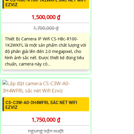
➠ CS-H8C-R100-1K2WKFL SẮC NÉT WIFI
EZVIZ
1,500,000 ₫
1,700,000 ₫
Thiết Bị Camera IP Wifi CS-H8c-R100-
1K2WKFL là một sản phẩm chất lượng với
độ phân giải lên đến 2.0 megapixel, cho
hình ảnh sắc nét. Được thiết kế đúng tiêu
chuẩn, camera này có...
CS-C3W-A0-3H4WFRL SẮC NÉT WIFI
EZVIZ
1,750,000 ₫
ngung s₫n xu₫t