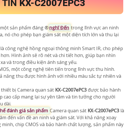
 TIN
KX-C2007EPC3
 một sản phẩm đáng ®️
nghĩ Đến
trong lĩnh vực an ninh
, nó cho phép bạn giám sát một diện tích lớn và thu lại
ày là công nghệ hồng ngoại thông minh Smart IR, cho phép
ơn. Hình ảnh sẽ rõ nét và chi tiết hơn, giúp bạn nhìn
 xa và trong điều kiện ánh sáng yếu.
OS, một công nghệ tiên tiến trong lĩnh vực thu hình.
ả năng thu được hình ảnh với nhiều màu sắc tự nhiên và
 thiết bị Camera quan sát
KX-C2007ePC3
được bảo hành
p cao cấp mang lại sự yên tâm và tin tưởng cho người
u dài.
 thể đánh giá sản phẩm
Camera quan sát
KX-C2007ePC3
là
tâm đến vấn đề an ninh và giám sát. Với khả năng xoay
 minh, chip CMOS và bảo hành chất lượng, sản phẩm này