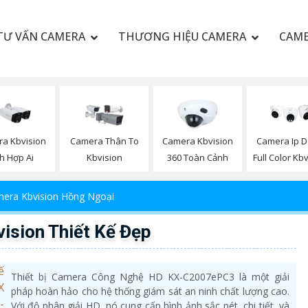
TƯ VẤN CAMERA
THƯƠNG HIỆU CAMERA
CAME
a Kbvision
Camera Thân To
Camera Kbvision
Camera Ip 
ch Hợp Ai
Kbvision
360 Toàn Cảnh
Full Color Kb
era Kbvision Hồng Ngoại
sion Thiết Kế Đẹp
Thiết bị Camera Công Nghệ HD KX-C2007ePC3 là một giải
pháp hoàn hảo cho hệ thống giám sát an ninh chất lượng cao.
Với độ phân giải HD, nó cung cấp hình ảnh sắc nét, chi tiết, và