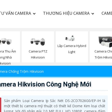
TƯ VẤN CAMERA
THƯƠNG HIỆU CAMERA
CAME
Lắp Camera Hybird
ra Thu Âm
Camera PTZ
Camera Ch
Light
ong Nhà
Hikvision
Trộm Hikvi
ikvision
mera Chống Trộm Hikvision
mera Hikvision Công Nghệ Mới
Sản phẩm Loại Camera Ip Sắc Nét DS-2CD7026G0/EP-IH là
một thiết bị camera mỹ thuật có thiết kế Dome Kim loại chất
lượng. Với độ phân giải 2.0 MP FULL HD 1080P, camera đảm