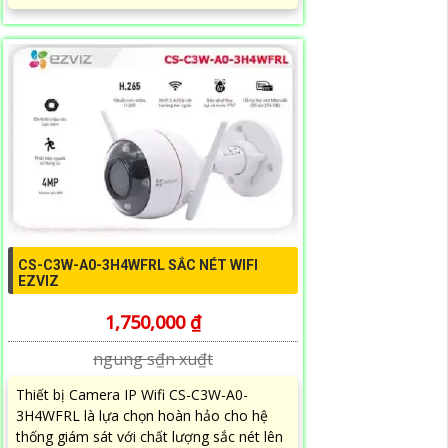
CS-C3W-A0-3H4WFRL SẮC NÉT WIFI
EZVIZ
1,750,000 ₫
ngung s₫n xu₫t
Thiết bị Camera IP Wifi CS-C3W-A0-
3H4WFRL là lựa chọn hoàn hảo cho hệ
thống giám sát với chất lượng sắc nét lên