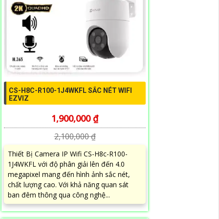
CS-H8C-R100-1J4WKFL SẮC NÉT WIFI
EZVIZ
1,900,000 ₫
2,100,000 ₫
Thiết Bị Camera IP Wifi CS-H8c-R100-
1J4WKFL với độ phân giải lên đến 4.0
megapixel mang đến hình ảnh sắc nét,
chất lượng cao. Với khả năng quan sát
ban đêm thông qua công nghệ...