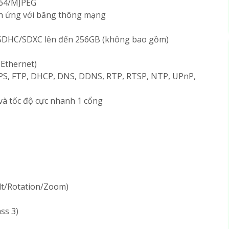
264/MJPEG
ch ứng với băng thông mạng
/SDHC/SDXC lên đến 256GB (không bao gồm)
 Ethernet)
PS, FTP, DHCP, DNS, DDNS, RTP, RTSP, NTP, UPnP,
và tốc độ cực nhanh 1 cổng
lt/Rotation/Zoom)
ss 3)