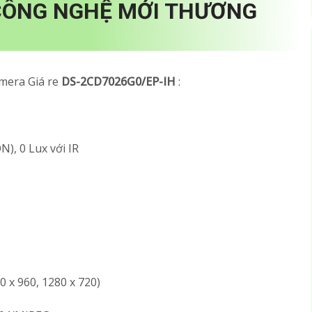
CÔNG NGHỆ MỚI THƯƠNG
amera Giá re
DS-2CD7026G0/EP-IH
:
N), 0 Lux với IR
0 x 960, 1280 x 720)