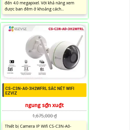
đến 4.0 megapixel. Với khả năng xem
được ban đêm ở khoảng cách...
CS-C3N-A0-3H2WFRL SẮC NÉT WIFI
EZVIZ
ngung s₫n xu₫t
1,675,000 ₫
Thiết bị Camera IP Wifi CS-C3N-A0-