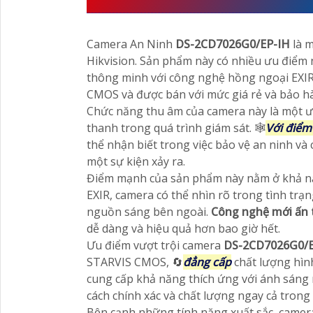
Camera An Ninh
DS-2CD7026G0/EP-IH
là 
Hikvision. Sản phẩm này có nhiều ưu điểm
thông minh với công nghệ hồng ngoại EXIR,
CMOS và được bán với mức giá rẻ và bảo h
Chức năng thu âm của camera này là một ư
thanh trong quá trình giám sát. 🕸️
Với điểm
thể nhận biết trong việc bảo vệ an ninh và
một sự kiện xảy ra.
Điểm mạnh của sản phẩm này nằm ở khả n
EXIR, camera có thể nhìn rõ trong tình tr
nguồn sáng bên ngoài.
Công nghệ mới ấn 
dễ dàng và hiệu quả hơn bao giờ hết.
Ưu điểm vượt trội camera
DS-2CD7026G0/
STARVIS CMOS, 🔄
đẳng cấp
chất lượng hình
cung cấp khả năng thích ứng với ánh sáng 
cách chính xác và chất lượng ngay cả trong
Bên cạnh những tính năng xuất sắc, came