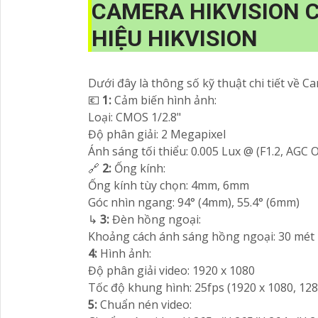
CAMERA HIKVISION 
HIỆU HIKVISION
Dưới đây là thông số kỹ thuật chi tiết về C
💶
1:
Cảm biến hình ảnh:
Loại: CMOS 1/2.8"
Độ phân giải: 2 Megapixel
Ánh sáng tối thiểu: 0.005 Lux @ (F1.2, AGC O
🔗
2:
Ống kính:
Ống kính tùy chọn: 4mm, 6mm
Góc nhìn ngang: 94° (4mm), 55.4° (6mm)
↳
3:
Đèn hồng ngoại:
Khoảng cách ánh sáng hồng ngoại: 30 mét
4:
Hình ảnh:
Độ phân giải video: 1920 x 1080
Tốc độ khung hình: 25fps (1920 x 1080, 128
5:
Chuẩn nén video: