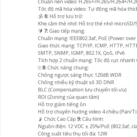
Chuẩn nén video: H.265+/H.265/H.264+/H.
Tốc độ mã hóa video: Tự động mã hóa thí
🕉️
6:
Hỗ trợ lưu trữ:
Khe cắm thẻ nhớ: Hỗ trợ thẻ nhớ microSD
🔰
7:
Giao tiếp mạng:
Chuẩn mạng: IEEE802.3af, PoE (Power over
Giao thức mạng: TCP/IP, ICMP, HTTP, HTT
SMTP, SNMP, IGMP, 802.1X, QoS, IPv6
Tích hợp 2 chuẩn mạng: Tốc độ cực nhanh 
🀄
8:
Chức năng chung:
Chống ngược sáng thực 120dB WDR
Chống nhiễu kỹ thuật số 3D DNR
BLC (Compensation lưu chuyển tối ưu)
ROI (Zoning của quan tâm)
Hỗ trợ giảm tiếng ồn
Hỗ trợ chuyển hướng video 4 chiều (Pan/Ti
📡 Chức Cao Cấp
9:
Cấu hình:
Nguồn điện: 12 VDC ± 25%/PoE (802.3af, cla
Công suất tiêu thụ tối đa: 12W