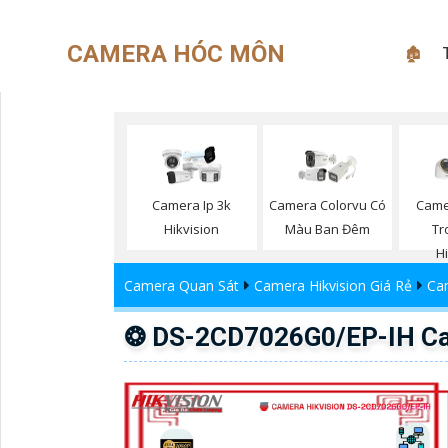
CAMERA HÓC MÔN
🏚
Camera Ip 3k
Camera Colorvu Có
Came
Hikvision
Màu Ban Đêm
Tr
H
Camera Quan Sát
Camera Hikvision Giá Rẻ
Ca
❂ DS-2CD7026G0/EP-IH Ca