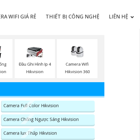
RA WIFI GIÁ RẺ
THIẾT BỊ CÔNG NGHỆ
LIÊN HỆ
Camera Wifi
ống
Đầu Ghi Hình Ip 4
Hikvision 360
sion
Hikvision
Camera Full Color Hikvision
Camera Chống Ngược Sáng Hikvision
Camera lux Thấp Hikvision