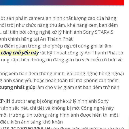
một sản phẩm camera an ninh chất lượng cao của hãng
 nổi trội như chức năng thu âm, khả năng xem ban đêm
 cải tiến bởi công nghệ xử lý hình ảnh Sony STARVIS
ành chính hãng tại An Thành Phát.
u điểm quan trọng, cho phép người dùng ghi lại âm
 cộng chủ yếu này
rất Kỹ Thuật công ty An Thành Phát có
 cung cấp thêm thông tin đáng giá cho việc hiểu rõ hơn về
ăng xem ban đêm thông minh. Với công nghệ hồng ngoại
ạng ánh sáng yếu hoặc hoàn toàn tối mà không cần thêm
tượng nhất giúp
làm cho việc giám sát ban đêm trở nên
EP-IH
được trang bị công nghệ xử lý hình ảnh Sony
 ảnh sắc nét, chi tiết và không bị mờ. Công nghệ này
môi trường, tin tưởng rằng hình ảnh được hiển thị một
 điều kiện ánh sáng khó khăn.
ra
DS-2CD7026G0/EP-IH
còn được bán với mức giá rẻ và có