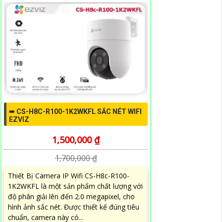
➠ CS-H8C-R100-1K2WKFL SẮC NÉT WIFI
EZVIZ
1,500,000 ₫
1,700,000 ₫
Thiết Bị Camera IP Wifi CS-H8c-R100-
1K2WKFL là một sản phẩm chất lượng với
độ phân giải lên đến 2.0 megapixel, cho
hình ảnh sắc nét. Được thiết kế đúng tiêu
chuẩn, camera này có...