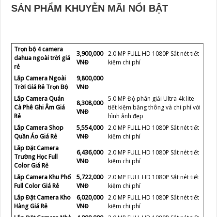
SẢN PHẨM KHUYỄN MÃI NỔI BẬT
Trọn bộ 4 camera
3,900,000
2.0 MP FULL HD 1080P Sắt nét tiết
dahua ngoài trời giá
VNĐ
kiệm chi phí
rẻ
Lắp Camera Ngoài
9,800,000
Trời Giá Rẻ Trọn Bộ
VNĐ
Lắp Camera Quán
5.0 MP Độ phân giải Ultra 4k lite
8,308,000
Cà Phê Ghi Âm Giá
tiết kiệm băng thông và chi phí với
VNĐ
Rẻ
hình ảnh đẹp
Lắp Camera Shop
5,554,000
2.0 MP FULL HD 1080P Sắt nét tiết
Quần Áo Giá Rẻ
VNĐ
kiệm chi phí
Lắp Đặt Camera
6,436,000
2.0 MP FULL HD 1080P Sắt nét tiết
Trường Học Full
VNĐ
kiệm chi phí
Color Giá Rẻ
Lắp Camera Khu Phố
5,722,000
2.0 MP FULL HD 1080P Sắt nét tiết
Full Color Giá Rẻ
VNĐ
kiệm chi phí
Lắp Đặt Camera Kho
6,020,000
2.0 MP FULL HD 1080P Sắt nét tiết
Hàng Giá Rẻ
VNĐ
kiệm chi phí