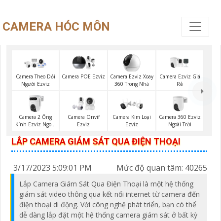
CAMERA HÓC MÔN
Camera Ezviz Xoay
Camera Ezviz Giá
Camera Theo Dỏi
Camera POE Ezviz
360 Trong Nhà
Rẻ
Người Ezviz
Camera 2 Ống
Camera 360 Ezviz
Camera Onvif
Camera Kim Loại
Kính Ezviz Ngoài
Ngoài Trời
Ezviz
Ezviz
Trời
LẮP CAMERA GIÁM SÁT QUA ĐIỆN THOẠI
3/17/2023 5:09:01 PM
Mức độ quan tâm: 40265
Lắp Camera Giám Sát Qua Điện Thoại là một hệ thống
giám sát video thông qua kết nối internet từ camera đến
điện thoại di động. Với công nghệ phát triển, bạn có thể
dễ dàng lắp đặt một hệ thống camera giám sát ở bất kỳ