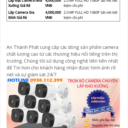
Lắp Đặt Camera Nhà
4,000,000
2.0 MP FULL HD 1080P Sắt nét tiết
Xưởng Giá Rẻ
VNĐ
kiệm chi phí
Lắp Camera Gia
4,000,000
2.0 MP FULL HD 1080P Sắt nét tiết
Đình Giá Rẻ
VNĐ
kiệm chi phí
An Thành Phát cung cấp các dòng sản phẩm camera
chất lượng cao từ các thương hiệu nổi tiếng trên thị
trường. Chúng tôi sử dụng công nghệ tiên tiến nhất
để Tin hơn cho khách hàng nhận được hình ảnh rõ
nét và sự giám sát 24/7.