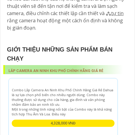
thuật viên sẽ đến tận nơi để kiểm tra và làm sạch
camera, điều chỉnh các thiết lập cần thiết và ⁂
tự tin
rằng camera hoạt động một cách ổn định và không
bị gián đoạn.
GIỚI THIỆU NHỮNG SẢN PHẨM BÁN
CHẠY
LẮP CAMERA AN NINH KHU PHỐ CHÍNH HÃNG GIÁ RẺ
Combo Lắp Camera An Ninh Khu Phố Chính Hãng Giá Rẻ Dahua
là sự lựa chọn phổ biến cho nhiều người dùng. Combo này
thường được sử dụng cho cửa hàng, gia đình và văn phòng
nhằm đảm bảo an ninh tối ưu.
Một trong những tính năng nổi bật của Combo này là khả năng
tích hợp Thu Âm Và Loa. Điều này
4,328,000 VNĐ