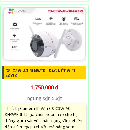
CS-C3W-A0-3H4WFRL SẮC NÉT WIFI
EZVIZ
1,750,000 ₫
ngung s₫n xu₫t
Thiết bị Camera IP Wifi CS-C3W-A0-
3H4WFRL là lựa chọn hoàn hảo cho hệ
thống giám sát với chất lượng sắc nét lên
đến 4.0 megapixel. Với khả năng xem