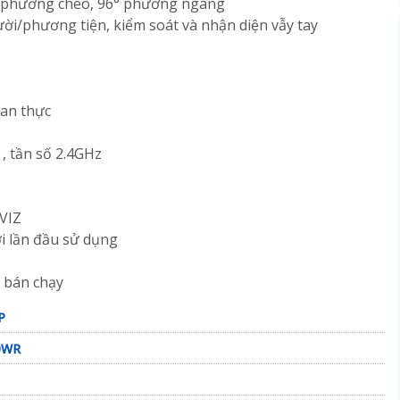
4° phương chéo, 96° phương ngang
ười/phương tiện, kiểm soát và nhận diện vẫy tay
ian thực
n , tần số 2.4GHz
ZVIZ
̀i lần đầu sử dụng
 bán chạy
P
C0WR