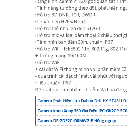
• Ống kính 2.8mm @ F2.0 góc quan sát 11
•Tính năng tự động theo dõi, phát hiện ng
•Hỗ trợ 3D DNR , ICR, DWDR
•Chuấn nén H265/H.264
•Hỗ trợ thẻ nhớ lên đến 512GB
•Hỗ trợ mic và loa, đàm thoại 2 chiều thời g
•Tầm nhìn ban đêm 30m, chuẩn IP67
•Hỗ trợ WiFi , IEEE802.11b, 802.11g, 802.11
+ 1 cổng mạng 10/100M
•Hỗ trợ WiFi
+ cài đặt WiFi thông minh với phần mềm E
- quá trình cài đặt chỉ mất vài phút với ngươ
•Tiêu chuẩn IP67
Đề xuất các sản phẩm Thu Âm Và Loa đang
Camera Phát Hiện Lửa Dahua DHI-HY-FT431LD
Camera Imou Xoay 360 Gọi Điện IPC-GK2CP-5
Camera DS-2DE2C400MWG-E Hồng ngoại