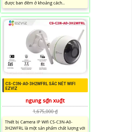
được ban đêm ở khoảng cách...
CS-C3N-A0-3H2WFRL SẮC NÉT WIFI
EZVIZ
ngung s₫n xu₫t
1,675,000 ₫
Thiết bị Camera IP Wifi CS-C3N-A0-
3H2WFRL là một sản phẩm chất lượng với