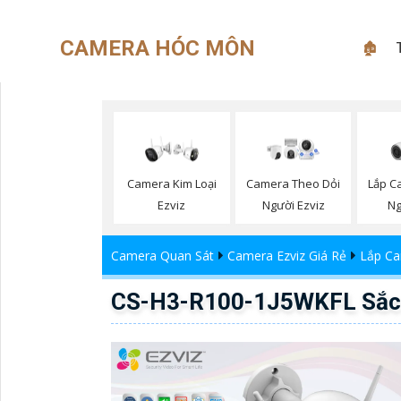
CAMERA HÓC MÔN
🏚
Lắp C
Camera Kim Loại
Camera Theo Dỏi
Ng
Ezviz
Người Ezviz
Camera Quan Sát
Camera Ezviz Giá Rẻ
Lắp Ca
CS-H3-R100-1J5WKFL Sắc N