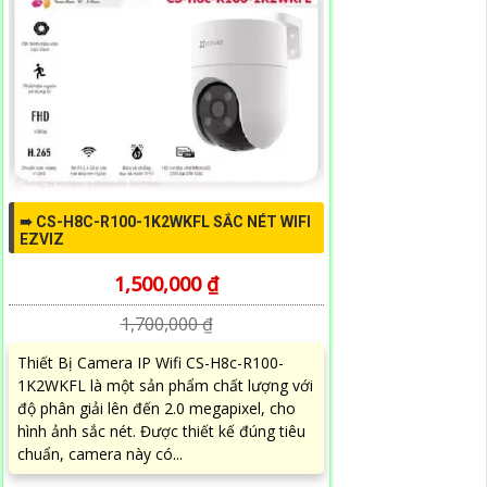
➠ CS-H8C-R100-1K2WKFL SẮC NÉT WIFI
EZVIZ
1,500,000 ₫
1,700,000 ₫
Thiết Bị Camera IP Wifi CS-H8c-R100-
1K2WKFL là một sản phẩm chất lượng với
độ phân giải lên đến 2.0 megapixel, cho
hình ảnh sắc nét. Được thiết kế đúng tiêu
chuẩn, camera này có...