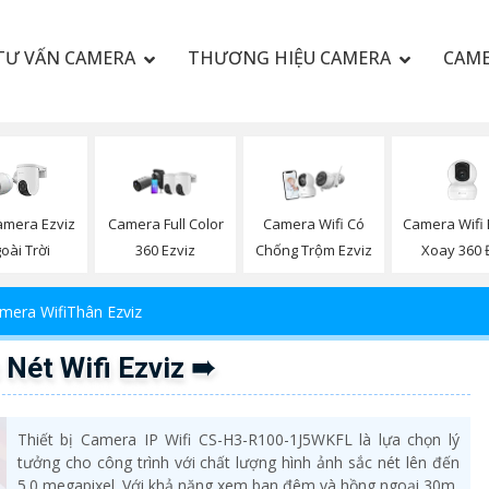
TƯ VẤN CAMERA
THƯƠNG HIỆU CAMERA
CAME
amera Ezviz
Camera Wifi 
Camera Full Color
Camera Wifi Có
oài Trời
Xoay 360 
360 Ezviz
Chống Trộm Ezviz
mera WifiThân Ezviz
ét Wifi Ezviz ➠
Thiết bị Camera IP Wifi CS-H3-R100-1J5WKFL là lựa chọn lý
tưởng cho công trình với chất lượng hình ảnh sắc nét lên đến
5.0 megapixel. Với khả năng xem ban đêm và hồng ngoại 30m,