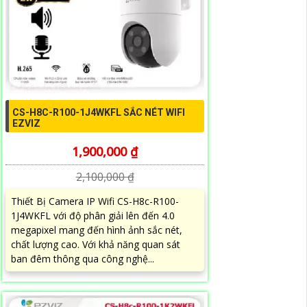
CS-H8C-R100-1J4WKFL SẮC NÉT WIFI
EZVIZ
1,900,000 ₫
2,100,000 ₫
Thiết Bị Camera IP Wifi CS-H8c-R100-
1J4WKFL với độ phân giải lên đến 4.0
megapixel mang đến hình ảnh sắc nét,
chất lượng cao. Với khả năng quan sát
ban đêm thông qua công nghệ...