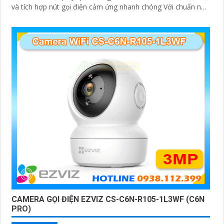
và tích hợp nút gọi điện cảm ứng nhanh chóng Với chuẩn nén
H.265 camera giúp tiết kiệm băng thông và dung lượng lưu
trữ hiệu quả
CAMERA GỌI ĐIỆN EZVIZ CS-C6N-R105-1L3WF (C6N
PRO)