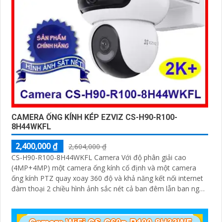
CAMERA ỐNG KÍNH KÉP EZVIZ CS-H90-R100-
8H44WKFL
2,400,000 ₫
2,604,000 ₫
CS-H90-R100-8H44WKFL Camera Với độ phân giải cao
(4MP+4MP) một camera ống kính cố định và một camera
ống kính PTZ quay xoay 360 độ và khả năng kết nối internet
đàm thoại 2 chiều hình ảnh sắc nét cả ban đêm lẫn ban ngày
dễ dàng lắp đặt và sử dụng cho gia đình và văn phòng
Camera an ninh không dây CS-H90-R100-8H44WKFL mang
đến sự an toàn và tiện lợi.