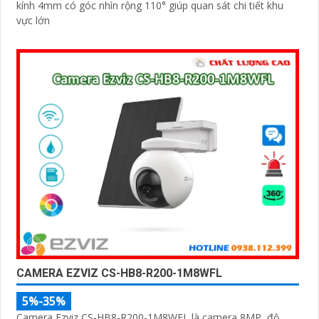
kính 4mm có góc nhìn rộng 110° giúp quan sát chi tiết khu
vực lớn
CAMERA EZVIZ CS-HB8-R200-1M8WFL
5%-35%
Camera Ezviz CS-HB8-R200-1M8WFL là camera 8MP, độ