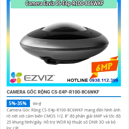
'
CAMERA GÓC RỘNG CS-E4P-R100-8C6WKF
5%-35%
00 ₫
Camera Góc Rộng CS-E4p-R100-8C6WKF mang đến hình ảnh
rõ nét với cảm biến CMOS 1/2. 8” độ phân giải 6MP và tốc độ
25 khung hình/giây. Hỗ trợ WDR kỹ thuật số DNR 3D và bộ
lọc cắt...