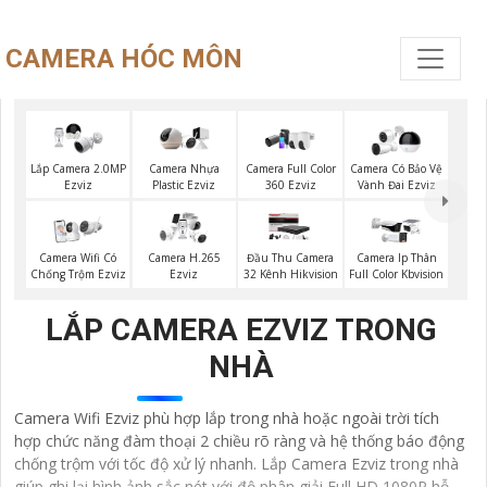
CAMERA HÓC MÔN
Lắp Camera 2.0MP
Camera Nhựa
Camera Full Color
Camera Có Bảo Vệ
Ezviz
Plastic Ezviz
360 Ezviz
Vành Đai Ezviz
Camera Wifi Có
Camera H.265
Đầu Thu Camera
Camera Ip Thân
Chống Trộm Ezviz
Ezviz
32 Kênh Hikvision
Full Color Kbvision
LẮP CAMERA EZVIZ TRONG
NHÀ
Camera Wifi Ezviz phù hợp lắp trong nhà hoặc ngoài trời tích
hợp chức năng đàm thoại 2 chiều rõ ràng và hệ thống báo động
chống trộm với tốc độ xử lý nhanh. Lắp Camera Ezviz trong nhà
giúp ghi lại hình ảnh sắc nét với độ phân giải Full HD 1080P hỗ