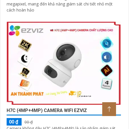
megapixel, mang đến khả năng giám sát chi tiết nhỏ một
cách hoàn hảo
H7C (4MP+4MP) CAMERA WIFI EZVIZ
00 ₫
00 ₫
Camera không dây H7C (4MP+4MP) là sản phẩm giám sát