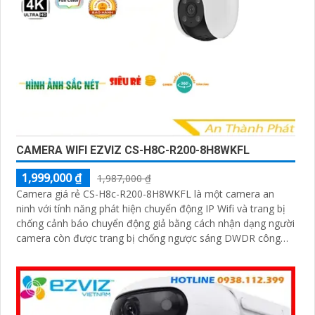
CAMERA WIFI EZVIZ CS-H8C-R200-8H8WKFL
1,999,000 ₫
1,987,000 ₫
Camera giá rẻ CS-H8c-R200-8H8WKFL là một camera an
ninh với tính năng phát hiện chuyển động IP Wifi và trang bị
chống cảnh báo chuyển động giả bằng cách nhận dạng người
camera còn được trang bị chống ngược sáng DWDR công
nghệ giám sát ban đêm Full Color 20m camera có thiết kế
nhỏ gọn xoay 360 độ và có khe cắm thẻ nhớ Micro SD
512GB với khả năng thu âm và phát âm thanh to rõ