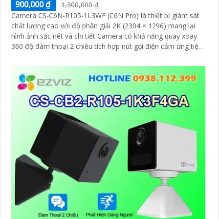
900,000 ₫
1,300,000 ₫
Camera CS-C6N-R105-1L3WF (C6N Pro) là thiết bị giám sát
chất lượng cao với độ phân giải 2K (2304 × 1296) mang lại
hình ảnh sắc nét và chi tiết Camera có khả năng quay xoay
360 độ đàm thoại 2 chiều tích hợp nút gọi điện cảm ứng tiện
lợi giúp bạn dễ dàng tương tác từ xa Ngoài ra camera còn
được trang bị công nghệ phát hiện chuyển động thông minh
tăng cường an ninh cho không gian của bạn. Loại Camera
quan sát Wifi Không Dây CS-C6N-R105-1L3WF 3