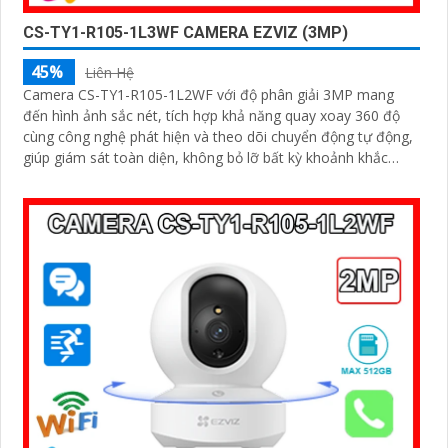
CS-TY1-R105-1L3WF CAMERA EZVIZ (3MP)
45%
Liên Hệ
Camera CS-TY1-R105-1L2WF với độ phân giải 3MP mang
đến hình ảnh sắc nét, tích hợp khả năng quay xoay 360 độ
cùng công nghệ phát hiện và theo dõi chuyển động tự động,
giúp giám sát toàn diện, không bỏ lỡ bất kỳ khoảnh khắc
quan trọng nào. Hỗ trợ đàm thoại hai chiều, tầm nhìn hồng
ngoại lên đến 10m và khe cắm thẻ nhớ dung lượng 512GB,
đây chính là camera tối ưu với mức giá vô cùng hấp dẫn