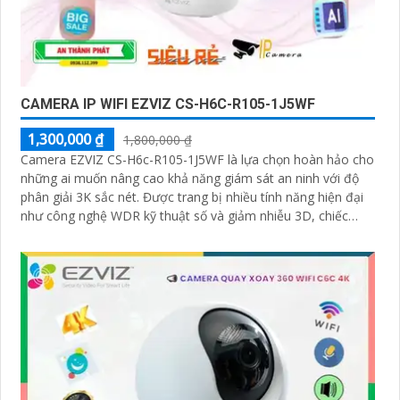
CAMERA IP WIFI EZVIZ CS-H6C-R105-1J5WF
1,300,000 ₫
1,800,000 ₫
Camera EZVIZ CS-H6c-R105-1J5WF là lựa chọn hoàn hảo cho
những ai muốn nâng cao khả năng giám sát an ninh với độ
phân giải 3K sắc nét. Được trang bị nhiều tính năng hiện đại
như công nghệ WDR kỹ thuật số và giảm nhiễu 3D, chiếc
camera này giúp cải thiện chất lượng hình ảnh trong mọi điều
kiện ánh sáng