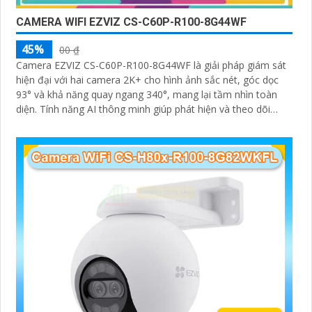
CAMERA WIFI EZVIZ CS-C60P-R100-8G44WF
45%
00 ₫
Camera EZVIZ CS-C60P-R100-8G44WF là giải pháp giám sát
hiện đại với hai camera 2K+ cho hình ảnh sắc nét, góc dọc
93° và khả năng quay ngang 340°, mang lại tầm nhìn toàn
diện. Tính năng AI thông minh giúp phát hiện và theo dõi
người, tích hợp gọi điện hai chiều bằng nút cảm ứng