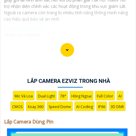
trợ nhận diện chính xác các hoạt động trong khu vực giám sát.
Ngoài ra camera còn trang bị nhiều tính năng thông minh nâng
cao hiệu quả bảo vệ an ninh.
Camera Quan Sát Dùng Pin chính hãng là giải pháp an
ninh tiện lợi và hiệu quả cho gia đình và văn phòng cửa
hàng, với thiết kế nhỏ gọn, dễ dàng lắp đặt ở mọi vị trí
mà không cần dây nguồn, camera tích hợp công nghệ
mới pin bền bỉ đảm bảo hoạt động liên tục giá rẻ.
LẮP CAMERA EZVIZ TRONG NHÀ
Mic Và Loa
Dual Light
78°
Hồng Ngoại
Full Color
AI
CMOS
Xoay 360
Speed Dome
AI Coding
IP66
3D DNR
Lắp Camera Dùng Pin