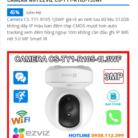
CAMERA WIFI EZVIZ CS-TY1-R105-1J5WF
45%
Liên Hệ
Camera CS-TY1-R105-1J5WF giá rẻ an ninh lưu dữ liệu 512GB
không dây IP màu ban đêm chip CMOS mượt hơn auto
tracking xem đêm hồng ngoại 10m không cần đầu ghi IP Wifi
nét 5.0 MP Smart IR