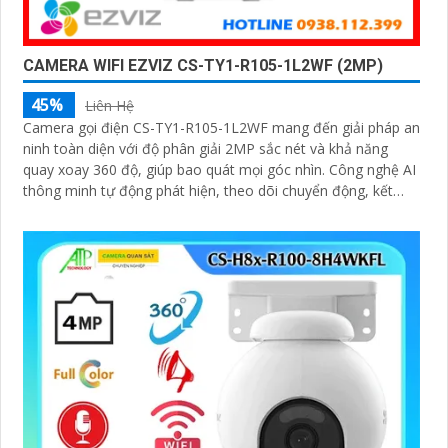
CAMERA WIFI EZVIZ CS-TY1-R105-1L2WF (2MP)
45%
Liên Hệ
Camera gọi điện CS-TY1-R105-1L2WF mang đến giải pháp an
ninh toàn diện với độ phân giải 2MP sắc nét và khả năng
quay xoay 360 độ, giúp bao quát mọi góc nhìn. Công nghệ AI
thông minh tự động phát hiện, theo dõi chuyển động, kết
hợp đàm thoại 2 chiều, giúp bạn giao tiếp dễ dàng từ xa