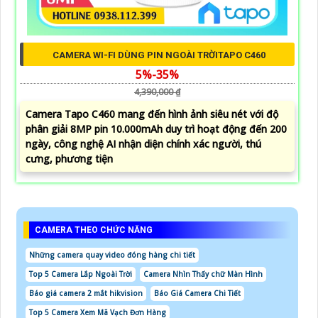
CAMERA WI-FI DÙNG PIN NGOÀI TRỜITAPO C460
5%-35%
4,390,000 ₫
Camera Tapo C460 mang đến hình ảnh siêu nét với độ
phân giải 8MP pin 10.000mAh duy trì hoạt động đến 200
ngày, công nghệ AI nhận diện chính xác người, thú
cưng, phương tiện
CAMERA THEO CHỨC NĂNG
Những camera quay video đóng hàng chi tiết
Top 5 Camera Lắp Ngoài Trời
Camera Nhìn Thấy chữ Màn Hình
Báo giá camera 2 mắt hikvision
Báo Giá Camera Chi Tiết
Top 5 Camera Xem Mã Vạch Đơn Hàng