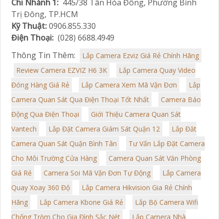
Chi Nhánh 1:
445/38 Tân Hòa Đông, Phường Bình
Trị Đông, TP.HCM
Kỹ Thuật:
0906.855.330
Điện Thoại:
(028) 6688.4949
Thông Tin Thêm:
Lắp Camera Ezviz Giá Rẻ Chính Hãng
Review Camera EZVIZ H6 3K
Lắp Camera Quay Video
Đóng Hàng Giá Rẻ
Lắp Camera Xem Mã Vận Đơn
Lắp
Camera Quan Sát Qua Điện Thoại Tốt Nhất
Camera Báo
Động Qua Điện Thoại
Giới Thiệu Camera Quan Sát
Vantech
Lắp Đặt Camera Giám Sát Quận 12
Lắp Đăt
Camera Quan Sát Quận Bình Tân
Tư Vấn Lắp Đặt Camera
Cho Môi Trường Cửa Hàng
Camera Quan Sát Văn Phòng
Giá Rẻ
Camera Soi Mã Vận Đơn Tự Động
Lắp Camera
Quay Xoay 360 Độ
Lắp Camera Hikvision Gia Rẻ Chính
Hãng
Lắp Camera Kbone Giá Rẻ
Lắp Bộ Camera Wifi
Chống Trộm Cho Gia Đình Sắc Nét
Lắp Camera Nhà