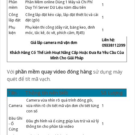
Phần
Phần Mềm online Dùng 1 Máy và Chi Phí
1
mềm
Duy Trì Server Dữ Liệu năm đầu tiên
Công
Công lắp đặt kéo cáp, lắp đặt thiết bị và cài
1
lắp đặt
đặt (gói)
Phụ
Phụ kiện thi công (dây rút, băng keo, đinh
1
kiện
móc, tắc kê, ốc vít, phích cắm, RJ45)
Liên hệ:
Giá lắp camera mã vận đơn
09338112399
Khách Hàng Có Thể Linh Hoạt Nâng Cấp Hoặc Đưa Ra Yêu Cầu Của
Mình Cho Giải Pháp
Với
phần mềm quay video đóng hàng
sử dụng máy
quét để tít mã vạch.
Tên
Thông tin nên biết
Số Lượng
Camera vừa nhìn rõ quá trình đóng gói,
Camera
vừa nhìn rõ chi tiết mã vận đơn chi tiết từng
1
con số
Đầu Ghi
Đầu ghi hình và ổ cứng giúp lưu trữ và xử lý
- Ổ
1
thông tin cho phần tải video
Cứng