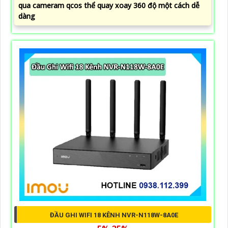
qua cameram qcos thể quay xoay 360 độ một cách dễ
dàng
ĐẦU GHI WIFI 18 KÊNH NVR-N118W-8A0E