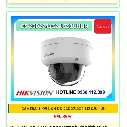
CAMERA HIKVISION DS-2CD2743G2-LIZS2UHUN
5%-35%