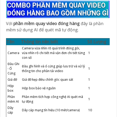
COMBO PHẦN MỀM QUAY VIDEO
ĐÓNG HÀNG BAO GỒM NHỮNG GÌ
Với
phần mềm quay video đóng hàng
đây là phần
mềm sử dụng AI để quét mã tự động.
Tên
Thông tin nên biết
Số Lượng
Camera vừa nhìn rõ quá trình đóng gói,
Camera
vừa nhìn rõ chi tiết mã vận đơn chi tiết từng
1
con số
Đầu Ghi
Đầu ghi hình và ổ cứng giúp lưu trữ và xử lý
- Ổ
1
thông tin cho phần tải video
Cứng
Giá đỡ
Giá đỡ kẹp điều chỉnh góc quan sát
1
Hộp
Hộp box bảo vệ nguồn
1
box
Phần
Phần mềm tích hợp công nghệ AI quét mã
1
mềm AI
tự động
Dây
Dây cáp mạng tín hiệu (10 mét/camera)
10
cáp