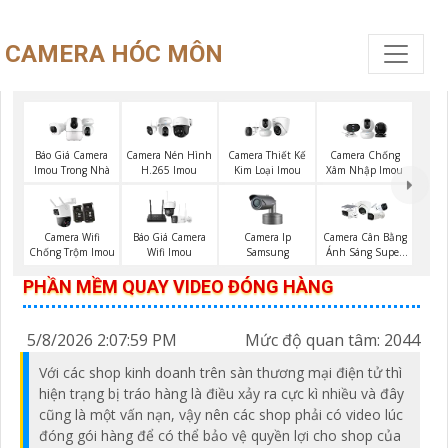
CAMERA HÓC MÔN
Báo Giá Camera
Camera Nén Hình
Camera Thiết Kế
Camera Chống
Imou Trong Nhà
H.265 Imou
Kim Loại Imou
Xâm Nhập Imou
Camera Ip
Camera Wifi
Báo Giá Camera
Camera Cân Bằng
Samsung
Chống Trộm Imou
Wifi Imou
Ánh Sáng Super
Adapt
PHẦN MỀM QUAY VIDEO ĐÓNG HÀNG
5/8/2026 2:07:59 PM
Mức độ quan tâm: 2044
Với các shop kinh doanh trên sàn thương mại điện tử thì
hiện trạng bị tráo hàng là điều xảy ra cực kì nhiều và đây
cũng là một vấn nạn, vậy nên các shop phải có video lúc
đóng gói hàng để có thể bảo vệ quyền lợi cho shop của