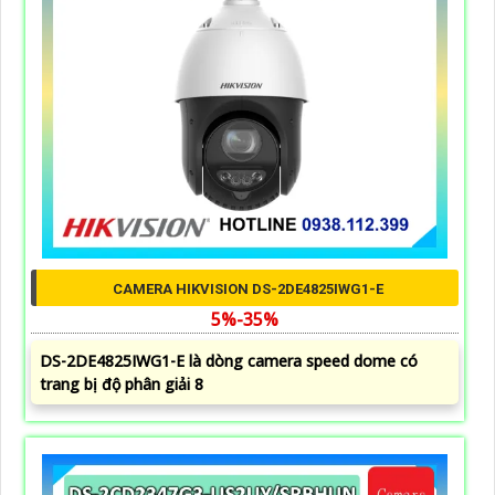
CAMERA HIKVISION DS-2DE4825IWG1-E
5%-35%
DS-2DE4825IWG1-E là dòng camera speed dome có
trang bị độ phân giải 8