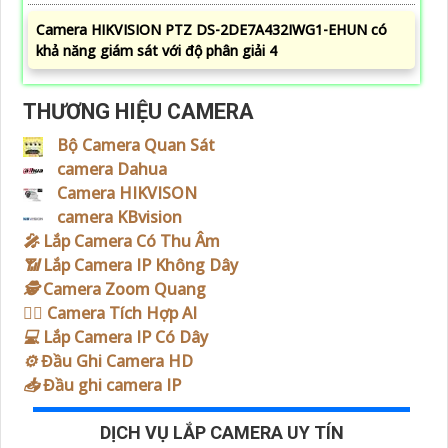
Camera HIKVISION PTZ DS-2DE7A432IWG1-EHUN có
khả năng giám sát với độ phân giải 4
THƯƠNG HIỆU CAMERA
Bộ Camera Quan Sát
camera Dahua
Camera HIKVISON
camera KBvision
️🎤️
Lắp Camera Có Thu Âm
📶
Lắp Camera IP Không Dây
🕵️
Camera Zoom Quang
🧛‍♀️
Camera Tích Hợp AI
💻
Lắp Camera IP Có Dây
⚙️
Đầu Ghi Camera HD
📥
Đầu ghi camera IP
DỊCH VỤ LẮP CAMERA UY TÍN