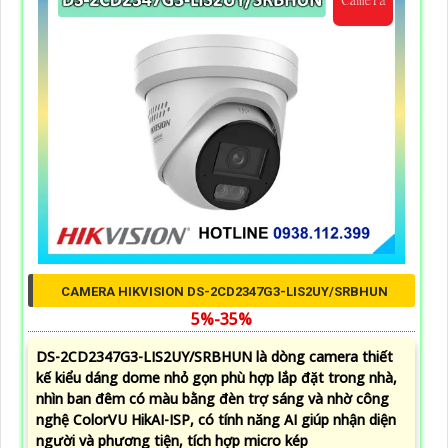
CAMERA HIKVISION DS-2CD2347G3-LIS2UY/SRBHUN
5%-35%
DS-2CD2347G3-LIS2UY/SRBHUN là dòng camera thiết
kế kiểu dáng dome nhỏ gọn phù hợp lắp đặt trong nhà,
nhìn ban đêm có màu bằng đèn trợ sáng và nhờ công
nghệ ColorVU HikAI-ISP, có tính năng AI giúp nhận diện
người và phương tiện, tích hợp micro kép