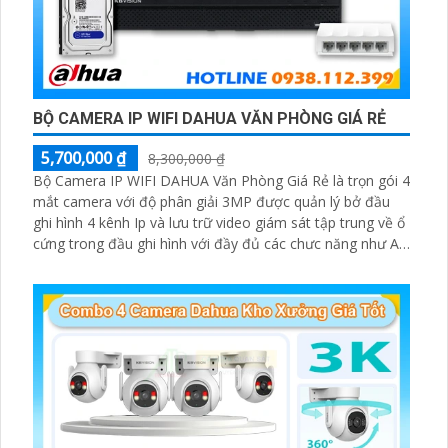
BỘ CAMERA IP WIFI DAHUA VĂN PHÒNG GIÁ RẺ
5,700,000 ₫
8,300,000 ₫
Bộ Camera IP WIFI DAHUA Văn Phòng Giá Rẻ là trọn gói 4
mắt camera với độ phân giải 3MP được quản lý bở đầu
ghi hình 4 kênh Ip và lưu trữ video giám sát tập trung về ổ
cứng trong đầu ghi hình với đầy đủ các chưc năng như AI
Phát hiện chuyển động, đàm thoại âm thanh 2 chiều và
giám sát có màu vào ban đêm