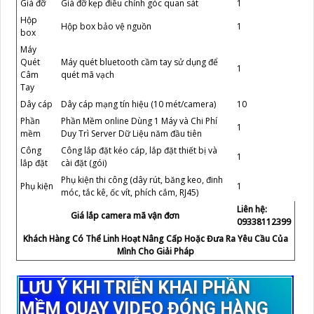
Giá đỡ
Giá đỡ kẹp điều chỉnh góc quan sát
1
Hộp
Hộp box bảo vệ nguồn
1
box
Máy
Quét
Máy quét bluetooth cầm tay sử dụng để
1
Câm
quét mã vạch
Tay
Dây cáp
Dây cáp mạng tín hiệu (10 mét/camera)
10
Phần
Phần Mềm online Dùng 1 Máy và Chi Phí
1
mềm
Duy Trì Server Dữ Liệu năm đầu tiên
Công
Công lắp đặt kéo cáp, lắp đặt thiết bị và
1
lắp đặt
cài đặt (gói)
Phụ kiện thi công (dây rút, băng keo, đinh
Phụ kiện
1
móc, tắc kê, ốc vít, phích cắm, RJ45)
Liên hệ:
Giá lắp camera mã vận đơn
09338112399
Khách Hàng Có Thể Linh Hoạt Nâng Cấp Hoặc Đưa Ra Yêu Cầu Của
Mình Cho Giải Pháp
LƯU Ý KHI TRIỄN KHAI PHẦN
MỀM QUAY VIDEO ĐÓNG HÀNG