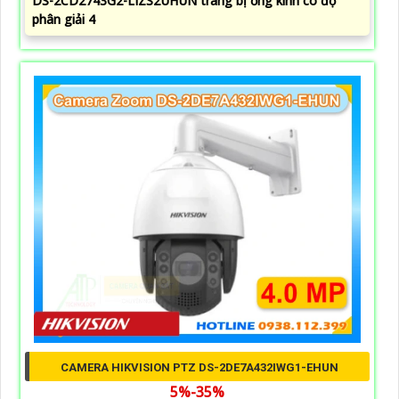
DS-2CD2743G2-LIZS2UHUN trang bị ống kính có độ
phân giải 4
CAMERA HIKVISION PTZ DS-2DE7A432IWG1-EHUN
5%-35%