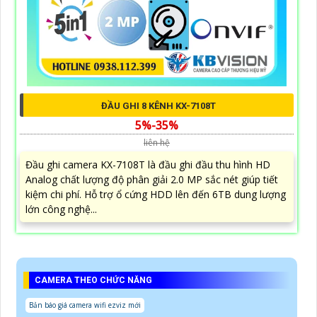
ĐẦU GHI 8 KÊNH KX-7108T
5%-35%
liên hệ
Đầu ghi camera KX-7108T là đầu ghi đầu thu hình HD
Analog chất lượng độ phân giải 2.0 MP sắc nét giúp tiết
kiệm chi phí. Hỗ trợ ổ cứng HDD lên đến 6TB dung lượng
lớn công nghệ...
CAMERA THEO CHỨC NĂNG
Bản báo giá camera wifi ezviz mới