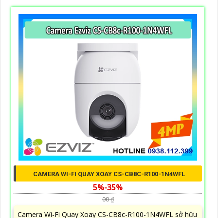
CAMERA WI-FI QUAY XOAY CS-CB8C-R100-1N4WFL
5%-35%
00 ₫
Camera Wi-Fi Quay Xoay CS-CB8c-R100-1N4WFL sở hữu