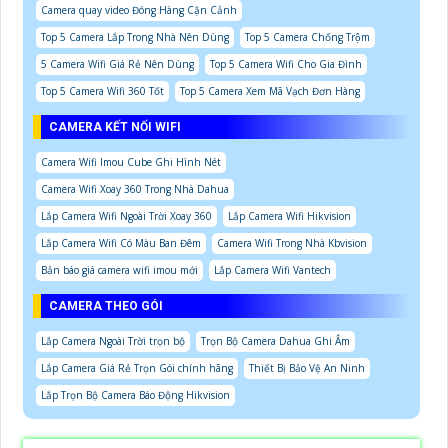
Camera quay video Đóng Hàng Cận Cảnh
Top 5 Camera Lắp Trong Nhà Nên Dùng
Top 5 Camera Chống Trộm
5 Camera Wifi Giá Rẻ Nên Dùng
Top 5 Camera Wifi Cho Gia Đình
Top 5 Camera Wifi 360 Tốt
Top 5 Camera Xem Mã Vạch Đơn Hàng
CAMERA KẾT NỐI WIFI
Camera Wifi Imou Cube Ghi Hình Nét
Camera Wifi Xoay 360 Trong Nhà Dahua
Lắp Camera Wifi Ngoài Trời Xoay 360
Lắp Camera Wifi Hikvision
Lắp Camera Wifi Có Màu Ban Đêm
Camera Wifi Trong Nhà Kbvision
Bản báo giá camera wifi imou mới
Lắp Camera Wifi Vantech
CAMERA THEO GÓI
Lắp Camera Ngoài Trời trọn bộ
Trọn Bộ Camera Dahua Ghi Âm
Lắp Camera Giá Rẻ Trọn Gói chính hãng
Thiết Bị Bảo Vệ An Ninh
Lắp Trọn Bộ Camera Báo Động Hikvision