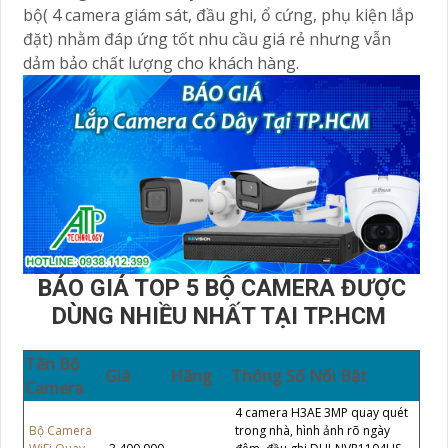
bộ( 4 camera giám sát, đầu ghi, ổ cứng, phụ kiện lắp
đặt) nhằm đáp ứng tốt nhu cầu giá rẻ nhưng vẫn
dảm bảo chất lượng cho khách hàng.
BÁO GIÁ TOP 5 BỘ CAMERA ĐƯỢC
DÙNG NHIỀU NHẤT TẠI TP.HCM
Tên Bộ
Giá
Hãng
Thông Số Nổi Bật
Camera
4 camera H3AE 3MP quay quét
Bộ Camera
trong nhà, hình ảnh rõ ngày