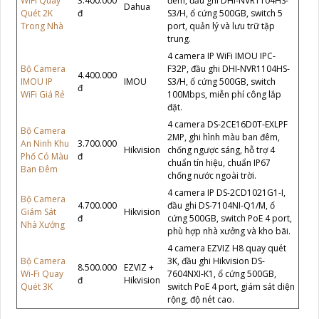
WiFi Quay
3.400.000
đêm, đầu ghi DHI-NVR1104HS-
Dahua
Quét 2K
đ
S3/H, ổ cứng 500GB, switch 5
Trong Nhà
port, quản lý và lưu trữ tập
trung.
4 camera IP WiFi IMOU IPC-
Bộ Camera
F32P, đầu ghi DHI-NVR1104HS-
4.400.000
IMOU IP
IMOU
S3/H, ổ cứng 500GB, switch
đ
WiFi Giá Rẻ
100Mbps, miễn phí công lắp
đặt.
4 camera DS-2CE16D0T-EXLPF
Bộ Camera
2MP, ghi hình màu ban đêm,
An Ninh Khu
3.700.000
Hikvision
chống ngược sáng, hỗ trợ 4
Phố Có Màu
đ
chuẩn tín hiệu, chuẩn IP67
Ban Đêm
chống nước ngoài trời.
4 camera IP DS-2CD1021G1-I,
Bộ Camera
4.700.000
đầu ghi DS-7104NI-Q1/M, ổ
Giám Sát
Hikvision
đ
cứng 500GB, switch PoE 4 port,
Nhà Xưởng
phù hợp nhà xưởng và kho bãi.
4 camera EZVIZ H8 quay quét
Bộ Camera
3K, đầu ghi Hikvision DS-
8.500.000
EZVIZ +
Wi-Fi Quay
7604NXI-K1, ổ cứng 500GB,
đ
Hikvision
Quét 3K
switch PoE 4 port, giám sát diện
rộng, độ nét cao.