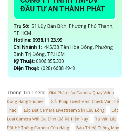
CÔNG TY TNHH TM-DV
ĐẦU TƯ AN THÀNH PHÁT
Trụ Sở:
51 Lũy Bán Bích, Phường Phú Thạnh,
TP.HCM
Hotline: 0938.11.23.99
Chi Nhánh 1:
445/38 Tân Hòa Đông, Phường
Bình Trị Đông, TP.HCM
Kỹ Thuật:
0906.855.330
Điện Thoại:
(028) 6688.4949
Thông Tin Thêm:
Giải Pháp Lắp Camera Quay Video
Đóng Hàng Shopee
Giải Pháp Livestream Check Var Thể
Thao
Lắp Đặt Camera Livestream Sân Cầu Lông
Các
Loại Camera Wifi Gia Đình Giá Rẻ Hiện Nay
Tư Vấn Lắp
Đặt Hệ Thống Camera Cửa Hàng
Bảo Trì Hệ Thống Máy