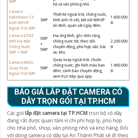
5MP
hộ và văn phòng nhỏ.
Camera
Thiết kế ngoài trời, chống nước,
KabeVision Cố
1.600.000
3MP
hình ảnh rõ nét, kết nối WiFi/IP
Định WiFi/IP
Đ
ổn định, quan sát ngày đêm.
Ngoài Trời 3MP
Camera EZVIZ
Hai ống kính, góc nhìn rộng,
5MP
WiFi Hai Mắt
chống nước tốt, theo dõi
2.200.000
+
Chống Nước
chuyển động, phù hợp sân, bãi
Đ
5MP
5MP + 5MP
xe, kho.
Quay xoay ngoài trời, chuẩn
Camera IMOU
chống nước, ghi hình màu ban
1.900.000
Quay Xoay
5MP
đêm, cảnh báo chuyển động,
Đ
Ngoài Trời 5MP
xem trực tiếp qua app.
BÁO GIÁ LẮP ĐẶT CAMERA CÓ
DÂY TRỌN GÓI TẠI TP.HCM
Các gói
lắp đặt camera tại TP.HCM
trọn bộ có dây
đang rất được quan tâm vì chi phí hợp lý, phù hợp
cho nhà phố, shop, văn phòng nhỏ và kho hàng. Đối
với dòng camera có dây tại An Thành Phát sẽ đi theo