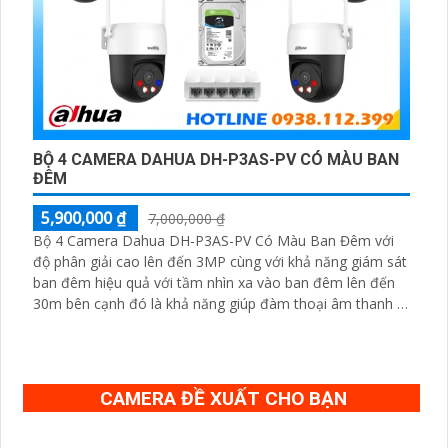
BỘ 4 CAMERA DAHUA DH-P3AS-PV CÓ MÀU BAN
ĐÊM
5,900,000 ₫
7,000,000 ₫
Bộ 4 Camera Dahua DH-P3AS-PV Có Màu Ban Đêm với
độ phân giải cao lên đến 3MP cùng với khả năng giám sát
ban đêm hiệu quả với tầm nhìn xa vào ban đêm lên đến
30m bên cạnh đó là khả năng giúp đàm thoại âm thanh 2
chiều và báo động răng de chủ động khi phát hiện xâm
nhập
CAMERA ĐỀ XUẤT CHO BẠN