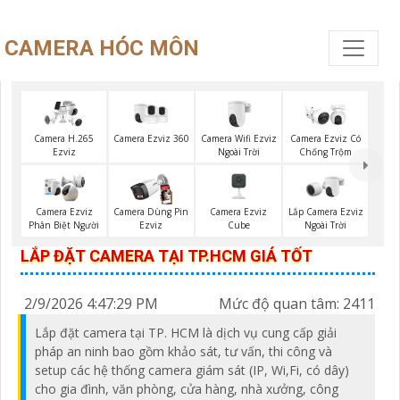
CAMERA HÓC MÔN
Camera Ezviz 360
Camera Wifi Ezviz
Camera H.265
Camera Ezviz Có
Ngoài Trời
Ezviz
Chống Trộm
Camera Ezviz
Lắp Camera Ezviz
Camera Ezviz
Camera Dùng Pin
Cube
Ngoài Trời
Phân Biệt Người
Ezviz
LẮP ĐẶT CAMERA TẠI TP.HCM GIÁ TỐT
2/9/2026 4:47:29 PM
Mức độ quan tâm: 2411
Lắp đặt camera tại TP. HCM là dịch vụ cung cấp giải
pháp an ninh bao gồm khảo sát, tư vấn, thi công và
setup các hệ thống camera giám sát (IP, Wi,Fi, có dây)
cho gia đình, văn phòng, cửa hàng, nhà xưởng, công