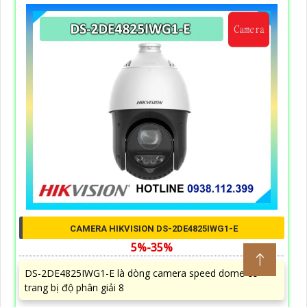
CAMERA HIKVISION DS-2DE4825IWG1-E
5%-35%
DS-2DE4825IWG1-E là dòng camera speed dome có
trang bị độ phân giải 8