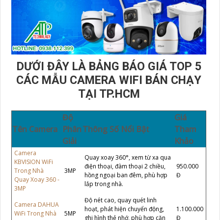
DƯỚI ĐÂY LÀ BẢNG BÁO GIÁ TOP 5
CÁC MẪU CAMERA WIFI BÁN CHẠY
TẠI TP.HCM
Độ
Giá
Tên Camera
Phân
Thông Số Nổi Bật
Tham
Giải
Khảo
Camera
Quay xoay 360°, xem từ xa qua
KBVISION WiFi
điện thoại, đàm thoại 2 chiều,
950.000
Trong Nhà
3MP
hồng ngoại ban đêm, phù hợp
Đ
Quay Xoay 360 -
lắp trong nhà.
3MP
Độ nét cao, quay quét linh
Camera DAHUA
hoạt, phát hiện chuyển động,
1.100.000
WiFi Trong Nhà
5MP
ghi hình thẻ nhớ, phù hợp căn
Đ