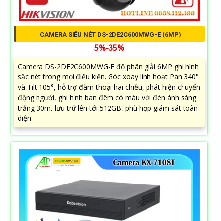
CAMERA SIÊU NÉT DS-2DE2C600MWG-E (6MP)
5%-35%
Camera DS-2DE2C600MWG-E độ phân giải 6MP ghi hình
sắc nét trong mọi điều kiện. Góc xoay linh hoạt Pan 340°
và Tilt 105°, hỗ trợ đàm thoại hai chiều, phát hiện chuyển
động người, ghi hình ban đêm có màu với đèn ánh sáng
trắng 30m, lưu trữ lên tới 512GB, phù hợp giám sát toàn
diện