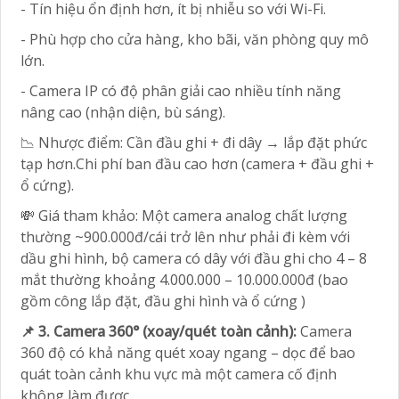
- Tín hiệu ổn định hơn, ít bị nhiễu so với Wi-Fi.
- Phù hợp cho cửa hàng, kho bãi, văn phòng quy mô
lớn.
- Camera IP có độ phân giải cao nhiều tính năng
nâng cao (nhận diện, bù sáng).
📉 Nhược điểm: Cần đầu ghi + đi dây → lắp đặt phức
tạp hơn.Chi phí ban đầu cao hơn (camera + đầu ghi +
ổ cứng).
💸 Giá tham khảo: Một camera analog chất lượng
thường ~900.000đ/cái trở lên như phải đi kèm với
dầu ghi hình, bộ camera có dây với đầu ghi cho 4 – 8
mắt thường khoảng 4.000.000 – 10.000.000đ (bao
gồm công lắp đặt, đầu ghi hình và ổ cứng )
📌 3. Camera 360° (xoay/quét toàn cảnh):
Camera
360 độ có khả năng quét xoay ngang – dọc để bao
quát toàn cảnh khu vực mà một camera cố định
không làm được.