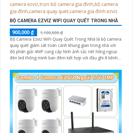
BỘ CAMERA EZVIZ WIFI QUAY QUÉT TRONG NHÀ
900,000 ₫
1,100,000 ₫
Bộ Camera Ezviz WiFi Quay Quét Trong Nhà là bộ camera
quay quét giám sát toàn cảnh khung gian trong nhà với
độ phân giải 4MP cung cấp hình ảnh sắc nét hồng ngoại
đèn led thông minh ban đêm kết hợp với đầu ghi 8 kênh
X5S 8W và ổ cứng 500GB giúp lưu trũ dữ liệu lâu dài