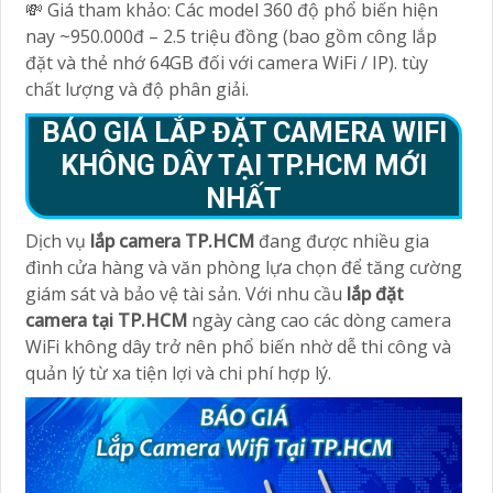
💸 Giá tham khảo: Các model 360 độ phổ biến hiện
nay ~950.000đ – 2.5 triệu đồng (bao gồm công lắp
đặt và thẻ nhớ 64GB đối với camera WiFi / IP). tùy
chất lượng và độ phân giải.
BÁO GIÁ LẮP ĐẶT CAMERA WIFI
KHÔNG DÂY TẠI TP.HCM MỚI
NHẤT
Dịch vụ
lắp camera TP.HCM
đang được nhiều gia
đình cửa hàng và văn phòng lựa chọn để tăng cường
giám sát và bảo vệ tài sản. Với nhu cầu
lắp đặt
camera tại TP.HCM
ngày càng cao các dòng camera
WiFi không dây trở nên phổ biến nhờ dễ thi công và
quản lý từ xa tiện lợi và chi phí hợp lý.