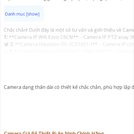
Chắc chắn! Dưới đây là một số tư vấn và giới thiệu về Ca
1:
**Camera IP Wifi Ezviz C6CN**: - Camera IP PTZ xoay 360
📽
2:
**Camera Hikvision DS-2CD1021-I**: - Camera IP công
✳️
3:
**Camera Dahua HDCVI HAC-HFW1200T**: - Camera HDCV
Nhớ kiểm tra và lựa chọn sản phẩm phù hợp với nhu cầu sử
'
Camera dạng thân dài có thiết kế chắc chắn, phù hợp lắp 
Camera Giá Rẻ Thiết Bị An Ninh Chính Hãng