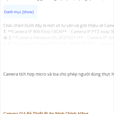
Chắc chắn! Dưới đây là một số tư vấn và giới thiệu về Ca
1:
**Camera IP Wifi Ezviz C6CN**: - Camera IP PTZ xoay 360
📽
2:
**Camera Hikvision DS-2CD1021-I**: - Camera IP công
✳️
3:
**Camera Dahua HDCVI HAC-HFW1200T**: - Camera HDCV
Nhớ kiểm tra và lựa chọn sản phẩm phù hợp với nhu cầu sử
'
Camera tích hợp micro và loa cho phép người dùng thực h
Camera Giá Rẻ Thiết Bị An Ninh Chính Hãng