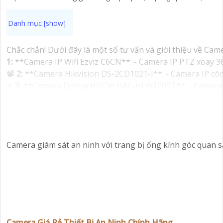
Chắc chắn! Dưới đây là một số tư vấn và giới thiệu về Ca
1:
**Camera IP Wifi Ezviz C6CN**: - Camera IP PTZ xoay 360
📽
2:
**Camera Hikvision DS-2CD1021-I**: - Camera IP công
✳️
3:
**Camera Dahua HDCVI HAC-HFW1200T**: - Camera HDCV
Nhớ kiểm tra và lựa chọn sản phẩm phù hợp với nhu cầu sử
'
Camera giám sát an ninh với trang bị ống kính góc quan s
Camera Giá Rẻ Thiết Bị An Ninh Chính Hãng