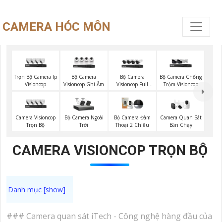
CAMERA HÓC MÔN
Trọn Bộ Camera Ip
Bộ Camera
Bộ Camera
Bộ Camera Chống
Visioncop
Visioncop Ghi Âm
Visioncop Full
Trộm Visioncop
Color
Camera Visioncop
Bộ Camera Ngoài
Camera Quan Sát
Bộ Camera Đàm
Trọn Bộ
Trời
Bán Chạy
Thoại 2 Chiều
CAMERA VISIONCOP TRỌN BỘ
### Camera quan sát iTech - Công nghệ hàng đầu của