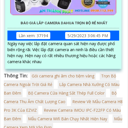
BÁO GIÁ LẮP CAMERA DAHUA TRỌN BỘ RẺ NHẤT
Lần xem: 37194
5/29/2023 3:06:45 PM
Ngày nay việc lắp đặt camera quan sát hiện nay được phổ
biến rộng rãi. Việc lắp đặt camera an ninh là điều cần thiết
hiện nay. Hiện nay có rất nhiều thương hiệu hoặc các hãng
camera khác nhau
Thông Tin:
Gói camera ghi âm cho tiệm vàng
Trọn Bộ
Camera Ngoài Trời Giá Rẻ
Lắp Camera Nhà Xưởng Có Màu
Ban Đêm
Bộ Camera Cửa Hàng Sắt Thép Full Color
Bộ
Camera Thu Âm Chất Lượng Cao
Review Về Mẫu Camera H8
Pro 3K Của EZVIZ
Review Camera IMOU IPC-F22FP Có Màu
Ban Đêm
Mẫu Camera Wifi Bán Chạy Nhất Hiện Nay
Mẫu
Camera Xem Mã Vận Đơn