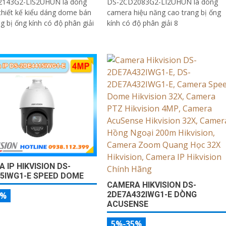
143G2-LIS2UHUN là dòng
DS-2CD2083G2-LI2UHUN là dòng
hiết kế kiểu dáng dome bán
camera hiệu năng cao trang bị ống
ng bị ống kính có độ phân giải
kính có độ phân giải 8
 IP HIKVISION DS-
5IWG1-E SPEED DOME
CAMERA HIKVISION DS-
2DE7A432IWG1-E DÒNG
5%
ACUSENSE
5%-35%