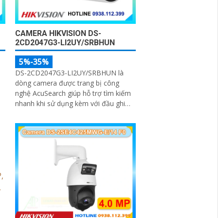
CAMERA HIKVISION DS-
2CD2047G3-LI2UY/SRBHUN
5%-35%
DS-2CD2047G3-LI2UY/SRBHUN là
dòng camera được trang bị công
nghệ AcuSearch giúp hỗ trợ tìm kiếm
nhanh khi sử dụng kèm với đầu ghi
hình, kèm khả năng chống ngược
sáng WDR 130dB, trang bị micro kép
và loa hỗ trợ đàm thoại 2 chiều, ống
kính 4