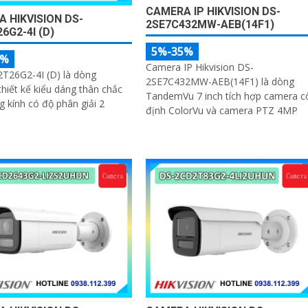
CAMERA IP HIKVISION DS-
 HIKVISION DS-
2SE7C432MW-AEB(14F1)
6G2-4I (D)
5%-35%
5%
Camera IP Hikvision DS-
T26G2-4I (D) là dòng
2SE7C432MW-AEB(14F1) là dòng
hiết kế kiểu dáng thân chắc
TandemVu 7 inch tích hợp camera c
g kính có độ phân giải 2
định ColorVu và camera PTZ 4MP