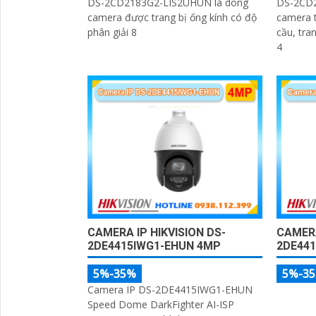
DS-2CD2183G2-LIS2UHUN là dòng
DS-2CD2
camera được trang bị ống kính có độ
camera t
phân giải 8
cầu, tra
4
CAMERA IP HIKVISION DS-
CAMERA
2DE4415IWG1-EHUN 4MP
2DE441
5%-35%
5%-3
Camera IP DS-2DE4415IWG1-EHUN
Speed Dome DarkFighter AI-ISP