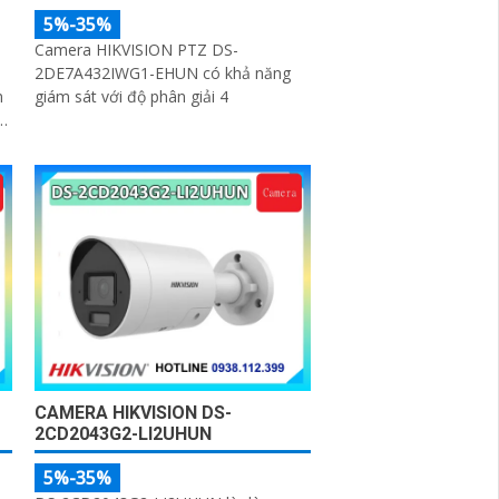
5%-35%
Camera HIKVISION PTZ DS-
2DE7A432IWG1-EHUN có khả năng
m
giám sát với độ phân giải 4
ệ
CAMERA HIKVISION DS-
2CD2043G2-LI2UHUN
5%-35%