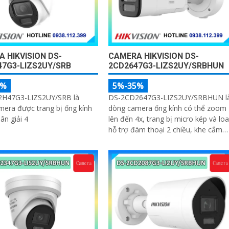
 HIKVISION DS-
CAMERA HIKVISION DS-
7G3-LIZS2UY/SRB
2CD2647G3-LIZS2UY/SRBHUN
5%
5%-35%
H47G3-LIZS2UY/SRB là
DS-2CD2647G3-LIZS2UY/SRBHUN l
era được trang bị ống kính
dòng camera ống kính có thể zoom
ân giải 4
lên đến 4x, trang bị micro kép và loa
hỗ trợ đàm thoại 2 chiều, khe cắm
thẻ nhớ 512GB, tích hợp công nghệ 
trong việc cân bằng màu sáng trong
điều kiện ánh sáng yếu, ống kính có
độ phân giải 4