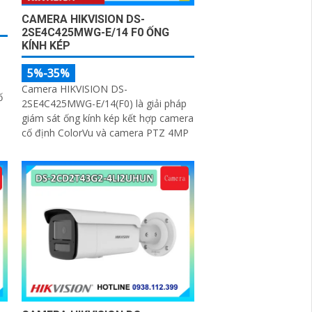
CAMERA HIKVISION DS-
2SE4C425MWG-E/14 F0 ỐNG
KÍNH KÉP
5%-35%
Camera HIKVISION DS-
ố
2SE4C425MWG-E/14(F0) là giải pháp
giám sát ống kính kép kết hợp camera
cố định ColorVu và camera PTZ 4MP