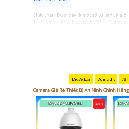
Chắc chắn! Dưới đây là một số tư vấn và giớ
1:
**Camera IP Wifi Ezviz C6CN**: - Camera IP
hợp công nghệ hồng ngoại thông minh. - Ph
📽
2:
**Camera Hikvision DS-2CD1021-I**: - C
ngược sáng kỹ thuật số. - Thiết kế vỏ nhựa
✳️
3:
**Camera Dahua HDCVI HAC-HFW1200T**:
ngoại lên đến 20m. - Chống ngược sáng Digi
Nhớ kiểm tra và lựa chọn sản phẩm phù hợp v
mua hàng tại các cửa hàng điện tử uy tín ho
Mic Và Loa
Dual Light
78°
Camera Giá Rẻ Thiết Bị An Ninh Chính Hãng