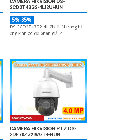
CAMERA HIKVISION DS-
2CD2T43G2-4LI2UHUN
5%-35%
DS-2CD2T43G2-4LI2UHUN trang bị
ống kính có độ phân giải 4
-
CAMERA HIKVISION PTZ DS-
2DE7A432IWG1-EHUN