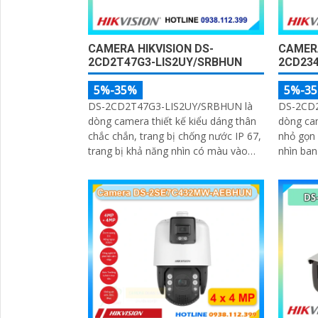
CAMERA HIKVISION DS-
CAMERA
2CD2T47G3-LIS2UY/SRBHUN
2CD234
5%-35%
5%-3
DS-2CD2T47G3-LIS2UY/SRBHUN là
DS-2CD2
dòng camera thiết kế kiểu dáng thân
dòng ca
chắc chắn, trang bị chống nước IP 67,
nhỏ gọn 
trang bị khả năng nhìn có màu vào
nhìn ba
ban đêm khoảng cách lên đến 60m,
sáng và
phát hiện chuyển động và phân biệt
HikAI-IS
được người và phương tiện, ống kính
diện ngư
4
micro k