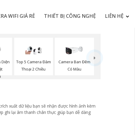
RA WIFI GIÁ RẺ
THIẾT BỊ CÔNG NGHỆ
LIÊN HỆ
 Diện
Top 5 Camera Đàm
Camera Ban Đêm
ặt
Thoại 2 Chiều
Có Màu
n
trích xuất dữ liệu bạn sẽ nhận được hình ảnh kèm
ợp ghi lại âm thanh chân thực giúp bạn dễ dàng