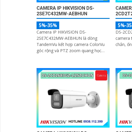
CAMERA IP HIKVISION DS-
CAMERA
2SE7C432MW-AEBHUN
2CD2T2
5%-35%
5%-3
Camera IP HIKVISION DS-
DS-2CD2
2SE7C432MW-AEBHUN là dòng
camera t
TandemVu kết hợp camera ColorVu
chắn, ốn
góc rộng và PTZ zoom quang học
32X trong cùng một camera. Độ phân
giải 4MP hồng ngoại 200m chuẩn nén
H