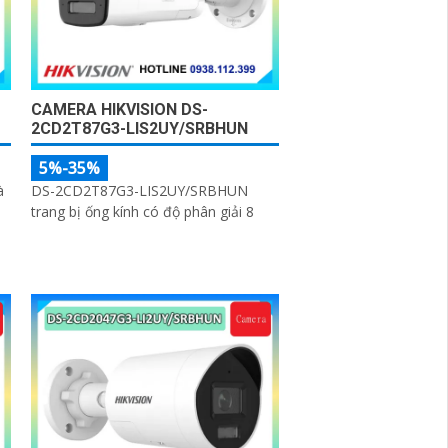
CAMERA HIKVISION DS-
2CD2T87G3-LIS2UY/SRBHUN
5%-35%
à
DS-2CD2T87G3-LIS2UY/SRBHUN
trang bị ống kính có độ phân giải 8
AI