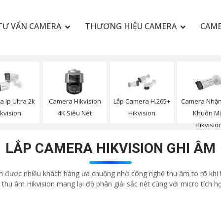
TƯ VẤN CAMERA
THƯƠNG HIỆU CAMERA
CAME
Camera Nhận
 Ip Ultra 2k
Camera Hikvision
Lắp Camera H.265+
Khuôn M
ikvision
4K Siêu Nét
Hikvision
Hikvisio
LẮP CAMERA HIKVISION GHI ÂM
inh được nhiều khách hàng ưa chuộng nhờ công nghệ thu âm to rõ khi 
hu âm Hikvision mang lại độ phân giải sắc nét cùng với micro tích h