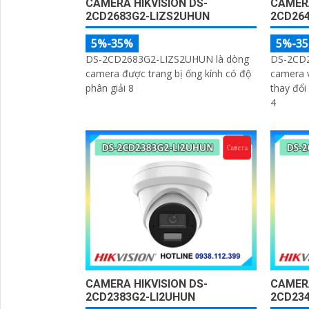
CAMERA HIKVISION DS-
CAMERA
2CD2683G2-LIZS2UHUN
2CD26
5%-35%
5%-3
DS-2CD2683G2-LIZS2UHUN là dòng
DS-2CD2
camera được trang bị ống kính có độ
camera v
phân giải 8
thay đổi 
4
CAMERA HIKVISION DS-
CAMERA
2CD2383G2-LI2UHUN
2CD234