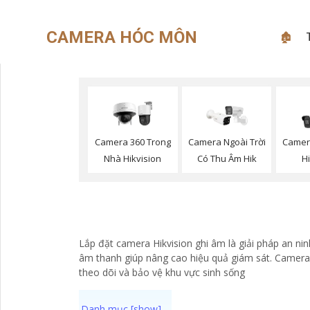
CAMERA HÓC MÔN
🏚
Camera 360 Trong
Camera Ngoài Trời
Camera
Nhà Hikvision
Có Thu Âm Hik
H
Lắp đặt camera Hikvision ghi âm là giải pháp an n
âm thanh giúp nâng cao hiệu quả giám sát. Camera t
theo dõi và bảo vệ khu vực sinh sống