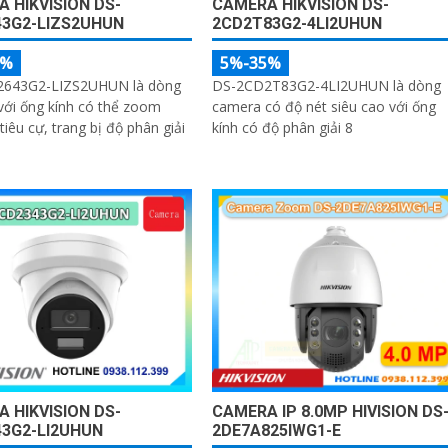
 HIKVISION DS-
CAMERA HIKVISION DS-
43G2-LIZS2UHUN
2CD2T83G2-4LI2UHUN
5%
5%-35%
643G2-LIZS2UHUN là dòng
DS-2CD2T83G2-4LI2UHUN là dòng
ới ống kính có thể zoom
camera có độ nét siêu cao với ống
tiêu cự, trang bị độ phân giải
kính có độ phân giải 8
 HIKVISION DS-
CAMERA IP 8.0MP HIVISION DS
3G2-LI2UHUN
2DE7A825IWG1-E