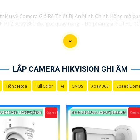
i thiệu về Camera Giá Rẻ Thiết Bị An Ninh Chính Hãng mà bạn
 PTZ xoay 360 độ, góc quay rộng. - Độ phân giải Full HD 1080
ù hợp để theo dõi khoảng cách xa.
amera IP công nghệ H.265+ tiết kiệm băng thông. - Độ phân
 chống va đập. - Hồng ngoại ban đêm khoảng cách lên đến 3
 - Camera HDCVI 2MP hỗ trợ chất lượng hình ảnh cao. - L
tal WDR, cân bằng sáng, chống nhiễu 3D. - Giá phải chăng v
LẮP CAMERA HIKVISION GHI ÂM
ới nhu cầu sử dụng và không gian lắp đặt của bạn. Bạn có 
ặc cửa hàng thiết bị an ninh chuyên nghiệp. Chúc bạn tìm đư
Hồng Ngoại
Full Color
AI
CMOS
Xoay 360
Speed Dom