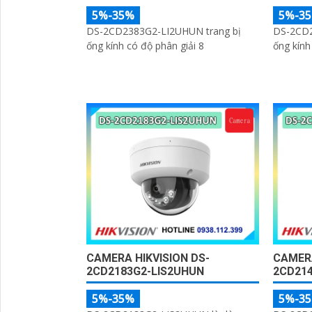
5%-35%
5%-3
DS-2CD2383G2-LI2UHUN trang bị
DS-2CD2
ống kính có độ phân giải 8
ống kính
CAMERA HIKVISION DS-
CAMERA
2CD2183G2-LIS2UHUN
2CD21
5%-35%
5%-3