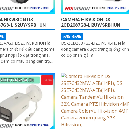
 HIKVISION DS-
CAMERA HIKVISION DS-
7G3-LIS2UY/SRBHUN
2CD2087G3-LI2UY/SRBHUN
5%
5%-35%
347G3-LIS2UY/SRBHUN là
DS-2CD2087G3-LI2UY/SRBHUN là
mera thiết kế kiểu dáng dome
dòng camera được trang bị ống kính
phù hợp lắp đặt trong nhà,
có độ phân giải 8
n đêm có màu bằng đèn trợ
 nhờ công nghệ ColorVU
P, có tính năng AI giúp nhận
ời và phương tiện, tích hợp
ép