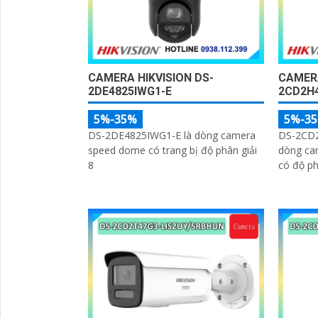
CAMERA HIKVISION DS-
CAMERA
2DE4825IWG1-E
2CD2H4
5%-35%
5%-3
DS-2DE4825IWG1-E là dòng camera
DS-2CD2
speed dome có trang bị độ phân giải
dòng cam
8
có độ ph
'