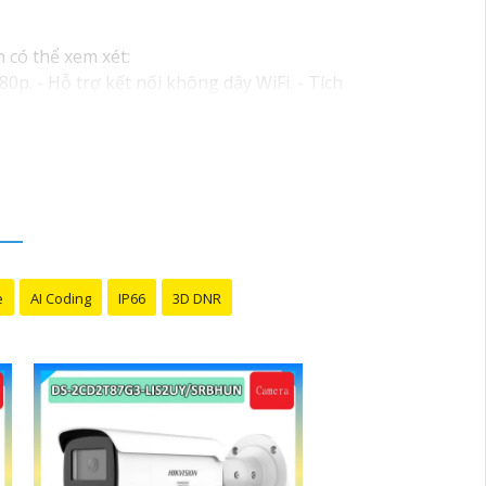
 có thể xem xét:
p. - Hỗ trợ kết nối không dây WiFi. - Tích
 giải 2MP (1920x1080). - Hỗ trợ chống
0m.
ens cố định 3.6mm. - Tầm quan sát hồng
ới chất lượng
chắc chắn hơn
.
thể tham khảo thêm thông tin chi tiết và
ợc giải pháp an ninh phù hợp!
e
AI Coding
IP66
3D DNR