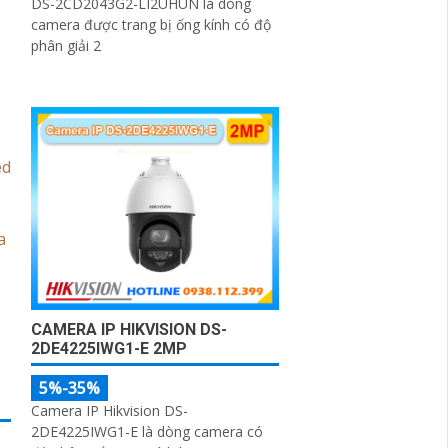
DS-2CD2043G2-LI2UHUN là dòng
camera được trang bị ống kính có độ
phân giải 2
CAMERA IP HIKVISION DS-
2DE4225IWG1-E 2MP
5%-35%
Camera IP Hikvision DS-
2DE4225IWG1-E là dòng camera có