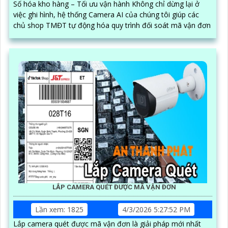
Số hóa kho hàng – Tối ưu vận hành Không chỉ dừng lại ở
việc ghi hình, hệ thống Camera AI của chúng tôi giúp các
chủ shop TMĐT tự động hóa quy trình đối soát mã vận đơn
LẮP CAMERA QUÉT ĐƯỢC MÃ VẬN ĐƠN
Lần xem: 1825
4/3/2026 5:27:52 PM
Lắp camera quét được mã vận đơn là giải pháp mới nhất