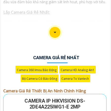
đầu vừa đảm bảo khả năng giám sát linh hoạt, phù hợp với tiêu.
Lắp Camera Giá Rẻ Nhất:
(
5%-35%
)
Camera IP Hikvision DS-2DE4A225IWG1-E 2MP
Camera IP Hikvision DS-2DE2A404IWG1-E PTZ
(
5%-35%
)
4MP
(
5%-35%
)
Camera WiFi UNV Uho-S3S-M55F36D 10MP
CAMERA GIÁ RẺ NHẤT
(
5%-35%
)
Camera Giám Sát GiaoITC431-RW1F-L
Camera 360 Imou Báo Động
Camera HD Analog 4in1
(
5%-35%
)
Tapo C202 Camera Giá Rẻ
Bộ Camera Có Báo Đông
Camera To Vantech
Camera Giá Rẻ Nhất
Camera Giá Rẻ Thiết Bị An Ninh Chính Hãng
CAMERA IP HIKVISION DS-
2DE4A225IWG1-E 2MP