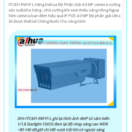
ITC431-RW1F-L Hãng Dahua Độ Phân Giải 4.0 MP camera xưởng
sản xuất,kho hàng , nhà xưởng Khi xem thiếu sáng Hồng Ngoại
50m camera ban đêm hiệu quả IP POE 4.0 MP Độ phân giải Ultra
2k Được thiết kế Chống Nước Cho công trình
DHI-ITC431-RW1F-L ghi lại hình ảnh 4MP từ cảm biến
1/1.8 Starlight CMOS đem lại độ nhạy sáng cao WDR
~90-140 dB giữ chi tiết vượt trội khi có ngược sáng