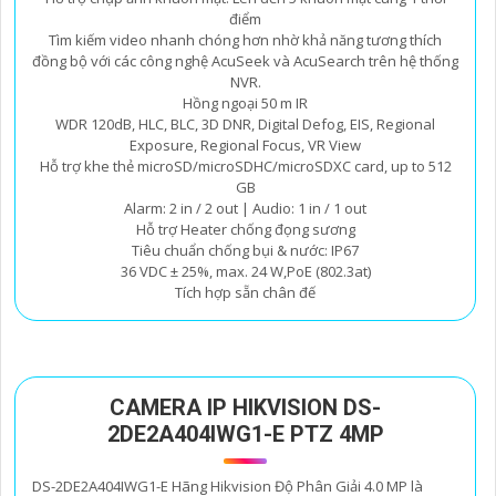
điểm
Tìm kiếm video nhanh chóng hơn nhờ khả năng tương thích
đồng bộ với các công nghệ AcuSeek và AcuSearch trên hệ thống
NVR.
Hồng ngoại 50 m IR
WDR 120dB, HLC, BLC, 3D DNR, Digital Defog, EIS, Regional
Exposure, Regional Focus, VR View
Hỗ trợ khe thẻ microSD/microSDHC/microSDXC card, up to 512
GB
Alarm: 2 in / 2 out | Audio: 1 in / 1 out
Hỗ trợ Heater chống đọng sương
Tiêu chuẩn chống bụi & nước: IP67
36 VDC ± 25%, max. 24 W,PoE (802.3at)
Tích hợp sẵn chân đế
CAMERA IP HIKVISION DS-
2DE2A404IWG1-E PTZ 4MP
DS-2DE2A404IWG1-E Hãng Hikvision Độ Phân Giải 4.0 MP là