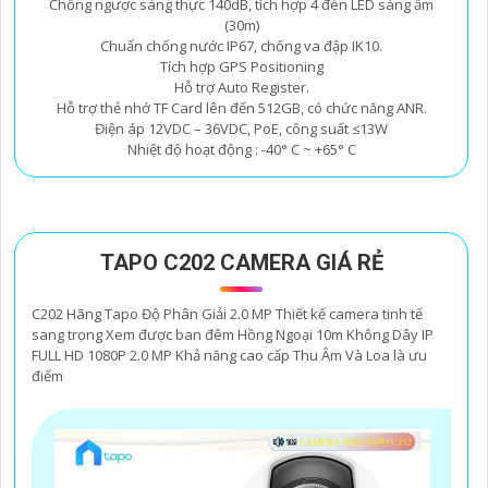
Chống ngược sáng thực 140dB, tích hợp 4 đèn LED sáng ấm
(30m)
Chuẩn chống nước IP67, chống va đập IK10.
Tích hợp GPS Positioning
Hỗ trợ Auto Register.
Hỗ trợ thẻ nhớ TF Card lên đến 512GB, có chức năng ANR.
Điện áp 12VDC – 36VDC, PoE, công suất ≤13W
Nhiệt độ hoạt động : -40° C ~ +65° C
TAPO C202 CAMERA GIÁ RẺ
C202 Hãng Tapo Độ Phân Giải 2.0 MP Thiết kế camera tinh tế
sang trọng Xem được ban đêm Hồng Ngoại 10m Không Dây IP
FULL HD 1080P 2.0 MP Khả năng cao cấp Thu Âm Và Loa là ưu
điểm