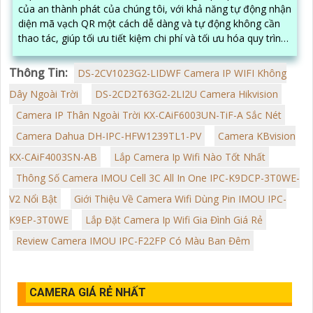
của an thành phát của chúng tôi, với khả năng tự động nhận
diện mã vạch QR một cách dễ dàng và tự động không cần
thao tác, giúp tối ưu tiết kiệm chi phí và tối ưu hóa quy trình
vận hành của shop của bạn
Thông Tin:
DS-2CV1023G2-LIDWF Camera IP WIFI Không
Dây Ngoài Trời
DS-2CD2T63G2-2LI2U Camera Hikvision
Camera IP Thân Ngoài Trời KX-CAiF6003UN-TiF-A Sắc Nét
Camera Dahua DH-IPC-HFW1239TL1-PV
Camera KBvision
KX-CAiF4003SN-AB
Lắp Camera Ip Wifi Nào Tốt Nhất
Thông Số Camera IMOU Cell 3C All In One IPC-K9DCP-3T0WE-
V2 Nổi Bật
Giới Thiệu Về Camera Wifi Dùng Pin IMOU IPC-
K9EP-3T0WE
Lắp Đặt Camera Ip Wifi Gia Đình Giá Rẻ
Review Camera IMOU IPC-F22FP Có Màu Ban Đêm
CAMERA GIÁ RẺ NHẤT