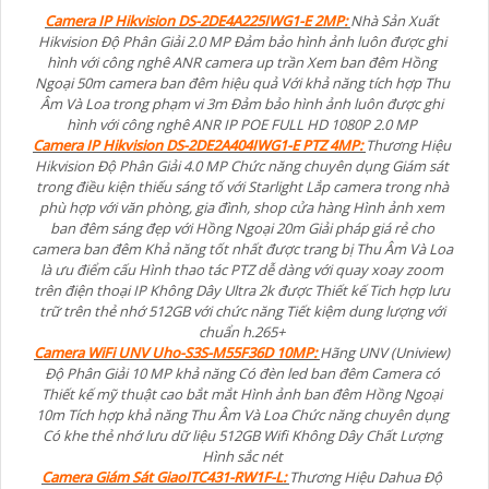
Camera IP Hikvision DS-2DE4A225IWG1-E 2MP:
Nhà Sản Xuất
Hikvision Độ Phân Giải 2.0 MP Đảm bảo hình ảnh luôn được ghi
hình với công nghê ANR camera up trần Xem ban đêm Hồng
Ngoại 50m camera ban đêm hiệu quả Với khả năng tích hợp Thu
Âm Và Loa trong phạm vi 3m Đảm bảo hình ảnh luôn được ghi
hình với công nghê ANR IP POE FULL HD 1080P 2.0 MP
Camera IP Hikvision DS-2DE2A404IWG1-E PTZ 4MP:
Thương Hiệu
Hikvision Độ Phân Giải 4.0 MP Chức năng chuyên dụng Giám sát
trong điều kiện thiếu sáng tố với Starlight Lắp camera trong nhà
phù hợp với văn phòng, gia đình, shop cửa hàng Hình ảnh xem
ban đêm sáng đẹp với Hồng Ngoại 20m Giải pháp giá rẻ cho
camera ban đêm Khả năng tốt nhất được trang bị Thu Âm Và Loa
là ưu điểm cấu Hình thao tác PTZ dễ dàng với quay xoay zoom
trên điện thoại IP Không Dây Ultra 2k được Thiết kế Tich hợp lưu
trữ trên thẻ nhớ 512GB với chức năng Tiết kiệm dung lượng với
chuẩn h.265+
Camera WiFi UNV Uho-S3S-M55F36D 10MP:
Hãng UNV (Uniview)
Độ Phân Giải 10 MP khả năng Có đèn led ban đêm Camera có
Thiết kế mỹ thuật cao bắt mắt Hình ảnh ban đêm Hồng Ngoại
10m Tích hợp khả năng Thu Âm Và Loa Chức năng chuyên dụng
Có khe thẻ nhớ lưu dữ liệu 512GB Wifi Không Dây Chất Lượng
Hình sắc nét
Camera Giám Sát GiaoITC431-RW1F-L:
Thương Hiệu Dahua Độ