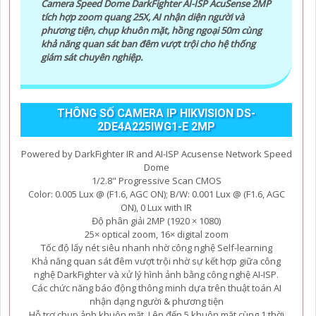
Camera Speed Dome DarkFighter AI-ISP AcuSense 2MP
sáng, chống nhiễu 3D. - Giá phải chăng với chất lượng
tích hợp zoom quang 25X, AI nhận diện người và
chắc chắn hơn
.
phương tiện, chụp khuôn mặt, hồng ngoại 50m cùng
khả năng quan sát ban đêm vượt trội cho hệ thống
Nhớ kiểm tra và lựa chọn sản phẩm phù hợp với nhu
giám sát chuyên nghiệp.
cầu sử dụng và không gian lắp đặt của bạn. Bạn có thể
tham khảo thêm thông tin chi tiết và mua hàng tại các
cửa hàng điện tử uy tín hoặc cửa hàng thiết bị an ninh
chuyên nghiệp. Chúc bạn tìm được giải pháp an ninh
THÔNG SỐ CAMERA IP HIKVISION DS-
2DE4A225IWG1-E 2MP
phù hợp!
Powered by DarkFighter IR and AI-ISP Acusense Network Speed
Dome
1/2.8" Progressive Scan CMOS
Color: 0.005 Lux @ (F1.6, AGC ON); B/W: 0.001 Lux @ (F1.6, AGC
ON), 0 Lux with IR
Độ phân giải 2MP (1920 × 1080)
25× optical zoom, 16× digital zoom
Tốc độ lấy nét siêu nhanh nhờ công nghệ Self-learning
Khả năng quan sát đêm vượt trội nhờ sự kết hợp giữa công
nghệ DarkFighter và xử lý hình ảnh bằng công nghệ AI-ISP.
Các chức năng báo động thông minh dựa trên thuật toán AI
nhận dạng người & phương tiện
Hỗ trợ chụp ảnh khuôn mặt. Lên đến 5 khuôn mặt cùng 1 thời