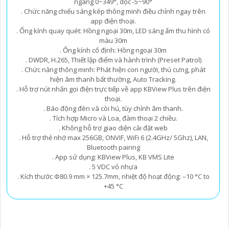
ngang 0~349°, dọc -5~90°
. Chức năng chiếu sáng kép thông minh điều chỉnh ngay trên
app điện thoại.
. Ống kính quay quét: Hồng ngoại 30m, LED sáng ấm thu hình có
màu 30m
. Ống kính cố định: Hồng ngoại 30m
. DWDR, H.265, Thiết lập điểm và hành trình (Preset Patrol)
. Chức năng thông minh: Phát hiện con người, thú cưng, phát
hiện âm thanh bất thường, Auto Tracking.
. Hỗ trợ nút nhấn gọi điện trực tiếp về app KBView Plus trên điện
thoại.
. Báo động đèn và còi hú, tùy chỉnh âm thanh.
. Tích hợp Micro và Loa, đàm thoại 2 chiều.
. Không hỗ trợ giao diện cài đặt web
. Hỗ trợ thẻ nhớ max 256GB, ONVIF, WiFi 6 (2.4GHz/ 5Ghz), LAN,
Bluetooth pairing
. App sử dụng: KBView Plus, KB VMS Lite
. 5 VDC vỏ nhựa
. Kích thước Φ80.9 mm × 125.7mm, nhiệt độ hoạt động: –10 °C to
+45 °C