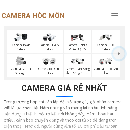
CAMERA HÓC MÔN
Camera Ip 4k
Camera H.265
Camera Dahua
Camera TIOC
Dahua
Dahua
Phân Biệt Xe
Dahua
Camera Dahua
Camera Ip Dome
Camera Cân Bằng
Camera Ip Có Ghi
Starlight
Dahua
Ánh Sáng Super
Âm
Adapt
CAMERA GIÁ RẺ NHẤT
Trong trường hợp chỉ cần lắp đặt số lượng ít, giải pháp camera
wifi là lựa chọn tiết kiệm nhưng vẫn mang lại nhiều tính năng
tiện dụng. Thiết bị hỗ trợ kết nối không dây, đàm thoại hai
chiều, cảnh báo chuyển động và theo dõi từ xa dễ dàng trên
điện thoại. Nhờ đó, người dùng vừa tối ưu chi phí đầu tư ban