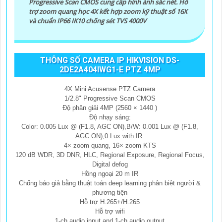
Progressive Scan CMOS cung cấp hình ảnh sắc nét. Hỗ
trợ zoom quang học 4X kết hợp zoom kỹ thuật số 16X
và chuẩn IP66 IK10 chống sét TVS 4000V
THÔNG SỐ CAMERA IP HIKVISION DS-
2DE2A404IWG1-E PTZ 4MP
4X Mini Acusense PTZ Camera
1/2.8" Progressive Scan CMOS
Độ phân giải 4MP (2560 × 1440 )
Độ nhạy sáng:
Color: 0.005 Lux @ (F1.8, AGC ON),B/W: 0.001 Lux @ (F1.8,
AGC ON),0 Lux with IR
4× zoom quang, 16× zoom KTS
120 dB WDR, 3D DNR, HLC, Regional Exposure, Regional Focus,
Digital defog
Hồng ngoại 20 m IR
Chống báo giả bằng thuật toán deep learning phân biệt người &
phương tiện
Hỗ trợ H.265+/H.265
Hỗ trợ wifi
1-ch audio input and 1-ch audio output