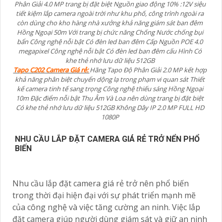
Phân Giải 4.0 MP trang bị đặt biệt Nguồn giao động 10% :12V siệu
tiết kiệm lắp camera ngoài trời như khu phố, công trình ngoài ra
còn dùng cho kho hàng nhà xưởng khả năng giám sát ban đêm
Hồng Ngoại 50m Với trang bị chức năng Chống Nước chống bụi
bẩn Công nghệ nỗi bật Có đèn led ban đêm Cấp Nguồn POE 4.0
megapixel Công nghệ nỗi bật Có đèn led ban đêm cấu Hình Có
khe thẻ nhớ lưu dữ liệu 512GB
Tapo C202 Camera Giá rẻ:
Hãng Tapo Độ Phân Giải 2.0 MP kết hợp
khả năng phân biệt chuyển dộng lạ trong phạm vi quan sát Thiết
kế camera tinh tế sang trọng Công nghệ thiếu sáng Hồng Ngoại
10m Đặc điểm nỗi bật Thu Âm Và Loa nên dùng trang bị đặt biệt
Có khe thẻ nhớ lưu dữ liệu 512GB Không Dây IP 2.0 MP FULL HD
1080P
NHU CẦU LẮP ĐẶT CAMERA GIÁ RẺ TRỞ NỂN PHỔ
BIẾN
Nhu cầu lắp đặt camera giá rẻ trở nên phổ biến
trong thời đại hiện đại với sự phát triển mạnh mẽ
của công nghệ và việc tăng cường an ninh. Việc lắp
đặt camera giúp người dùng giám sát và giữ an ninh