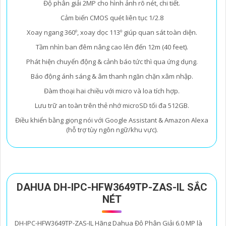
Độ phân giải 2MP cho hình ảnh rõ nét, chi tiết.
Cảm biến CMOS quét liên tục 1/2.8
Xoay ngang 360º, xoay dọc 113º giúp quan sát toàn diện.
Tầm nhìn ban đêm nâng cao lên đến 12m (40 feet).
Phát hiện chuyển động & cảnh báo tức thì qua ứng dụng.
Báo động ánh sáng & âm thanh ngăn chặn xâm nhập.
Đàm thoại hai chiều với micro và loa tích hợp.
Lưu trữ an toàn trên thẻ nhớ microSD tối đa 512GB.
Điều khiển bằng giọng nói với Google Assistant & Amazon Alexa
(hỗ trợ tùy ngôn ngữ/khu vực).
DAHUA DH-IPC-HFW3649TP-ZAS-IL SẮC
NÉT
DH-IPC-HFW3649TP-ZAS-IL Hãng Dahua Độ Phân Giải 6.0 MP là