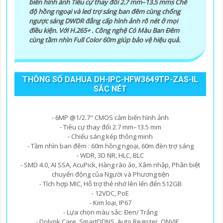
biến hình ảnh Tiêu cự thay đổi 2.7 mm–13.5 mms Chế
độ hồng ngoại và led trợ sáng ban đêm cùng chống
ngược sáng DWDR đẳng cấp hình ảnh rõ nét ở mọi
điều kiện. Với H.265+ . Công nghệ Có Màu Ban Ðêm
cùng tầm nhìn Full Color 60m giúp bảo vệ hiệu quả.
THÔNG SỐ DAHUA DH-IPC-HFW3649TP-ZAS-IL
SẮC NÉT
- 6MP @1/2.7" CMOS cảm biến hình ảnh
- Tiêu cự thay đổi 2.7 mm–13.5 mm
- Chiếu sáng kép thông minh
- Tầm nhìn ban đêm : 60m hồng ngoại, 60m đèn trợ sáng
- WDR, 3D NR, HLC, BLC
- SMD 4.0, AI SSA, AcuPick, Hàng rào ảo, Xâm nhập, Phân biệt
chuyển động của Người và Phương tiện
- Tích hợp MIC, Hỗ trợ thẻ nhớ lên lến đến 512GB
- 12VDC, PoE
- Kim loại, IP67
- Lựa chọn màu sắc: Đen/ Trắng
- Dolynk Care, SmartDDNS, Auto Register, ONVIF,...