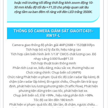
hoặc môi trường tối đồng thời ống kính zoom động 10-
50 mm khẩu độ tối đa ≈ F1.33 cho phép quan sát lâu
rộng tầm xa ban đêm rõ ràng với đèn LED trắng 3500K.
THÔNG SỐ CAMERA GIÁM SÁT GIAOITC431-
RW1F-L
Camera giao thông độ phân giải 4MP(2688 × 1520)@30fps
Tích hợp bộ xử lý đa lõi, hiệu năng cao
Tích hợp cảm biến hình ảnh 1/1.8″ CMOS chất lượng cao. Độ
nhạy sáng 0.0001lux@F1.33
Tích hợp thuật toán thông minh
Phân tích Loại xe, kiểu dáng, màu sắc xe, thương hiệu xe
Chức năng chính: Chụp biển số (ANPR)
Chức năng Phát hiện vi phạm: Quá tốc độ (cần radar lắp kèm), đi
chậm (cần radar lắp kèm), Đi ngược chiều, Chuyển làn trái quy
định, phát hiện lưu lượng phương tiện (Traffic Flow), Phát hiện
phương tiện dừng trên cao tốc, phát hiện kẹt xe.
Chụp ảnh biển số, tỉ lệ >99% , hiệu năng phân tích >98%.
Tốc độ xe lên đến 180 km/h
Phát hiện vi phạm: quá tốc độ, lấn làn, đi chậm, ngược chiều…