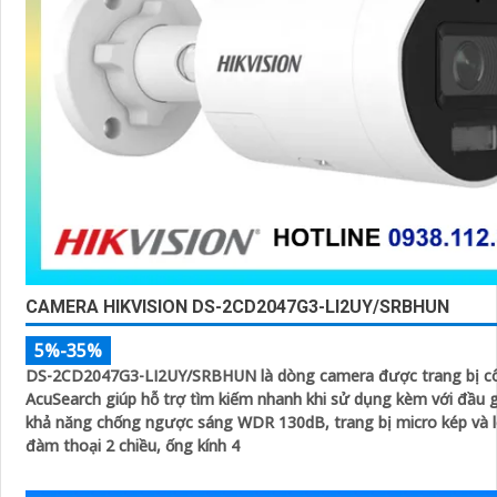
CAMERA HIKVISION DS-2CD2047G3-LI2UY/SRBHUN
5%-35%
DS-2CD2047G3-LI2UY/SRBHUN là dòng camera được trang bị c
AcuSearch giúp hỗ trợ tìm kiếm nhanh khi sử dụng kèm với đầu g
khả năng chống ngược sáng WDR 130dB, trang bị micro kép và l
đàm thoại 2 chiều, ống kính 4