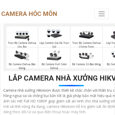
CAMERA HÓC MÔN
Trọn Bộ Camera Dahua
Trọn Bộ Camera Dahua
Lắp Camera Giá Rẻ Trọn
Lắp Tr
Ghi Âm
Chống Trộm
Gói
Bộ Camera Full Color
Bộ Camera Dahua Báo
Bộ Camera Có Báo Đông
Bộ Ca
Dahua
Động
LẮP CAMERA NHÀ XƯỞNG HIKV
Camera nhà xưởng Hikvision được thiết kế chắc chắn với thân trụ 
hồng ngoại xa và chống bụi bẩn tốt là giải pháp bảo mật hiệu quả m
ảnh sắc nét Full HD 1080P giúp giám sát an ninh cho nhà xưởng vớ
mã và tính năng đa dạng, camera Hikvision hỗ trợ giám sát ổn địn
dàng theo dõi từ xa qua điện thoại hoặc máy tính.