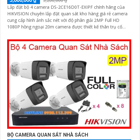
3,600,000 ₫
5,200,000 ₫
Lắp đặt bộ 4 camera DS-2CE16D0T-EXIPF chính hãng của
HIKVISION chuyên lắp đặt quan sát kho hàng giá rẻ camera
cung cấp hình ảnh sắc nét với độ phân giải 2MP Full HD
1080P hồng ngoại 20m camera được thiết kế thân trụ cố
định cứng cáp chuẩn IP67 phù hợp lắp đặt cả trong nhà và
ngoài trời.
BỘ CAMERA QUAN SÁT NHÀ SÁCH