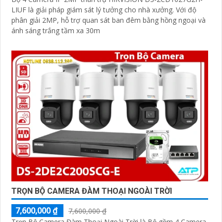
LIUF là giải pháp giám sát lý tưởng cho nhà xưởng. Với độ
phân giải 2MP, hỗ trợ quan sát ban đêm bằng hồng ngoại và
ánh sáng trắng tầm xa 30m
TRỌN BỘ CAMERA ĐÀM THOẠI NGOÀI TRỜI
7,600,000 ₫
7,600,000 ₫
Trọn Bộ Camera Đàm Thoại Ngoài Trời là Bộ gồm 4 Camera