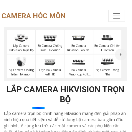
CAMERA HÓC MÔN
Bộ Camera
Bộ Camera Ghi Âm
Lắp Camera
Bô Camera Chống
Hikvision Ban Đêm
Hikvision
Hikvision Trọn Bộ
Trộm Hikvision
Có Màu
Bộ Camera Chống
Trọn Bộ Camera
Bộ Camera
Bộ Camera Trong
Trộm Hikvision
Full HD
Visioncop Full
Nhà
Color
LẮP CAMERA HIKVISION TRỌN
BỘ
Lắp camera trọn bộ chính hãng Hikvision mang đến giải pháp an
ninh hiệu quả tiết kiệm và dễ sử dụng bộ camera bao gồm đầu
ghi hình, ổ cứng lưu trữ, các mắt camera và các phụ kiện cần
thiết, đảm bảo hệ thống hoạt động ổn định và bảo mật cao. Với