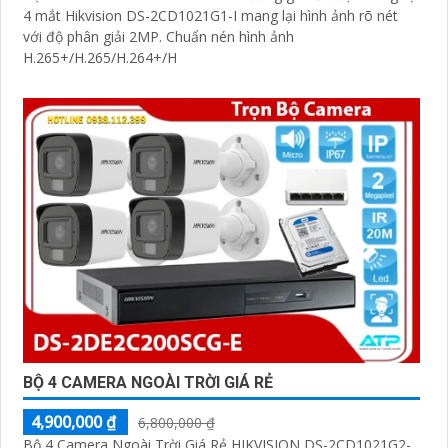
4 mắt Hikvision DS-2CD1021G1-I mang lại hình ảnh rõ nét
với độ phân giải 2MP. Chuẩn nén hình ảnh
H.265+/H.265/H.264+/H
BỘ 4 CAMERA NGOÀI TRỜI GIÁ RẺ
4,900,000 ₫
6,800,000 ₫
Bộ 4 Camera Ngoài Trời Giá Rẻ HIKVISION DS-2CD1021G2-