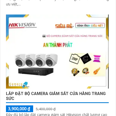
ưu việt,...
LẮP ĐẶT BỘ CAMERA GIÁM SÁT CỬA HÀNG TRANG
SỨC
3,900,000 ₫
5,400,000 ₫
Đầy đủ bộ lắp đặt camera giám sát Hikvision chất lượng cao