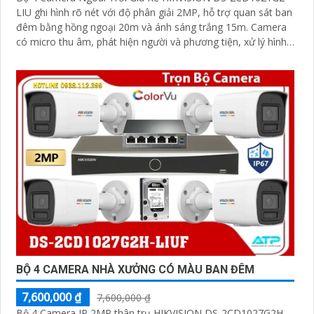
LIU ghi hình rõ nét với độ phân giải 2MP, hỗ trợ quan sát ban
đêm bằng hồng ngoại 20m và ánh sáng trắng 15m. Camera
có micro thu âm, phát hiện người và phương tiện, xử lý hình
ảnh tốt với chống ngược sáng DWDR, BLC, giảm nhiễu 3D
DNR
BỘ 4 CAMERA NHÀ XƯỞNG CÓ MÀU BAN ĐÊM
7,600,000 ₫
7,600,000 ₫
Bộ 4 Camera IP 2MP thân trụ HIKVISION DS-2CD1027G2H-