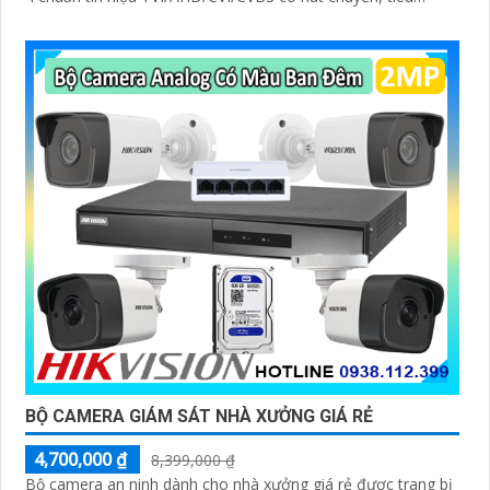
'
chuẩn IP67 chống nước cực tốt. Với Bộ Camera này khu phố
của bạn sẽ được giám sát 24/7 đảm bảo được an ninh giúp
bạn thành khu phố văn hóa
BỘ CAMERA GIÁM SÁT NHÀ XƯỞNG GIÁ RẺ
4,700,000 ₫
8,399,000 ₫
Bộ camera an ninh dành cho nhà xưởng giá rẻ được trang bị