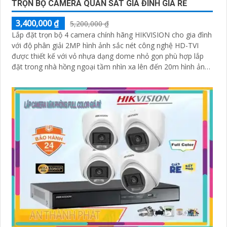
TRỌN BỘ CAMERA QUAN SÁT GIA ĐÌNH GIÁ RẺ
3,400,000 ₫
5,200,000 ₫
Lắp đặt trọn bộ 4 camera chính hãng HIKVISION cho gia đình
với độ phân giải 2MP hình ảnh sắc nét công nghệ HD-TVI
được thiết kế với vỏ nhựa dạng dome nhỏ gọn phù hợp lắp
đặt trong nhà hồng ngoại tầm nhìn xa lên đến 20m hình ảnh
rõ nét cả ban đêm lẫn ban ngày giá rẻ phù hợp cho mọi gia
đình.