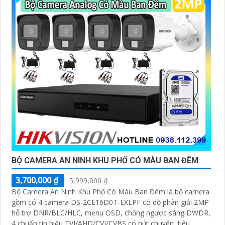
đáng tin cậy và tiết kiệm chi phí.
Camera của Hikvision được biết đến là một trong
những thương hiệu hàng đầu thế giới về giải pháp an
ninh video. Với các tính năng và công nghệ tiên tiến,
camera Hikvision không chỉ
chắc chắn
chất lượng hình
ảnh sắc nét mà còn đem đến sự tin cậy và an toàn cho
dự án của quý vị.
Nếu quý vị quan tâm đến việc lắp đặt camera Hikvision
giá rẻ và chuyên nghiệp cho dự án của mình, chúng tôi
luôn sẵn lòng hỗ trợ và tư vấn cho quý vị.
BỘ CAMERA AN NINH KHU PHỐ CÓ MÀU BAN ĐÊM
3,700,000 ₫
5,999,000 ₫
Bộ Camera An Ninh Khu Phố Có Màu Ban Đêm là bộ camera
gồm có 4 camera DS-2CE16D0T-EXLPF có dộ phân giải 2MP
hỗ trợ DNR/BLC/HLC, menu OSD, chống ngược sáng DWDR,
4 chuẩn tín hiệu TVI/AHD/CVI/CVBS có nút chuyển, tiêu