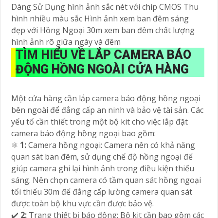
Dàng Sử Dụng hình ảnh sắc nét với chip CMOS Thu
hình nhiều màu sắc Hình ảnh xem ban đêm sáng
đẹp với Hồng Ngoại 30m xem ban đêm chất lượng
hình ảnh rõ giữa ngày và đêm
TÌM HIỂU VỀ
LẮP CAMERA BÁO
ĐỘNG HỒNG NGOÀI CỬA HÀNG
Một cửa hàng cần lắp camera báo động hồng ngoại
bên ngoài để đẳng cấp an ninh và bảo vệ tài sản. Các
yếu tố cần thiết trong một bộ kit cho việc lắp đặt
camera báo động hồng ngoại bao gồm:
⚛️
1:
Camera hồng ngoại: Camera nên có khả năng
quan sát ban đêm, sử dụng chế độ hồng ngoại để
giúp camera ghi lại hình ảnh trong điều kiện thiếu
sáng. Nên chọn camera có tầm quan sát hồng ngoại
tối thiểu 30m để đẳng cấp lường camera quan sát
được toàn bộ khu vực cần được bảo vệ.
✔️
2:
Trang thiết bị báo động: Bộ kit cần bao gồm các