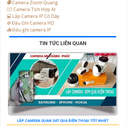
🕵️
Camera Zoom Quang
🧛‍♀️
Camera Tích Hợp AI
💻
Lắp Camera IP Có Dây
⚙️
Đầu Ghi Camera HD
📥
Đầu ghi camera IP
TIN TỨC LIÊN QUAN
LẮP CAMERA QUAN SÁT QUA ĐIỆN THOẠI TỐT NHẤT