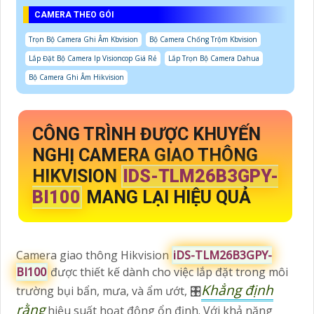
CAMERA THEO GÓI
Trọn Bộ Camera Ghi Âm Kbvision
Bộ Camera Chống Trộm Kbvision
Lắp Đặt Bộ Camera Ip Visioncop Giá Rẻ
Lắp Trọn Bộ Camera Dahua
Bộ Camera Ghi Âm Hikvision
CÔNG TRÌNH ĐƯỢC KHUYẾN
NGHỊ CAMERA GIAO THÔNG
HIKVISION
IDS-TLM26B3GPY-
BI100
MANG LẠI HIỆU QUẢ
Camera giao thông Hikvision
iDS-TLM26B3GPY-
BI100
được thiết kế dành cho việc lắp đặt trong môi
Khẳng định
trường bụi bẩn, mưa, và ẩm ướt, 🎛
rằng
hiệu suất hoạt động ổn định. Với khả năng