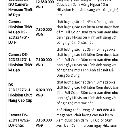
12,850,000
ISU Camera
được ban đêm Hồng Ngoại 10m
VNĐ
Hikvision Thiết
Hikvision Hình ảnh sáng với công nghệ
kế Đẹp
mới
Camera
chất lượng sắc nét đến 4.0 megapixel
Hikvision Thiết
chất lượng cao tiết kiệm Xem được ban
7,350,000
kế Đẹp DS-
đêm Full Color 30m xem ban đêm như
VNĐ
2CD2347G1-
ban ngày Hikvision Hình ảnh sáng với
LU ✨
công nghệ mới sắc nét
chất lượng sắc nét đến 4.0 megapixel
Camera DS-
chất lượng cao tiết kiệm Xem được ban
2CD2347G1-L
7,100,000
đêm Full Color 30m xem ban đêm như
Hikvision Thiết
VNĐ
ban ngày Hikvision Hình ảnh sáng với
kế Đẹp
công nghệ mới Hình Ảnh sắc nét Dễ
Dàng Sử Dụng
chất lượng sắc nét đến 4.0 megapixel
DS-
chất lượng cao tiết kiệm Xem được ban
2CD2327G1-L
6,020,000
đêm Full Color 30m xem ban đêm như
Hikvision Chức
VNĐ
ban ngày Hikvision Hình ảnh sáng với
Năng Cao Cấp
công nghệ mới sắc nét
Khả Năng chất lượng sắc nét đến 4.0
Camera DS-
megapixel chất lượng cao tiết kiệm
2CD1T47G2-
3,150,000
Xem được ban đêm Full Color 50m
LUF Chức
VNĐ
xem ban đêm như ban ngày Hikvision