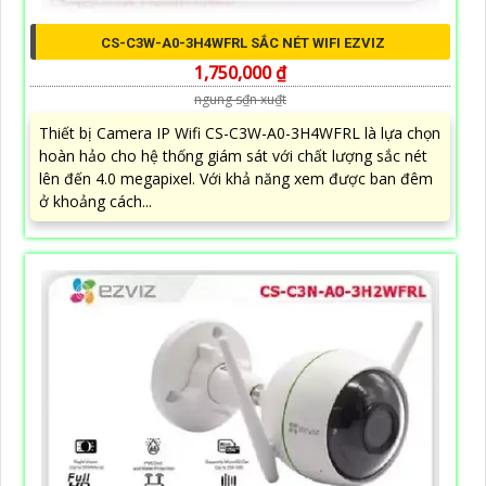
CS-C3W-A0-3H4WFRL SẮC NÉT WIFI EZVIZ
1,750,000 ₫
ngung s₫n xu₫t
Thiết bị Camera IP Wifi CS-C3W-A0-3H4WFRL là lựa chọn
hoàn hảo cho hệ thống giám sát với chất lượng sắc nét
lên đến 4.0 megapixel. Với khả năng xem được ban đêm
ở khoảng cách...