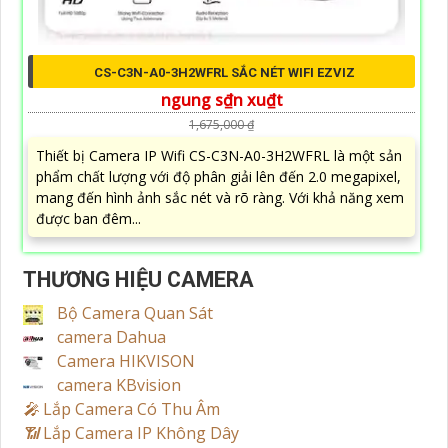
CS-C3N-A0-3H2WFRL SẮC NÉT WIFI EZVIZ
ngung s₫n xu₫t
1,675,000 ₫
Thiết bị Camera IP Wifi CS-C3N-A0-3H2WFRL là một sản
phẩm chất lượng với độ phân giải lên đến 2.0 megapixel,
mang đến hình ảnh sắc nét và rõ ràng. Với khả năng xem
được ban đêm...
THƯƠNG HIỆU CAMERA
Bộ Camera Quan Sát
camera Dahua
Camera HIKVISON
camera KBvision
️🎤️
Lắp Camera Có Thu Âm
📶
Lắp Camera IP Không Dây