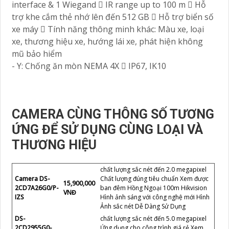
interface & 1 Wiegand  IR range up to 100 m  Hỗ
trợ khe cắm thẻ nhớ lên đến 512 GB  Hỗ trợ biển số
xe máy  Tính năng thông minh khác: Màu xe, loại
xe, thương hiệu xe, hướng lái xe, phát hiện không
mũ bảo hiểm
- Y: Chống ăn mòn NEMA 4X  IP67, IK10
CAMERA CÙNG THÔNG SỐ TƯƠNG
ỨNG ĐỂ SỬ DỤNG CÙNG LOẠI VÀ
THƯƠNG HIỆU
chất lượng sắc nét đến 2.0 megapixel
Camera DS-
Chất lượng đúng tiêu chuẩn Xem được
15,900,000
2CD7A26G0/P-
ban đêm Hồng Ngoại 100m Hikvision
VNĐ
IZS
Hình ảnh sáng với công nghệ mới Hình
Ảnh sắc nét Dễ Dàng Sử Dụng
DS-
chất lượng sắc nét đến 5.0 megapixel
2CD2955G0-
Ứng dụng cho công trình giá rẻ Xem