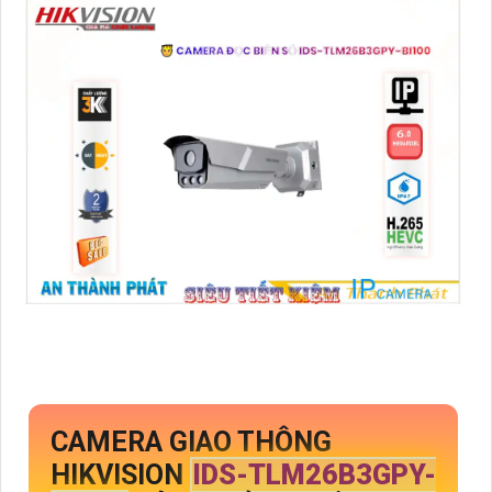
CAMERA GIAO THÔNG
HIKVISION
IDS-TLM26B3GPY-