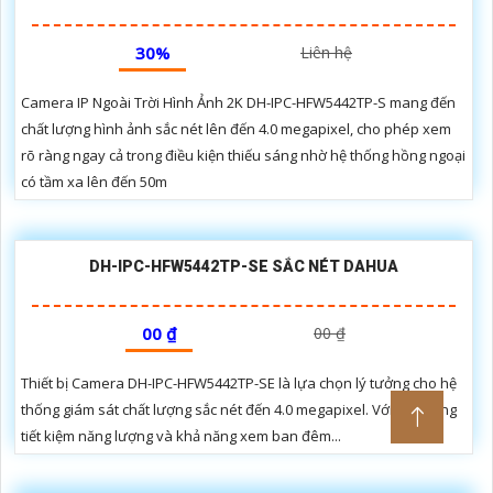
00 ₫
00 ₫
Thiết bị Camera IP POE DH-IPC-HFW5241TP-AS-PV chất lượng sắc
nét đến 2.0 megapixel với khả năng xem ban đêm Full Color lên đến
60m, giúp cho việc giám sát hiệu quả dù trong điều kiện ánh sáng
yếu
➠ DH-IPC-HFW5442TP-S SẮC NÉT DAHUA
30%
Liên hệ
Camera IP Ngoài Trời Hình Ảnh 2K DH-IPC-HFW5442TP-S mang đến
chất lượng hình ảnh sắc nét lên đến 4.0 megapixel, cho phép xem
rõ ràng ngay cả trong điều kiện thiếu sáng nhờ hệ thống hồng ngoại
có tầm xa lên đến 50m