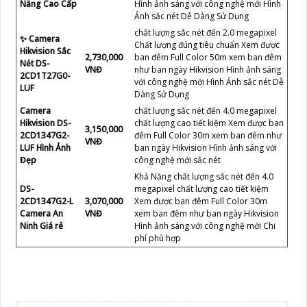
Năng Cao Cấp
Hình ảnh sáng với công nghệ mới Hình
Ảnh sắc nét Dễ Dàng Sử Dụng
chất lượng sắc nét đến 2.0 megapixel
✨ Camera
Chất lượng đúng tiêu chuẩn Xem được
Hikvision Sắc
2,730,000
ban đêm Full Color 50m xem ban đêm
Nét DS-
VNĐ
như ban ngày Hikvision Hình ảnh sáng
2CD1T27G0-
với công nghệ mới Hình Ảnh sắc nét Dễ
LUF
Dàng Sử Dụng
Camera
chất lượng sắc nét đến 4.0 megapixel
Hikvision DS-
chất lượng cao tiết kiệm Xem được ban
3,150,000
2CD1347G2-
đêm Full Color 30m xem ban đêm như
VNĐ
LUF Hình Ảnh
ban ngày Hikvision Hình ảnh sáng với
Đẹp
công nghệ mới sắc nét
Khả Năng chất lượng sắc nét đến 4.0
DS-
megapixel chất lượng cao tiết kiệm
2CD1347G2-L
3,070,000
Xem được ban đêm Full Color 30m
Camera An
VNĐ
xem ban đêm như ban ngày Hikvision
Ninh Giá rẻ
Hình ảnh sáng với công nghệ mới Chi
phí phù hợp