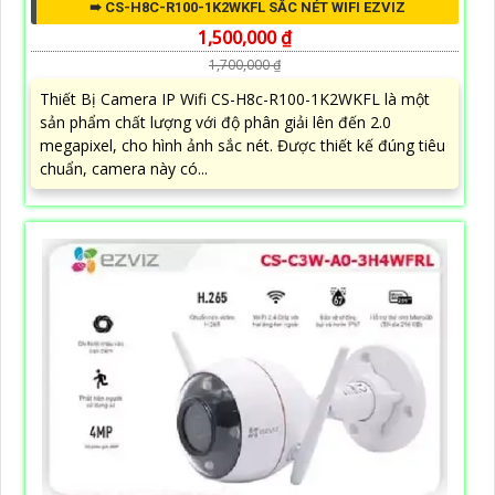
➠ CS-H8C-R100-1K2WKFL SẮC NÉT WIFI EZVIZ
1,500,000 ₫
1,700,000 ₫
Thiết Bị Camera IP Wifi CS-H8c-R100-1K2WKFL là một
sản phẩm chất lượng với độ phân giải lên đến 2.0
megapixel, cho hình ảnh sắc nét. Được thiết kế đúng tiêu
chuẩn, camera này có...