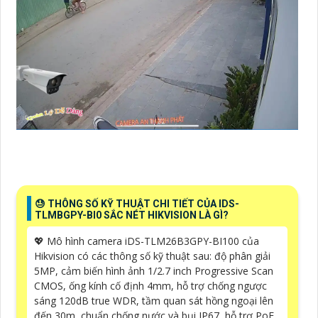
😓 THÔNG SỐ KỸ THUẬT CHI TIẾT CỦA IDS-
TLMBGPY-BI0 SẮC NÉT HIKVISION LÀ GÌ?
💖 Mô hình camera iDS-TLM26B3GPY-BI100 của
Hikvision có các thông số kỹ thuật sau: độ phân giải
5MP, cảm biến hình ảnh 1/2.7 inch Progressive Scan
CMOS, ống kính cố định 4mm, hỗ trợ chống ngược
sáng 120dB true WDR, tầm quan sát hồng ngoại lên
đến 30m, chuẩn chống nước và bụi IP67, hỗ trợ PoE