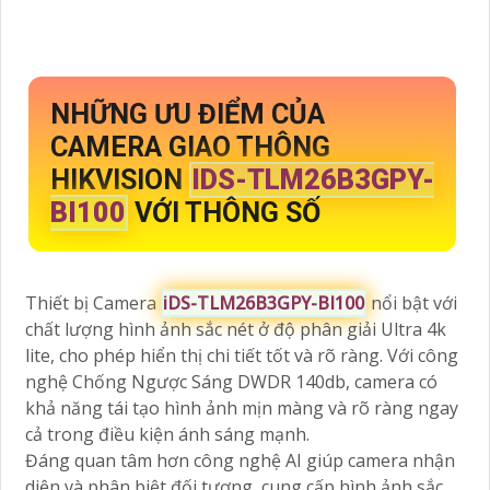
NHỮNG ƯU ĐIỂM CỦA
CAMERA GIAO THÔNG
HIKVISION
IDS-TLM26B3GPY-
BI100
VỚI THÔNG SỐ
Thiết bị Camera
iDS-TLM26B3GPY-BI100
nổi bật với
chất lượng hình ảnh sắc nét ở độ phân giải Ultra 4k
lite, cho phép hiển thị chi tiết tốt và rõ ràng. Với công
nghệ Chống Ngược Sáng DWDR 140db, camera có
khả năng tái tạo hình ảnh mịn màng và rõ ràng ngay
cả trong điều kiện ánh sáng mạnh.
Đáng quan tâm hơn công nghệ AI giúp camera nhận
diện và phân biệt đối tượng, cung cấp hình ảnh sắc