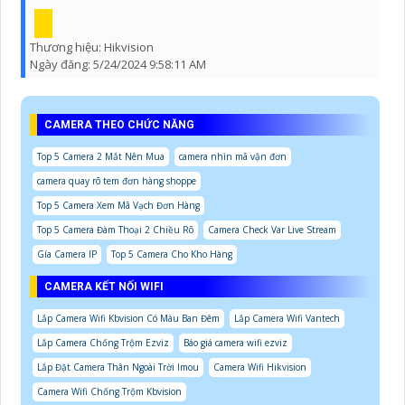
Thương hiệu:
Hikvision
Ngày đăng:
5/24/2024 9:58:11 AM
CAMERA THEO CHỨC NĂNG
Top 5 Camera 2 Mắt Nên Mua
camera nhìn mã vận đơn
camera quay rõ tem đơn hàng shoppe
Top 5 Camera Xem Mã Vạch Đơn Hàng
Top 5 Camera Đàm Thoại 2 Chiều Rõ
Camera Check Var Live Stream
Gía Camera IP
Top 5 Camera Cho Kho Hàng
CAMERA KẾT NỐI WIFI
Lắp Camera Wifi Kbvision Có Màu Ban Đêm
Lắp Camera Wifi Vantech
Lắp Camera Chống Trộm Ezviz
Báo giá camera wifi ezviz
Lắp Đặt Camera Thân Ngoài Trời Imou
Camera Wifi Hikvision
Camera Wifi Chống Trộm Kbvision