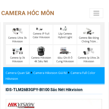
CAMERA HÓC MÔN
Camera IP Full
Lắp Camera
Color Hikvision
Hybird Light
Camera Ultra 3k
Camera Báo Động
Hikvision
Chống Trộm
Hikvision
Camera Ip 3k
Camera Hikvision
Đầu Ghi 8 Ổ
Camera Ip Ultra 2k
Hikvision
4K Siêu Nét
Cưng Hikvision
Hikvision
Camera Quan Sát
Camera Hikvision Giá Rẻ
Camera Full Color
Hikvision
IDS-TLM26B3GPY-BI100 Sắc Nét Hikvision