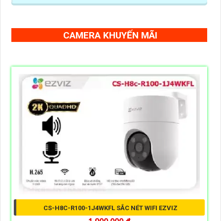
CAMERA KHUYẾN MÃI
CS-H8C-R100-1J4WKFL SẮC NÉT WIFI EZVIZ