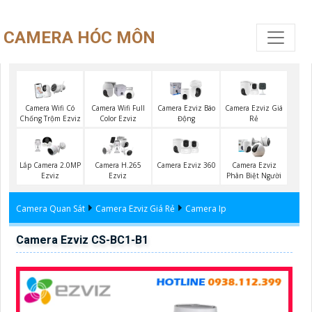
CAMERA HÓC MÔN
Camera Ezviz Giá
Camera Wifi Có
Camera Wifi Full
Camera Ezviz Báo
Rẻ
Chống Trộm Ezviz
Color Ezviz
Động
Camera Ezviz 360
Lắp Camera 2.0MP
Camera H.265
Camera Ezviz
Ezviz
Ezviz
Phân Biệt Người
Camera Quan Sát
Camera Ezviz Giá Rẻ
Camera Ip
Camera Ezviz CS-BC1-B1