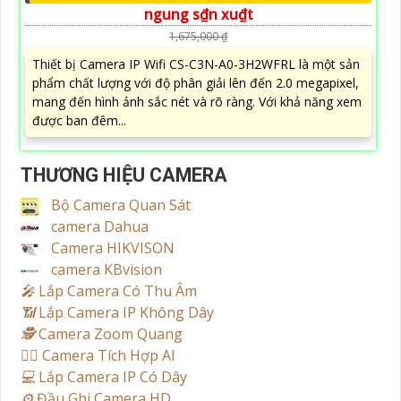
ngung s₫n xu₫t
1,675,000 ₫
Thiết bị Camera IP Wifi CS-C3N-A0-3H2WFRL là một sản
phẩm chất lượng với độ phân giải lên đến 2.0 megapixel,
mang đến hình ảnh sắc nét và rõ ràng. Với khả năng xem
được ban đêm...
THƯƠNG HIỆU CAMERA
Bộ Camera Quan Sát
camera Dahua
Camera HIKVISON
camera KBvision
️🎤️
Lắp Camera Có Thu Âm
📶
Lắp Camera IP Không Dây
🕵️
Camera Zoom Quang
🧛‍♀️
Camera Tích Hợp AI
💻
Lắp Camera IP Có Dây
⚙️
Đầu Ghi Camera HD