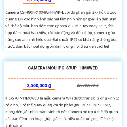
Camera CS-H80f-R100-8G444WKFL với độ phân giải 2K⁺ hỗ trợ zoom
quang 12× cho hình ảnh sắc nét tầm nhìn hồng ngoại lên đến 30m
và chế độ màu ban đêm trong phạm vi 20m quay xoay 360°, tích
hợp đàm thoại hai chiều, còi báo động và đèn chớp, camera giúp
nâng cao an ninh hiệu quả. Đạt chuẩn IP67 có khả năng chống bụi,
nước, đảm bảo hoạt động ổn định trong mọi điều kiện thời tiết
CAMERA IMOU IPC-S7UP-11M0WED
2,500,000 ₫
2,600,000 ₫
IPC-S7UP-11M0WED là mẫu camera WiFi được trang bị 3 ống kính (2
cố định, 1 có thể quay quét) với độ phân giải 3MP + 3MP + 5MP,
mang đến góc nhìn toàn cảnh rõ nét. Camera hỗ trợ 4 chế độ quan
sát ban đêm linh hoạt, giúp giám sát hiệu quả trong mọi điều kiện
ánh sáng