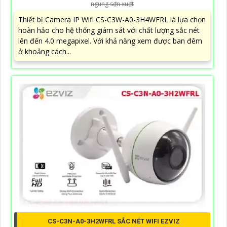
ngung s₫n xu₫t
Thiết bị Camera IP Wifi CS-C3W-A0-3H4WFRL là lựa chọn
hoàn hảo cho hệ thống giám sát với chất lượng sắc nét
lên đến 4.0 megapixel. Với khả năng xem được ban đêm
ở khoảng cách...
CS-C3N-A0-3H2WFRL SẮC NÉT WIFI EZVIZ