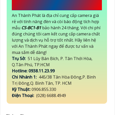
TƯ AN THÀNH PHÁT
An Thành Phát là địa chỉ cung cấp camera giá
rẻ với tính năng đèn và còi báo động tích hợp
mẫu
CS-BC1-B1
bảo hành 24 tháng. Với chi phí
đúng chúng tôi cam kết cung cấp camera chất
lượng và dịch vụ hỗ trợ tốt nhất. Hãy liên hệ
với An Thành Phát ngay để được tư vấn và
mua sắm dễ dàng!
Trụ Sở:
51 Lũy Bán Bích, P. Tân Thới Hòa,
Q.Tân Phú, TP.HCM
Hotline: 0938.11.23.99
Chi Nhánh 1:
445/38 Tân Hòa Đông,P. Bình
Trị Đông,Q. Bình Tân, TP. HCM
Kỹ Thuật:
0906.855.330
Điện Thoại:
(028) 6688.4949