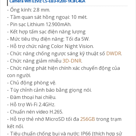
Camera Wifi Ezviz CS-EB3-R200-1K3FL4GA
- Ống kính: 2.8 mm.
- Tầm quan sát hồng ngoại: 10 mét.
- Pin sạc Lithium 12.900mAh.
- Kết hợp tấm sạc điện năng lượng
- Mức tiêu thụ điện năng: Tối đa 5W.
- Hỗ trợ chức năng Color Night Vision.
- Chức năng chống ngược sáng kỹ thuật số
DWDR
.
- Chức năng giảm nhiễu
3D-DNR
.
- Chức năng phát hiện chính xác chuyển động của
con người.
- Chủ động phòng vệ.
- Tùy chỉnh cảnh báo bằng giọng nói.
- Đàm thoại hai chiều.
- Hỗ trợ Wi-Fi 2.4GHz.
- Chuẩn nén video H.265.
- Hỗ trợ thẻ nhớ MicroSD tối đa
256GB
trong trạm
kết nối.
- Tiêu chuẩn chống bụi và nước: IP66 (thích hợp sử