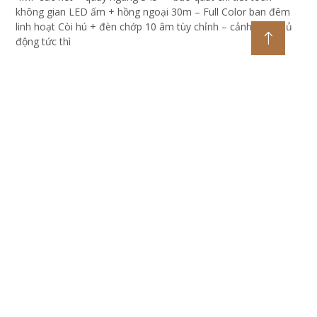
Camera PT Ốp Trần 4MP KBVISION KX-S44P
5%-35%
Liên hệ
4MP sắc nét + quay ngang 345° – bao quát chi tiết toàn
không gian LED ấm + hồng ngoại 30m – Full Color ban đêm
linh hoạt Còi hú + đèn chớp 10 âm tùy chỉnh – cảnh báo chủ
động tức thì