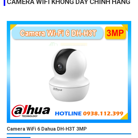
Camera EZVIZ CS-CB1-R100-1K2WF
1,500,000 ₫
1,700,000 ₫
Camera IP Wifi không dây CS-CB1-R100-1K2WF là một lựa
chọn chất lượng với độ phân giải lên đến 2.0 megapixel. Với
khả năng xem rõ ban đêm nhờ hồng ngoại 5m và công nghệ
IP...
CAMERA WIFI KHÔNG DÂY CHÍNH HÃNG