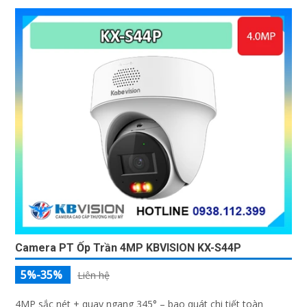
Camera Hikvision DS-2DE4A425IWG1-E
5%-35%
DS-2DE4A425IWG1-E là dòng camera được trang bị ống kính
có thể zoom quang học lên đến 25x, trang bị công nghệ lấy
nét tự động Self-learning, trang bị tính năng Ai nhận diện chính
xác tích hợp AcuSearch khi kết hợp chung với đầu ghi hình,
nhìn ban đêm bằng hồng ngoại 50m