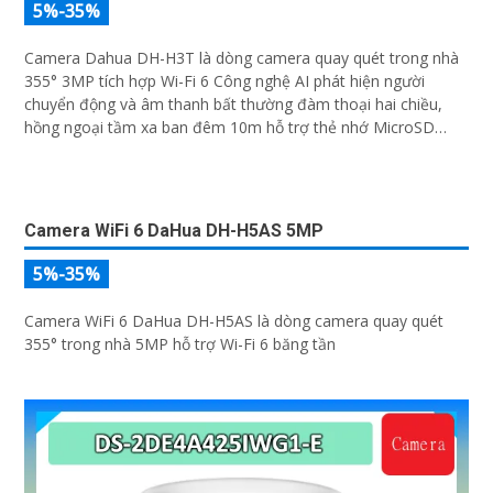
Camera WiFi 6 Dahua DH-H3T 3MP
5%-35%
Camera Dahua DH-H3T là dòng camera quay quét trong nhà
355° 3MP tích hợp Wi-Fi 6 Công nghệ AI phát hiện người
chuyển động và âm thanh bất thường đàm thoại hai chiều,
hồng ngoại tầm xa ban đêm 10m hỗ trợ thẻ nhớ MicroSD
256GB ONVIF và điều khiển từ xa qua ứng dụng DMSS