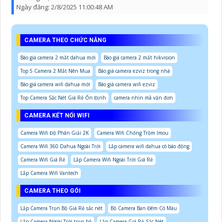
Ngày đăng:
2/8/2025 11:00:48 AM
CAMERA THEO CHỨC NĂNG
Báo giá camera 2 mắt dahua mới
Báo giá camera 2 mắt hikvision
Top 5 Camera 2 Mắt Nên Mua
Báo giá camera ezviz trong nhà
Báo giá camera wifi dahua mới
Báo giá camera wifi ezviz
Top Camera Sắc Nét Giá Rẻ Ổn Định
camera nhìn mã vận đơn
CAMERA KẾT NỐI WIFI
Camera Wifi Độ Phân Giải 2K
Camera Wifi Chống Trộm Imou
Camera Wifi 360 Dahua Ngoài Trời
Lắp camera wifi dahua có báo động
Camera Wifi Giá Rẻ
Lắp Camera Wifi Ngoài Trời Giá Rẻ
Lắp Camera Wifi Vantech
CAMERA THEO GÓI
Lắp Camera Trọn Bộ Giá Rẻ sắc nét
Bộ Camera Ban Đêm Có Màu
Lắp Camera Ngoài Trời trọn bộ
Lắp Camera Giá Rẻ Sắc Nét