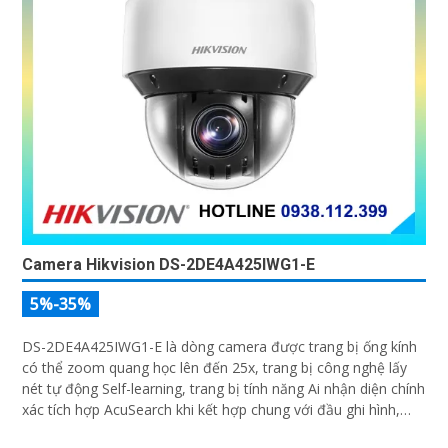
Camera WiFi 6 DaHua DH-H5AS 5MP
5%-35%
Camera WiFi 6 DaHua DH-H5AS là dòng camera quay quét
355° trong nhà 5MP hỗ trợ Wi-Fi 6 băng tần