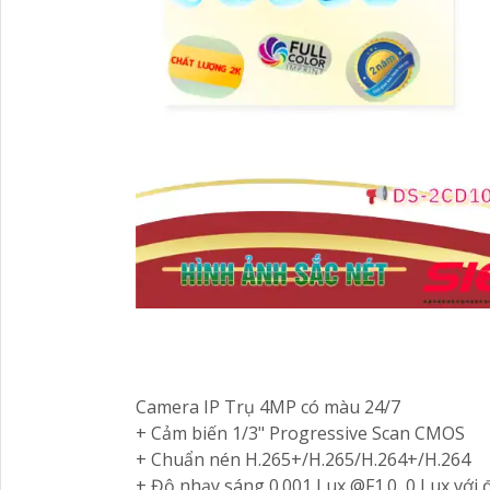
Camera IP Trụ 4MP có màu 24/7
+ Cảm biến 1/3" Progressive Scan CMOS
+ Chuẩn nén H.265+/H.265/H.264+/H.264
+ Độ nhạy sáng 0.001 Lux @F1.0, 0 Lux với 