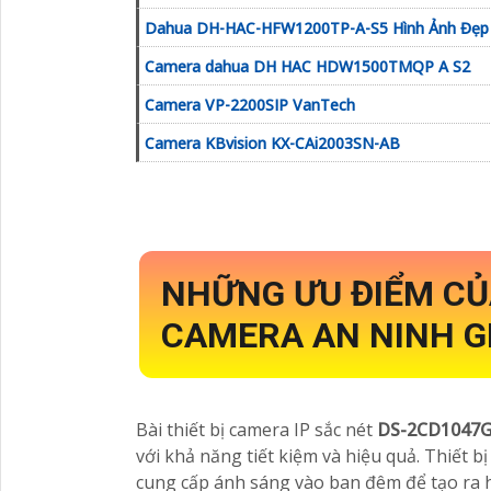
Dahua DH-HAC-HFW1200TP-A-S5 Hình Ảnh Đẹp
Camera dahua DH HAC HDW1500TMQP A S2
Camera VP-2200SIP VanTech
Camera KBvision KX-CAi2003SN-AB
NHỮNG ƯU ĐIỂM C
CAMERA AN NINH GI
Bài thiết bị camera IP sắc nét
DS-2CD1047
với khả năng tiết kiệm và hiệu quả. Thiết
cung cấp ánh sáng vào ban đêm để tạo ra h