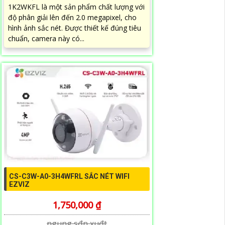
1K2WKFL là một sản phẩm chất lượng với
độ phân giải lên đến 2.0 megapixel, cho
hình ảnh sắc nét. Được thiết kế đúng tiêu
chuẩn, camera này có...
CS-C3W-A0-3H4WFRL SẮC NÉT WIFI
EZVIZ
1,750,000 ₫
ngung s₫n xu₫t