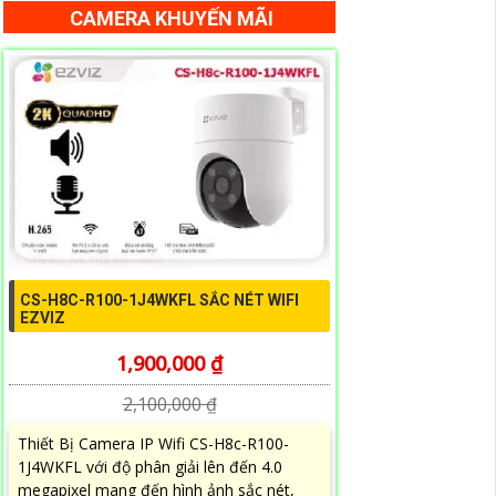
CAMERA KHUYẾN MÃI
CS-H8C-R100-1J4WKFL SẮC NÉT WIFI
EZVIZ
1,900,000 ₫
2,100,000 ₫
Thiết Bị Camera IP Wifi CS-H8c-R100-
1J4WKFL với độ phân giải lên đến 4.0
megapixel mang đến hình ảnh sắc nét,