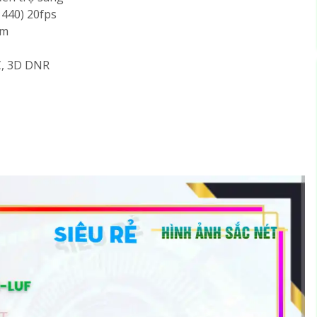
1440) 20fps
0m
C, 3D DNR