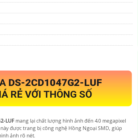
ỦA
DS-2CD1047G2-LUF
Á RẺ VỚI THÔNG SỐ
G2-LUF
mang lại chất lượng hình ảnh đến 4.0 megapixel
 bị này được trang bị công nghệ Hồng Ngoại SMD, giúp
ình ảnh rõ nét.