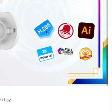
 chạy: