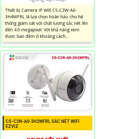
Thiết bị Camera IP Wifi CS-C3W-A0-
3H4WFRL là lựa chọn hoàn hảo cho hệ
thống giám sát với chất lượng sắc nét lên
đến 4.0 megapixel. Với khả năng xem
được ban đêm ở khoảng cách...
CS-C3N-A0-3H2WFRL SẮC NÉT WIFI
EZVIZ
ngung s₫n xu₫t