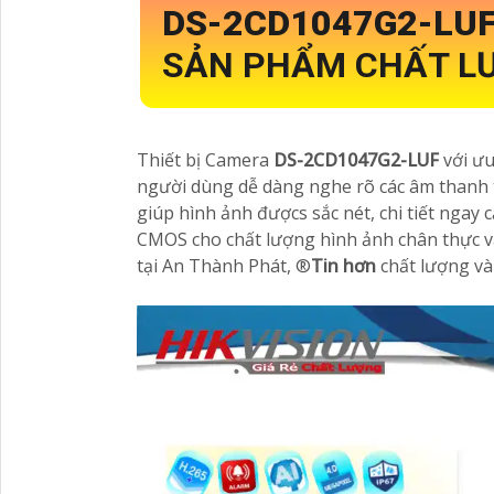
DS-2CD1047G2-LU
SẢN PHẨM CHẤT LƯ
Thiết bị Camera
DS-2CD1047G2-LUF
với ưu
người dùng dễ dàng nghe rõ các âm thanh
giúp hình ảnh đượcs sắc nét, chi tiết ngay
CMOS cho chất lượng hình ảnh chân thực v
tại An Thành Phát, ®️
Tin hơn
chất lượng và 