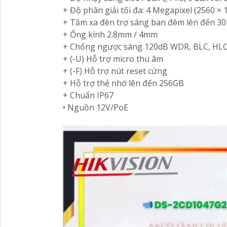
+ Độ phân giải tối đa: 4 Megapixel (2560 × 
+ Tầm xa đèn trợ sáng ban đêm lên đến 3
+ Ống kính 2.8mm / 4mm
+ Chống ngược sáng 120dB WDR, BLC, HL
+ (-U) Hỗ trợ micro thu âm
+ (-F) Hỗ trợ nút reset cứng
+ Hỗ trợ thẻ nhớ lên đến 256GB
+ Chuẩn IP67
• Nguồn 12V/PoE