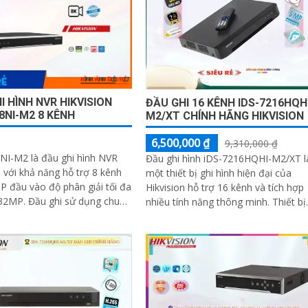
I HÌNH NVR HIKVISION
ĐẦU GHI 16 KÊNH IDS-7216HQH
8NI-M2 8 KÊNH
M2/XT CHÍNH HÃNG HIKVISION
6,500,000 ₫
9,310,000 ₫
NI-M2 là đầu ghi hình NVR
Đầu ghi hình iDS-7216HQHI-M2/XT l
n với khả năng hỗ trợ 8 kênh
một thiết bị ghi hình hiện đại của
P đầu vào độ phân giải tối đa
Hikvision hỗ trợ 16 kênh và tích hợp
i sử dụng chuẩn
nhiều tính năng thông minh. Thiết bị
 ảnh H265+ tương thích với
này nổi bật với khả năng nhận diện...
 ngõ ra HDMI và VGA, hỗ trợ 2
 ổ cứng SATA, mỗi ổ có dung
i đa 16TB