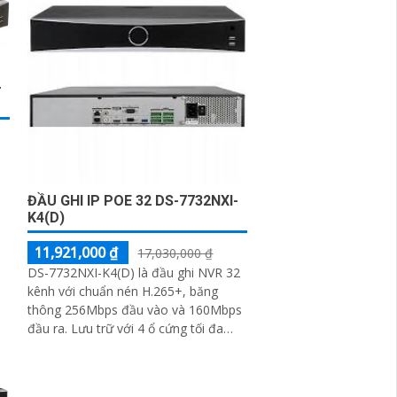
-
ĐẦU GHI IP POE 32 DS-7732NXI-
K4(D)
11,921,000 ₫
17,030,000 ₫
DS-7732NXI-K4(D) là đầu ghi NVR 32
kênh với chuẩn nén H.265+, băng
thông 256Mbps đầu vào và 160Mbps
đầu ra. Lưu trữ với 4 ổ cứng tối đa
10TB mỗi ổ. Hỗ trợ AI thông minh:
nhận...