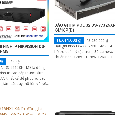
ĐẦU GHI IP POE 32 DS-7732NXI
K4/16P(D)
16,611,000 ₫
23,730,000 ₫
Đầu ghi hình DS-7732NXI-K4/16P-D
I HÌNH IP HIKVISION DS-
I-M8
hỗ trợ quản lý tập trung 32 camera,
chuẩn nén H.265+/H.265/H.264+/H
5%
liên hệ
ON DS-96128NI-M8 là dòng
hình IP cao cấp thuộc Ultra
ược thiết kế để phục vụ các
 giám sát quy mô lớn với yêu
về hiệu năng, độ ổn định và
 lưu trữ dữ liệu dài hạn