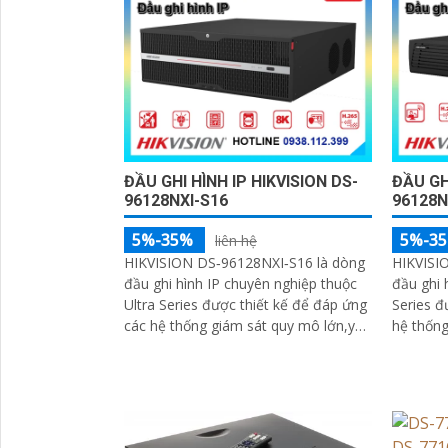
ĐẦU GHI HÌNH IP HIKVISION DS-
ĐẦU GH
96128NXI-S16
96128N
5%-35%
5%-3
liên hệ
HIKVISION DS‑96128NXI‑S16 là dòng
HIKVISI
đầu ghi hình IP chuyên nghiệp thuộc
đầu ghi 
Ultra Series được thiết kế để đáp ứng
Series đ
các hệ thống giám sát quy mô lớn,yêu
hệ thống
cầu xử lý hình ảnh chất lượng cao
cầu cao 
quản lý nhiều camera và lưu trữ hiệu
khả năng
'
quả