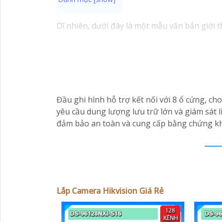
Dĩ nhiên, dưới đây là một mẫu văn bản giới t
Chào quý khách hàng,
Chúng tôi xin trân trọng giới thiệu đến quý v
Với kinh nghiệm lâu năm trong lĩnh vực lắp 
an ninh hiệu quả, đáng tin cậy và tiết kiệm ch
Camera của Hikvision được biết đến là một t
Đầu ghi hình hỗ trợ kết nối với 8 ổ cứng, ch
tiên tiến, camera Hikvision không chỉ
chắc c
yêu cầu dung lượng lưu trữ lớn và giám sát l
Nếu quý vị quan tâm đến việc lắp đặt camera
đảm bảo an toàn và cung cấp bằng chứng khi
vị.
Lắp Camera Hikvision Giá Rẻ