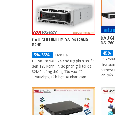
ĐẦU GH
ĐẦU GHI HÌNH IP DS-96128NXI-
DS-760
S24R
45%
5%-35%
Liên Hệ
DS-7608
DS-96128NXI-S24R hỗ trợ ghi hình lên
Hikvisio
đến 128 kênh IP, độ phân giải tối đa
camera I
32MP, băng thông đầu vào đến
lên đến 32MP. Đầu gh
1280Mbps, tích hợp AI nhận diện
nén hình
khuôn mặt, phân tích hình ảnh, tìm
tín hiệu
kiếm thông minh AcuSearch. Xuất
khe cắm
hình qua 4 cổng HDMI (3 cổng 4K, 1
lượng tố
cổng 8K) và 2 VGA