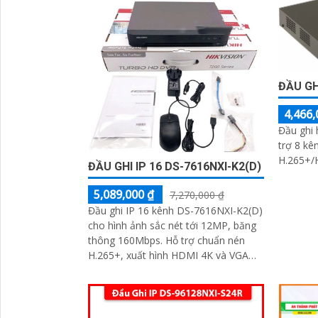
ĐẦU GH
4,466,
Đầu ghi
trợ 8 kê
H.265+/
ĐẦU GHI IP 16 DS-7616NXI-K2(D)
5,089,000 ₫
7,270,000 ₫
Đầu ghi IP 16 kênh DS-7616NXI-K2(D)
cho hình ảnh sắc nét tới 12MP, băng
thông 160Mbps. Hỗ trợ chuẩn nén
H.265+, xuất hình HDMI 4K và VGA
Full HD. Thiết bị tích hợp 2 ổ cứng...