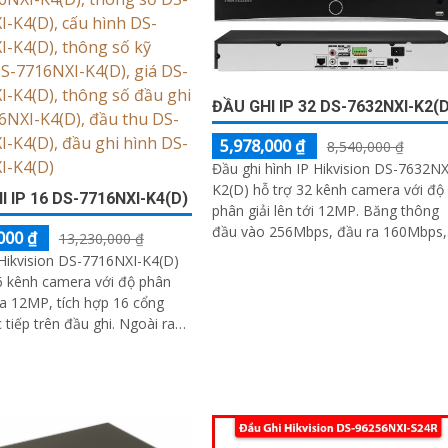
ĐẦU GHI IP 32 DS-7632NXI-K2(D
5,978,000 ₫
8,540,000 ₫
Đầu ghi hình IP Hikvision DS-7632NX
K2(D) hỗ trợ 32 kênh camera với độ
I IP 16 DS-7716NXI-K4(D)
phân giải lên tới 12MP. Băng thông
đầu vào 256Mbps, đầu ra 160Mbps,
000 ₫
13,230,000 ₫
cổng HDMI 4K, VGA Full HD
Hikvision DS-7716NXI-K4(D)
6 kênh camera với độ phân
 đa 12MP, tích hợp 16 cổng
ếp trên đầu ghi. Ngoài ra
ghi này cũng hỗ trợ 4 ổ cứng
0TB/ổ, 16 kênh phát hiện
ương tiện cùng nhận diện
ặt thông minh