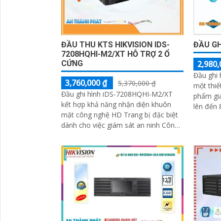
ĐẦU THU KTS HIKVISION IDS-
ĐẦU GH
7208HQHI-M2/XT HỖ TRỢ 2 Ổ
CỨNG
2,980,
Đầu ghi
3,760,000 ₫
5,370,000 ₫
một thiế
Đầu ghi hình iDS-7208HQHI-M2/XT
phẩm giá
kết hợp khả năng nhận diện khuôn
lên đến 
mặt công nghệ HD Trang bị đặc biệt
quản lý 
dành cho việc giám sát an ninh Công
bảo an n
nghệ thông minh tích hợp trong đầu
rộng lớ
ghi này...
lại hình 
dàng nhậ
thu hìn
của iDS
phẩm DV
vào 8 ca
lượng hì