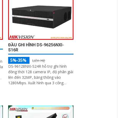
nhận diện khuôn mặt và phát hiện
chuyển động thông minh
ĐẦU GHI HÌNH DS-96256NXI-
S16R
5%-35%
Liên Hệ
ên
DS-96128NXI-S24R hỗ trợ ghi hình
đa
đồng thời 128 camera IP, độ phân giải
lên đến 32MP, băng thông vào
1280Mbps. Xuất hình qua 3 cổng
HDMI 4K và 1 cổng HDMI 8K, cùng 2
VGA Full HD