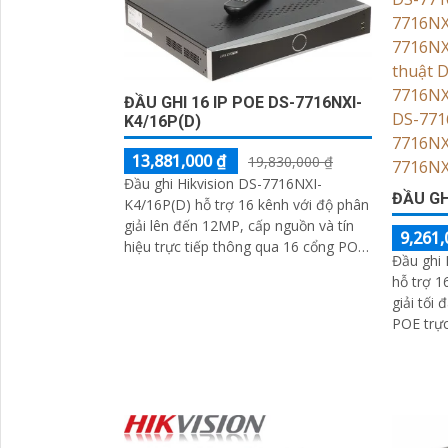
ĐẦU GHI 16 IP POE DS-7716NXI-
K4/16P(D)
13,881,000 ₫
19,830,000 ₫
Đầu ghi Hikvision DS-7716NXI-
ĐẦU GH
K4/16P(D) hỗ trợ 16 kênh với độ phân
giải lên đến 12MP, cấp nguồn và tín
9,261,
hiệu trực tiếp thông qua 16 cổng POE
Đầu ghi 
tích hợp trên đầu ghi. Trang bị 4 khay
hỗ trợ 1
ổ cứng tối đa 10TB/ổ cùng tính năng
giải tối
AI nhận diện khuôn mặt và phát hiện
POE trực ti
người/phương tiện
mẫu đầu 
tối đa 1
người/ph
khuôn m