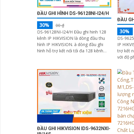
ĐẦU GHI HÌNH DS-96128NI-I24/H
ĐẦU GH
30%
00 ₫
30%
DS-96128NI-I24/H Đầu ghi hinh 128
kênh IP HIKVISION là dòng đầu thu
DS-9625
hình IP HIKVISION. à dòng đầu ghi
IP HIKVI
hình hỗ trợ kết nối tối đa 128 kênh
trợ kết 
camera IP, với độ phân giải 12MP cho
với độ p
chất lượng hình ảnh sắc nét
hình ảnh
hiệu ngõ
ĐẦU GHI HIKVISION IDS-9632NXI-