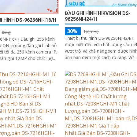
ĐẦU GHI HÌNH HIKVISION DS-
96256NI-I24/H
I HÌNH DS-96256NI-I16/H
30%
Liên Hệ
00 ₫
Thiết bị thu hình DS-96256NI-I24/H
6NI-I16/H Đầu ghi 256 kênh
được biết đến với chất lượng sắc né
SION là dòng đầu ghi hình hỗ
vượt trội và khả năng xem được hìn
nối tối đa 256 kênh camera IP,
ảnh ban đêm một cách rõ ràng. Với
hân giải 12MP cho chất lượng
khả năng lưu trữ 24 HDD và ổ cứng
 sắc nét. Tương thích với tín
RJ45 đến 10TB, thiết bị này được
 ra: 2 HDMI, 1VGA
trang bị công nghệ kết nối hiện đại