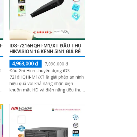
I-
IDS-7216HQHI-M1/XT ĐẦU THU
HIKVISION 16 KÊNH 5IN1 GIÁ RẺ
4,963,000 ₫
7,090,000 ₫
à
Đầu Ghi Hình chuyên dụng iDS-
7216HQHI-M1/XT là giải pháp an ninh
hiệu quả với khả năng nhận diện
khuôn mặt HD và điện năng tiêu thụ
ít. Sản phẩm sử dụng chip Turbo
ACUSENSE tiên tiến, đảm bảo chất
lượng hình ảnh camera sắc nét cả ban
đêm