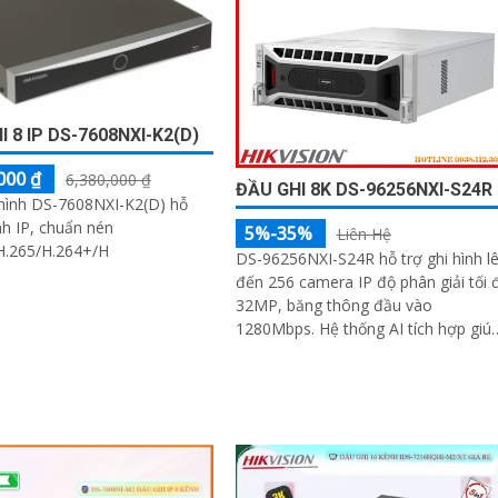
I 8 IP DS-7608NXI-K2(D)
000 ₫
6,380,000 ₫
ĐẦU GHI 8K DS-96256NXI-S24R
 hình DS-7608NXI-K2(D) hỗ
nh IP, chuẩn nén
5%-35%
Liên Hệ
H.265/H.264+/H
DS-96256NXI-S24R hỗ trợ ghi hình l
đến 256 camera IP độ phân giải tối 
32MP, băng thông đầu vào
1280Mbps. Hệ thống AI tích hợp giúp
nhận diện khuôn mặt, bảo vệ chu vi,
truy xuất thông minh AcuSearch