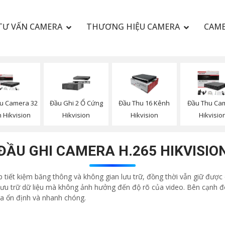
TƯ VẤN CAMERA
THƯƠNG HIỆU CAMERA
CAME
u Camera 32
Đầu Ghi 2 Ổ Cứng
Đầu Thu 16 Kênh
Đầu Thu Ca
 Hikvision
Hikvision
Hikvision
Hikvisio
ĐẦU GHI CAMERA H.265 HIKVISIO
 tiết kiệm băng thông và không gian lưu trữ, đồng thời vẫn giữ được 
ưu trữ dữ liệu mà không ảnh hưởng đến độ rõ của video. Bên cạnh đó,
 ra ổn định và nhanh chóng.