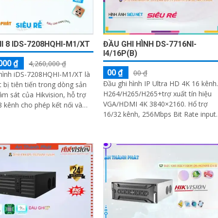
I 8 IDS-7208HQHI-M1/XT
ĐẦU GHI HÌNH DS-7716NI-
I4/16P(B)
000 ₫
4,260,000 ₫
00 ₫
00 ₫
 hình iDS-7208HQHI-M1/XT là
Đầu ghi hình IP Ultra HD 4K 16 kênh.
t bị tiên tiến trong dòng sản
H264/H265/H265+trợ xuất tín hiệu
m sát của Hikvision, hỗ trợ
VGA/HDMI 4K 3840×2160. Hổ trợ
8 kênh cho phép kết nối và
16/32 kênh, 256Mbps Bit Rate input
nhiều camera cùng lúc, đảm
Max(DS-7732NI-I4). Alarm 16 in/4 
inh hiệu quả cho các khu vực
n iDS-7208HQHI-M1/XT mang
ảnh rõ nét, chi tiết, giúp dễ
n diện các đối tượngThiết bị
h HD iDS-7208HQHI-M1/XT
 Technology thuộc dòng sản
R chất lượng cao, hỗ trợ đầu
mera HD, ghi hình 4K, chất
nh ảnh sắc nét.