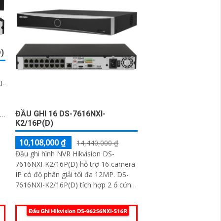
)
I-
ĐẦU GHI 16 DS-7616NXI-
K2/16P(D)
10,108,000 ₫
14,440,000 ₫
Đầu ghi hình NVR Hikvision DS-
7616NXI-K2/16P(D) hỗ trợ 16 camera
IP có độ phân giải tối đa 12MP. DS-
7616NXI-K2/16P(D) tích hợp 2 ổ cứng
(tối đa 10TB/ổ), 16 cổng PoE với tổng
công suất 200W tích hợp sẵn trên đầu
ghi, Cổng HDMI xuất hình 4K, hỗ trợ