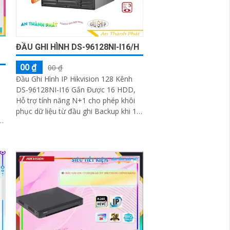
ĐẦU GHI HÌNH DS-96128NI-I16/H
00 ₫
00 ₫
Đầu Ghi Hình IP Hikvision 128 Kênh
DS-96128NI-I16 Gắn Được 16 HDD,
Hỗ trợ tính năng N+1 cho phép khôi
phục dữ liệu từ đầu ghi Backup khi 1
đầu ghi trong mạng bị mất kết nối.
out
Hỗ...