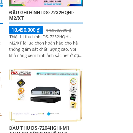
ĐẦU GHI HÌNH IDS-7232HQHI-
M2/XT
10,450,000 ₫
14,960,000 ₫
Thiết bị thu hình iDS-7232HQHI-
M2/XT là lựa chọn hoàn hảo cho hệ
t
thống giám sát chất lượng cao. Với
h
khả năng xem hình ảnh sắc nét ở độ
phân giải Ultra 4k lite và khả năng
quan...
ĐẦU THU DS-7204HGHI-M1