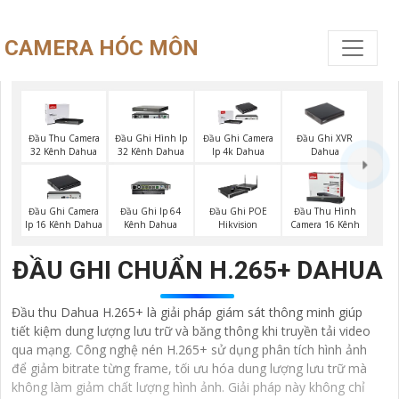
CAMERA HÓC MÔN
Đầu Ghi XVR
Đầu Thu Camera
Đầu Ghi Hình Ip
Đầu Ghi Camera
Dahua
32 Kênh Dahua
32 Kênh Dahua
Ip 4k Dahua
Đầu Ghi Camera
Đầu Ghi Ip 64
Đầu Ghi POE
Đầu Thu Hình
Ip 16 Kênh Dahua
Kênh Dahua
Hikvision
Camera 16 Kênh
ĐẦU GHI CHUẨN H.265+ DAHUA
Đầu thu Dahua H.265+ là giải pháp giám sát thông minh giúp
tiết kiệm dung lượng lưu trữ và băng thông khi truyền tải video
qua mạng. Công nghệ nén H.265+ sử dụng phân tích hình ảnh
để giảm bitrate từng frame, tối ưu hóa dung lượng lưu trữ mà
không làm giảm chất lượng hình ảnh. Giải pháp này không chỉ