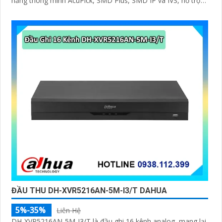
năng thông minh AcuPick, SMD Plus, SMD IP và IVS, hỗ trợ
phát hiện và nhận diện khuôn mặt, tối ưu giám sát và báo
động giả
ĐẦU THU DH-XVR5216AN-5M-I3/T DAHUA
5%-35%
Liên Hệ
DH-XVR5216AN-5M-I3/T là đầu ghi 16 kênh analog, mang lại