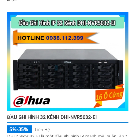
ĐẦU GHI HÌNH 32 KÊNH DHI-NVR5032-EI
5%-35%
Liên Hệ
DHI-NVR5032-EI là một đầu ghi hình IP mạnh mẽ, quản lý 32