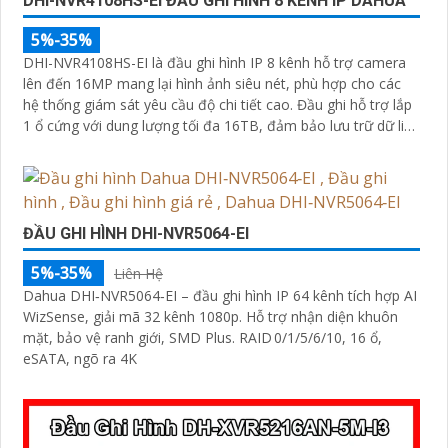
DHI-NVR4108HS-EI ĐẦU GHI HÌNH 8 KÊNH IP DAHUA
5%-35%
DHI-NVR4108HS-EI là đầu ghi hình IP 8 kênh hỗ trợ camera
lên đến 16MP mang lại hình ảnh siêu nét, phù hợp cho các
hệ thống giám sát yêu cầu độ chi tiết cao. Đầu ghi hỗ trợ lắp
1 ổ cứng với dung lượng tối đa 16TB, đảm bảo lưu trữ dữ liệu
ổn định và dài hạn
ĐẦU GHI HÌNH DHI-NVR5064-EI
5%-35%
Liên Hệ
Dahua DHI‑NVR5064‑EI – đầu ghi hình IP 64 kênh tích hợp AI
WizSense, giải mã 32 kênh 1080p. Hỗ trợ nhận diện khuôn
mặt, bảo vệ ranh giới, SMD Plus. RAID 0/1/5/6/10, 16 ổ,
eSATA, ngõ ra 4K