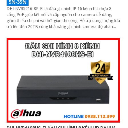
5%-35%
DHI-NVR5216-8P-EI là đầu ghi hình IP 16 kênh tích hợp 8
cổng PoE giúp kết nối và cấp nguồn cho camera dễ dàng,
giảm thiểu chi phí và thời gian thi công. Hỗ trợ dung lượng lưu
trữ lên đến 20TB cùng khả năng ghi hình camera độ phân
giải 32MP, đầu ghi mang đến chất lượng hình ảnh siêu nét và
khả năng lưu trữ vượt trội hiệu suất mạnh mẽ, tính năng linh
hoạt và mức giá cạnh tranh