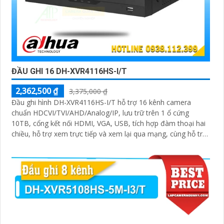
ĐẦU GHI 16 DH-XVR4116HS-I/T
2,362,500 ₫
3,375,000 ₫
Đầu ghi hình DH-XVR4116HS-I/T hỗ trợ 16 kênh camera
chuẩn HDCVI/TVI/AHD/Analog/IP, lưu trữ trên 1 ổ cứng
10TB, cổng kết nối HDMI, VGA, USB, tích hợp đàm thoại hai
chiều, hỗ trợ xem trực tiếp và xem lại qua mạng, cùng hỗ trợ
điều khiển quay quét 3D thông minh.