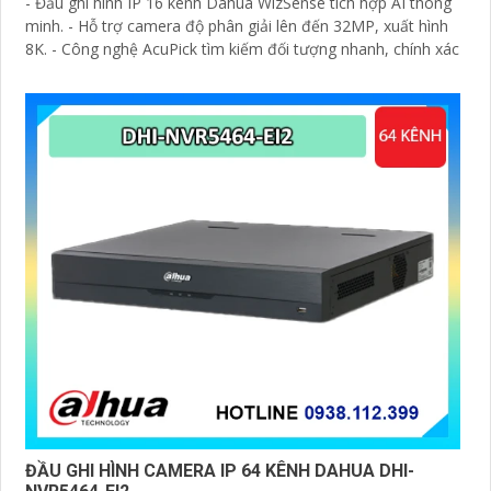
- Đầu ghi hình IP 16 kênh Dahua WizSense tích hợp AI thông
minh. - Hỗ trợ camera độ phân giải lên đến 32MP, xuất hình
8K. - Công nghệ AcuPick tìm kiếm đối tượng nhanh, chính xác
ĐẦU GHI HÌNH CAMERA IP 64 KÊNH DAHUA DHI-