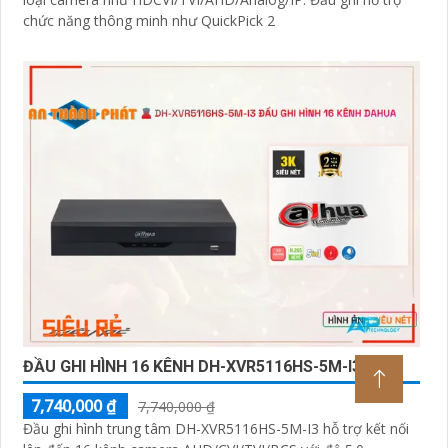
chức năng thông minh như QuickPick 2
ĐẦU GHI HÌNH 16 KÊNH DH-XVR5116HS-5M-I3 5MP
7,740,000 ₫
7,740,000 ₫
Đầu ghi hình trung tâm DH-XVR5116HS-5M-I3 hỗ trợ kết nối