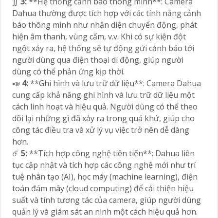
∬
3:
**Hệ thống cảnh báo thông minh**: Camera
Dahua thường được tích hợp với các tính năng cảnh
báo thông minh như nhận diện chuyển động, phát
hiện âm thanh, vùng cấm, v.v. Khi có sự kiện đột
ngột xảy ra, hệ thống sẽ tự động gửi cảnh báo tới
người dùng qua điện thoại di động, giúp người
dùng có thể phản ứng kịp thời.
📣
4:
**Ghi hình và lưu trữ dữ liệu**: Camera Dahua
cung cấp khả năng ghi hình và lưu trữ dữ liệu một
cách linh hoạt và hiệu quả. Người dùng có thể theo
dõi lại những gì đã xảy ra trong quá khứ, giúp cho
công tác điều tra và xử lý vụ việc trở nên dễ dàng
hơn.
☄️
5:
**Tích hợp công nghệ tiên tiến**: Dahua liên
tục cập nhật và tích hợp các công nghệ mới như trí
tuệ nhân tạo (AI), học máy (machine learning), điện
toán đám mây (cloud computing) để cải thiện hiệu
suất và tính tương tác của camera, giúp người dùng
quản lý và giám sát an ninh một cách hiệu quả hơn.