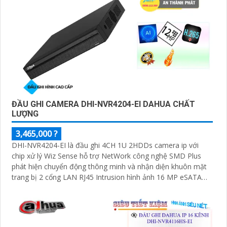
ĐẦU GHI CAMERA DHI-NVR4204-EI DAHUA CHẤT
LƯỢNG
3,465,000 ?
DHI-NVR4204-EI là đầu ghi 4CH 1U 2HDDs camera ip với
chip xử lý Wiz Sense hỗ trợ NetWork công nghệ SMD Plus
phát hiện chuyển động thông minh và nhận diện khuôn mặt
trang bị 2 cổng LAN RJ45 Intrusion hình ảnh 16 MP eSATA
ONVIF quản lý IP từ xa.