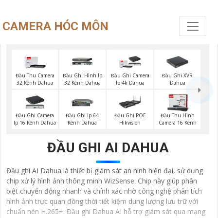
CAMERA HÓC MÔN
Đầu Ghi XVR
Đầu Thu Camera
Đầu Ghi Hình Ip
Đầu Ghi Camera
Dahua
32 Kênh Dahua
32 Kênh Dahua
Ip 4k Dahua
Đầu Ghi Camera
Đầu Ghi Ip 64
Đầu Ghi POE
Đầu Thu Hình
Ip 16 Kênh Dahua
Kênh Dahua
Hikvision
Camera 16 Kênh
ĐẦU GHI AI DAHUA
Đầu ghi AI Dahua là thiết bị giám sát an ninh hiện đại, sử dụng
chip xử lý hình ảnh thông minh WizSense. Chip này giúp phân
biệt chuyển động nhanh và chính xác nhờ công nghệ phân tích
hình ảnh trực quan đồng thời tiết kiệm dung lượng lưu trữ với
chuẩn nén H.265+. Đầu ghi Dahua AI hỗ trợ giám sát qua mạng