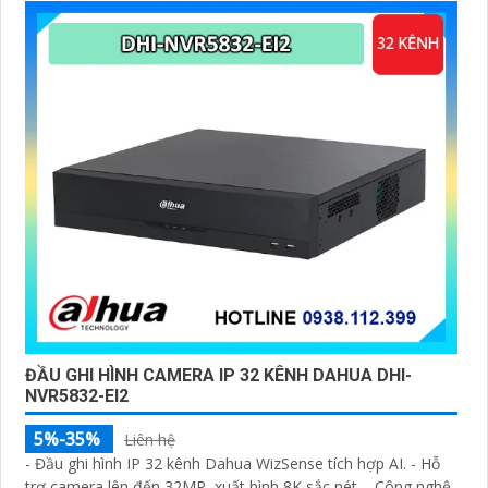
ĐẦU GHI HÌNH CAMERA IP 32 KÊNH DAHUA DHI-
NVR5832-EI2
5%-35%
Liên hệ
- Đầu ghi hình IP 32 kênh Dahua WizSense tích hợp AI. - Hỗ
trợ camera lên đến 32MP, xuất hình 8K sắc nét. - Công nghệ