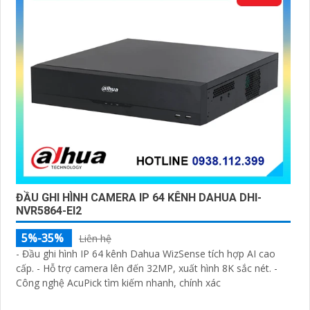
camera Dahua giá rẻ, bạn có thể tham khảo trên các
website thương mại điện tử hoặc tại các cửa hàng điện
tử.
Hy vọng rằng những thông tin trên sẽ giúp bạn chọn
lựa được Camera Dahua chính hãng, giá rẻ và chất
lượng. Nếu bạn có thêm câu hỏi hoặc cần tư vấn thêm,
đừng ngần ngại để lại Cung cấp cho công trình biết.
ĐẦU GHI HÌNH CAMERA IP 64 KÊNH DAHUA DHI-
NVR5864-EI2
5%-35%
Liên hệ
- Đầu ghi hình IP 64 kênh Dahua WizSense tích hợp AI cao
cấp. - Hỗ trợ camera lên đến 32MP, xuất hình 8K sắc nét. -
Công nghệ AcuPick tìm kiếm nhanh, chính xác
'