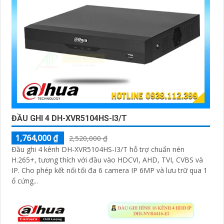
ĐẦU GHI 4 DH-XVR5104HS-I3/T
1,764,000 ₫
2,520,000 ₫
Đầu ghi 4 kênh DH-XVR5104HS-I3/T hỗ trợ chuẩn nén
H.265+, tương thích với đầu vào HDCVI, AHD, TVI, CVBS và
IP. Cho phép kết nối tối đa 6 camera IP 6MP và lưu trữ qua 1
ổ cứng...