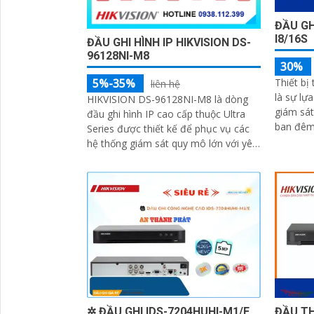
ĐẦU GH
I8/16S
ĐẦU GHI HÌNH IP HIKVISION DS-
96128NI-M8
30%
Thiết bị
5%-35%
liên hệ
là sự lự
HIKVISION DS-96128NI-M8 là dòng
giám sát
đầu ghi hình IP cao cấp thuộc Ultra
ban đêm. Với khả năng xem hìn
Series được thiết kế để phục vụ các
nét và lư
hệ thống giám sát quy mô lớn với yêu
cầu cao về hiệu năng, độ ổn định và
khả năng lưu trữ dữ liệu dài hạn
✲ ĐẦU GHI IDS-7204HUHI-M1/E
ĐẦU TH