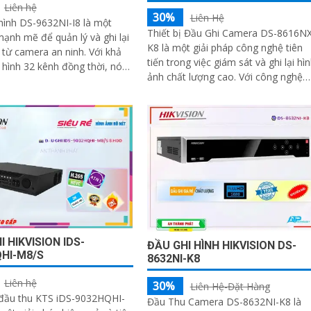
Liên hệ
30%
Liên Hệ
hình DS-9632NI-I8 là một
Thiết bị Đầu Ghi Camera DS-8616NX
 mạnh mẽ để quản lý và ghi lại
K8 là một giải pháp công nghệ tiên
ừ camera an ninh. Với khả
tiến trong việc giám sát và ghi lại hì
 hình 32 kênh đồng thời, nó
ảnh chất lượng cao. Với công nghệ
 người dùng giám sát và
hình ảnh sắt nét, thiết bị cho phép
hiều vị trí từ xa
quan sát rõ nét ngay cả trong điều
kiện ánh sáng kém
I HIKVISION IDS-
ĐẦU GHI HÌNH HIKVISION DS-
HI-M8/S
8632NI-K8
Liên hệ
30%
Liên Hệ-Đặt Hàng
 đầu thu KTS iDS-9032HQHI-
Đầu Thu Camera DS-8632NI-K8 là