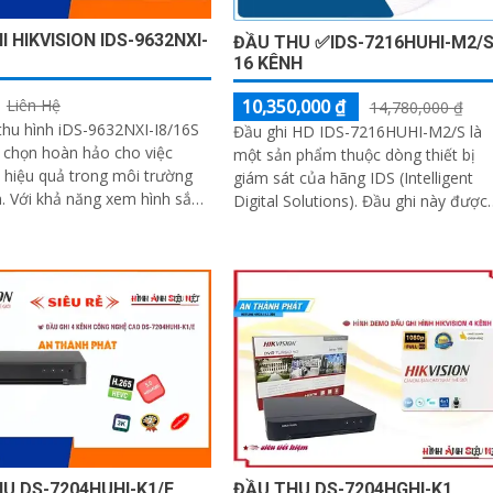
I HIKVISION IDS-9632NXI-
ĐẦU THU ✅IDS-7216HUHI-M2/
16 KÊNH
10,350,000 ₫
Liên Hệ
14,780,000 ₫
 thu hình iDS-9632NXI-I8/16S
Đầu ghi HD IDS-7216HUHI-M2/S là
a chọn hoàn hảo cho việc
một sản phẩm thuộc dòng thiết bị
 hiệu quả trong môi trường
giám sát của hãng IDS (Intelligent
h sắc
Digital Solutions). Đầu ghi này được
u trữ dữ liệu lên đến 10TB...
thiết kế để hỗ trợ việc ghi lại và quả
lý hình ảnh từ các camera giám sát
trong hệ thống an ninh
U DS-7204HUHI-K1/E
ĐẦU THU DS-7204HGHI-K1