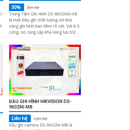
30%
liên hệ
I-
Trung Tâm Ghi Hình DS-8632NXI-K8
là một Đầu ghi chất lượng với khả
nh
năng ghi hình ban đêm rõ nét. Với 8 ổ
cứng, nó cung cấp khả năng lưu trữ
lớn, phù hợp với các hệ thống giám
sát quy mô lớn
ĐẦU GHI HÌNH HIKVISION DS-
9632NI-M8
Liên hệ
Liên hệ
Đầu ghi camera DS-9632NI-M8 là