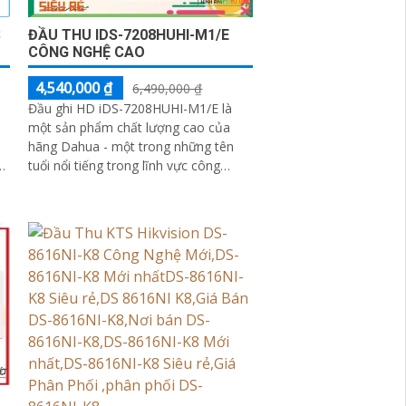
S
ĐẦU THU IDS-7208HUHI-M1/E
CÔNG NGHỆ CAO
4,540,000 ₫
6,490,000 ₫
Đầu ghi HD iDS-7208HUHI-M1/E là
một sản phẩm chất lượng cao của
hãng Dahua - một trong những tên
tuổi nổi tiếng trong lĩnh vực công
n
nghệ an ninh. Với độ phân giải cao,
đầu ghi...