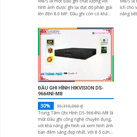
M8/S là một Đầu ghi chất lượng với
M8/S là 
hình ảnh được ghi lại đạt độ phân giải
ích cho việ
lên đến 8.0 MP. Đầu ghi còn có khả
năng tiế
năng kết nối đến 16 camera IP, giúp...
HYBRID k
ĐẦU GHI HÌNH HIKVISION DS-
9664NI-M8
30%
55,310,000 ₫
Trung Tâm Ghi Hình DS-9664NI-M8 là
một Đầu ghi công nghệ chuyên dụng,
với khả năng ghi hình và xem hình ảnh
ban đêm sáng đẹp nhất. Với 8 ổ cứng,