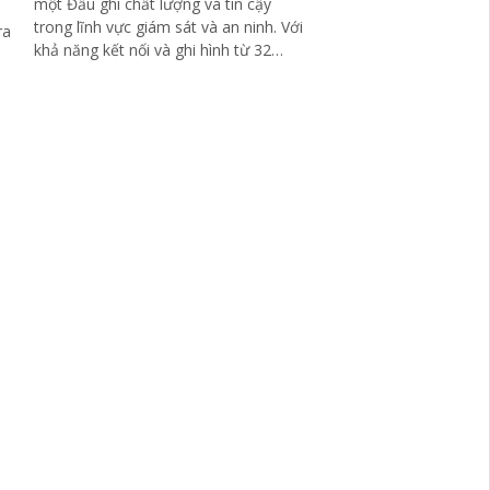
một Đầu ghi chất lượng và tin cậy
trong lĩnh vực giám sát và an ninh. Với
ra
khả năng kết nối và ghi hình từ 32
camera, bộ đầu ghi này đáp ứng mọi
nhu cầu quan sát và ghi lại hình ảnh