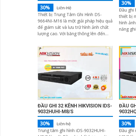
30%
30%
Liên Hệ
Đầu ghi 
Thiết bị Trung Tâm Ghi Hình DS-
thiết bị
9664NI-M16 là một giải pháp hiệu quả
hình ảnh t
để giám sát và lưu trữ hình ảnh chất
năng ghi
lượng cao. Với băng thông lên đến
cho phép
400Mbps, thiết bị đảm bảo khả năng
quản lý n
xử lý dữ liệu nhanh chóng và mượt
mà
ĐẦU GHI 32 KÊNH HIKVISION IDS-
ĐẦU GH
9032HUHI-M8/S
9032HQ
30%
30%
Liên hệ
Trung tâm ghi hình iDS-9032HUHI-
Đầu ghi