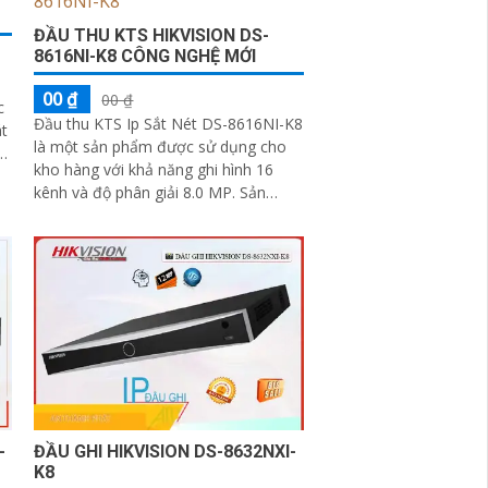
ĐẦU THU KTS HIKVISION DS-
8616NI-K8 CÔNG NGHỆ MỚI
00 ₫
00 ₫
c
Đầu thu KTS Ip Sắt Nét DS-8616NI-K8
là một sản phẩm được sử dụng cho
kho hàng với khả năng ghi hình 16
kênh và độ phân giải 8.0 MP. Sản
phẩm này có chất lượng hình ảnh
không...
-
ĐẦU GHI HIKVISION DS-8632NXI-
K8