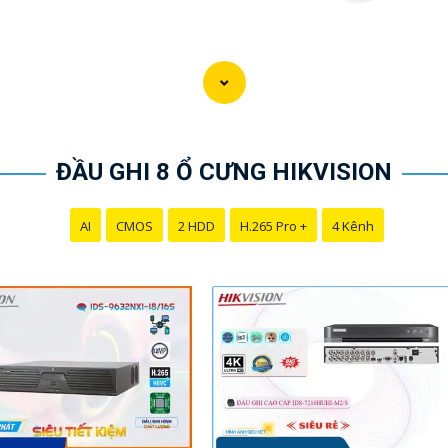
ĐẦU GHI 8 Ổ CƯNG HIKVISION
AI
CMOS
2 HDD
H.265 Pro +
4 Kênh