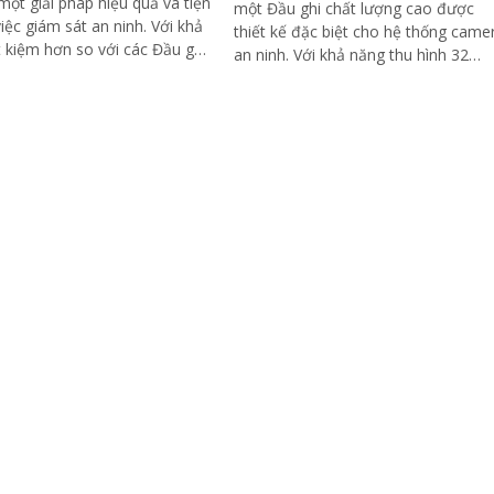
một giải pháp hiệu quả và tiện
một Đầu ghi chất lượng cao được
c giám sát an ninh. Với khả
thiết kế đặc biệt cho hệ thống came
t kiệm hơn so với các Đầu ghi
an ninh. Với khả năng thu hình 32
hác,...
kênh với độ phân giải cao, nó giúp
quan sát và ghi lại hình ảnh chất
lượng cực kỳ sắc nét