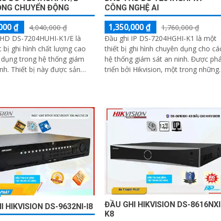
ỘNG CHUYỂN ĐỘNG
CÔNG NGHỆ AI
000 ₫
1,350,000 ₫
4,040,000 ₫
1,760,000 ₫
 HD DS-7204HUHI-K1/E là
Đầu ghi IP DS-7204HGHI-K1 là một
t bị ghi hình chất lượng cao
thiết bị ghi hình chuyên dụng cho cá
 dụng trong hệ thống giám
hệ thống giám sát an ninh. Được phát
y được sản
triển bởi Hikvision, một trong những
 hãng Hikvision, một trong
nhà sản xuất hàng đầu trong lĩnh...
hà cung cấp hàng đầu trong
 giám sát an ninh
ĐẦU GHI HIKVISION DS-8616NXI
I HIKVISION DS-9632NI-I8
K8