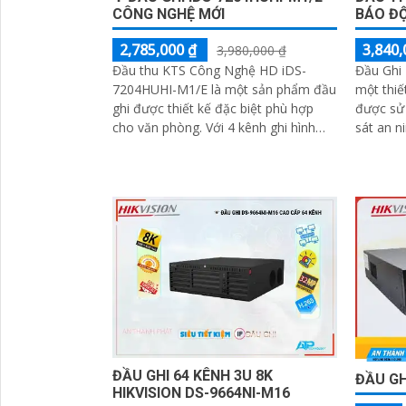
CÔNG NGHỆ MỚI
BÁO Đ
2,785,000 ₫
3,840,
3,980,000 ₫
Đầu thu KTS Công Nghệ HD iDS-
Đầu Ghi
7204HUHI-M1/E là một sản phẩm đầu
một thiế
ghi được thiết kế đặc biệt phù hợp
được sử
cho văn phòng. Với 4 kênh ghi hình
sát an ninh. Thiết bị nà
chất lượng hình ảnh 2
xuất bởi
những n
lĩnh vực
ĐẦU GHI 64 KÊNH 3U 8K
ĐẦU GH
HIKVISION DS-9664NI-M16