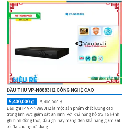
tốt và hỗ trợ khách hàng chu đáo. Đội ngũ nhân viên kỹ
thuật chuyên nghiệp của Vantech sẽ giúp bạn lựa chọn
giải pháp camera phù hợp với nhu cầu và ngân sách
của bạn.
Nếu bạn đang tìm kiếm một giải pháp giám sát an ninh
tốt cho ngôi nhà hoặc doanh nghiệp của mình, Camera
Vantech Việt Nam là một lựa chọn hàng đầu mà bạn có
thể tin tưởng.
ĐẦU THU VP-N8883H2 CÔNG NGHỆ CAO
5,400,000 ₫
5,400,000 ₫
'
Đầu ghi IP VP-N8883H2 là một sản phẩm chất lượng cao
trong lĩnh vực giám sát an ninh. Với khả năng hỗ trợ 16 kênh
ghi hình đồng thời, đầu ghi này mang đến khả năng giám sát
tối đa cho người dùng