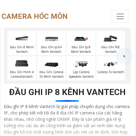
CAMERA HÓC MÔN
Đầu Ghi 8 Kênh
Đầu Ghi Ip 64
Đầu Ghi Ip 8
Đầu Ghi PoE
Vantech
Kênh Vantech
Kênh Vantech
Vantech
Đầu Ghi Hình 4
Đầu Ghi Camera
Lắp Camera
Camera To Vantech
CameraVantech
16 Kênh Vantech
Speedom Vantech
ĐẦU GHI IP 8 KÊNH VANTECH
Đầu ghi IP 8 kênh Vantech là giải pháp chuyên dụng cho camera
IP, cho phép kết nối tối đa 8 địa chỉ IP camera của các hãng
khác nhau, nhờ công nghệ ONVIF. Đây là sản phẩm giá rẻ lý
tưởng cho các dự án công trình và giám sát an ninh dân dụng.
Đầu ghi hỗ trợ chất lượng hình ảnh sắc nét và ổn định, tích hợp