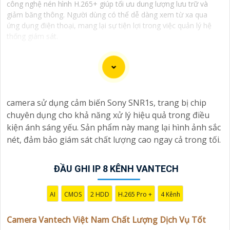
công nghệ nén hình H.265+ giúp tối ưu dung lượng lưu trữ và
giảm băng thông. Người dùng có thể dễ dàng xem từ xa qua
ứng dụng điện thoại, mang lại sự tiện lợi trong việc quản lý hệ
thống giám sát.
Camera Vantech là một thương hiệu camera an ninh
camera sử dụng cảm biến Sony SNR1s, trang bị chip
hàng đầu tại Việt Nam, chúng được thiết kế với công
chuyên dụng cho khả năng xử lý hiệu quả trong điều
nghệ hiện đại và chất lượng cao để khẳng định an ninh
kiện ánh sáng yếu. Sản phẩm này mang lại hình ảnh sắc
và giám sát tốt cho ngôi nhà, cửa hàng, văn phòng
nét, đảm bảo giám sát chất lượng cao ngay cả trong tối.
hoặc doanh nghiệp của bạn.
Vantech Việt Nam cung cấp các dòng sản phẩm camera
giám sát chất lượng cao như camera IP, camera HD-
ĐẦU GHI IP 8 KÊNH VANTECH
TVI, camera AHD, camera wifi, camera thông minh, và
nhiều hơn nữa. Các sản phẩm của Vantech được sản
AI
CMOS
2 HDD
H.265 Pro +
4 Kênh
xuất theo tiêu chuẩn chất lượng cao, đáng tin cậy và dễ
sử dụng.
Camera Vantech Việt Nam Chất Lượng Dịch Vụ Tốt
Điểm mạnh của Camera Vantech là chất lượng dịch vụ