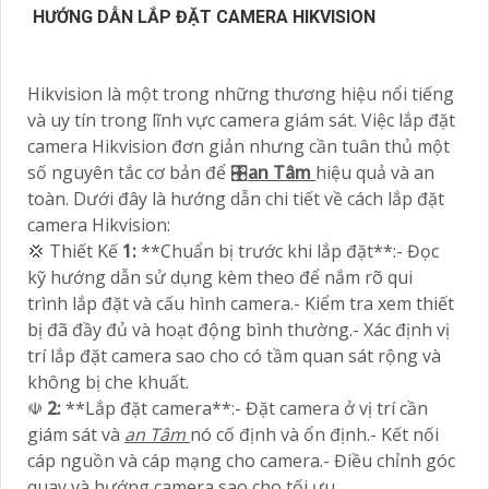
HƯỚNG DẪN LẮP ĐẶT CAMERA HIKVISION
Hikvision là một trong những thương hiệu nổi tiếng
và uy tín trong lĩnh vực camera giám sát. Việc lắp đặt
camera Hikvision đơn giản nhưng cần tuân thủ một
số nguyên tắc cơ bản để 🎛
an Tâm
hiệu quả và an
toàn. Dưới đây là hướng dẫn chi tiết về cách lắp đặt
camera Hikvision:
💢 Thiết Kế
1:
**Chuẩn bị trước khi lắp đặt**:- Đọc
kỹ hướng dẫn sử dụng kèm theo để nắm rõ qui
trình lắp đặt và cấu hình camera.- Kiểm tra xem thiết
bị đã đầy đủ và hoạt động bình thường.- Xác định vị
trí lắp đặt camera sao cho có tầm quan sát rộng và
không bị che khuất.
☫
2:
**Lắp đặt camera**:- Đặt camera ở vị trí cần
giám sát và
an Tâm
nó cố định và ổn định.- Kết nối
cáp nguồn và cáp mạng cho camera.- Điều chỉnh góc
quay và hướng camera sao cho tối ưu.