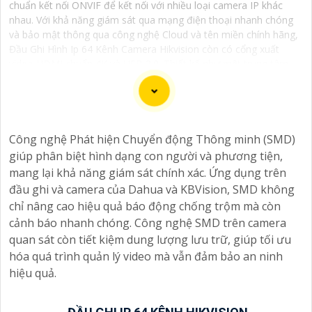
chuẩn kết nối ONVIF để kết nối với nhiều loại camera IP khác
nhau. Với khả năng giám sát qua mạng điện thoại nhanh chóng
và bảo mật thông qua công nghệ Cloud và tên miền chính hãng,
Đầu Ghi Hình Ip 64 Kênh Camera Hikvision còn có cổng xuất
video HDMI chuẩn 4K và USB 3.0. Thiết kế như một trung tâm
điều khiển đầu ghi 64 kênh Hikvision mang đến khả năng kết nối
đồng thời với 64 camera IP đảm bảo hiệu suất cao trong việc
quản lý hệ thống camera an ninh.
Công nghệ Phát hiện Chuyển động Thông minh (SMD)
giúp phân biệt hình dạng con người và phương tiện,
mang lại khả năng giám sát chính xác. Ứng dụng trên
Dĩ nhiên, dưới đây là một mẫu văn bản giới thiệu dành
đầu ghi và camera của Dahua và KBVision, SMD không
cho dự án lắp đặt camera Hikvision giá rẻ và chuyên
chỉ nâng cao hiệu quả báo động chống trộm mà còn
nghiệp:
cảnh báo nhanh chóng. Công nghệ SMD trên camera
quan sát còn tiết kiệm dung lượng lưu trữ, giúp tối ưu
Chào quý khách hàng,
hóa quá trình quản lý video mà vẫn đảm bảo an ninh
Chúng tôi xin trân trọng giới thiệu đến quý vị dịch vụ
hiệu quả.
lắp đặt camera Hikvision giá rẻ và chuyên nghiệp cho
dự án của quý vị.