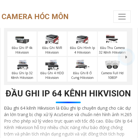
CAMERA HÓC MÔN
Đầu Ghi IP 4k
Đầu Ghi NVR
Đầu Ghi Hình Ip
Đầu Thu Camera
Hikvision
Hikvision
4 Hikvision
32 Kênh Hikvision
Đầu Ghi Ip 32
Đầu Ghi 4 HDD
Đầu Ghi 8 Ổ
Camera Full Hd
Kênh Hikvision
Hikvision
Cưng Hikvision
1080P
ĐẦU GHI IP 64 KÊNH HIKVISION
Đầu ghi 64 kênh Hikvision là Đầu ghi Ip chuyên dụng cho các dự
án lớn trang bị chip xử lý AcuSense và chuẩn nén hình ảnh H.265
Pro cho phép xử lý video trực quan với tốc độ cao. Đầu Ghi Ip 64
Kênh Hikvision hỗ trợ nhiều chức năng như báo động chống
trộm và phân tích nhận dạng người và vật đồng thời tích hợp