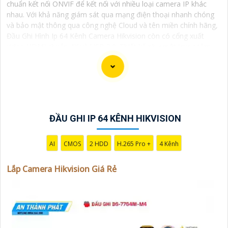
chuẩn kết nối ONVIF để kết nối với nhiều loại camera IP khác
nhau. Với khả năng giám sát qua mạng điện thoại nhanh chóng
và bảo mật thông qua công nghệ Cloud và tên miền chính hãng,
Đầu Ghi Hình Ip 64 Kênh Camera Hikvision còn có cổng xuất
video HDMI chuẩn 4K và USB 3.0. Thiết kế như một trung tâm
điều khiển đầu ghi 64 kênh Hikvision mang đến khả năng kết nối
đồng thời với 64 camera IP đảm bảo hiệu suất cao trong việc
quản lý hệ thống camera an ninh.
ĐẦU GHI IP 64 KÊNH HIKVISION
Dĩ nhiên, dưới đây là một mẫu văn bản giới thiệu dành
cho dự án lắp đặt camera Hikvision giá rẻ và chuyên
AI
CMOS
2 HDD
H.265 Pro +
4 Kênh
nghiệp:
Lắp Camera Hikvision Giá Rẻ
Chào quý khách hàng,
Chúng tôi xin trân trọng giới thiệu đến quý vị dịch vụ
lắp đặt camera Hikvision giá rẻ và chuyên nghiệp cho
dự án của quý vị.