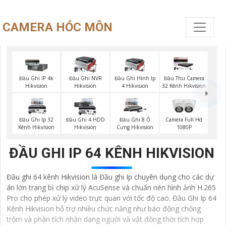
CAMERA HÓC MÔN
Đầu Ghi IP 4k
Đầu Ghi NVR
Đầu Ghi Hình Ip
Đầu Thu Camera
Hikvision
Hikvision
4 Hikvision
32 Kênh Hikvision
Đầu Ghi Ip 32
Đầu Ghi 4 HDD
Đầu Ghi 8 Ổ
Camera Full Hd
Kênh Hikvision
Hikvision
Cưng Hikvision
1080P
ĐẦU GHI IP 64 KÊNH HIKVISION
Đầu ghi 64 kênh Hikvision là Đầu ghi Ip chuyên dụng cho các dự
án lớn trang bị chip xử lý AcuSense và chuẩn nén hình ảnh H.265
Pro cho phép xử lý video trực quan với tốc độ cao. Đầu Ghi Ip 64
Kênh Hikvision hỗ trợ nhiều chức năng như báo động chống
trộm và phân tích nhận dạng người và vật đồng thời tích hợp