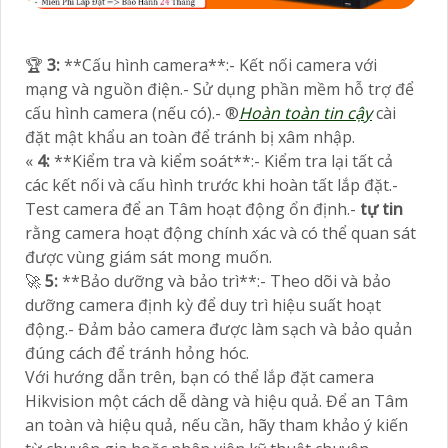
️🏆
3:
**Cấu hình camera**:- Kết nối camera với
mạng và nguồn điện.- Sử dụng phần mềm hỗ trợ để
cấu hình camera (nếu có).- ®️
Hoàn toàn tin cậy
cài
đặt mật khẩu an toàn để tránh bị xâm nhập.
«
4:
**Kiểm tra và kiểm soát**:- Kiểm tra lại tất cả
các kết nối và cấu hình trước khi hoàn tất lắp đặt.-
Test camera để an Tâm hoạt động ổn định.-
tự tin
rằng camera hoạt động chính xác và có thể quan sát
được vùng giám sát mong muốn.
🚀
5:
**Bảo dưỡng và bảo trì**:- Theo dõi và bảo
dưỡng camera định kỳ để duy trì hiệu suất hoạt
động.- Đảm bảo camera được làm sạch và bảo quản
đúng cách để tránh hỏng hóc.
Với hướng dẫn trên, bạn có thể lắp đặt camera
Hikvision một cách dễ dàng và hiệu quả. Để an Tâm
an toàn và hiệu quả, nếu cần, hãy tham khảo ý kiến