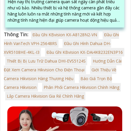
Hiện nay thị trường camera quan sát ngày càn phát triểu
như vũ bảo. Nhiều thiết bị và hệ thống camera gần đây các
hãng luôn luôn ra mắt những tính năng mới và kết hợp
những tính năng hiện đại giúp camera hoạt dộng hiệu quả
hơn
Thông Tin:
Đầu Ghi KBvision KX-A8128N2-VN
Đầu Ghi
Hình VanTech VPH-25648RS
Đầu Ghi Hình Dahua DH-
XVR5108HE-4KL-I3
Đầu Ghi KBvision KX-DAi4K8232EN3P16
Thiết Bị Bị Lưu Trữ Dahua DHI-EVS5124S
Hướng Dẫn Cài
Đặt Xem Camera Hikvision Cho Điện Thoại
Giới Thiệu Về
Camera Hikvision Hàng Thương Hiệu
Báo Giá Trọn Bộ
Camera Hikvision
Phân Phối Camera Hikvision Chính Hãng
Lắp Camera Hikvision Gia Rẻ Chính Hãng