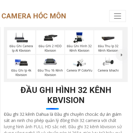
CAMERA HÓC MÔN
Đầu Ghi Camera
Đầu GHi 2 HDD
Đầu Ghi Hình 32
Đầu Thu Ip 32
Ip AI Kbvision
Kbvision
Kênh Kbvision
Kênh Kbvision
Camera Ishachi
Đầu Ghi Ip 4k
Đầu Thu 16 Kênh
Camera IP ColorVu
Kbvision
Kbvision
ĐẦU GHI HÌNH 32 KÊNH
KBVISION
Đầu ghi 32 kênh Dahua là Đầu ghi chuyên chocác dự án giám
sát an ninh cho phép quản lý đồng thời 32 camera với chất
lượng hình ảnh FULL HD sắc nét. Đầu ghi 32 kênh kbvision sử
dụng công nghệ IP và chuẩn nén H.265+ giúp lưu trữ hiệu quả