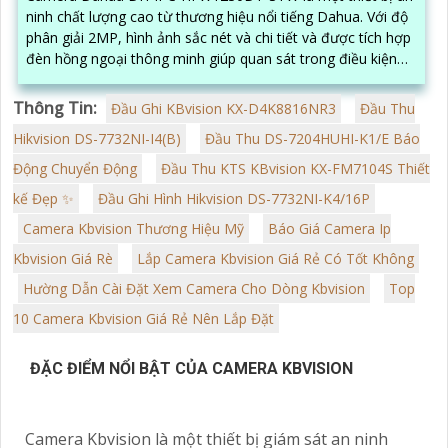
ninh chất lượng cao từ thương hiệu nổi tiếng Dahua. Với độ
phân giải 2MP, hình ảnh sắc nét và chi tiết và được tích hợp
đèn hồng ngoại thông minh giúp quan sát trong điều kiện
ánh sáng yếu
Thông Tin:
Đầu Ghi KBvision KX-D4K8816NR3
Đầu Thu
Hikvision DS-7732NI-I4(B)
Đầu Thu DS-7204HUHI-K1/E Báo
Động Chuyển Động
Đầu Thu KTS KBvision KX-FM7104S Thiết
kế Đẹp ✨
Đầu Ghi Hình Hikvision DS-7732NI-K4/16P
Camera Kbvision Thương Hiệu Mỹ
Báo Giá Camera Ip
Kbvision Giá Rè
Lắp Camera Kbvision Giá Rẻ Có Tốt Không
Hường Dẫn Cài Đặt Xem Camera Cho Dòng Kbvision
Top
10 Camera Kbvision Giá Rẻ Nên Lắp Đặt
ĐẶC ĐIỂM NỔI BẬT CỦA CAMERA KBVISION
Camera Kbvision là một thiết bị giám sát an ninh