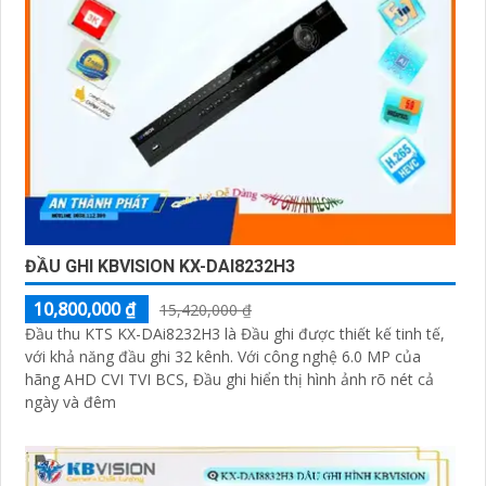
chính hãng với chiết khấu cao nhất trên thị trường. Hãy
đến với chúng tôi để trải nghiệm dịch vụ tốt nhất và
nhận được sự tư vấn chuyên nghiệp về giải pháp an
ninh cần thiết!"
Hy vọng những câu giới thiệu trên sẽ giúp bạn thành
công trong việc tiếp cận khách hàng và tăng cơ hội bán
hàng của bạn. Nếu có bất kỳ yêu cầu hay câu hỏi nào
khác, bạn có thể chia sẻ để tôi hỗ trợ bạn tốt hơn!
ĐẦU GHI KBVISION KX-DAI8232H3
10,800,000 ₫
15,420,000 ₫
Đầu thu KTS KX-DAi8232H3 là Đầu ghi được thiết kế tinh tế,
với khả năng đầu ghi 32 kênh. Với công nghệ 6.0 MP của
'
hãng AHD CVI TVI BCS, Đầu ghi hiển thị hình ảnh rõ nét cả
ngày và đêm