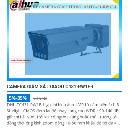
CAMERA GIÁM SÁT GIAOITC431-RW1F-L
5%-35%
Liên Hệ
DHI-ITC431-RW1F-L ghi lại hình ảnh 4MP từ cảm biến 1/1. 8
Starlight CMOS đem lại độ nhạy sáng cao WDR ~90-140 dB
giữ chi tiết vượt trội khi có ngược sáng hoặc môi trường tối
đồng thời ống kính zoom động 10-50 mm khẩu độ tối đa ≈
F1