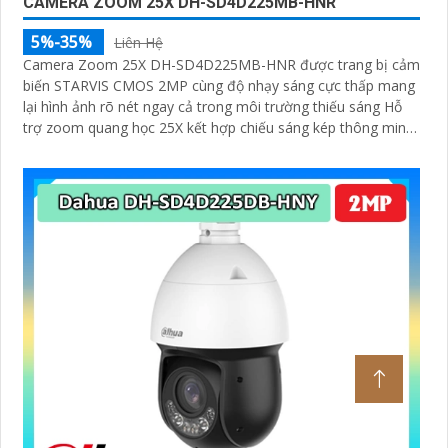
CAMERA ZOOM 25X DH-SD4D225MB-HNR
5%-35%
Liên Hệ
Camera Zoom 25X DH-SD4D225MB-HNR được trang bị cảm
biến STARVIS CMOS 2MP cùng độ nhạy sáng cực thấp mang
lại hình ảnh rõ nét ngay cả trong môi trường thiếu sáng Hỗ
trợ zoom quang học 25X kết hợp chiếu sáng kép thông minh
với tầm xa hồng ngoại 100m và LED ấm 50m Tính năng quay
quét linh hoạt cùng chuẩn chống nước IP67 giúp quan sát ổn
định ngoài trời