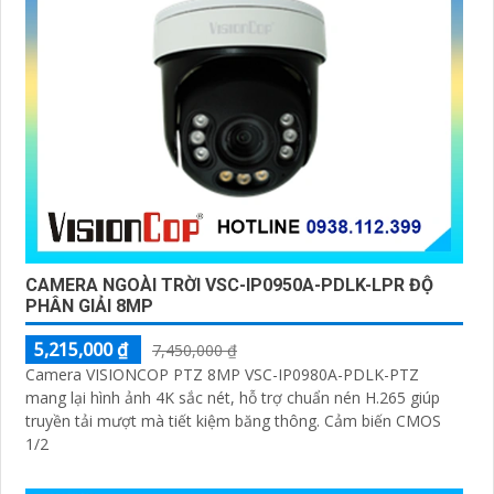
CAMERA NGOÀI TRỜI VSC-IP0950A-PDLK-LPR ĐỘ
PHÂN GIẢI 8MP
5,215,000 ₫
7,450,000 ₫
Camera VISIONCOP PTZ 8MP VSC-IP0980A-PDLK-PTZ
mang lại hình ảnh 4K sắc nét, hỗ trợ chuẩn nén H.265 giúp
truyền tải mượt mà tiết kiệm băng thông. Cảm biến CMOS
1/2