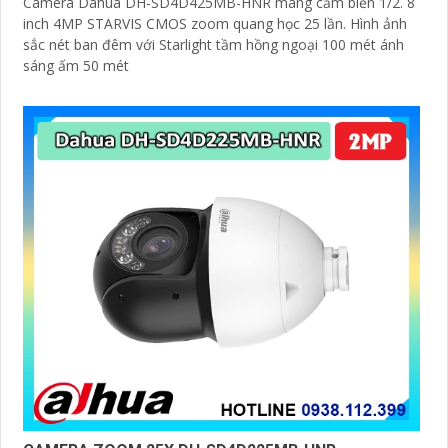
Camera Dahua DH-SD4D425MB-HNR mang cảm biến 1/2. 8
inch 4MP STARVIS CMOS zoom quang học 25 lần. Hình ảnh
sắc nét ban đêm với Starlight tầm hồng ngoại 100 mét ánh
sáng ấm 50 mét