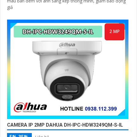
màu ban đêm với ánh sáng kép thông minh, giảm báo động
giả
CAMERA IP 2MP DAHUA DH-IPC-HDW3249QM-S-IL