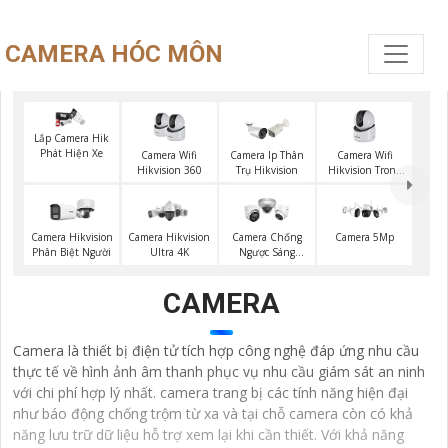
CAMERA HÓC MÔN
Lắp Camera Hik
Phát Hiện Xe
Camera Wifi
Camera Wifi
Camera Ip Thân
Hikvision 360
Hikvision Trong
Trụ Hikvision
Nhà
Camera Hikvision
Camera Hikvision
Camera Chống
Camera 5Mp
Phân Biệt Người
Ultra 4K
Ngược Sáng
Hikvision
CAMERA
Camera là thiết bị điện tử tích hợp công nghệ đáp ứng nhu cầu
thực tế về hình ảnh âm thanh phục vụ nhu cầu giám sát an ninh
với chi phí hợp lý nhất. camera trang bị các tính năng hiện đại
như báo động chống trộm từ xa và tại chỗ camera còn có khả
năng lưu trữ dữ liệu hỗ trợ xem lại khi cần thiết. Với khả năng