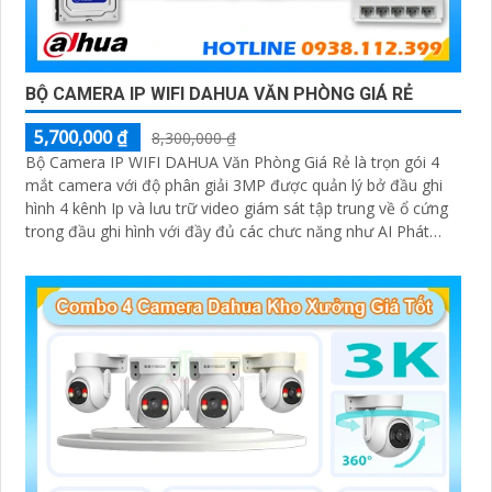
BỘ CAMERA IP WIFI DAHUA VĂN PHÒNG GIÁ RẺ
5,700,000 ₫
8,300,000 ₫
Bộ Camera IP WIFI DAHUA Văn Phòng Giá Rẻ là trọn gói 4
mắt camera với độ phân giải 3MP được quản lý bở đầu ghi
hình 4 kênh Ip và lưu trữ video giám sát tập trung về ổ cứng
trong đầu ghi hình với đầy đủ các chưc năng như AI Phát
hiện chuyển động, đàm thoại âm thanh 2 chiều và giám sát
có màu vào ban đêm