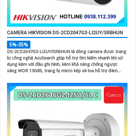
CAMERA HIKVISION DS-2CD2047G3-LI2UY/SRBHUN
5%-35%
DS-2CD2047G3-LI2UY/SRBHUN là dòng camera được trang
bị công nghệ AcuSearch giúp hỗ trợ tìm kiếm nhanh khi sử
dụng kèm với đầu ghi hình, kèm khả năng chống ngược
sáng WDR 130dB, trang bị micro kép và loa hỗ trợ đàm
thoại 2 chiều, ống kính 4