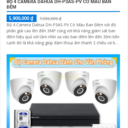
BỘ 4 CAMERA DAHUA DH-P3AS-PV CÓ MÀU BAN
ĐÊM
5,900,000 ₫
7,000,000 ₫
Bộ 4 Camera Dahua DH-P3AS-PV Có Màu Ban Đêm với độ
phân giải cao lên đến 3MP cùng với khả năng giám sát ban
đêm hiệu quả với tầm nhìn xa vào ban đêm lên đến 30m bên
cạnh đó là khả năng giúp đàm thoại âm thanh 2 chiều và báo
động răng de chủ động khi phát hiện xâm nhập
'