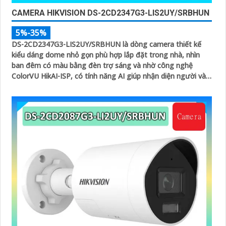
CAMERA HIKVISION DS-2CD2347G3-LIS2UY/SRBHUN
5%-35%
DS-2CD2347G3-LIS2UY/SRBHUN là dòng camera thiết kế
kiểu dáng dome nhỏ gọn phù hợp lắp đặt trong nhà, nhìn
ban đêm có màu bằng đèn trợ sáng và nhờ công nghệ
ColorVU HikAI-ISP, có tính năng AI giúp nhận diện người và
phương tiện, tích hợp micro kép