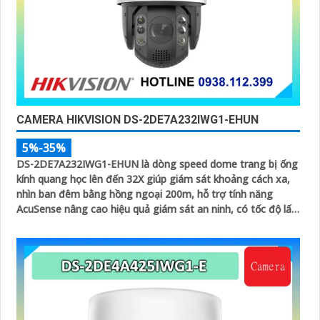
CAMERA HIKVISION DS-2DE7A232IWG1-EHUN
5%-35%
DS-2DE7A232IWG1-EHUN là dòng speed dome trang bị ống
kính quang học lên đến 32X giúp giám sát khoảng cách xa,
nhìn ban đêm bằng hồng ngoại 200m, hỗ trợ tính năng
AcuSense nâng cao hiệu quả giám sát an ninh, có tốc độ lấy
nét cao nhờ công nghệ Self-learning