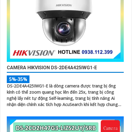
CAMERA HIKVISION DS-2DE4A425IWG1-E
5%-35%
DS-2DE4A425IWG1-E là dòng camera được trang bị ống
kính có thể zoom quang học lên đến 25x, trang bị công
nghệ lấy nét tự động Self-learning, trang bị tính năng Ai
nhận diện chính xác tích hợp AcuSearch khi kết hợp chung
với đầu ghi hình, nhìn ban đêm bằng hồng ngoại 50m