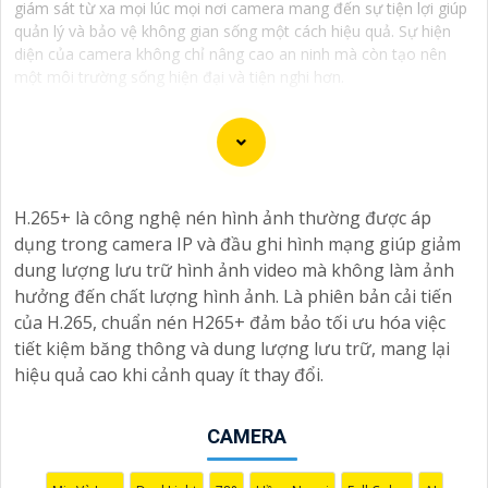
giám sát từ xa mọi lúc mọi nơi camera mang đến sự tiện lợi giúp
quản lý và bảo vệ không gian sống một cách hiệu quả. Sự hiện
diện của camera không chỉ nâng cao an ninh mà còn tạo nên
một môi trường sống hiện đại và tiện nghi hơn.
Chắc chắn! Dưới đây là một số tư vấn và giới thiệu về
H.265+ là công nghệ nén hình ảnh thường được áp
Camera Giá Rẻ Thiết Bị An Ninh Chính Hãng mà bạn có
dụng trong camera IP và đầu ghi hình mạng giúp giảm
thể xem xét:
dung lượng lưu trữ hình ảnh video mà không làm ảnh
1:
**Camera IP Wifi Ezviz C6CN**: - Camera IP PTZ xoay
hưởng đến chất lượng hình ảnh. Là phiên bản cải tiến
360 độ, góc quay rộng. - Độ phân giải Full HD 1080p. -
của H.265, chuẩn nén H265+ đảm bảo tối ưu hóa việc
Hỗ trợ kết nối không dây WiFi. - Tích hợp công nghệ
tiết kiệm băng thông và dung lượng lưu trữ, mang lại
hồng ngoại thông minh. - Phù hợp để theo dõi khoảng
hiệu quả cao khi cảnh quay ít thay đổi.
cách xa.
📽
2:
**Camera Hikvision DS-2CD1021-I**: - Camera IP
công nghệ H.265+ tiết kiệm băng thông. - Độ phân giải
CAMERA
2MP (1920x1080). - Hỗ trợ chống ngược sáng kỹ thuật
số. - Thiết kế vỏ nhựa chống va đập. - Hồng ngoại ban