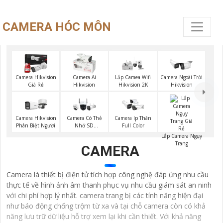
CAMERA HÓC MÔN
Camera Hikvision
Camera Ai
Lắp Camea Wifi
Camera Ngoài Trời
Giá Rẻ
Hikvision
Hikvision 2K
Hikvision
Camera Hikvision
Camera Có Thẻ
Camera Ip Thân
Phân Biệt Người
Nhớ SD
Full Color
HIKVISION
Lắp Camera Ngụy
Trang
CAMERA
Camera là thiết bị điện tử tích hợp công nghệ đáp ứng nhu cầu
thực tế về hình ảnh âm thanh phục vụ nhu cầu giám sát an ninh
với chi phí hợp lý nhất. camera trang bị các tính năng hiện đại
như báo động chống trộm từ xa và tại chỗ camera còn có khả
năng lưu trữ dữ liệu hỗ trợ xem lại khi cần thiết. Với khả năng