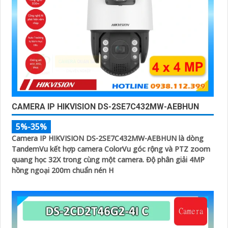
CAMERA IP HIKVISION DS-2SE7C432MW-AEBHUN
5%-35%
Camera IP HIKVISION DS-2SE7C432MW-AEBHUN là dòng
TandemVu kết hợp camera ColorVu góc rộng và PTZ zoom
quang học 32X trong cùng một camera. Độ phân giải 4MP
hồng ngoại 200m chuẩn nén H