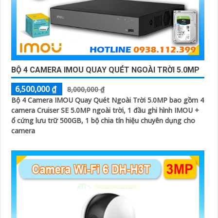
BỘ 4 CAMERA IMOU QUAY QUÉT NGOÀI TRỜI 5.0MP
6,500,000 ₫
8,000,000 ₫
Bộ 4 Camera IMOU Quay Quét Ngoài Trời 5.0MP bao gồm 4
camera Cruiser SE 5.0MP ngoài trời, 1 đầu ghi hình IMOU +
ổ cứng lưu trữ 500GB, 1 bộ chia tín hiệu chuyên dụng cho
camera