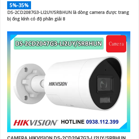
5%-35%
DS-2CD2087G3-LI2UY/SRBHUN là dòng camera được trang
bị ống kính có độ phân giải 8
CAMERA HIKVISION DS-2CD2047G3-LI2UY/SRBHUN