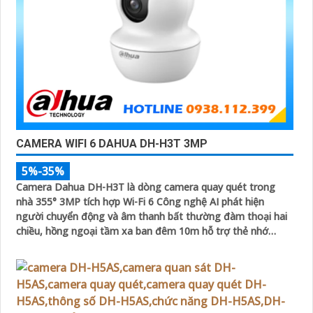
CAMERA WIFI 6 DAHUA DH-H3T 3MP
5%-35%
Camera Dahua DH-H3T là dòng camera quay quét trong
nhà 355° 3MP tích hợp Wi-Fi 6 Công nghệ AI phát hiện
người chuyển động và âm thanh bất thường đàm thoại hai
chiều, hồng ngoại tầm xa ban đêm 10m hỗ trợ thẻ nhớ
MicroSD 256GB ONVIF và điều khiển từ xa qua ứng dụng
DMSS