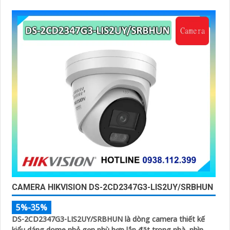
phương tiện, ống kính 4
CAMERA HIKVISION DS-2CD2347G3-LIS2UY/SRBHUN
5%-35%
DS-2CD2347G3-LIS2UY/SRBHUN là dòng camera thiết kế
kiểu dáng dome nhỏ gọn phù hợp lắp đặt trong nhà, nhìn