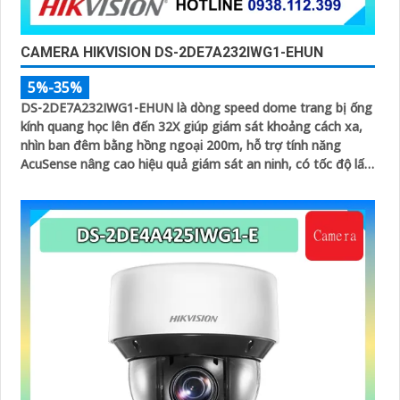
CAMERA HIKVISION DS-2DE7A232IWG1-EHUN
5%-35%
DS-2DE7A232IWG1-EHUN là dòng speed dome trang bị ống
kính quang học lên đến 32X giúp giám sát khoảng cách xa,
nhìn ban đêm bằng hồng ngoại 200m, hỗ trợ tính năng
AcuSense nâng cao hiệu quả giám sát an ninh, có tốc độ lấy
nét cao nhờ công nghệ Self-learning