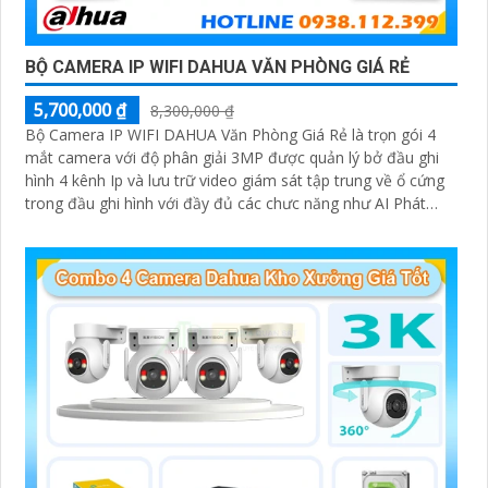
BỘ CAMERA IP WIFI DAHUA VĂN PHÒNG GIÁ RẺ
5,700,000 ₫
8,300,000 ₫
Bộ Camera IP WIFI DAHUA Văn Phòng Giá Rẻ là trọn gói 4
mắt camera với độ phân giải 3MP được quản lý bở đầu ghi
hình 4 kênh Ip và lưu trữ video giám sát tập trung về ổ cứng
trong đầu ghi hình với đầy đủ các chưc năng như AI Phát
hiện chuyển động, đàm thoại âm thanh 2 chiều và giám sát
có màu vào ban đêm