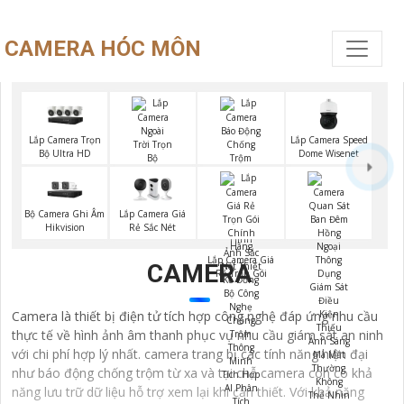
CAMERA HÓC MÔN
Lắp Camera Trọn
Lắp Camera Speed
Bộ Ultra HD
Dome Wisenet
Bộ Camera Ngoài
Trời
Bộ Camera Ghi Âm
Lắp Camera Giá
Hikvision
Rẻ Sắc Nét
Lắp Camera Giá
CAMERA
Rẻ Trọn Gói
Camera là thiết bị điện tử tích hợp công nghệ đáp ứng nhu cầu
thực tế về hình ảnh âm thanh phục vụ nhu cầu giám sát an ninh
với chi phí hợp lý nhất. camera trang bị các tính năng hiện đại
như báo động chống trộm từ xa và tại chỗ camera còn có khả
năng lưu trữ dữ liệu hỗ trợ xem lại khi cần thiết. Với khả năng