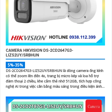
CAMERA HIKVISION DS-2CD2647G3-
LIZS2UY/SRBHUN
5%-35%
DS-2CD2647G3-LIZS2UY/SRBHUN là dòng camera ống kính
có thể zoom lên đến 4x, trang bị micro kép và loa hỗ trợ
đàm thoại 2 chiều, khe cắm thẻ nhớ 512GB, tích hợp công
nghệ AI trong việc cân bằng màu sáng trong điều kiện ánh
sáng yếu, ống kính có độ phân giải 4