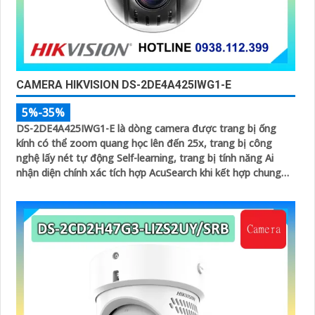
CAMERA HIKVISION DS-2DE4A425IWG1-E
5%-35%
DS-2DE4A425IWG1-E là dòng camera được trang bị ống
kính có thể zoom quang học lên đến 25x, trang bị công
nghệ lấy nét tự động Self-learning, trang bị tính năng Ai
nhận diện chính xác tích hợp AcuSearch khi kết hợp chung
với đầu ghi hình, nhìn ban đêm bằng hồng ngoại 50m