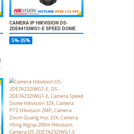
CAMERA IP HIKVISION DS-
2DE4415IWG1-E SPEED DOME
5%-35%
g
o
ời
i