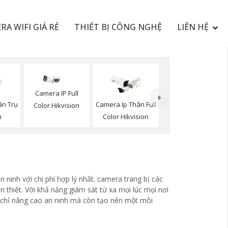
RA WIFI GIÁ RẺ
THIẾT BỊ CÔNG NGHỆ
LIÊN HỆ
Camera IP Full
ân Trụ
Camera Ip Thân Full
Color Hikvision
n
Color Hikvision
ninh với chi phí hợp lý nhất. camera trang bị các
n thiết. Với khả năng giám sát từ xa mọi lúc mọi nơi
g chỉ nâng cao an ninh mà còn tạo nên một môi