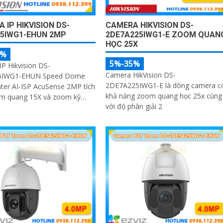
CAMERA HIKVISION DS-
 IP HIKVISION DS-
2DE7A225IWG1-E ZOOM QUAN
15IWG1-EHUN 2MP
HỌC 25X
5%
5%-35%
P Hikvision DS-
Camera HikVision DS-
5IWG1-EHUN Speed Dome
2DE7A225IWG1-E là dòng camera c
ter AI-ISP AcuSense 2MP tích
khả năng zoom quang học 25x cùng
m quang 15X và zoom kỹ
với độ phân giải 2
 16X