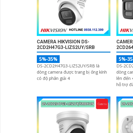
CAMERA HIKVISION DS-
CAMERA
2CD2H47G3-LIZS2UY/SRB
2CD26
5%-35%
5%-3
DS-2CD2H47G3-LIZS2UY/SRB là
DS-2CD2
dòng camera được trang bị ống kính
dòng ca
có độ phân giải 4
lên đến 
hỗ trợ đ
thẻ nhớ 
trong vi
điều kiệ
độ phân 
'