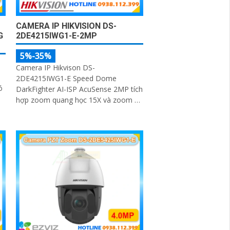
CAMERA IP HIKVISION DS-
G
2DE4215IWG1-E-2MP
5%-35%
Camera IP Hikvison DS-
2DE4215IWG1-E Speed Dome
ó
DarkFighter AI-ISP AcuSense 2MP tích
hợp zoom quang học 15X và zoom kỹ
thuật số 16X. AI AcuSense nhận diện
người và phương tiện và cảnh báo
chủ động