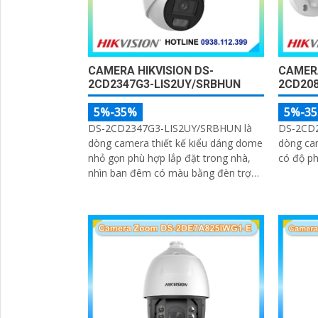
CAMERA HIKVISION DS-
CAMERA
2CD2347G3-LIS2UY/SRBHUN
2CD208
5%-35%
5%-3
DS-2CD2347G3-LIS2UY/SRBHUN là
DS-2CD2
dòng camera thiết kế kiểu dáng dome
dòng cam
nhỏ gọn phù hợp lắp đặt trong nhà,
có độ ph
nhìn ban đêm có màu bằng đèn trợ
sáng và nhờ công nghệ ColorVU
HikAI-ISP, có tính năng AI giúp nhận
diện người và phương tiện, tích hợp
micro kép