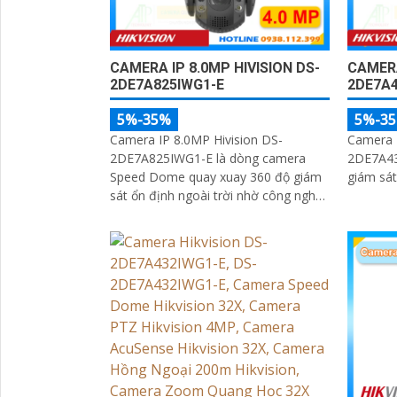
CAMERA IP 8.0MP HIVISION DS-
CAMERA
2DE7A825IWG1-E
2DE7A
5%-35%
5%-3
Camera IP 8.0MP Hivision DS-
Camera 
2DE7A825IWG1-E là dòng camera
2DE7A43
Speed Dome quay xuay 360 độ giám
giám sát
sát ổn định ngoài trời nhờ công nghệ
chống nước IP67