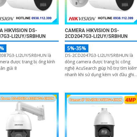
 HIKVISION DS-
CAMERA HIKVISION DS-
7G3-LI2UY/SRBHUN
2CD2047G3-LI2UY/SRBHUN
5%
5%-35%
087G3-LI2UY/SRBHUN là
DS-2CD2047G3-LI2UY/SRBHUN là
era được trang bị ống kính
dòng camera được trang bị công
ân giải 8
nghệ AcuSearch giúp hỗ trợ tìm kiế
nhanh khi sử dụng kèm với đầu ghi
hình, kèm khả năng chống ngược
sáng WDR 130dB, trang bị micro ké
và loa hỗ trợ đàm thoại 2 chiều, ống
kính 4