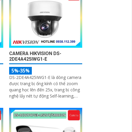
CAMERA HIKVISION DS-
2DE4A425IWG1-E
5%-35%
DS-2DE4A425IWG1-E là dòng camera
được trang bị ống kính có thể zoom
quang học lên đến 25x, trang bị công
nghệ lấy nét tự động Self-learning,
trang bị tính năng Ai nhận diện chính
xác tích hợp AcuSearch khi kết hợp
chung với đầu ghi hình, nhìn ban đêm
bằng hồng ngoại 50m