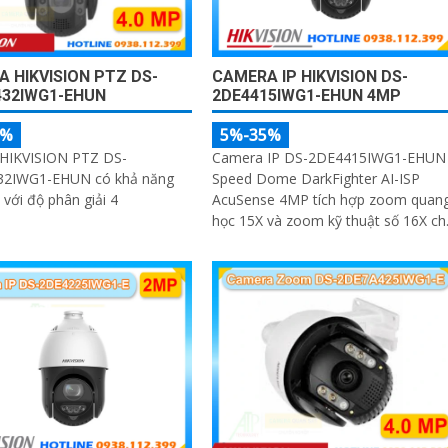
 HIKVISION PTZ DS-
CAMERA IP HIKVISION DS-
432IWG1-EHUN
2DE4415IWG1-EHUN 4MP
5%
5%-35%
HIKVISION PTZ DS-
Camera IP DS-2DE4415IWG1-EHUN
2IWG1-EHUN có khả năng
Speed Dome DarkFighter AI-ISP
 với độ phân giải 4
AcuSense 4MP tích hợp zoom quan
học 15X và zoom kỹ thuật số 16X ch
khả năng quan sát chi tiết ở khoảng
cách xa, AI AcuSense nhận diện ngư
và phương tiện hỗ trợ chụp đồng thờ
tối đa 5 khuôn mặt