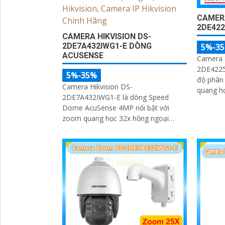
CAMERA
2DE422
CAMERA HIKVISION DS-
2DE7A432IWG1-E DÒNG
5%-3
ACUSENSE
Camera I
2DE4225
5%-35%
độ phân
Camera Hikvision DS-
quang họ
2DE7A432IWG1-E là dòng Speed
16X Công
Dome AcuSense 4MP nổi bật với
độ lấy n
zoom quang học 32x hồng ngoại
trợ nhận
200m và công nghệ DarkFighter cho
chụp tối
hình ảnh rõ nét ngày đêm