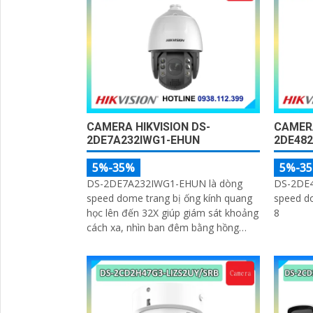
CAMERA HIKVISION DS-
CAMERA
2DE7A232IWG1-EHUN
2DE482
5%-35%
5%-3
DS-2DE7A232IWG1-EHUN là dòng
DS-2DE4
speed dome trang bị ống kính quang
speed do
học lên đến 32X giúp giám sát khoảng
8
cách xa, nhìn ban đêm bằng hồng
ngoại 200m, hỗ trợ tính năng
AcuSense nâng cao hiệu quả giám sát
an ninh, có tốc độ lấy nét cao nhờ
công nghệ Self-learning