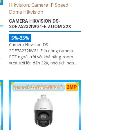
I
CAMERA HIKVISION DS-
2DE7A232IWG1-E ZOOM 32X
5%-35%
Camera Hikvision DS-
2DE7A232IWG1-E là dòng camera
PTZ ngoài trời với khả năng zoom
t
vượt trội lên đến 32X, nhờ tích hợp
công nghệ AI thông minh giúp phát
hiện chuyển động và phân biệt người/
phương tiện chính xát bên cạnh đó là
c và loa dược tích hợp mang đến trãi
nghiệm giám sát có âm thanh