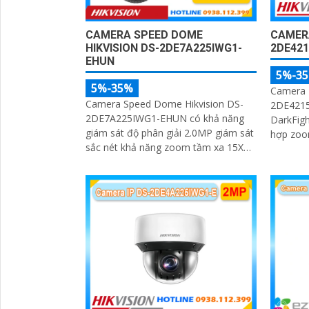
CAMERA SPEED DOME
CAMERA
HIKVISION DS-2DE7A225IWG1-
2DE42
EHUN
5%-3
5%-35%
Camera I
Camera Speed Dome Hikvision DS-
2DE421
2DE7A225IWG1-EHUN có khả năng
DarkFigh
giám sát độ phân giải 2.0MP giám sát
hợp zoo
sắc nét khả năng zoom tầm xa 15X
thuật số
giám sát tầm xa ổn định