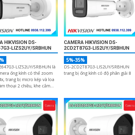
 HIKVISION DS-
CAMERA HIKVISION DS-
47G3-LIZS2UY/SRBHUN
2CD2T87G3-LIS2UY/SRBHUN
5%
5%-35%
647G3-LIZS2UY/SRBHUN là
DS-2CD2T87G3-LIS2UY/SRBHUN
mera ống kính có thể zoom
trang bị ống kính có độ phân giải 8
4x, trang bị micro kép và loa
àm thoại 2 chiều, khe cắm
512GB, tích hợp công nghệ AI
ệc cân bằng màu sáng trong
n ánh sáng yếu, ống kính có
giải 4