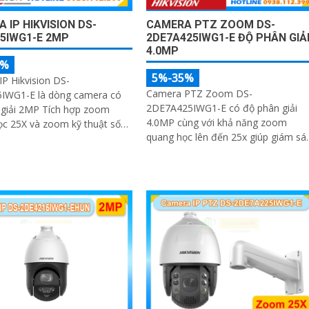
CAMERA PTZ ZOOM DS-
 IP HIKVISION DS-
2DE7A425IWG1-E ĐỘ PHÂN GIẢ
5IWG1-E 2MP
4.0MP
5%
5%-35%
P Hikvision DS-
Camera PTZ Zoom DS-
IWG1-E là dòng camera có
2DE7A425IWG1-E có độ phân giải
 giải 2MP Tích hợp zoom
4.0MP cùng với khả năng zoom
c 25X và zoom kỹ thuật số
quang học lên đến 25x giúp giám sá
 nghệ Self-learning tối ưu tốc
hiệu quả trong môi trường rộng lớn
ét, trong khi AI AcuSense hỗ
 diện người và phương tiện,
 đa 5 khuôn mặt đồng thời