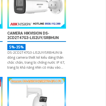
CAMERA HIKVISION DS-
2CD2T47G3-LIS2UY/SRBHUN
5%-35%
DS-2CD2T47G3-LIS2UY/SRBHUN là
dòng camera thiết kế kiểu dáng thân
chắc chắn, trang bị chống nước IP 67,
trang bị khả năng nhìn có màu vào
ban đêm khoảng cách lên đến 60m,
phát hiện chuyển động và phân biệt
được người và phương tiện, ống kính
4