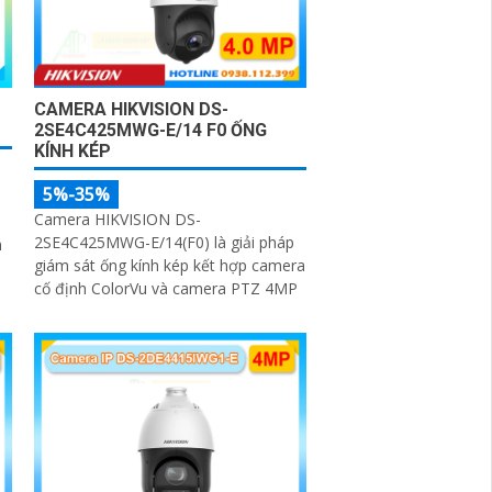
CAMERA HIKVISION DS-
2SE4C425MWG-E/14 F0 ỐNG
KÍNH KÉP
5%-35%
Camera HIKVISION DS-
2SE4C425MWG-E/14(F0) là giải pháp
m
giám sát ống kính kép kết hợp camera
cố định ColorVu và camera PTZ 4MP
p