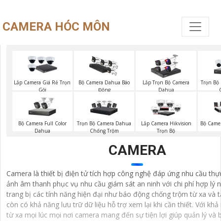
CAMERA HÓC MÔN
Trọn Bộ
Lắp Camera Giá Rẻ Trọn
Bộ Camera Dahua Báo
Lắp Trọn Bộ Camera
Gói
Động
Dahua
Bộ Camera Full Color
Trọn Bộ Camera Dahua
Lắp Camera Hikvision
Bộ Came
Dahua
Chống Trộm
Trọn Bộ
CAMERA
Camera là thiết bị điện tử tích hợp công nghệ đáp ứng nhu cầu thực
ảnh âm thanh phục vụ nhu cầu giám sát an ninh với chi phí hợp lý 
trang bị các tính năng hiện đại như báo động chống trộm từ xa và 
còn có khả năng lưu trữ dữ liệu hỗ trợ xem lại khi cần thiết. Với kh
từ xa mọi lúc mọi nơi camera mang đến sự tiện lợi giúp quản lý và