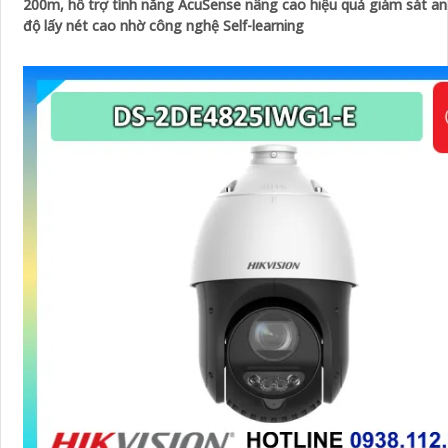
200m, hỗ trợ tính năng AcuSense nâng cao hiệu quả giám sát an 
độ lấy nét cao nhờ công nghệ Self-learning