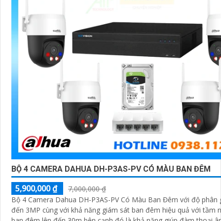
BỘ 4 CAMERA DAHUA DH-P3AS-PV CÓ MÀU BAN ĐÊM
5,900,000 ₫
7,000,000 ₫
Bộ 4 Camera Dahua DH-P3AS-PV Có Màu Ban Đêm với độ phân gi
đến 3MP cùng với khả năng giám sát ban đêm hiệu quả với tầm n
ban đêm lên đến 30m bên cạnh đó là khả năng giúp đàm thoại â