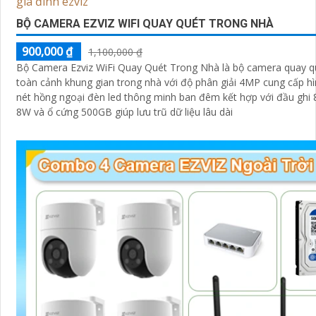
sáng, chống nhiễu 3D. - Giá phải chăng với chất lượng
chắ
Nhớ kiểm tra và lựa chọn sản phẩm phù hợp với nhu cầu 
BỘ CAMERA EZVIZ WIFI QUAY QUÉT TRONG NHÀ
không gian lắp đặt của bạn. Bạn có thể tham khảo thêm th
tiết và mua hàng tại các cửa hàng điện tử uy tín hoặc cửa 
900,000 ₫
1,100,000 ₫
an ninh chuyên nghiệp. Chúc bạn tìm được giải pháp an n
Bộ Camera Ezviz WiFi Quay Quét Trong Nhà là bộ camera quay q
toàn cảnh khung gian trong nhà với độ phân giải 4MP cung cấp h
nét hồng ngoại đèn led thông minh ban đêm kết hợp với đầu ghi 
8W và ổ cứng 500GB giúp lưu trũ dữ liệu lâu dài