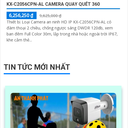
KX-C2056CPN-AL CAMERA QUAY QUÉT 360
6,256,250 ₫
9,625,000 ₫
Thiết bị Loại Camera an ninh HD IP KX-C2056CPN-AL có
đàm thoại 2 chiều, chống ngược sáng DWDR 120db, xem
ban đêm Full Color 30m, lắp trong nhà hoặc ngoài trời IP67,
khe cắm thẻ...
TIN TỨC MỚI NHẤT