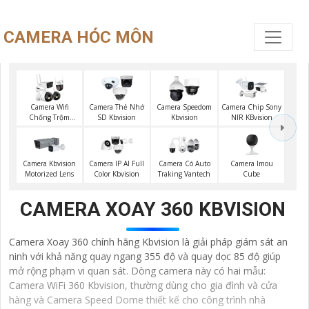
CAMERA HÓC MÔN
Camera Wifi
Camera Thẻ Nhớ
Camera Speedom
Camera Chip Sony
Chống Trộm
SD Kbvision
Kbvision
NIR KBvision
Kbvision
Camera Imou
Camera Kbvision
Camera IP AI Full
Camera Có Auto
Cube
Motorized Lens
Color Kbvision
Traking Vantech
CAMERA XOAY 360 KBVISION
Camera Xoay 360 chính hãng Kbvision là giải pháp giám sát an
ninh với khả năng quay ngang 355 độ và quay dọc 85 độ giúp
mở rộng phạm vi quan sát. Dòng camera này có hai mẫu:
Camera WiFi 360 Kbvision, thường dùng cho gia đình và cửa
hàng và Camera Speed Dome thiết kế cho công trình nhà