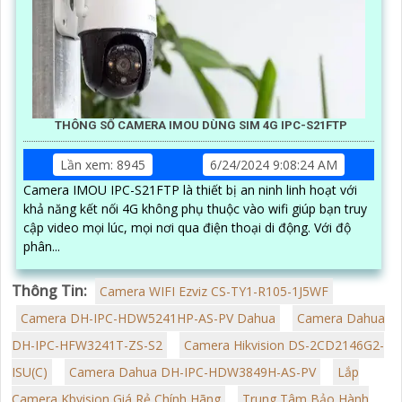
THÔNG SỐ CAMERA IMOU DÙNG SIM 4G IPC-S21FTP
Lần xem: 8945
6/24/2024 9:08:24 AM
Camera IMOU IPC-S21FTP là thiết bị an ninh linh hoạt với
khả năng kết nối 4G không phụ thuộc vào wifi giúp bạn truy
cập video mọi lúc, mọi nơi qua điện thoại di động. Với độ
phân...
Thông Tin:
Camera WIFI Ezviz CS-TY1-R105-1J5WF
Camera DH-IPC-HDW5241HP-AS-PV Dahua
Camera Dahua
DH-IPC-HFW3241T-ZS-S2
Camera Hikvision DS-2CD2146G2-
ISU(C)
Camera Dahua DH-IPC-HDW3849H-AS-PV
Lắp
Camera Kbvision Giá Rẻ Chính Hãng
Trung Tâm Bảo Hành