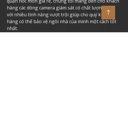
quận hóc môn giá rẻ, chung tôi mang đến cho khách
hàng các dòng camera giám sát có chất lượng cao,
với nhiều tính năng vượt trội giúp cho quý khách
hàng có thể bảo vệ ngôi nhà của mình một cách tốt
nhất.
Thương Hiệu Camera Uy Tín
Camera Giám Sát Dahua
Camera Giám Sát Vantech
Camera Giám Sát Hikvision
Camera Giám Sát Kbvision
Camera Giám Sát Imou
Camera Giám Sát Ezviz