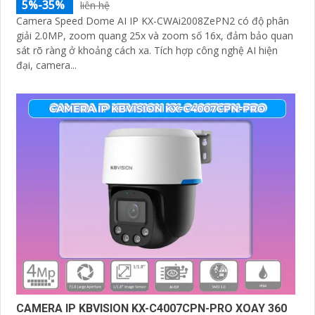
5%-35%
liên hệ
Camera Speed Dome AI IP KX-CWAi2008ZePN2 có độ phân
giải 2.0MP, zoom quang 25x và zoom số 16x, đảm bảo quan
sát rõ ràng ở khoảng cách xa. Tích hợp công nghệ AI hiện
đại, camera...
CAMERA IP KBVISION KX-C4007CPN-PRO XOAY 360