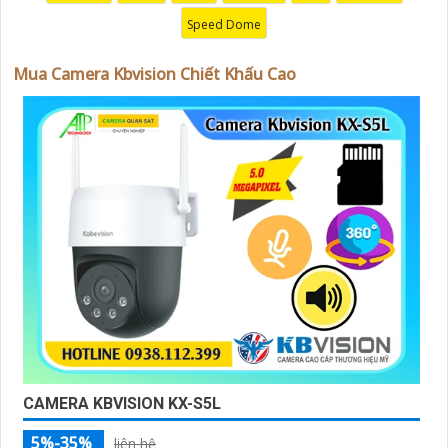
chính hãng với chiết khấu cao nhất trên thị trường. Hãy
Speed Dome
đến với chúng tôi để trải nghiệm dịch vụ tốt nhất và
nhận được sự tư vấn chuyên nghiệp về giải pháp an
Mua Camera Kbvision Chiết Khấu Cao
ninh cần thiết!"
Hy vọng những câu giới thiệu trên sẽ giúp bạn thành
công trong việc tiếp cận khách hàng và tăng cơ hội bán
hàng của bạn. Nếu có bất kỳ yêu cầu hay câu hỏi nào
khác, bạn có thể chia sẻ để tôi hỗ trợ bạn tốt hơn!
'
CAMERA KBVISION KX-S5L
5%-35%
liên hệ