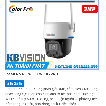
Hy vọng những câu giới thiệu trên sẽ giúp bạn thành
công trong việc tiếp cận khách hàng và tăng cơ hội bán
hàng của bạn. Nếu có bất kỳ yêu cầu hay câu hỏi nào
khác, bạn có thể chia sẻ để tôi hỗ trợ bạn tốt hơn!
'
CAMERA PT WIFI KX-S3L-PRO
5%-35%
Camera KX-S3L-PRO độ phân giải 3MP, cảm biến CMOS, độ
nhạy sáng cực thấp cho hình ảnh rõ nét ban đêm. Tích hợp
WiFi 6, hỗ trợ Auto Tracking, phát hiện người và phương tiện,
đàm thoại 2 chiều, báo động còi hú, đèn chớp