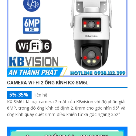
CAMERA WI-FI 2 ỐNG KÍNH KX-SM6L
5%-35%
liên hệ
KX-SM6L là loại camera 2 mắt của KBvision với độ phân giải
6MP, trong đó ống kính cố định 2. 8mm cho góc nhìn 95° và
ống kính quay quét 6mm điều khiển từ xa góc ngang 352°