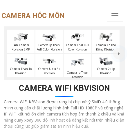
CAMERA HÓC MÔN
Bán Camera
Camera Ip Thân
Camera IP AI Full
Camera Có Báo
Kbvision 2MP
Full Color Kbvision
Color Kbvision
Động Kbvision
Camera Thân To
Camera Ultra 3k
Camera 2k Ip
Camera Ip Than
Kbvision
Kbvision
Kbvision
Kbvision
CAMERA WIFI KBVISION
Camera WiFi KBVision được trang bị chip xử lý SMD 4.0 thông
minh cung cấp chất lượng hình ảnh Full HD 1080P và công nghệ
IP WiFi kết nối ổn định camera tích hợp âm thanh 2 chiều và khả
năng quay xoay 360 độ linh hoạt dễ dàng kết nối trên nhiều điện
thoại cùng lúc giúp giám sát an ninh hiệu quả.