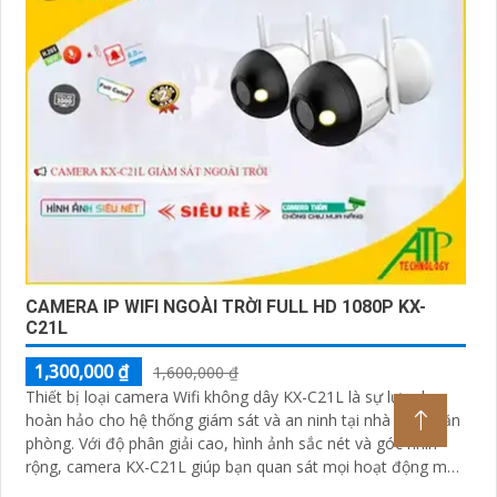
CAMERA IP WIFI NGOÀI TRỜI FULL HD 1080P KX-
C21L
1,300,000 ₫
1,600,000 ₫
Thiết bị loại camera Wifi không dây KX-C21L là sự lựa chọn
hoàn hảo cho hệ thống giám sát và an ninh tại nhà hoặc văn
phòng. Với độ phân giải cao, hình ảnh sắc nét và góc nhìn
rộng, camera KX-C21L giúp bạn quan sát mọi hoạt động một
cách dễ dàng