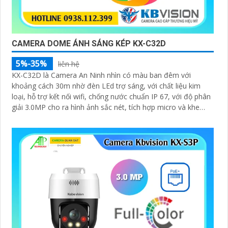
CAMERA DOME ÁNH SÁNG KÉP KX-C32D
5%-35%
liên hệ
KX-C32D là Camera An Ninh nhìn có màu ban đêm với
khoảng cách 30m nhờ đèn LEd trợ sáng, với chất liệu kim
loại, hỗ trợ kết nối wifi, chống nước chuẩn IP 67, với độ phân
giải 3.0MP cho ra hình ảnh sắc nét, tích hợp micro và khe
cắm thẻ nhớ 265GB