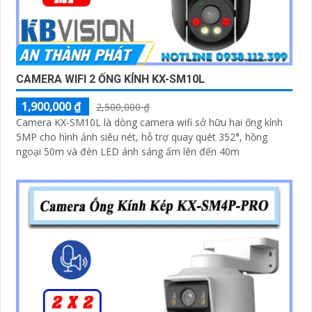
CAMERA WIFI 2 ỐNG KÍNH KX-SM10L
1,900,000 ₫
2,500,000 ₫
Camera KX-SM10L là dòng camera wifi sở hữu hai ống kính
5MP cho hình ảnh siêu nét, hỗ trợ quay quét 352°, hồng
ngoại 50m và đèn LED ánh sáng ấm lên đến 40m