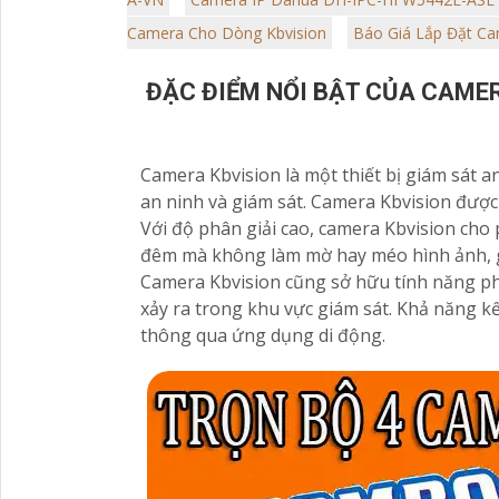
mạng xã hội, giúp tối ưu hóa quy
kiện thi
trình kinh doanh và kết nối khách
Camera Cho Dòng Kbvision
Báo Giá Lắp Đặt Ca
kho hàn
hàng hiệu quả trong thời đại số
định và 
ĐẶC ĐIỂM NỔI BẬT CỦA CAME
Camera Kbvision là một thiết bị giám sát a
an ninh và giám sát. Camera Kbvision được 
Với độ phân giải cao, camera Kbvision cho
đêm mà không làm mờ hay méo hình ảnh, g
Camera Kbvision cũng sở hữu tính năng p
xảy ra trong khu vực giám sát. Khả năng k
thông qua ứng dụng di động.