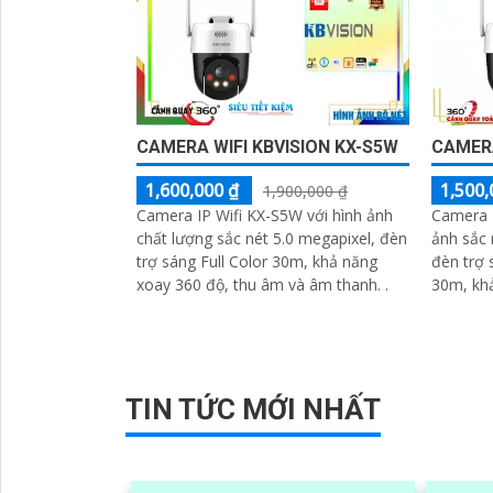
CAMERA WIFI KBVISION KX-S5W
CAMERA
1,600,000 ₫
1,500,
1,900,000 ₫
Camera IP Wifi KX-S5W với hình ảnh
Camera I
chất lượng sắc nét 5.0 megapixel, đèn
ảnh sắc 
trợ sáng Full Color 30m, khả năng
đèn trợ 
xoay 360 độ, thu âm và âm thanh. .
30m, kh
DWDR cù
độ và...
TIN TỨC MỚI NHẤT