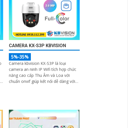
CAMERA KX-S3P KBVISION
5%-35%
o
Camera kbvision KX-S3P là loại
camera an ninh IP Wifi tích hợp chức
năng cao cấp Thu Âm và Loa với
d
chuẩn onvif giúp kết nối dễ dàng với
đầu ghi. Trang bị Chống Ngược Sáng
DWDR hình ảnh rõ hơn dù ở đâu