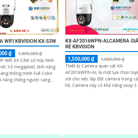
KX-AF2016WPN-ALCAMERA GI
 WIFI KBVISION KX-S3W
RẺ KBVISION
000 ₫
1,800,000 ₫
1,500,000 ₫
1,800,000 ₫
P Wifi KX-S3W sở hữu hình
Thiết bị Camera quan sát KX-
nét 3.0 megapixel, tính năng
AF2016WPN-AL là một lựa chọn tuy
sáng thông minh Full Color
vời cho việc lắp đặt camera trong c
ả năng chống ngược sáng
hộ. Camera này có khả năng xoay 360
ng khả năng quay xoay 360
độ, cho hình ảnh siêu sáng và đẹp v
độ phân giải FULL HD 1080P