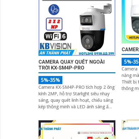
CAMERA
5%-3
CAMERA QUAY QUÉT NGOÀI
TRỜI KX-SM4P-PRO
Camera 
năng màu
5%-35%
Thiết bị
Camera KX-SM4P-PRO tích hợp 2 ống
thông m
kính 2MP, hỗ trợ Starlight siêu nhạy
định sẵn
sáng, quay quét linh hoạt, chiếu sáng
kép thông minh và LED ánh sáng ấm
30m. Công nghệ AI-ISP kết hợp cảm
biến lớn tối ưu hình ảnh ban đêm
'