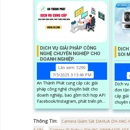
DỊCH VỤ GIẢI PHÁP CÔNG
DỊCH
NGHỆ CHUYÊN NGHIỆP CHO
SOI 
DOANH NGHIỆP
Lần xem: 5290
7/3/2025 3:13:46 PM
An Thành Phát cung cấp các giải
Dịch vụ
pháp công nghệ chuyên biệt cho
đơn tận
doanh nghiệp, bao gồm tích hợp API
cấp giả
Facebook/Instagram, phát triển phần
chuyên 
mềm theo yêu cầu và tư vấn hệ
kiểm soá
thống số. Chúng tôi hỗ trợ các đối
rõ nét. Hệ thống bao gồm camera
tác bên thứ ba xây dựng, vận hành
chuyên 
Thông Tin:
Camera Giám Sát DAHUA DH-HAC
và mở rộng hệ thống trên nền tảng
hàng, t
A-VN
Camera IP Dahua DH-IPC-HFW5442E-ASE