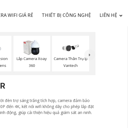
RA WIFI GIÁ RẺ
THIẾT BỊ CÔNG NGHỆ
LIÊN HỆ
sion
Lắp Camera Xoay
Camera Thân Trụ Ip
Lens
360
Vantech
OR
 Với đèn trợ sáng trắng tích hợp, camera đảm bảo
0P đến 4K, kết nối wifi không dây cho phép lắp đặt
h động, giúp cải thiện hiệu quả giám sát an ninh.