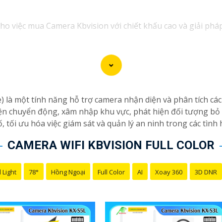
 cho việc mua Camera Kbvision với chiết khấu cao và giải ph
 Kbvision với chiết khấu hấp dẫn? Hãy đến với chúng tôi để 
 bạn!"
ưu đãi và giải pháp phù hợp? Liên hệ ngay với chúng tôi để
sion chính hãng với chiết khấu cao nhất trên thị trường. Hã
ce) là một tính năng hỗ trợ camera nhận diện và phân tích c
p về giải pháp an ninh cần thiết!"
iện chuyển động, xâm nhập khu vực, phát hiện đối tượng bỏ 
ạn thành công trong việc tiếp cận khách hàng và tăng cơ hộ
ố, tối ưu hóa việc giám sát và quản lý an ninh trong các tìn
ôi hỗ trợ bạn tốt hơn!
CAMERA WIFI KBVISION FULL COLOR
 Light
78°
Hồng Ngoại
Full Color
AI
Xoay 360
3D DNR