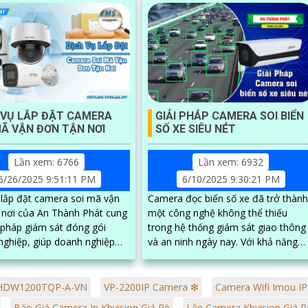
 VỤ LẮP ĐẶT CAMERA
GIẢI PHÁP CAMERA SOI BIỂN
MÃ VẬN ĐƠN TẬN NƠI
SỐ XE SIÊU NÉT
Lần xem: 6766
Lần xem: 6932
6/26/2025 9:51:11 PM
6/10/2025 9:30:21 PM
 lắp đặt camera soi mã vận
Camera đọc biển số xe đã trở thành
 nơi của An Thành Phát cung
một công nghệ không thể thiếu
i pháp giám sát đóng gói
trong hệ thống giám sát giao thông
nghiệp, giúp doanh nghiệp
và an ninh ngày nay. Với khả năng
t quy trình, lưu trữ hình ảnh
nhận diện và xử lý thông tin biển số
một cách tự động, những camera
dụng, phần mềm quản lý đơn
này mang lại nhiều lợi ích đáng kể, 
-HDW1200TQP-A-VN
VP-2200IP Camera ❇
Camera Wifi Imou I
hiết bị quét mã vạch cùng phụ
việc quản lý phương tiện đến việc
Báo Giá Camera Ip Kbvision Giá Rè
Lắp Camera Kbvision Giá 