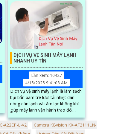
DỊCH VỤ VỆ SINH MÁY LẠNH
NHANH UY TÍN
Lần xem: 10427
4/15/2025 9:41:03 AM
Dịch vụ vệ sinh máy lạnh là làm sạch
bụi bẩn bám trê lưới tải nhiệt dàn
nóng dàn lạnh và tấm lọc không khí
giúp máy lạnh vận hành trao đổi
nhiệt trong phòng tốt hơn nâng cao
hiệu suất vần hành của máy lạnh
từ
PC-A22EP-L-V2
Camera KBvision KX-AF2111LN-
đồng thời tiết kiệm điện và tạo
Rẻ Có Tốt Không
Hường Dẫn Cài Đặt Xem