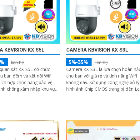
 KBVISION KX-S5L
CAMERA KBVISION KX-S3L
5%
5%-35%
liên hệ
liên hệ
quan sát KX-S5L có chức
Camera KX-S3L là lựa chọn hoàn hả
 ban đêm và kết nối Wifi.
cho bạn với giá rẻ và tính năng Wifi
 tích hợp chức năng bảo vệ
không dây. Sử dụng công nghệ xử lý
inh chống xâm nhập khu vực
hình ảnh Chip CMOS trang bị đèn Le
 trên ống kính
giúp nhìn có màu vào ban đêm lên
đến 30m