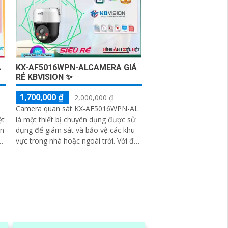
Á
KX-AF5016WPN-ALCAMERA GIÁ
RẺ KBVISION ✨
1,700,000 ₫
2,000,000 ₫
Camera quan sát KX-AF5016WPN-AL
ệt
là một thiết bị chuyên dụng được sử
ăn
dụng để giám sát và bảo vệ các khu
vực trong nhà hoặc ngoài trời. Với độ
ới
phân giải cao và công nghệ cảm biến
tiên tiến, camera này cho phép bạn
xem hình ảnh rõ nét và chi tiết