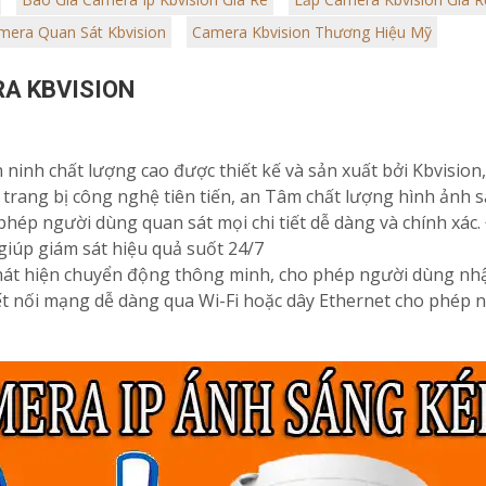
 công, lắp đặt hoàn chỉnh tại
nâng cao hiệu quả an ninh
mera Quan Sát Kbvision
Camera Kbvision Thương Hiệu Mỹ
g, đảm bảo hoạt động ổn
hỗ trợ kỹ thuật tận nơi
RA KBVISION
n ninh chất lượng cao được thiết kế và sản xuất bởi Kbvision
trang bị công nghệ tiên tiến, an Tâm chất lượng hình ảnh s
 phép người dùng quan sát mọi chi tiết dễ dàng và chính xá
iúp giám sát hiệu quả suốt 24/7
hát hiện chuyển động thông minh, cho phép người dùng nh
ết nối mạng dễ dàng qua Wi-Fi hoặc dây Ethernet cho phép n