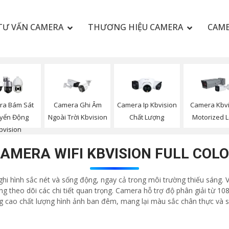
TƯ VẤN CAMERA
THƯƠNG HIỆU CAMERA
CAME
ra Bám Sát
Camera Ghi Âm
Camera Ip Kbvision
Camera Kbvi
yển Động
Ngoài Trời Kbvision
Chất Lượng
Motorized 
bvision
AMERA WIFI KBVISION FULL COL
ghi hình sắc nét và sống động, ngay cả trong môi trường thiếu sáng.
 theo dõi các chi tiết quan trọng. Camera hỗ trợ độ phân giải từ 108
ng cao chất lượng hình ảnh ban đêm, mang lại màu sắc chân thực và sin