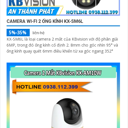
CAMERA WI-FI 2 ỐNG KÍNH KX-SM6L
5%-35%
liên hệ
KX-SM6L là loại camera 2 mắt của KBvision với độ phân giải
6MP, trong đó ống kính cố định 2. 8mm cho góc nhìn 95° và
ống kính quay quét 6mm điều khiển từ xa góc ngang 352°