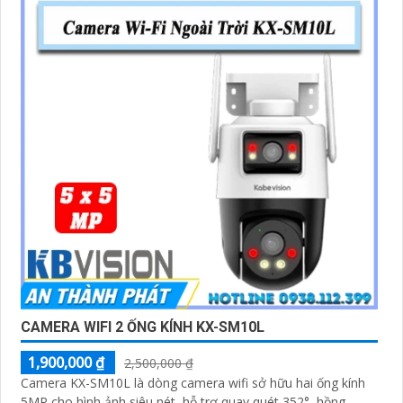
CAMERA WIFI 2 ỐNG KÍNH KX-SM10L
1,900,000 ₫
2,500,000 ₫
Camera KX-SM10L là dòng camera wifi sở hữu hai ống kính
5MP cho hình ảnh siêu nét, hỗ trợ quay quét 352°, hồng