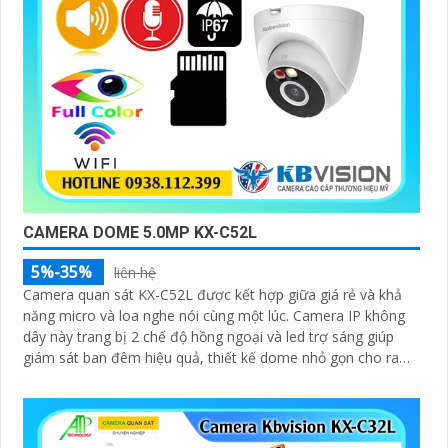
CAMERA DOME 5.0MP KX-C52L
5%-35%
liên hệ
Camera quan sát KX-C52L được kết hợp giữa giá rẻ và khả
năng micro và loa nghe nói cùng một lúc. Camera IP không
dây này trang bị 2 chế độ hồng ngoại và led trợ sáng giúp
giám sát ban đêm hiệu quả, thiết kế dome nhỏ gọn cho ra
gốc nhìn rộng đáng để tham khảo