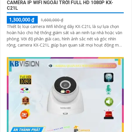
CAMERA IP WIFI NGOÀI TRỜI FULL HD 1080P KX-
C21L
1,300,000 ₫
1,600,000 ₫
Thiết bị loại camera Wifi không dây KX-C21L là sự lựa chọn
hoàn hảo cho hệ thống giám sát và an ninh tại nhà hoặc văn
phòng. Với độ phân giải cao, hình ảnh sắc nét và góc nhìn
rộng, camera KX-C21L giúp bạn quan sát mọi hoạt động một
cách dễ dàng