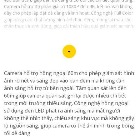
Camera hỗ trợ độ phân giải từ 1080P đến 4K, kết nối wifi không
dây cho phép lắp đặt dễ dàng và linh hoạt. Công nghệ Full Color
giúp nâng cao chất lượng hình ảnh ban đêm, mang lại màu sắc
chân thực và sinh động, giúp cải thiện hiệu quả giám sát an ninh.
Camera công nghệ TiOC là một loại camera an ninh
thông minh mới được trang bị công nghệ TiOC
Camera hỗ trợ hồng ngoại 60m cho phép giám sát hình
(Thermal Imaging for Object Classification). Được thiết
ảnh rõ nét và sáng đẹp vào ban đêm mà không cần
kế để cung cấp hình ảnh sắt nét và chất lượng cao
ánh sáng hỗ trợ từ bên ngoài. Tầm quan sát lên đến
trong mọi điều kiện ánh sáng, camera TiOC là sự lựa
60m giúp camera quan sát ghi lại được nhiều chi tiết
chọn lý tưởng để bảo vệ ngôi nhà hay doanh nghiệp
trong môi trường thiếu sáng. Công nghệ hồng ngoại
của bạn.
sử dụng đèn LED phát ra ánh sáng mà mắt người
Với công nghệ TiOC, camera có khả năng phân biệt rõ
không thể nhìn thấy, chiếu sáng khu vực mà không gây
ràng giữa người và vật thể khác, giúp hạn chế tối đa
lộ nguồn sáng, giúp camera có thể ẩn mình trong bóng
việc báo động giả và gửi cảnh báo khi phát hiện sự việc
tối dễ dàng
đáng ngờ. Camera TiOC cũng được trang bị cảm biến