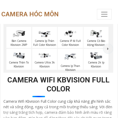
CAMERA HÓC MÔN
Bán Camera
Camera Ip Thân
Camera IP AI Full
Camera Có Báo
Kbvision 2MP
Full Color Kbvision
Color Kbvision
Động Kbvision
Camera Thân To
Camera Ultra 3k
Camera 2k Ip
Camera Ip Than
Kbvision
Kbvision
Kbvision
Kbvision
CAMERA WIFI KBVISION FULL
COLOR
Camera Wifi Kbvision Full Color cung cấp khả năng ghi hình sắc
nét và sống động, ngay cả trong môi trường thiếu sáng. Với đèn
trợ sáng trắng tích hợp, camera đảm bảo hình ảnh màu rõ ràng
vào ban đêm, giúp bạn dễ dàng theo dõi các chi tiết quan trọng.