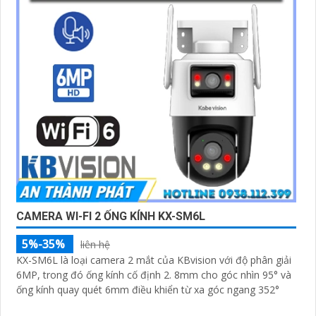
CAMERA WI-FI 2 ỐNG KÍNH KX-SM6L
5%-35%
liên hệ
KX-SM6L là loại camera 2 mắt của KBvision với độ phân giải
6MP, trong đó ống kính cố định 2. 8mm cho góc nhìn 95° và
ống kính quay quét 6mm điều khiển từ xa góc ngang 352°