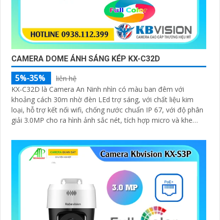
CAMERA DOME ÁNH SÁNG KÉP KX-C32D
5%-35%
liên hệ
KX-C32D là Camera An Ninh nhìn có màu ban đêm với
khoảng cách 30m nhờ đèn LEd trợ sáng, với chất liệu kim
loại, hỗ trợ kết nối wifi, chống nước chuẩn IP 67, với độ phân
giải 3.0MP cho ra hình ảnh sắc nét, tích hợp micro và khe
cắm thẻ nhớ 265GB