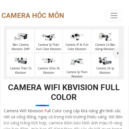
CAMERA HÓC MÔN
Bán Camera
Camera Ip Thân
Camera IP AI Full
Camera Có Báo
Kbvision 2MP
Full Color Kbvision
Color Kbvision
Động Kbvision
Camera Thân To
Camera Ultra 3k
Camera 2k Ip
Camera Ip Than
Kbvision
Kbvision
Kbvision
Kbvision
CAMERA WIFI KBVISION FULL
COLOR
Camera Wifi Kbvision Full Color cung cấp khả năng ghi hình sắc
nét và sống động, ngay cả trong môi trường thiếu sáng. Với đèn
trợ sáng trắng tích hợp, camera đảm bảo hình ảnh màu rõ ràng
vào ban đêm, giúp bạn dễ dàng theo dõi các chi tiết quan trọng.