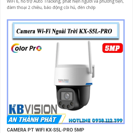
WiFi 6, hỗ trợ Auto Tracking, phát hiện người và phương tiện,
đàm thoại 2 chiều, báo động còi hú, đèn chớp
CAMERA PT WIFI KX-S5L-PRO 5MP