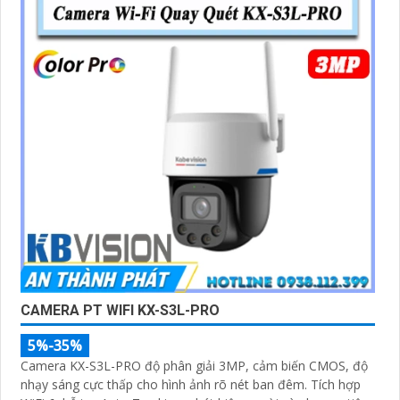
chính hãng với chiết khấu cao nhất trên thị trường. Hãy
đến với chúng tôi để trải nghiệm dịch vụ tốt nhất và
nhận được sự tư vấn chuyên nghiệp về giải pháp an
ninh cần thiết!"
Hy vọng những câu giới thiệu trên sẽ giúp bạn thành
công trong việc tiếp cận khách hàng và tăng cơ hội bán
hàng của bạn. Nếu có bất kỳ yêu cầu hay câu hỏi nào
khác, bạn có thể chia sẻ để tôi hỗ trợ bạn tốt hơn!
CAMERA PT WIFI KX-S3L-PRO
5%-35%
Camera KX-S3L-PRO độ phân giải 3MP, cảm biến CMOS, độ
'
nhạy sáng cực thấp cho hình ảnh rõ nét ban đêm. Tích hợp