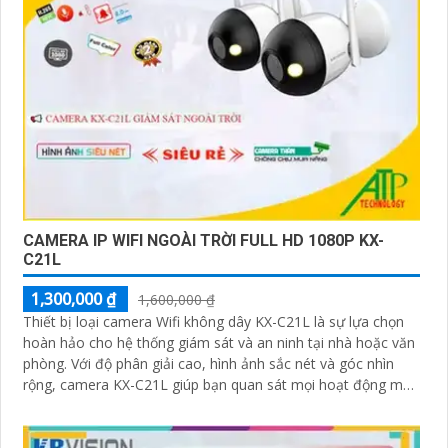
CAMERA IP WIFI NGOÀI TRỜI FULL HD 1080P KX-
C21L
1,300,000 ₫
1,600,000 ₫
Thiết bị loại camera Wifi không dây KX-C21L là sự lựa chọn
hoàn hảo cho hệ thống giám sát và an ninh tại nhà hoặc văn
phòng. Với độ phân giải cao, hình ảnh sắc nét và góc nhìn
rộng, camera KX-C21L giúp bạn quan sát mọi hoạt động một
cách dễ dàng