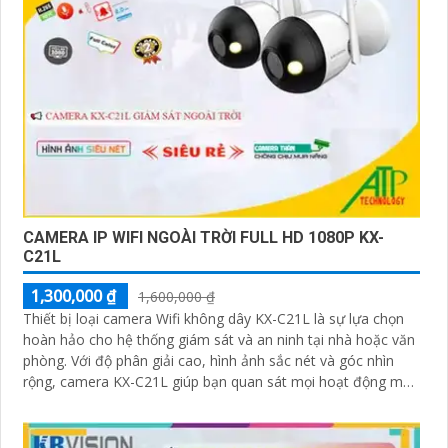
CAMERA IP WIFI NGOÀI TRỜI FULL HD 1080P KX-
C21L
1,300,000 ₫
1,600,000 ₫
Thiết bị loại camera Wifi không dây KX-C21L là sự lựa chọn
hoàn hảo cho hệ thống giám sát và an ninh tại nhà hoặc văn
phòng. Với độ phân giải cao, hình ảnh sắc nét và góc nhìn
rộng, camera KX-C21L giúp bạn quan sát mọi hoạt động một
cách dễ dàng