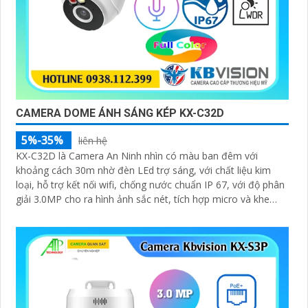
CAMERA DOME ÁNH SÁNG KÉP KX-C32D
5%-35%
liên hệ
KX-C32D là Camera An Ninh nhìn có màu ban đêm với
khoảng cách 30m nhờ đèn LEd trợ sáng, với chất liệu kim
loại, hỗ trợ kết nối wifi, chống nước chuẩn IP 67, với độ phân
giải 3.0MP cho ra hình ảnh sắc nét, tích hợp micro và khe
cắm thẻ nhớ 265GB