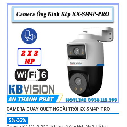
CAMERA QUAY QUÉT NGOÀI TRỜI KX-SM4P-PRO
5%-35%
Camera KX-SM4P-PRO tích hợp 2 ống kính 2MP, hỗ trợ