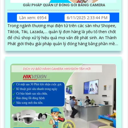
GIẢI PHÁP QUẢN LÝ ĐÓNG GÓI BẰNG CAMERA
Lần xem: 6954
6/11/2025 2:33:44 PM
Trong ngành thương mại điện tử trên các sàn như Shopee,
Tiktok, Tiki, Lazada,… quản lý đơn hàng là yếu tố then chốt
để chủ shop xử lý hiệu quả mọi vấn đề phát sinh. An Thành
Phát giới thiệu giải pháp quản lý đóng hàng bằng phần mềm
trên máy tính kết hợp camera soi mã vận đơn, nâng cao độ
chính xác và hiệu quả trong quy trình quản lý