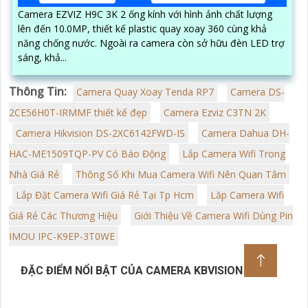
Camera EZVIZ H9C 3K 2 ống kính với hình ảnh chất lượng
lên đến 10.0MP, thiết kế plastic quay xoay 360 cùng khả
năng chống nước. Ngoài ra camera còn sở hữu đèn LED trợ
sáng, khả...
Thông Tin:
Camera Quay Xoay Tenda RP7
Camera DS-
2CE56H0T-IRMMF thiết kế đẹp
Camera Ezviz C3TN 2K
Camera Hikvision DS-2XC6142FWD-IS
Camera Dahua DH-
HAC-ME1509TQP-PV Có Báo Động
Lắp Camera Wifi Trong
Nhà Giá Rẻ
Thông Số Khi Mua Camera Wifi Nên Quan Tâm
Lắp Đặt Camera Wifi Giá Rẻ Tại Tp Hcm
Lăp Camera Wifi
Giá Rẻ Các Thương Hiệu
Giới Thiệu Về Camera Wifi Dùng Pin
IMOU IPC-K9EP-3T0WE
ĐẶC ĐIỂM NỔI BẬT CỦA CAMERA KBVISION