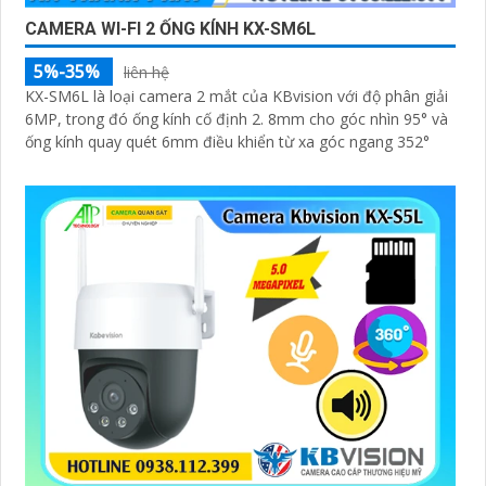
CAMERA WI-FI 2 ỐNG KÍNH KX-SM6L
5%-35%
liên hệ
KX-SM6L là loại camera 2 mắt của KBvision với độ phân giải
6MP, trong đó ống kính cố định 2. 8mm cho góc nhìn 95° và
ống kính quay quét 6mm điều khiển từ xa góc ngang 352°