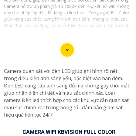
Camera hỗ trợ độ phân giải từ 1080P đến 4K, kết nối wifi không
dây cho phép lắp đặt dễ dàng và linh hoạt. Công nghệ Full Color
giúp nâng cao chất lượng hình ảnh ban đêm, mang lại màu sắc
chân thực và sinh động, giúp cải thiện hiệu quả giám sát an ninh.
Chào bạn, dưới đây là một số câu giới thiệu cho việc
mua Camera Kbvision với chiết khấu cao và giải pháp
Camera quan sát với đèn LED giúp ghi hình rõ nét
phù hợp trong ngữ cảnh của một đại lý công nghệ:
trong điều kiện ánh sáng yếu, đặc biệt vào ban đêm.
🛃
1:
"Chào anh/chị! Bạn đang tìm kiếm Camera Kbvision
Đèn LED cung cấp ánh sáng đủ mà không gây chói mắt,
với chiết khấu hấp dẫn? Hãy đến với chúng tôi để nhận
giúp nhận diện chi tiết và màu sắc chính xác. Loại
ưu đãi đặc biệt và được tư vấn về giải pháp chính xác
camera Đèn led thích hợp cho các khu vực cần quan sát
nhất cho nhu cầu an ninh của bạn!"
màu sắc chính xác trong bóng tối, đảm bảo giám sát
️🏅️
2:
"Bạn muốn mua Camera Kbvision với giá ưu đãi và
hiệu quả liên tục 24/7.
giải pháp phù hợp? Liên hệ ngay với chúng tôi để được
hỗ trợ tốt nhất từ đội ngũ chuyên gia có kinh nghiệm!"
️🥈
3:
"Chúng tôi cam kết cung cấp Camera Kbvision
CAMERA WIFI KBVISION FULL COLOR