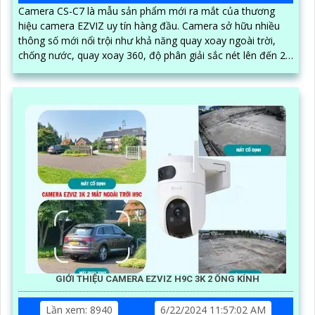
Camera CS-C7 là mẫu sản phẩm mới ra mắt của thương
hiệu camera EZVIZ uy tín hàng đầu. Camera sở hữu nhiều
thông số mới nổi trội như khả năng quay xoay ngoài trời,
chống nước, quay xoay 360, độ phân giải sắc nét lên đến 2k
với ống kính kép
GIỚI THIỆU CAMERA EZVIZ H9C 3K 2 ỐNG KÍNH
Lần xem: 8940
6/22/2024 11:57:02 AM