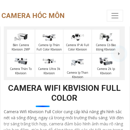
CAMERA HÓC MÔN
Bán Camera
Camera Ip Thân
Camera IP AI Full
Camera Có Báo
Kbvision 2MP
Full Color Kbvision
Color Kbvision
Động Kbvision
Camera Thân To
Camera Ultra 3k
Camera 2k Ip
Camera Ip Than
Kbvision
Kbvision
Kbvision
Kbvision
CAMERA WIFI KBVISION FULL
COLOR
Camera Wifi Kbvision Full Color cung cấp khả năng ghi hình sắc
nét và sống động, ngay cả trong môi trường thiếu sáng. Với đèn
trợ sáng trắng tích hợp, camera đảm bảo hình ảnh màu rõ ràng
vào ban đêm, giúp bạn dễ dàng theo dõi các chi tiết quan trọng.