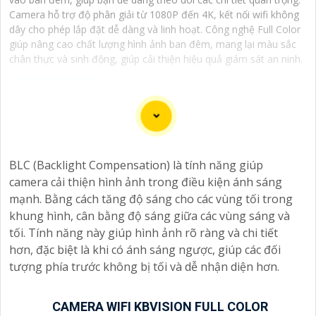
Camera hỗ trợ độ phân giải từ 1080P đến 4K, kết nối wifi không
dây cho phép lắp đặt dễ dàng và linh hoạt. Công nghệ Full Color
giúp nâng cao chất lượng hình ảnh ban đêm, mang lại màu sắc
chân thực và sinh động, giúp cải thiện hiệu quả giám sát an ninh.
Chào bạn, dưới đây là một số câu giới thiệu cho việc
mua Camera Kbvision với chiết khấu cao và giải pháp
BLC (Backlight Compensation) là tính năng giúp
phù hợp trong ngữ cảnh của một đại lý công nghệ:
camera cải thiện hình ảnh trong điều kiện ánh sáng
🛃
1:
"Chào anh/chị! Bạn đang tìm kiếm Camera Kbvision
mạnh. Bằng cách tăng độ sáng cho các vùng tối trong
với chiết khấu hấp dẫn? Hãy đến với chúng tôi để nhận
khung hình, cân bằng độ sáng giữa các vùng sáng và
ưu đãi đặc biệt và được tư vấn về giải pháp chính xác
tối. Tính năng này giúp hình ảnh rõ ràng và chi tiết
nhất cho nhu cầu an ninh của bạn!"
hơn, đặc biệt là khi có ánh sáng ngược, giúp các đối
️🏅️
2:
"Bạn muốn mua Camera Kbvision với giá ưu đãi và
tượng phía trước không bị tối và dễ nhận diện hơn.
giải pháp phù hợp? Liên hệ ngay với chúng tôi để được
hỗ trợ tốt nhất từ đội ngũ chuyên gia có kinh nghiệm!"
️🥈
3:
"Chúng tôi cam kết cung cấp Camera Kbvision
CAMERA WIFI KBVISION FULL COLOR