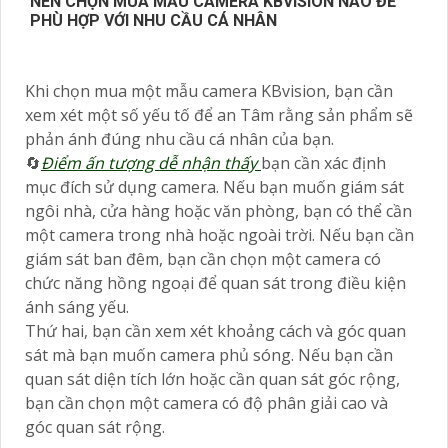
NÊN CHỌN MUA MẪU CAMERA KBVISION NÀO ĐỂ
PHÙ HỢP VỚI NHU CẦU CÁ NHÂN
Khi chọn mua một mẫu camera KBvision, bạn cần
xem xét một số yếu tố để an Tâm rằng sản phẩm sẽ
phản ánh đúng nhu cầu cá nhân của bạn.
🔄
Điểm ấn tượng dễ nhận thấy
bạn cần xác định
mục đích sử dụng camera. Nếu bạn muốn giám sát
ngôi nhà, cửa hàng hoặc văn phòng, bạn có thể cần
một camera trong nhà hoặc ngoài trời. Nếu bạn cần
giám sát ban đêm, bạn cần chọn một camera có
chức năng hồng ngoại để quan sát trong điều kiện
ánh sáng yếu.
Thứ hai, bạn cần xem xét khoảng cách và góc quan
sát mà bạn muốn camera phủ sóng. Nếu bạn cần
quan sát diện tích lớn hoặc cần quan sát góc rộng,
bạn cần chọn một camera có độ phân giải cao và
góc quan sát rộng.