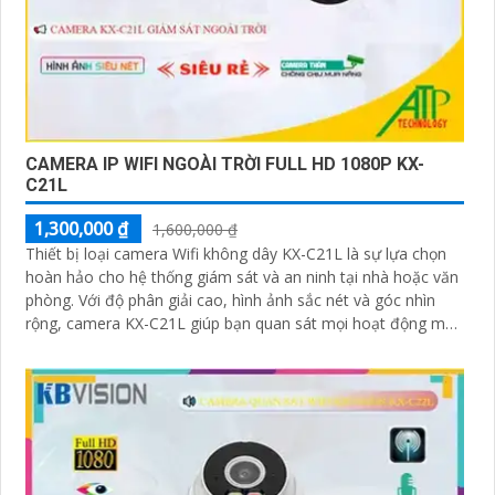
CAMERA IP WIFI NGOÀI TRỜI FULL HD 1080P KX-
C21L
1,300,000 ₫
1,600,000 ₫
Thiết bị loại camera Wifi không dây KX-C21L là sự lựa chọn
hoàn hảo cho hệ thống giám sát và an ninh tại nhà hoặc văn
phòng. Với độ phân giải cao, hình ảnh sắc nét và góc nhìn
rộng, camera KX-C21L giúp bạn quan sát mọi hoạt động một
cách dễ dàng