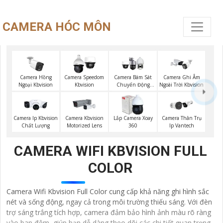
CAMERA HÓC MÔN
Camera Hồng
Camera Speedom
Camera Bám Sát
Camera Ghi Âm
Ngoại Kbvision
Kbvision
Chuyển Động
Ngoài Trời Kbvision
Kbvision
Camera Ip Kbvision
Camera Kbvision
Lắp Camera Xoay
Camera Thân Trụ
Chất Lượng
Motorized Lens
360
Ip Vantech
CAMERA WIFI KBVISION FULL
COLOR
Camera Wifi Kbvision Full Color cung cấp khả năng ghi hình sắc
nét và sống động, ngay cả trong môi trường thiếu sáng. Với đèn
trợ sáng trắng tích hợp, camera đảm bảo hình ảnh màu rõ ràng
vào ban đêm, giúp bạn dễ dàng theo dõi các chi tiết quan trọng.