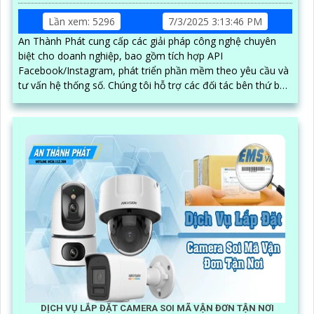
Lần xem: 5296
7/3/2025 3:13:46 PM
An Thành Phát cung cấp các giải pháp công nghệ chuyên
biệt cho doanh nghiệp, bao gồm tích hợp API
Facebook/Instagram, phát triển phần mềm theo yêu cầu và
tư vấn hệ thống số. Chúng tôi hỗ trợ các đối tác bên thứ ba
xây dựng, vận hành và mở rộng hệ thống trên nền tảng
mạng xã hội, giúp tối ưu hóa quy trình kinh doanh và kết nối
khách hàng hiệu quả trong thời đại số
DỊCH VỤ LẮP ĐẶT CAMERA SOI MÃ VẬN ĐƠN TẬN NƠI