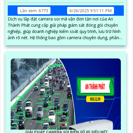
Lần xem: 6773
6/26/2025 9:51:11 PM
Dịch vụ lắp đặt camera soi mã vận đơn tận nơi của An
Thành Phát cung cấp giải pháp giám sát đóng gói chuyên
nghiệp, giúp doanh nghiệp kiểm soát quy trình, lưu trữ hình
ảnh rõ nét. Hệ thống bao gồm camera chuyên dụng, phần
mềm quản lý đơn hàng, thiết bị quét mã vạch cùng phụ kiện
thi công, lắp đặt hoàn chỉnh tại kho hàng, đảm bảo hoạt
động ổn định và hỗ trợ kỹ thuật tận nơi
GIẢI PHÁP CAMERA SOI BIỂN SỐ XE SIÊU NÉT