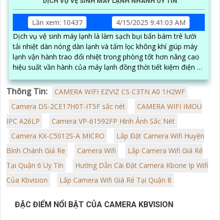
DỊCH VỤ VỆ SINH MÁY LẠNH NHANH UY TÍN
Lần xem: 10437
4/15/2025 9:41:03 AM
Dịch vụ vệ sinh máy lạnh là làm sạch bụi bẩn bám trê lưới
tải nhiệt dàn nóng dàn lạnh và tấm lọc không khí giúp máy
lạnh vận hành trao đổi nhiệt trong phòng tốt hơn nâng cao
hiệu suất vần hành của máy lạnh đồng thời tiết kiệm điện và
tạo không khí trong lành chống mùi hôi
Thông Tin:
CAMERA WIFI EZVIZ CS C3TN A0 1H2WF
Camera DS-2CE17H0T-IT5F sắc nét
CAMERA WIFI IMOU
IPC A26LP
Camera VP-61592FP Hình Ảnh Sắc Nét
Camera KX-C5012S-A MICRO
Lắp Đặt Camera Wifi Huyện
Bình Chánh Giá Re
Camera Wifi
Lắp Camera Wifi Giá Rẻ
Tại Quận 6 Uy Tín
Hướng Dẫn Cài Đặt Camera Kbone Ip Wifi
Của Kbvision
Lắp Camera Wifi Giá Rẻ Tại Quận 8
ĐẶC ĐIỂM NỔI BẬT CỦA CAMERA KBVISION