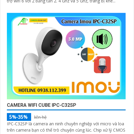
trợ wifi 6 với 2 băng tần 2. 4 Ghz và 5 Ghz, trang bị khe...
CAMERA WIFI CUBE IPC-C32SP
5%-35%
liên hệ
IPC-C32SP là camera an ninh chuyên nghiệp với micro và loa
trên camera bạn có thể trò chuyện cùng lúc. Chip xử lý CMOS