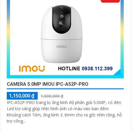
nhân tạo, cảm biến chuyển động thông minh giúp tăng
cường tính năng bảo mật.
🌐
5:
Hỗ trợ dịch vụ sau bán hàng: Imou cung cấp dịch vụ
hỗ trợ khách hàng tốt sau khi mua sản phẩm, bảo đảm
rằng bạn sẽ có sự trợ giúp nhanh chóng khi cần thiết.
Hy vọng những thông tin trên giúp bạn tìm được lựa
chọn hoàn hảo cho Camera Wifi Imou giá rẻ.
CAMERA 5.0MP IMOU IPC-A52P-PRO
1,150,000 ₫
1,600,000 ₫
IPC-A52P-PRO trang bị ống kính độ phân giải 5.0MP, có đèn
Led trợ sáng giúp nhìn hình ảnh có màu vào ban đêm
'
khoảng cách 10m, ống kính 3. 6mm cho ra gốc nhìn rộng, hỗ
trợ công...