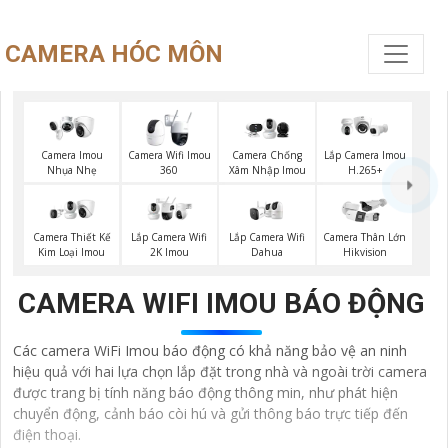
CAMERA HÓC MÔN
Camera Imou
Camera Wifi Imou
Camera Chống
Lắp Camera Imou
Nhụa Nhẹ
360
Xâm Nhập Imou
H.265+
Lắp Camera Wifi
Camera Thiết Kế
Lắp Camera Wifi
Camera Thân Lớn
Dahua
Kim Loại Imou
2K Imou
Hikvision
CAMERA WIFI IMOU BÁO ĐỘNG
Các camera WiFi Imou báo động có khả năng bảo vệ an ninh
hiệu quả với hai lựa chọn lắp đặt trong nhà và ngoài trời camera
được trang bị tính năng báo động thông min, như phát hiện
chuyển động, cảnh báo còi hú và gửi thông báo trực tiếp đến
điện thoại.