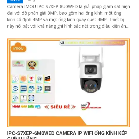
Camera IMOU IPC-S7XFP-8U0WED là giải pháp giám sát hiện
đại với độ phân giải 8MP, bao gồm hai ống kính: một ống
kính cố định 4MP và một ống kính quay quét 4MP. Thiết bị
này nổi bật với khả năng ghi hình sắc nét trong điều kiện ánh
sáng yếu nhờ công nghệ AURORA siêu nhạy sáng
IPC-S7XEP-6M0WED CAMERA IP WIFI ỐNG KÍNH KÉP