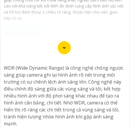
cao với khả năng kết nối WiFi ổn định cung cấp hình ảnh sắc nét
và hỗ trợ đàm thoại 2 chiều rõ ràng, thuận tiện cho việc giao
tiếp từ xa.
Camera Công Nghệ Acusense là sự lựa chọn hoàn hảo
cho việc giám sát an ninh với chất lượng cao và giá cả
phải chăng. Với công nghệ Acusense tiên tiến, camera
WDR (Wide Dynamic Range) là công nghệ chống ngược
có khả năng nhận diện và phân biệt chính xác giữa con
sáng giúp camera ghi lại hình ảnh rõ nét trong môi
người và vật thể khác, giúp giảm tối đa các cảnh báo
trường có sự chênh lệch ánh sáng lớn. Công nghệ này
giả mạo. Đồng thời, chất lượng hình ảnh sắc nét và độ
điều chỉnh độ sáng giữa các vùng sáng và tối, kết hợp
phân giải cao giúp bạn quan sát mọi góc độ một cách
nhiều hình ảnh với độ phơi sáng khác nhau để tạo ra
rõ ràng. Khám phá ngay và đầu tư vào Camera
hình ảnh cân bằng, chi tiết. Nhờ WDR, camera có thể
Acusense để bảo vệ tài sản và gia đình của bạn ngay
hiển thị rõ ràng các chi tiết trong cả vùng sáng và tối,
hôm nay!
tránh hiện tượng nhòe hình ảnh khi gặp ánh sáng
mạnh.