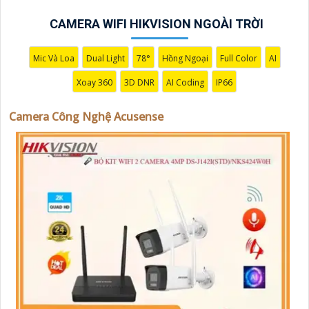
CAMERA WIFI HIKVISION NGOÀI TRỜI
Mic Và Loa
Dual Light
78°
Hồng Ngoại
Full Color
AI
Xoay 360
3D DNR
AI Coding
IP66
Camera Công Nghệ Acusense
'