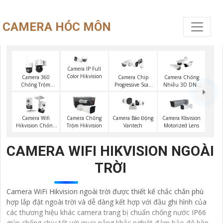
CAMERA HÓC MÔN
Camera IP Full
Color Hikvision
Camera 360
Camera Chip
Camera Chống
Chống Trộm
Progressive Scan
Nhiễu 3D DNR
Hikvision
CMOS Hikvision
Hikvison
Camera Wifi
Camera Chống
Camera Kbvision
Camera Báo Động
Hikvision Chống
Trộm Hikvision
Motorized Lens
Vantech
Trộm
CAMERA WIFI HIKVISION NGOÀI
TRỜI
Camera WiFi Hikvision ngoài trời được thiết kế chắc chắn phù
hợp lắp đặt ngoài trời và dễ dàng kết hợp với đầu ghi hình của
các thương hiệu khác camera trang bị chuẩn chống nước IP66
giúp chống chịu tốt với mưa nắng khắc nghiệt đảm bảo độ bền