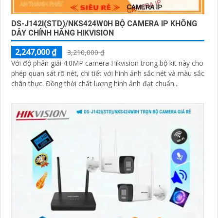
DS-J142I(STD)/NKS424W0H BỘ CAMERA IP KHÔNG
DÂY CHÍNH HÃNG HIKVISION
2,247,000 ₫
3,210,000 ₫
Với độ phân giải 4.0MP camera Hikvision trong bộ kit này cho
phép quan sát rõ nét, chi tiết với hình ảnh sắc nét và màu sắc
chân thực. Đồng thời chất lượng hình ảnh đạt chuẩn...