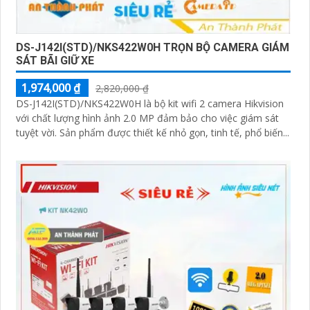
DS-J142I(STD)/NKS422W0H TRỌN BỘ CAMERA GIÁM
SÁT BÃI GIỮ XE
1,974,000 ₫
2,820,000 ₫
DS-J142I(STD)/NKS422W0H là bộ kit wifi 2 camera Hikvision
với chất lượng hình ảnh 2.0 MP đảm bảo cho việc giám sát
tuyệt vời. Sản phẩm được thiết kế nhỏ gọn, tinh tế, phổ biến...