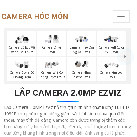
CAMERA HÓC MÔN
Camera Có Bảo Vệ
Camera Onvif
Camera Theo Dỏi
Camera Full Color
Vành Đai Ezviz
Ezviz
Người Ezviz
360 Ezviz
Camera Ezviz Có
Camera Wifi Có
Camera Nhựa
Camera Kim Loại
Chống Trộm
Chống Trộm Ezviz
Plastic Ezviz
Ezviz
LẮP CAMERA 2.0MP EZVIZ
Lắp Camera 2.0MP Ezviz hỗ trợ ghi hình ảnh chất lượng Full HD
1080P cho phép người dùng giám sát hình ảnh từ xa qua điện
thoại, máy tính dễ dàng. Camera còn được trang bị thêm các
tính năng xử lý hình ảnh hiện đại đem lại chất lượng hình rõ ràng
qua từng khung hình trong mọi điều kiện ánh sáng dù là phức