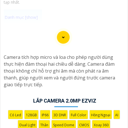
tạp nhất.
"Bạn đang tìm kiếm một giải pháp an ninh hiệu quả và
tiết kiệm? Hãy khám phá Camera Wifi Ezviz - dòng sản
phẩm chính hãng với mức giá rất hấp dẫn. Với thiết kế
hiện đại, dễ dàng lắp đặt và kết nối thông minh qua
Camera tích hợp micro và loa cho phép người dùng
Wifi, Camera Wifi Ezviz sẽ giúp bạn giám sát ngôi nhà
thực hiện đàm thoại hai chiều dễ dàng. Camera đàm
hoặc văn phòng mọi lúc mọi nơi chỉ bằng một chiếc
thoại không chỉ hỗ trợ ghi âm mà còn phát ra âm
điện thoại thông minh.
thanh, giúp người xem và người đứng trước camera
Không chỉ vậy, sản phẩm cũng mang lại chất lượng
giao tiếp trực tiếp.
hình ảnh sắc nét và độ phân giải cao, cho phép bạn
theo dõi mọi hoạt động một cách dễ dàng. Đừng bỏ lỡ
LẮP CAMERA 2.0MP EZVIZ
cơ hội sở hữu Camera Wifi Ezviz giá rẻ chính hãng để
bảo vệ tài sản và gia đình của bạn ngay hôm nay!"
Hy vọng đoạn văn trên sẽ giúp bạn trong việc giới
Có Led
128GB
IP66
3D DNR
Full Color
Hồng Ngoại
AI
thiệu sản phẩm Camera Wifi Ezviz.
Dual Light
Thân
Speed Dome
CMOS
Xoay 360