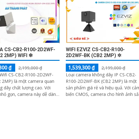
 CS-CB2-R100-2D2WF-
WIFI EZVIZ CS-CB2-R100-
2 2MP) WIFI ❇
2D2WF-BK (CB2 2MP) ✲
300 ₫
1,539,300 ₫
2,199,000 ₫
2,199,000 ₫
Wifi CS-CB2-R100-2D2WF-
Loại camera không dây IP CS-CB2-
 2MP) là một camera quan
R100-2D2WF-BK (CB2 2MP) là một
 dây chất lượng cao. Với
sản phẩm giá rẻ và hiệu quả. Với cảm
 nhỏ gọn, camera này dễ dàng
biến CMOS, camera cho hình ảnh sắ
 đặt ở nhiều vị trí khác nhau
nét và sinh động
ôi nhà hoặc văn phòng