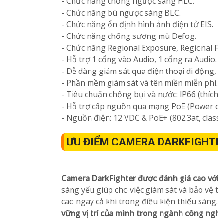
- Chức năng chống ngược sáng HLC.
- Chức năng bù ngược sáng BLC.
- Chức năng ổn định hình ảnh điện tử EIS.
- Chức năng chống sương mù Defog.
- Chức năng Regional Exposure, Regional F
- Hỗ trợ 1 cổng vào Audio, 1 cổng ra Audio.
- Dễ dàng giám sát qua điện thoại di động,
- Phần mềm giám sát và tên miền miễn phí
- Tiêu chuẩn chống bụi và nước: IP66 (thíc
- Hỗ trợ cấp nguồn qua mạng PoE (Power o
- Nguồn điện: 12 VDC & PoE+ (802.3at, class
ƯU ĐIỂM CAMERA DARKFIGHT
Camera DarkFighter được đánh giá cao với
sáng yếu giúp cho việc giám sát và bảo vệ
cao ngay cả khi trong điều kiện thiếu sáng
vững vị trí của mình trong ngành công ng