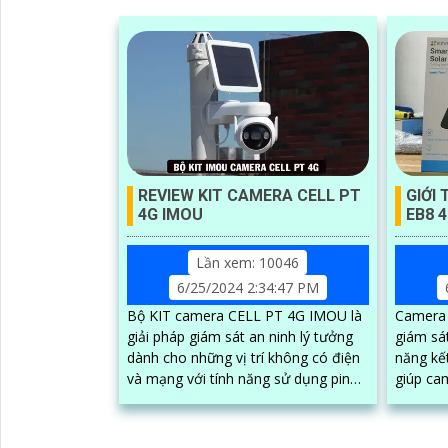
REVIEW KIT CAMERA CELL PT
GIỚI
4G IMOU
EB8 
Lần xem: 10046
6/25/2024 2:34:47 PM
Bộ KIT camera CELL PT 4G IMOU là
Camera 
giải pháp giám sát an ninh lý tưởng
giám sát
dành cho những vị trí không có điện
năng kế
và mạng với tính năng sử dụng pin
giúp ca
năng lượng mặt trời và sim 4G.
những vị 
Ngoài ra...
EZVIZ...