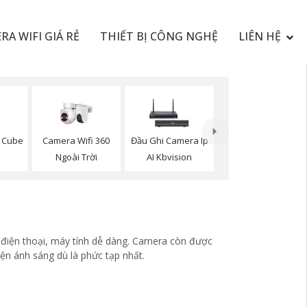
RA WIFI GIÁ RẺ
THIẾT BỊ CÔNG NGHỆ
LIÊN HỆ
 Cube
Camera Wifi 360
Đầu Ghi Camera Ip
Ngoài Trời
AI Kbvision
 điện thoại, máy tính dễ dàng. Camera còn được
iện ánh sáng dù là phức tạp nhất.