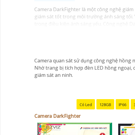
Camera DarkFighter là một công nghệ giám sá
giám sát tốt trong môi trường ánh sáng tối.
trong điều kiện ánh sáng yếu. Công nghệ Dar
nhìn rõ ràng vào ban đêm mà không cần án
Camera quan sát sử dụng công nghệ hồng ngo
Nhờ trang bị tích hợp đèn LED hồng ngoại, 
giám sát an ninh.
Có Led
128GB
IP66
Camera DarkFighter