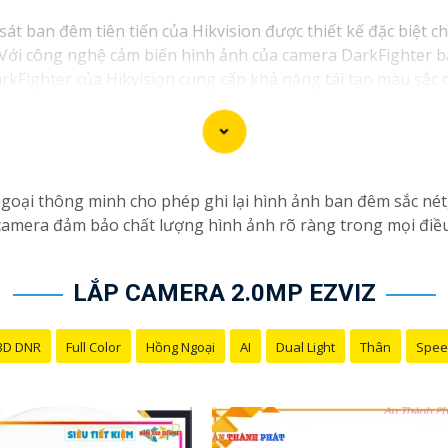
t ban đêm tiên tiến của Hikvision được thiết kế đặc biệt c
 Với công nghệ cảm biến hình ảnh của camera DarkFighter bạn
kFighter của Hikvision cung cấp khả năng tái tạo màu sắc c
h sáng phụ.
ại thông minh cho phép ghi lại hình ảnh ban đêm sắc nét, c
camera đảm bảo chất lượng hình ảnh rõ ràng trong mọi điều 
LẮP CAMERA 2.0MP EZVIZ
3D DNR
Full Color
Hồng Ngoại
AI
Dual Light
Thân
Spee