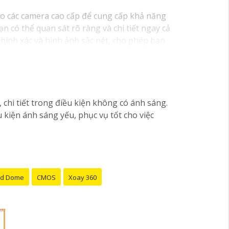
ho các camera cao cấp để cung cấp khả năng
 có thể quan sát rõ ràng và chi tiết ngay cả
hính xác và hình ảnh sắc nét, cho phép bạn
hi tiết trong điều kiện không có ánh sáng.
kiện ánh sáng yếu, phục vụ tốt cho việc
d Dome
CMOS
Xoay 360