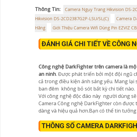
Thông Tin:
Camera Ngụy Trang Hikvision DS-
Hikvision DS-2CD2387G2P-LSU/SL(C)
Camera D
Hãng
Giới Thiệu Camera Wifi Dùng Pin EZVIZ C
ĐÁNH GIÁ CHI TIẾT VỀ CÔNG
Công nghệ DarkFighter trên camera là mộ
an ninh
. Được phát triển bởi một đội ngũ
cả trong điều kiện ánh sáng yếu. Mang lại
ban đêm không bỏ sót bất kỳ chi tiết nào.
Với công nghệ độc đáo này người dùng sẽ c
Camera Công nghệ
DarkFighter còn được 
dàng và hiệu quả hơn.Bạn có thể tin tưởn
THÔNG SỐ CAMERA DARKFIG