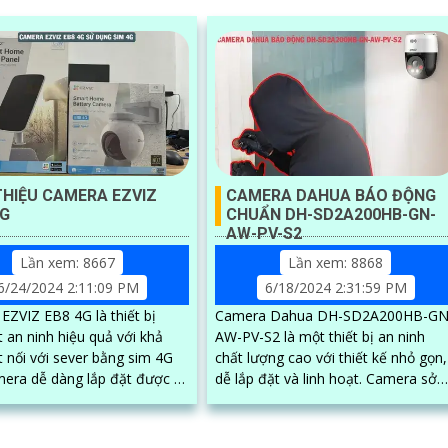
 THIỆU CAMERA EZVIZ
CAMERA DAHUA BÁO ĐỘNG
4G
CHUẨN DH-SD2A200HB-GN-
AW-PV-S2
Lần xem: 8667
Lần xem: 8868
6/24/2024 2:11:09 PM
6/18/2024 2:31:59 PM
EZVIZ EB8 4G là thiết bị
Camera Dahua DH-SD2A200HB-GN
 an ninh hiệu quả với khả
AW-PV-S2 là một thiết bị an ninh
t nối với sever bằng sim 4G
chất lượng cao với thiết kế nhỏ gọn,
mera dễ dàng lắp đặt được ở
dễ lắp đặt và linh hoạt. Camera sở
trí không có mạng. Camera
hữu chất lượng hình ảnh sắc nét độ
phân giải...