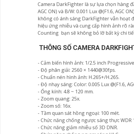
Camera DarkFighter là sự lựa chọn hàng đầ
AGC ON) và B/W: 0.001 Lux @(F1.6, AGC ON
không có ánh sáng DarkFighter vẫn hoạt độ
hiệu ứng nhiễu và cung cấp hình ảnh rõ r
Counting bạn sẽ không bỏ lỡ bất kỳ chi tiế
THÔNG SỐ CAMERA DARKFIGH
- Cảm biến hình ảnh: 1/2.5 inch Progressi
- Độ phân giải: 2560 × 1440@30fps.
- Chuẩn nén hình ảnh: H.265+/H.265.
- Độ nhạy sáng: Color: 0.005 Lux @(F1.6, AG
- Ống kính: 4.8 ~ 120 mm.
- Zoom quang: 25x.
- Zoom số: 16x.
- Tầm quan sát hồng ngoại: 100 mét.
- Chức năng chống ngược sáng thực WDR 
- Chức năng giảm nhiễu số 3D DNR.