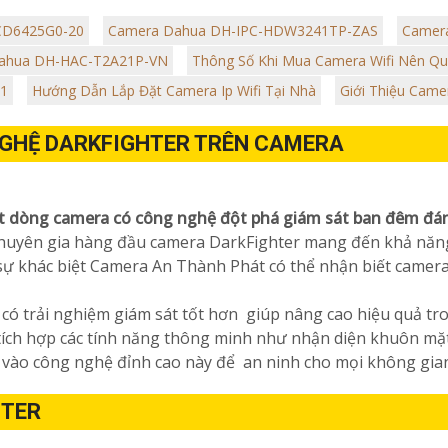
2CD6425G0-20
Camera Dahua DH-IPC-HDW3241TP-ZAS
Camer
ahua DH-HAC-T2A21P-VN
Thông Số Khi Mua Camera Wifi Nên Q
B1
Hướng Dẫn Lắp Đặt Camera Ip Wifi Tại Nhà
Giới Thiệu Came
 NGHỆ DARKFIGHTER TRÊN CAMERA
t dòng camera có công nghệ đột phá giám sát ban đêm đán
 chuyên gia hàng đầu camera DarkFighter mang đến khả năn
 sự khác biệt Camera An Thành Phát có thể nhận biết camer
ó trải nghiệm giám sát tốt hơn giúp nâng cao hiệu quả tron
tích hợp các tính năng thông minh như nhận diện khuôn mặt
g vào công nghệ đỉnh cao này để an ninh cho mọi không gia
HTER