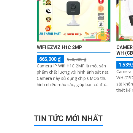
WIFI EZVIZ H1C 2MP
CAMERA
WH (CB
665,000 ₫
950,000 ₫
1,539,
Camera IP Wifi H1C 2MP là một sản
Camera 
phẩm chất lượng với hình ảnh sắt nét.
WH (CB2
Camera này sử dụng chip CMOS thu
sát không
hình nhiều màu sắc, giúp bạn có được
thiết kế
hình ảnh chất lượng cao ngay cả khi
được lắp
xem ban đêm với công nghệ Hồng
trong ng
Ngoại 20m
'
TIN TỨC MỚI NHẤT