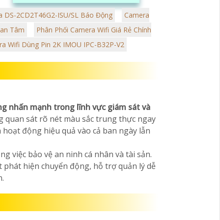
giải cao giúp hình ảnh rõ nét và sắc
nét
a DS-2CD2T46G2-ISU/SL Báo Động
Camera
uan Tâm
Phân Phối Camera Wifi Giá Rẻ Chính
ra Wifi Dùng Pin 2K IMOU IPC-B32P-V2
g nhấn mạnh trong lĩnh vực giám sát và
g quan sát rõ nét màu sắc trung thực ngay
a hoạt động hiệu quả vào cả ban ngày lẫn
g việc bảo vệ an ninh cá nhân và tài sản.
 phát hiện chuyển động, hỗ trợ quản lý dễ
n.